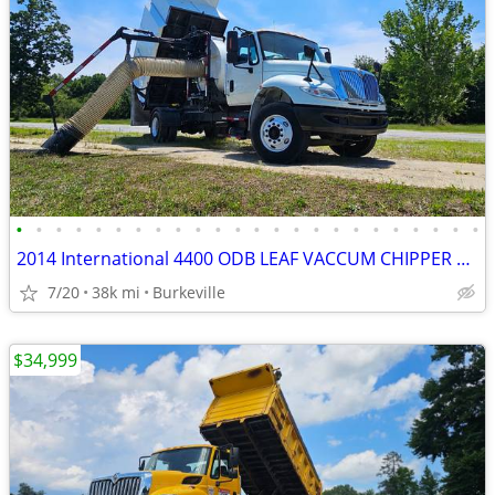
•
•
•
•
•
•
•
•
•
•
•
•
•
•
•
•
•
•
•
•
•
•
•
•
2014 International 4400 ODB LEAF VACCUM CHIPPER DUMP TRUCK 38K
7/20
38k mi
Burkeville
$34,999