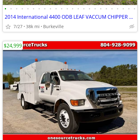
•
•
•
•
•
•
•
•
•
•
•
•
•
•
•
•
•
•
•
•
•
•
•
•
2014 International 4400 ODB LEAF VACCUM CHIPPER DUMP TRUCK 38K MIL
7/27
38k mi
Burkeville
$24,999