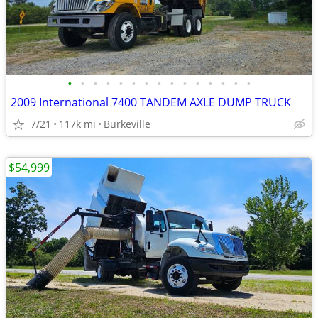
•
•
•
•
•
•
•
•
•
•
•
•
•
•
•
2009 International 7400 TANDEM AXLE DUMP TRUCK
7/21
117k mi
Burkeville
$54,999