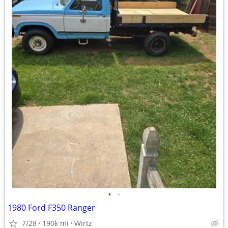
•
•
1980 Ford F350 Ranger
7/28
190k mi
Wirtz