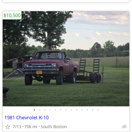
$10,500
•
•
•
•
•
•
•
•
•
•
•
•
•
1981 Chevrolet K-10
7/13
70k mi
South Boston