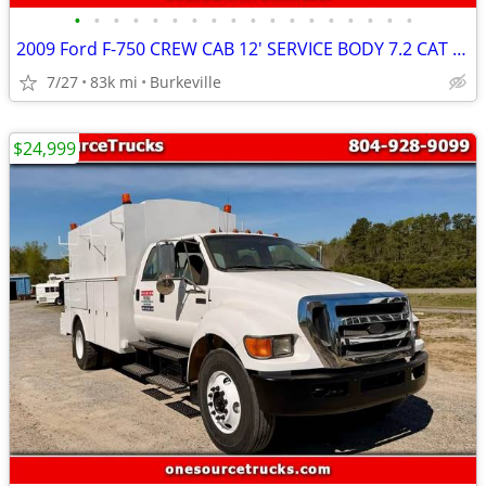
•
•
•
•
•
•
•
•
•
•
•
•
•
•
•
•
•
•
2009 Ford F-750 CREW CAB 12' SERVICE BODY 7.2 CAT DIESEL LOW MILES
7/27
83k mi
Burkeville
$24,999