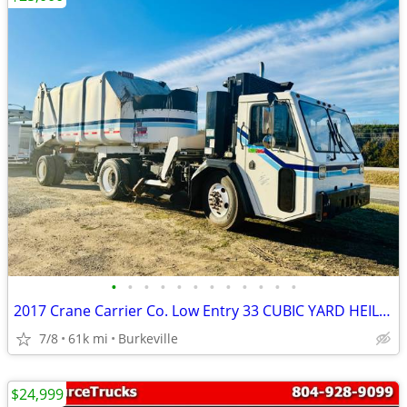
•
•
•
•
•
•
•
•
•
•
•
•
2017 Crane Carrier Co. Low Entry 33 CUBIC YARD HEIL GARBAGE TRASH REFU
7/8
61k mi
Burkeville
$24,999