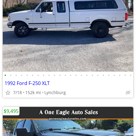
•
•
•
•
•
•
•
•
•
•
•
•
•
•
•
•
•
•
•
•
•
•
•
•
1992 Ford F-250 XLT
7/18
152k mi
Lynchburg
$9,495