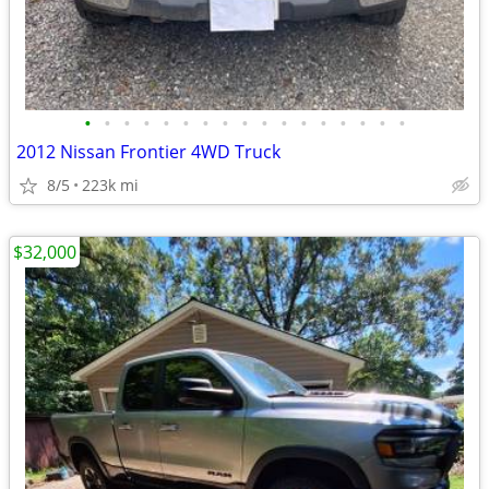
•
•
•
•
•
•
•
•
•
•
•
•
•
•
•
•
•
2012 Nissan Frontier 4WD Truck
8/5
223k mi
$32,000