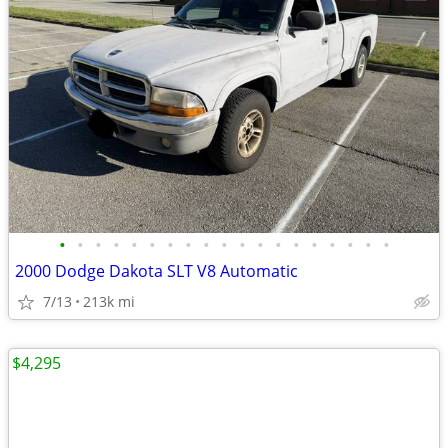
•
•
•
•
•
•
•
•
•
•
•
•
•
•
•
•
•
•
•
2000 Dodge Dakota SLT V8 Automatic
7/13
213k mi
$4,295