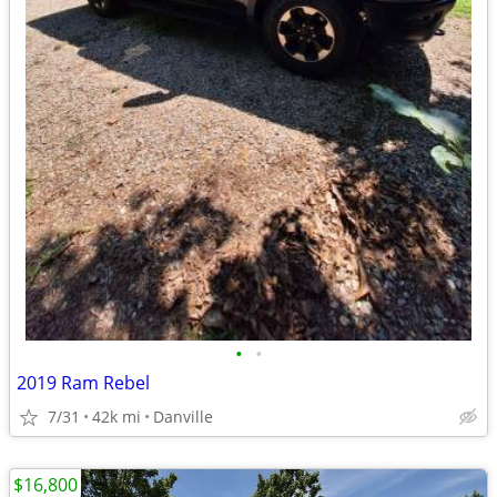
•
•
2019 Ram Rebel
7/31
42k mi
Danville
$16,800