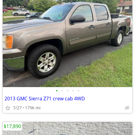
•
•
•
•
•
2013 GMC Sierra Z71 crew cab 4WD
7/27
179k mi
$17,890