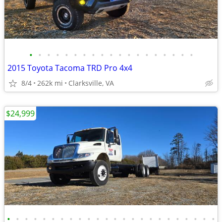
•
•
•
•
•
•
•
•
•
•
•
•
•
•
•
•
•
•
•
2015 Toyota Tacoma TRD Pro 4x4
8/4
262k mi
Clarksville, VA
$24,999
•
•
•
•
•
•
•
•
•
•
•
•
•
•
•
•
•
•
•
•
•
•
•
•