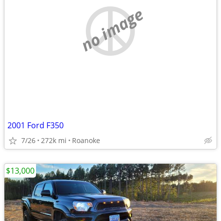
no image
2001 Ford F350
7/26
272k mi
Roanoke
$13,000