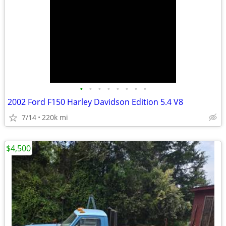
•
•
•
•
•
•
•
•
2002 Ford F150 Harley Davidson Edition 5.4 V8
7/14
220k mi
$4,500