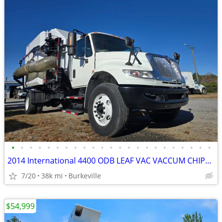
•
•
•
•
•
•
•
•
•
•
•
•
•
•
•
•
•
•
•
•
•
•
•
2014 International 4400 ODB LEAF VAC VACCUM CHIPPER DUMP TRUCK 38K MIL
7/20
38k mi
Burkeville
$54,999