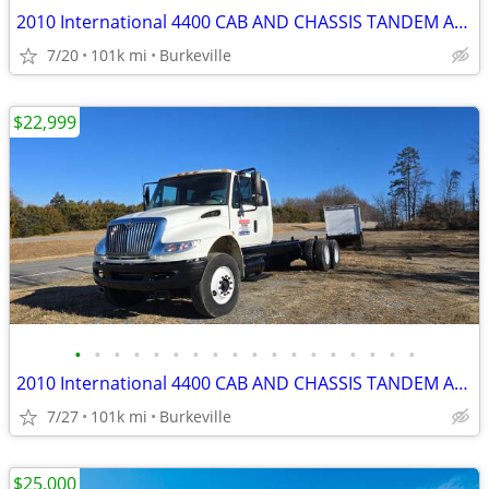
2010 International 4400 CAB AND CHASSIS TANDEM AXLE EXTENDED CAB
7/20
101k mi
Burkeville
$22,999
•
•
•
•
•
•
•
•
•
•
•
•
•
•
•
•
•
•
2010 International 4400 CAB AND CHASSIS TANDEM AXLE EXTENDED CAB
7/27
101k mi
Burkeville
$25,000