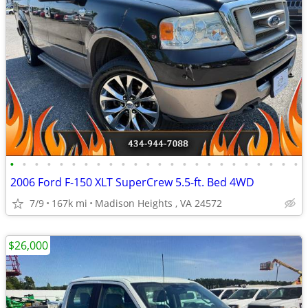
•
•
•
•
•
•
•
•
•
•
•
•
•
•
•
•
•
•
•
•
•
•
•
•
2006 Ford F-150 XLT SuperCrew 5.5-ft. Bed 4WD
7/9
167k mi
Madison Heights , VA 24572
$26,000