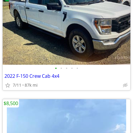
•
•
•
•
•
2022 F-150 Crew Cab 4x4
7/11
87k mi
$8,500