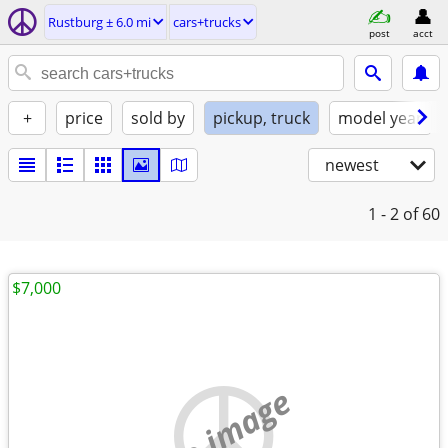
Rustburg ± 6.0 mi
cars+trucks
post
acct
+
price
sold by
pickup, truck
model year
newest
1 - 2
of 60
$7,000
no image