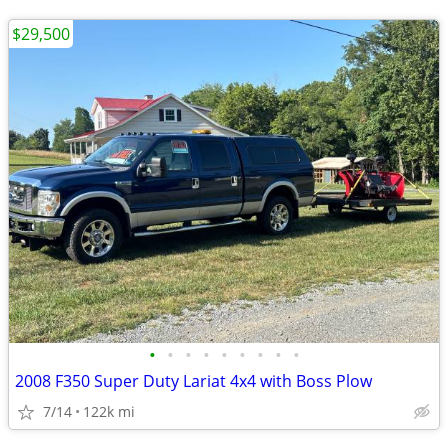
$29,500
•
•
•
•
•
•
•
•
•
2008 F350 Super Duty Lariat 4x4 with Boss Plow
7/14
122k mi