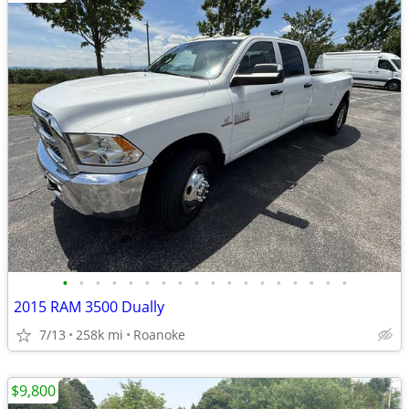
•
•
•
•
•
•
•
•
•
•
•
•
•
•
•
•
•
•
2015 RAM 3500 Dually
7/13
258k mi
Roanoke
$9,800