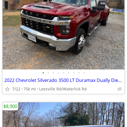
•
•
•
•
•
•
•
•
•
2022 Chevrolet Silverado 3500 LT Duramax Dually Diesel
7/22
75k mi
Leesville Rd/Waterlick Rd
$8,900