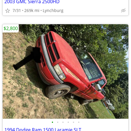
2003 GMC Sierra 2500HD
7/31
269k mi
Lynchburg
$2,800
•
•
•
•
•
•
1994 Dodge Ram 1500 Laramie SLT