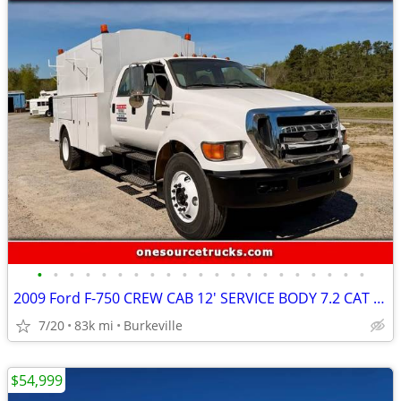
•
•
•
•
•
•
•
•
•
•
•
•
•
•
•
•
•
•
•
•
•
2009 Ford F-750 CREW CAB 12' SERVICE BODY 7.2 CAT DIESEL LOW MILES
7/20
83k mi
Burkeville
$54,999