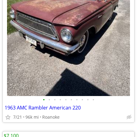
•
•
•
•
•
•
•
•
•
•
1963 AMC Rambler American 220
7/21
96k mi
Roanoke
$7,100