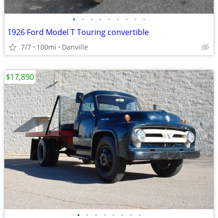
•
•
•
•
•
•
•
•
•
1926 Ford Model T Touring convertible
7/7
100mi
Danville
$17,890
•
•
•
•
•
•
•
•