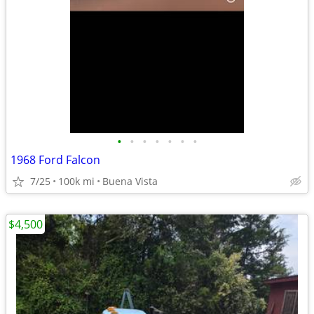
•
•
•
•
•
•
•
1968 Ford Falcon
7/25
100k mi
Buena Vista
$4,500