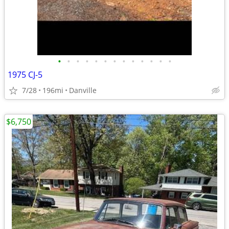
•
•
•
•
•
•
•
•
•
•
•
•
•
1975 CJ-5
7/28
196mi
Danville
$6,750