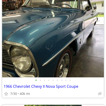
•
•
•
•
•
•
•
•
•
1966 Chevrolet Chevy II Nova Sport Coupe
7/30
40k mi