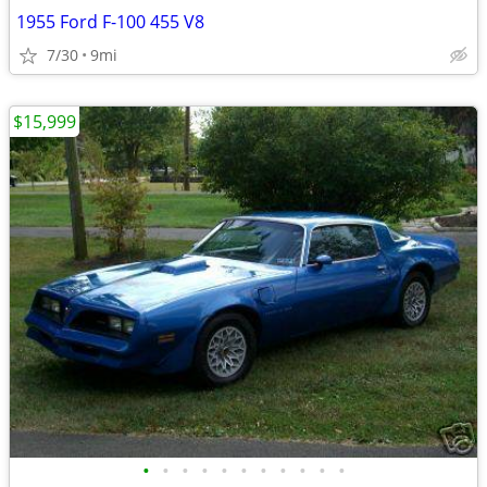
1955 Ford F-100 455 V8
7/30
9mi
$15,999
•
•
•
•
•
•
•
•
•
•
•