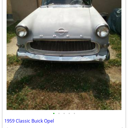
•
•
•
•
•
1959 Classic Buick Opel