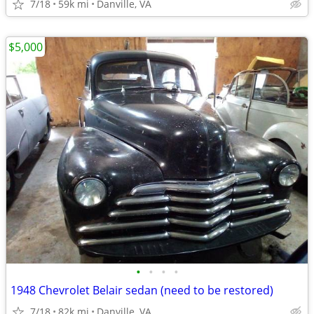
7/18
59k mi
Danville, VA
$5,000
•
•
•
•
1948 Chevrolet Belair sedan (need to be restored)
7/18
82k mi
Danville, VA