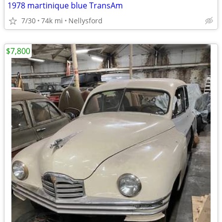
1978 martinique blue TransAm
7/30
74k mi
Nellysford
$7,800