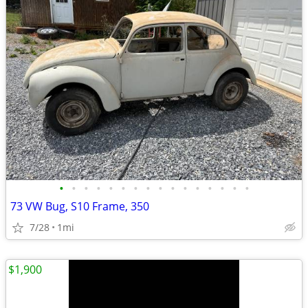
•
•
•
•
•
•
•
•
•
•
•
•
•
•
•
•
73 VW Bug, S10 Frame, 350
7/28
1mi
$1,900