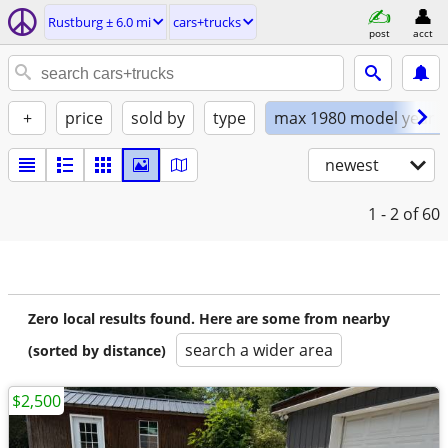
Rustburg ± 6.0 mi
cars+trucks
post
acct
+
price
sold by
type
max 1980 model year
newest
1 - 2
of 60
Zero local results found. Here are some from nearby
search a wider area
(sorted by distance)
$2,500