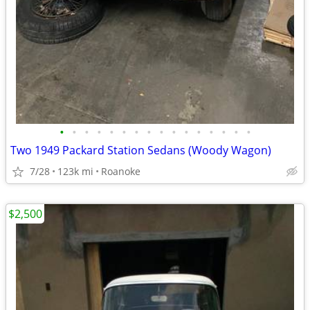
•
•
•
•
•
•
•
•
•
•
•
•
•
•
•
•
Two 1949 Packard Station Sedans (Woody Wagon)
7/28
123k mi
Roanoke
$2,500