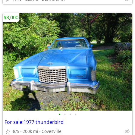
$8,000
•
•
•
•
For sale:1977 thunderbird
8/5
200k mi
Covesville