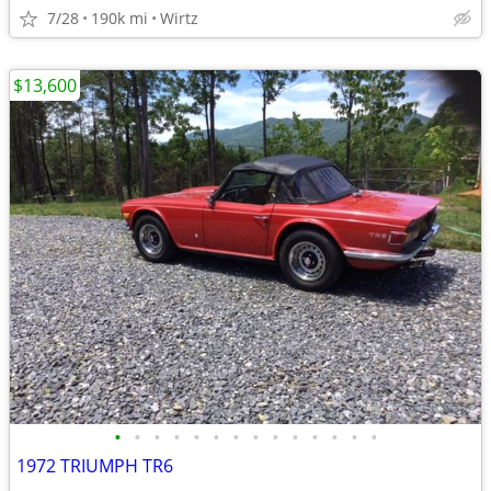
7/28
190k mi
Wirtz
$13,600
•
•
•
•
•
•
•
•
•
•
•
•
•
•
1972 TRIUMPH TR6