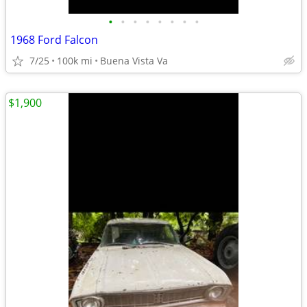
•
•
•
•
•
•
•
•
1968 Ford Falcon
7/25
100k mi
Buena Vista Va
$1,900