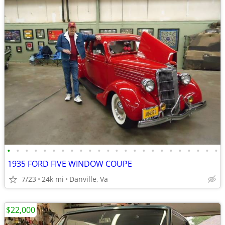
•
•
•
•
•
•
•
•
•
•
•
•
•
•
•
•
•
•
•
•
•
•
•
•
1935 FORD FIVE WINDOW COUPE
7/23
24k mi
Danville, Va
$22,000