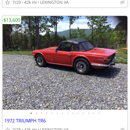
7/29
42k mi
LEXINGTON VA
$13,600
•
•
•
•
•
•
•
•
•
•
•
•
•
•
1972 TRIUMPH TR6
7/29
42k mi
LEXINGTON VA