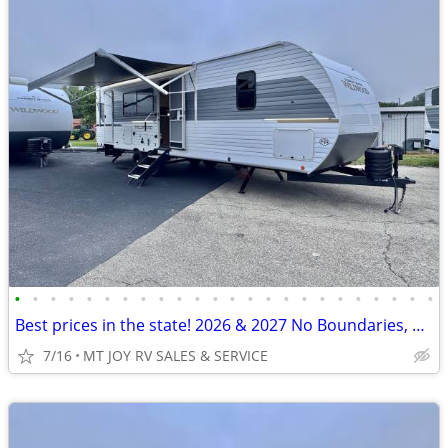
•
•
•
•
•
•
•
•
•
•
•
•
•
•
•
•
•
•
•
•
•
•
•
•
Best prices in the state! 2026 & 2027 No Boundaries, R-Pod & Wildwood
7/16
MT JOY RV SALES & SERVICE