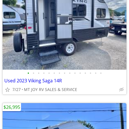
•
•
•
•
•
•
•
•
•
•
•
•
•
•
•
Used 2023 Viking Saga 14R
7/27
MT JOY RV SALES & SERVICE
$26,995