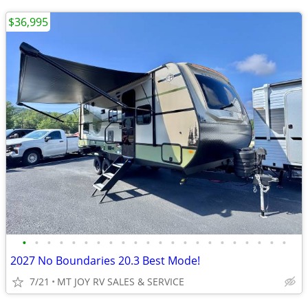
$36,995
•
•
•
•
•
•
•
•
•
•
•
•
•
•
•
•
•
•
•
•
•
•
2027 No Boundaries 20.3 Best Mode!
7/21
MT JOY RV SALES & SERVICE