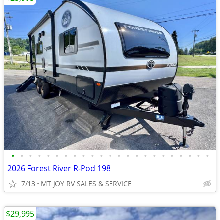
•
•
•
•
•
•
•
•
•
•
•
•
•
•
•
•
•
•
•
•
•
•
•
2026 Forest River R-Pod 198
7/13
MT JOY RV SALES & SERVICE
$29,995