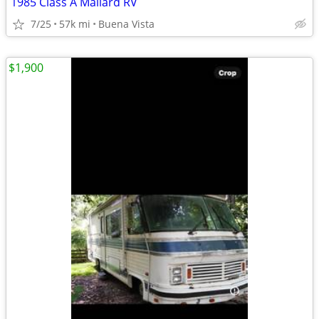
1985 Class A Mallard RV
7/25
57k mi
Buena Vista
$1,900