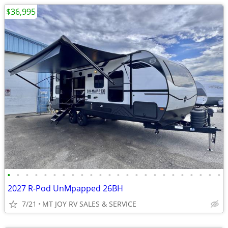
$36,995
•
•
•
•
•
•
•
•
•
•
•
•
•
•
•
•
•
•
•
•
•
•
•
•
2027 R-Pod UnMpapped 26BH
7/21
MT JOY RV SALES & SERVICE