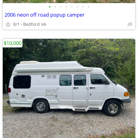
•
•
•
•
•
•
•
•
2006 neon off road popup camper
8/1
Bedford VA
$10,000