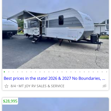
•
•
•
•
•
•
•
•
•
•
•
•
•
•
•
•
•
•
•
•
•
•
•
•
Best prices in the state! 2026 & 2027 No Boundaries, R-Pod & Wildwood
8/4
MT JOY RV SALES & SERVICE
$28,995