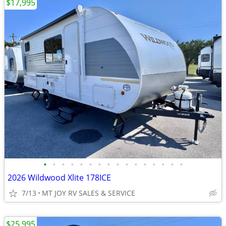
$17,995
•
•
•
•
•
•
•
•
•
•
•
•
•
•
•
•
2026 Wildwood Xlite 178ICE
7/13
MT JOY RV SALES & SERVICE
$25,995