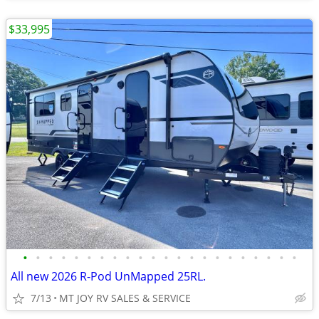
$33,995
•
•
•
•
•
•
•
•
•
•
•
•
•
•
•
•
•
•
•
•
•
•
All new 2026 R-Pod UnMapped 25RL.
7/13
MT JOY RV SALES & SERVICE