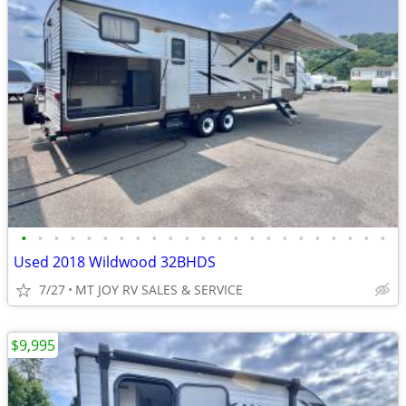
•
•
•
•
•
•
•
•
•
•
•
•
•
•
•
•
•
•
•
•
•
•
•
Used 2018 Wildwood 32BHDS
7/27
MT JOY RV SALES & SERVICE
$9,995