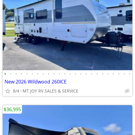
•
•
•
•
•
•
•
•
•
•
•
•
•
•
•
•
•
•
•
•
•
•
•
•
New 2026 Wildwood 260ICE
8/4
MT JOY RV SALES & SERVICE
$36,995