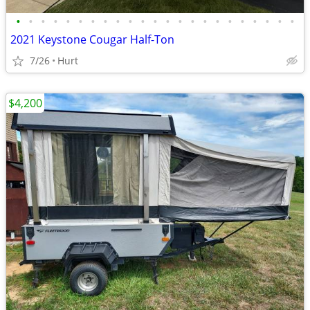
•
•
•
•
•
•
•
•
•
•
•
•
•
•
•
•
•
•
•
•
•
•
•
2021 Keystone Cougar Half-Ton
7/26
Hurt
$4,200