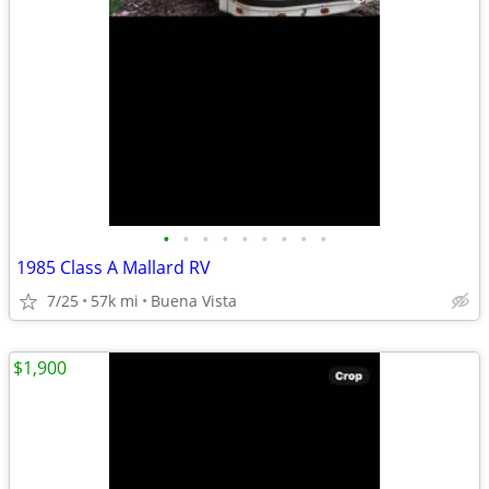
•
•
•
•
•
•
•
•
•
1985 Class A Mallard RV
7/25
57k mi
Buena Vista
$1,900