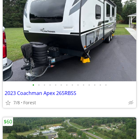
•
•
•
•
•
•
•
•
•
•
•
•
•
•
2023 Coachman Apex 265RBSS
7/8
Forest
$60