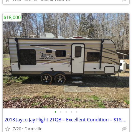
$18,000
•
•
•
•
•
2018 Jayco Jay Flight 21QB – Excellent Condition – $18,000
7/20
Farmville