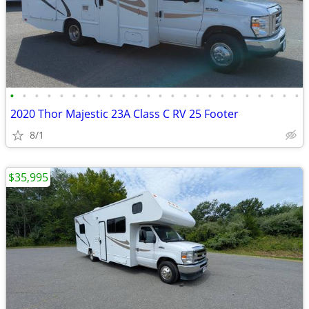
•
•
•
•
•
•
•
•
•
•
•
•
•
•
•
•
•
•
•
•
•
•
•
•
2020 Thor Majestic 23A Class C RV 25 Footer
8/1
$35,995