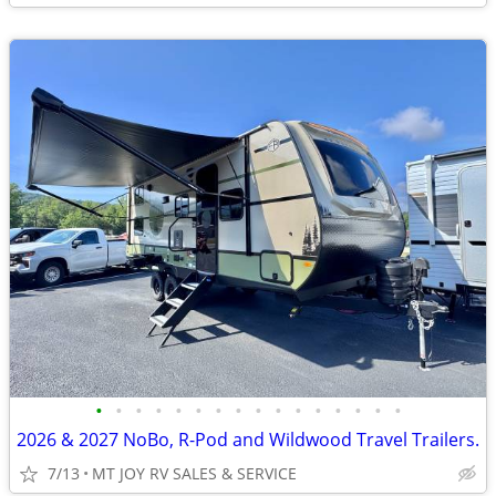
•
•
•
•
•
•
•
•
•
•
•
•
•
•
•
•
2026 & 2027 NoBo, R-Pod and Wildwood Travel Trailers.
7/13
MT JOY RV SALES & SERVICE