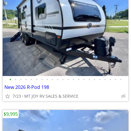
•
•
•
•
•
•
•
•
•
•
•
•
•
•
•
•
•
•
•
•
•
•
New 2026 R-Pod 198
7/23
MT JOY RV SALES & SERVICE
$9,995