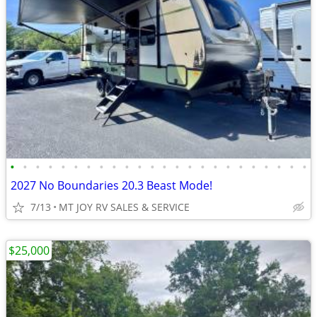
•
•
•
•
•
•
•
•
•
•
•
•
•
•
•
•
•
•
•
•
•
•
•
•
2027 No Boundaries 20.3 Beast Mode!
7/13
MT JOY RV SALES & SERVICE
$25,000