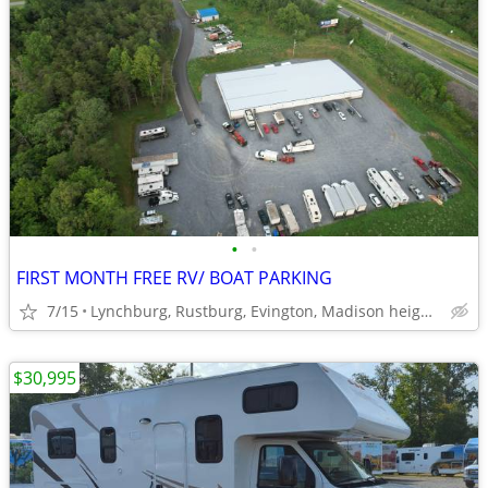
•
•
FIRST MONTH FREE RV/ BOAT PARKING
7/15
Lynchburg, Rustburg, Evington, Madison heights, Forest
$30,995