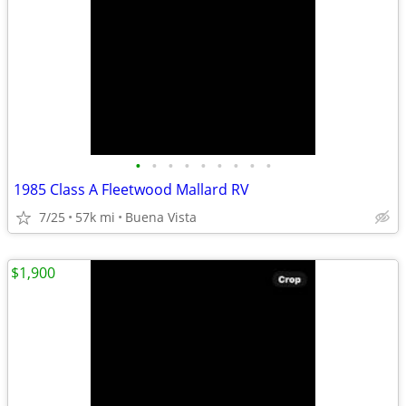
•
•
•
•
•
•
•
•
•
1985 Class A Fleetwood Mallard RV
7/25
57k mi
Buena Vista
$1,900