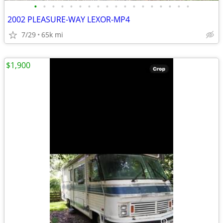
•
•
•
•
•
•
•
•
•
•
•
•
•
•
•
•
•
•
2002 PLEASURE-WAY LEXOR-MP4
7/29
65k mi
$1,900