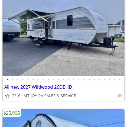
•
•
•
•
•
•
•
•
•
•
•
•
•
•
•
•
•
•
•
•
•
•
•
All new 2027 Wildwood 26DBHD
7/16
MT JOY RV SALES & SERVICE
$25,995