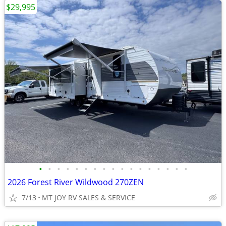
$29,995
•
•
•
•
•
•
•
•
•
•
•
•
•
•
•
•
•
2026 Forest River Wildwood 270ZEN
7/13
MT JOY RV SALES & SERVICE