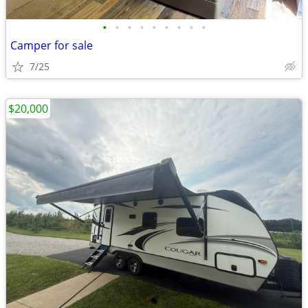
•
•
•
•
•
•
•
•
•
Camper for sale
7/25
$20,000