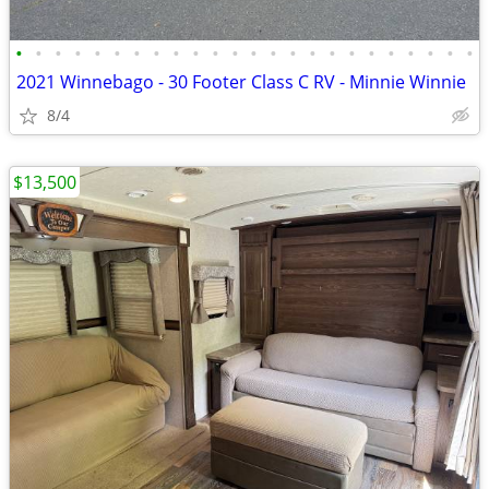
•
•
•
•
•
•
•
•
•
•
•
•
•
•
•
•
•
•
•
•
•
•
•
•
2021 Winnebago - 30 Footer Class C RV - Minnie Winnie
8/4
$13,500