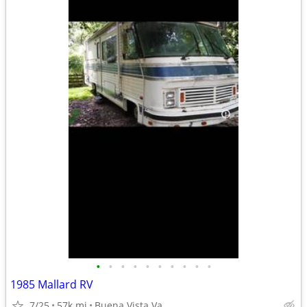
•
•
•
•
•
•
•
•
•
•
1985 Mallard RV
7/25
57k mi
Buena Vista Va