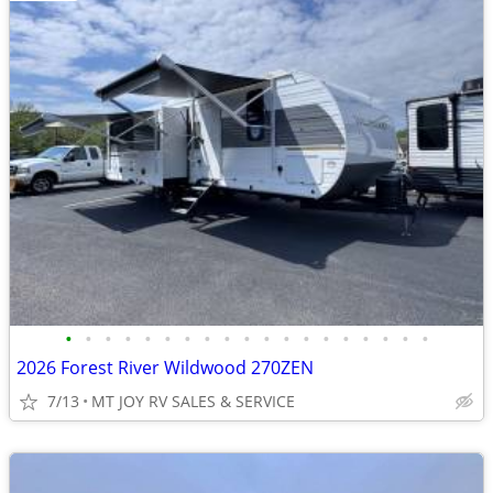
•
•
•
•
•
•
•
•
•
•
•
•
•
•
•
•
•
•
•
2026 Forest River Wildwood 270ZEN
7/13
MT JOY RV SALES & SERVICE