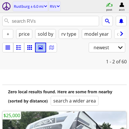
Rustburg ± 6.0 mi
RVs
post
acct
+
price
sold by
rv type
model year
condi
newest
1 - 2
of 60
Zero local results found. Here are some from nearby
search a wider area
(sorted by distance)
$25,000