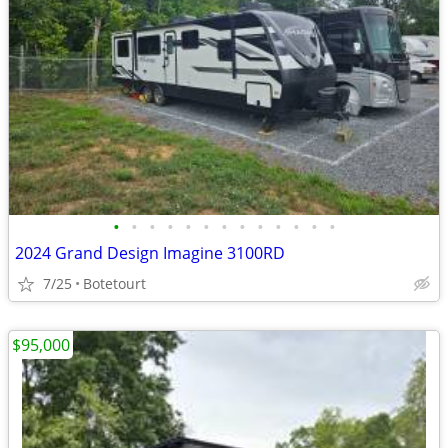
•
•
•
•
•
•
•
•
•
•
•
•
•
2024 Grand Design Imagine 3100RD
7/25
Botetourt
$95,000