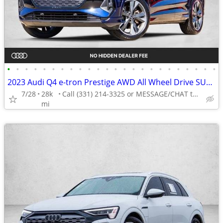
•
•
•
•
•
•
•
•
•
•
•
•
•
•
•
•
•
•
•
•
•
•
•
•
2023 Audi Q4 e-tron Prestige AWD All Wheel Drive SUV Electric AUTONATION
7/28
28k
Call (331) 214-3325 or MESSAGE/CHAT to confirm availability
mi