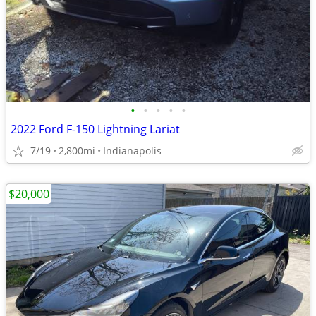
•
•
•
•
•
2022 Ford F-150 Lightning Lariat
7/19
2,800mi
Indianapolis
$20,000