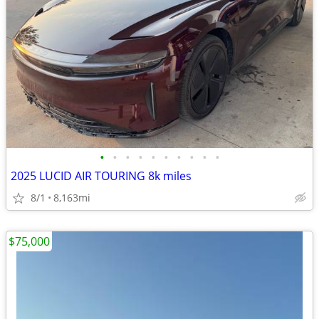
•
•
•
•
•
•
•
•
•
•
2025 LUCID AIR TOURING 8k miles
8/1
8,163mi
$75,000