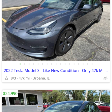
•
•
•
•
•
•
•
•
•
•
•
•
•
•
•
•
•
2022 Tesla Model 3 - Like New Condition - Only 47k Miles!
8/3
47k mi
Urbana, IL
$24,990