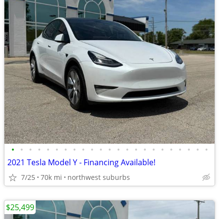
•
•
•
•
•
•
•
•
•
•
•
•
•
•
•
•
•
•
•
•
•
•
•
2021 Tesla Model Y - Financing Available!
7/25
70k mi
northwest suburbs
$25,499