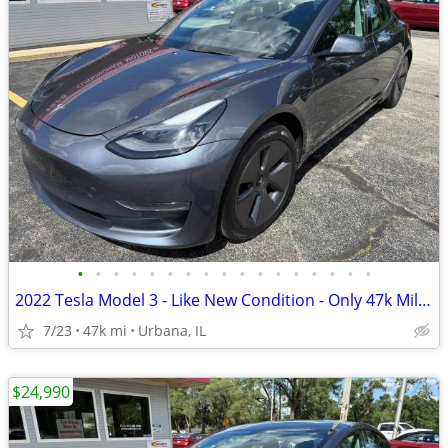
•
•
•
•
•
•
•
•
•
•
•
•
•
•
•
•
•
2022 Tesla Model 3 - Like New Condition - Only 47k Miles!
7/23
47k mi
Urbana, IL
$24,990