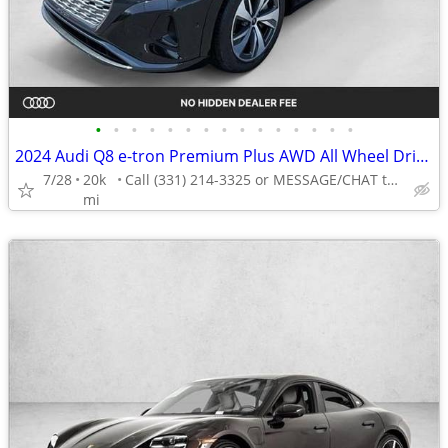
•
•
•
•
•
•
•
•
•
•
•
•
•
•
•
2024 Audi Q8 e-tron Premium Plus AWD All Wheel Drive Certified SUV Electric AUTO
7/28
20k
Call (331) 214-3325 or MESSAGE/CHAT to confirm availability
mi