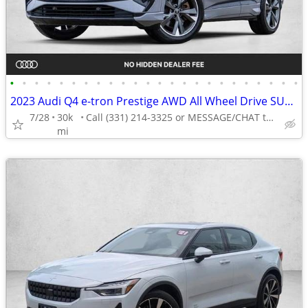
•
•
•
•
•
•
•
•
•
•
•
•
•
•
•
•
•
•
•
•
•
•
•
•
2023 Audi Q4 e-tron Prestige AWD All Wheel Drive SUV Electric AUTONATION
7/28
30k
Call (331) 214-3325 or MESSAGE/CHAT to confirm availability
mi