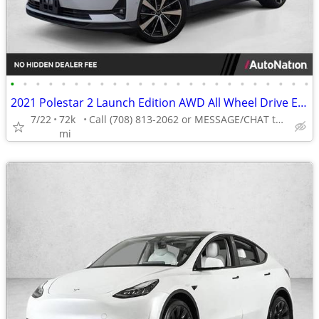
•
•
•
•
•
•
•
•
•
•
•
•
•
•
•
•
•
•
•
•
•
•
•
•
2021 Polestar 2 Launch Edition AWD All Wheel Drive Electric AUTONATION
7/22
72k
Call (708) 813-2062 or MESSAGE/CHAT to confirm availability
mi