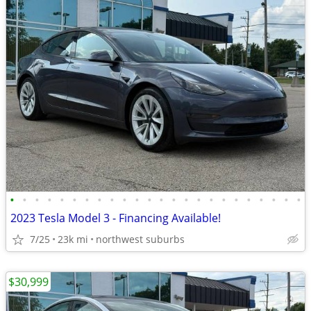
•
•
•
•
•
•
•
•
•
•
•
•
•
•
•
•
•
•
•
•
•
•
•
•
2023 Tesla Model 3 - Financing Available!
7/25
23k mi
northwest suburbs
$30,999