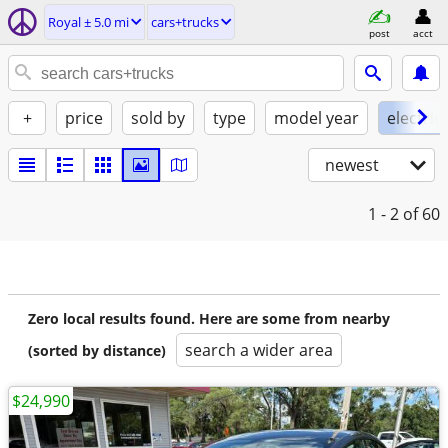
Royal ± 5.0 mi
cars+trucks
post
acct
+
price
sold by
type
model year
electric
newest
1 - 2
of 60
Zero local results found. Here are some from nearby
search a wider area
(sorted by distance)
$24,990