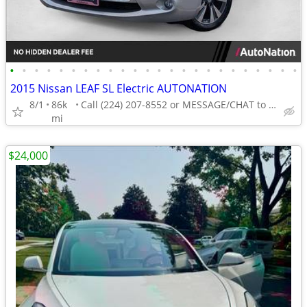
•
•
•
•
•
•
•
•
•
•
•
•
•
•
•
•
•
•
•
•
•
•
•
•
2015 Nissan LEAF SL Electric AUTONATION
8/1
86k
Call (224) 207-8552 or MESSAGE/CHAT to confirm availability
mi
$24,000