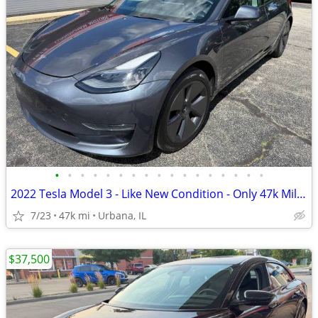
•
•
•
•
•
•
•
•
•
•
•
•
•
•
•
•
•
2022 Tesla Model 3 - Like New Condition - Only 47k Miles!
7/23
47k mi
Urbana, IL
$37,500