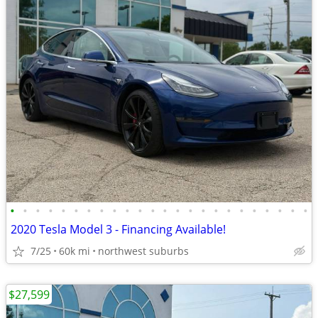
•
•
•
•
•
•
•
•
•
•
•
•
•
•
•
•
•
•
•
•
•
•
•
•
2020 Tesla Model 3 - Financing Available!
7/25
60k mi
northwest suburbs
$27,599