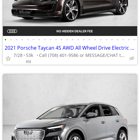
•
•
•
•
•
•
•
•
•
•
•
•
•
•
•
•
•
•
•
•
•
•
•
•
2021 Porsche Taycan 4S AWD All Wheel Drive Electric AUTONATION
7/28
53k
Call (708) 401-9586 or MESSAGE/CHAT to confirm availability
mi