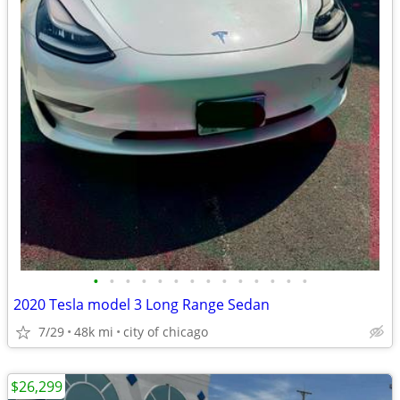
•
•
•
•
•
•
•
•
•
•
•
•
•
•
2020 Tesla model 3 Long Range Sedan
7/29
48k mi
city of chicago
$26,299