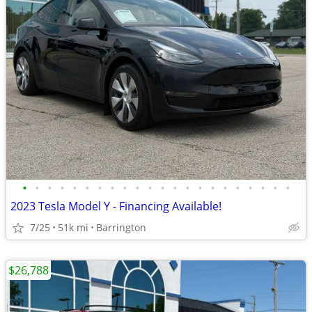
•
•
•
•
•
•
•
•
•
•
•
•
•
•
•
•
•
•
•
•
•
•
2023 Tesla Model Y - Financing Available!
7/25
51k mi
Barrington
$26,788