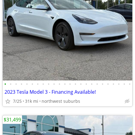
•
•
•
•
•
•
•
•
•
•
•
•
•
•
•
•
•
•
•
•
•
•
•
•
2023 Tesla Model 3 - Financing Available!
7/25
31k mi
northwest suburbs
$31,499