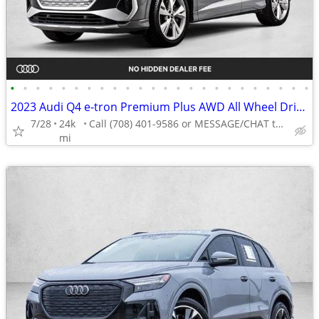
•
•
•
•
•
•
•
•
•
•
•
•
•
•
•
•
•
•
•
•
•
•
•
•
2023 Audi Q4 e-tron Premium Plus AWD All Wheel Drive SUV Electric AUTONATION
7/28
24k
Call (708) 401-9586 or MESSAGE/CHAT to confirm availability
mi