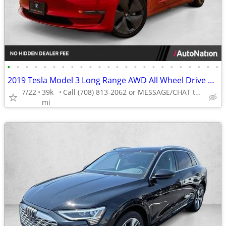
•
•
•
•
•
•
•
•
•
•
•
•
•
•
•
•
•
•
•
•
•
•
•
•
2019 Tesla Model 3 Long Range AWD All Wheel Drive Electric AUTONATION
7/22
39k
Call (708) 813-2062 or MESSAGE/CHAT to confirm availability
mi