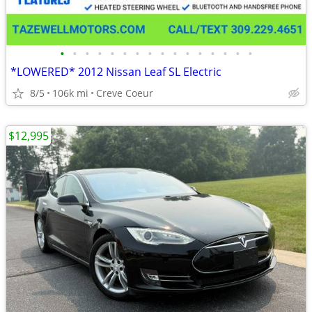
•
•
•
•
•
•
•
•
•
•
•
•
•
•
•
•
*LOWERED* 2012 Nissan Leaf SL Electric
8/5
106k mi
Creve Coeur
$12,995