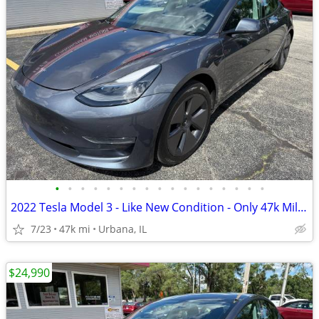
•
•
•
•
•
•
•
•
•
•
•
•
•
•
•
•
•
2022 Tesla Model 3 - Like New Condition - Only 47k Miles!
7/23
47k mi
Urbana, IL
$24,990