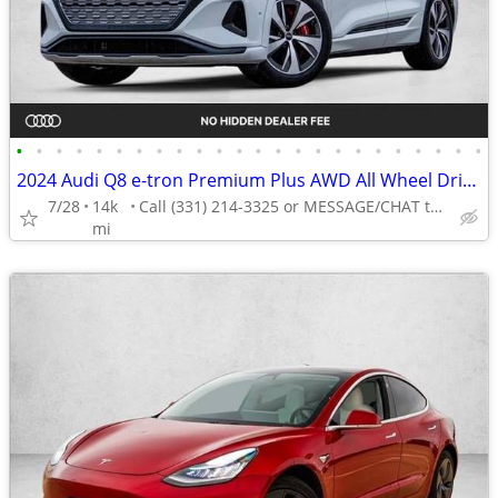
•
•
•
•
•
•
•
•
•
•
•
•
•
•
•
•
•
•
•
•
•
•
•
•
2024 Audi Q8 e-tron Premium Plus AWD All Wheel Drive Certified SUV Electric AUTO
7/28
14k
Call (331) 214-3325 or MESSAGE/CHAT to confirm availability
mi