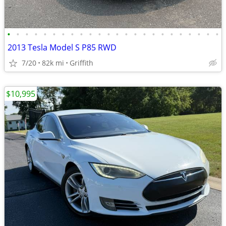
•
•
•
•
•
•
•
•
•
•
•
•
•
•
•
•
•
•
•
•
•
•
•
•
2013 Tesla Model S P85 RWD
7/20
82k mi
Griffith
$10,995