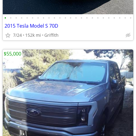
•
•
•
•
•
•
•
•
•
•
•
•
•
•
•
•
•
•
•
•
•
•
•
•
2015 Tesla Model S 70D
7/24
152k mi
Griffith
$55,000