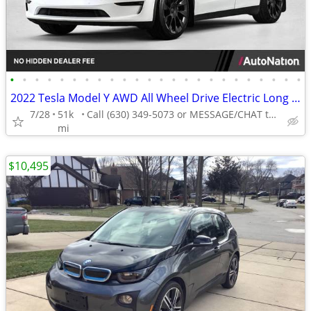
•
•
•
•
•
•
•
•
•
•
•
•
•
•
•
•
•
•
•
•
•
•
•
•
2022 Tesla Model Y AWD All Wheel Drive Electric Long Range SUV
7/28
51k
Call (630) 349-5073 or MESSAGE/CHAT to confirm availability
mi
$10,495