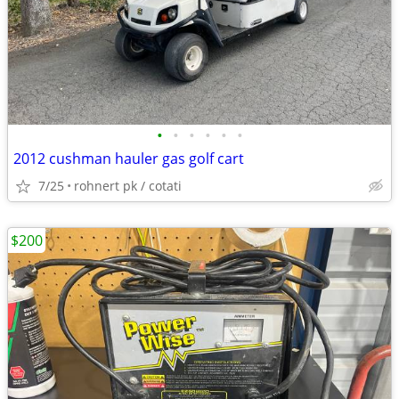
•
•
•
•
•
•
2012 cushman hauler gas golf cart
7/25
rohnert pk / cotati
$200