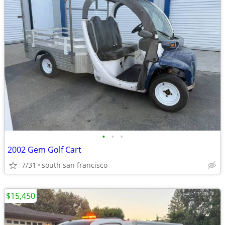
•
•
•
2002 Gem Golf Cart
7/31
south san francisco
$15,450