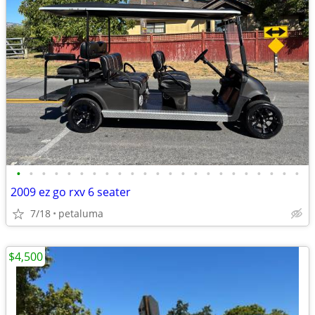
•
•
•
•
•
•
•
•
•
•
•
•
•
•
•
•
•
•
•
•
•
•
•
2009 ez go rxv 6 seater
7/18
petaluma
$4,500