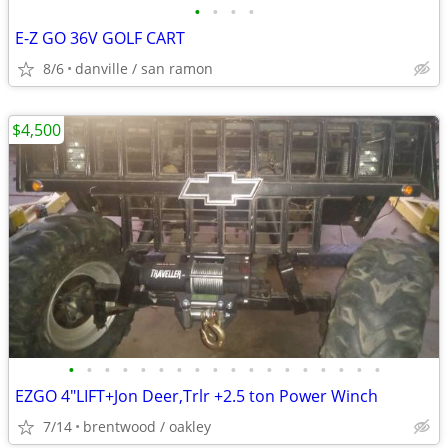
•
•
•
•
E-Z GO 36V GOLF CART
8/6
danville / san ramon
$4,500
•
•
•
•
•
•
•
•
•
•
•
•
•
•
•
•
•
•
EZGO 4"LIFT+Jon Deer,Trlr +2.5 ton Power Winch
7/14
brentwood / oakley