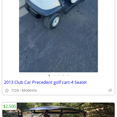
•
•
•
•
•
2013 Club Car Precedent golf cart-4 Seater
7/24
Modesto
$2,500