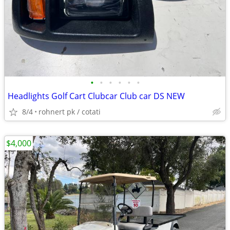
•
•
•
•
•
•
Headlights Golf Cart Clubcar Club car DS NEW
8/4
rohnert pk / cotati
$4,000