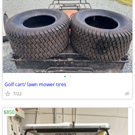
•
•
Golf cart/ lawn mower tires
7/22
$850