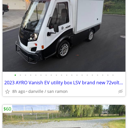
•
•
•
•
•
•
•
•
•
•
•
•
•
•
•
•
•
•
•
•
2023 AYRO Vanish EV utility box LSV brand new 72volt lithium pack
8h ago
danville / san ramon
$60