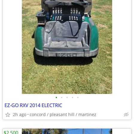
•
•
•
•
•
EZ-GO RXV 2014 ELECTRIC
2h ago
concord / pleasant hill / martinez
$2,500