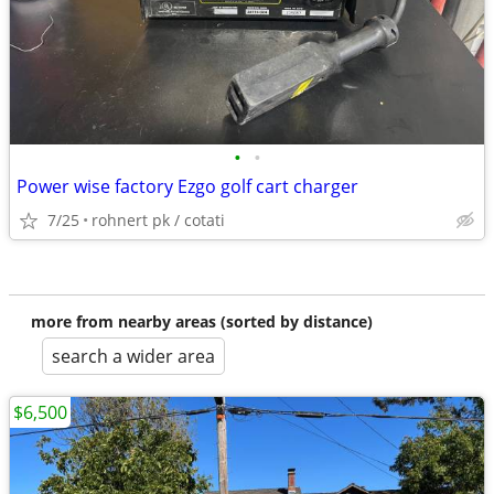
•
•
Power wise factory Ezgo golf cart charger
7/25
rohnert pk / cotati
more from nearby areas (sorted by distance)
search a wider area
$6,500