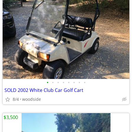
•
•
•
•
•
•
•
•
SOLD 2002 White Club Car Golf Cart
8/4
woodside
$3,500