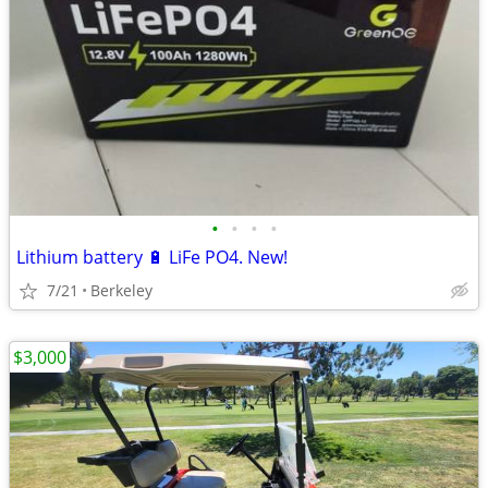
•
•
•
•
Lithium battery 🔋 LiFe PO4. New!
7/21
Berkeley
$3,000