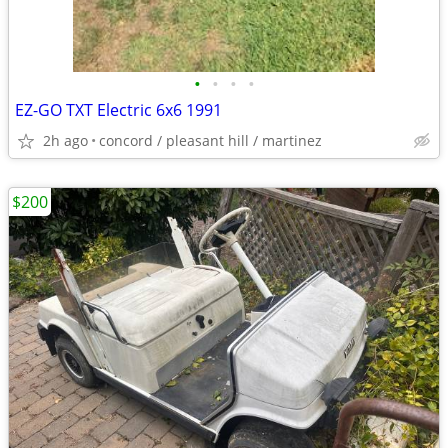
•
•
•
•
EZ-GO TXT Electric 6x6 1991
2h ago
concord / pleasant hill / martinez
$200