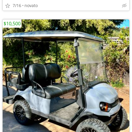
7/16
novato
$10,500