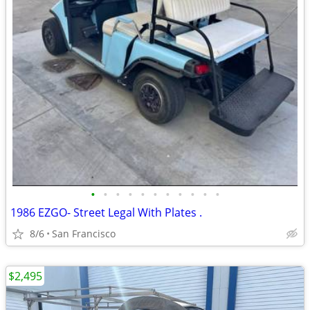
•
•
•
•
•
•
•
•
•
•
•
1986 EZGO- Street Legal With Plates .
8/6
San Francisco
$2,495