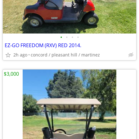
•
•
•
•
EZ-GO FREEDOM (RXV) RED 2014.
2h ago
concord / pleasant hill / martinez
$3,000