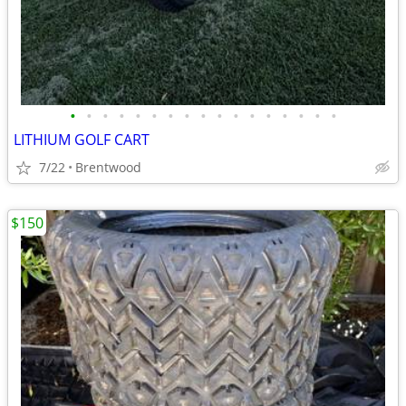
•
•
•
•
•
•
•
•
•
•
•
•
•
•
•
•
•
LITHIUM GOLF CART
7/22
Brentwood
$150