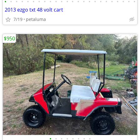
•
•
•
•
•
•
•
•
•
•
•
•
•
•
•
•
•
•
•
•
•
•
•
•
2013 ezgo txt 48 volt cart
7/19
petaluma
$950
•
•
•
•
•
•
•
•