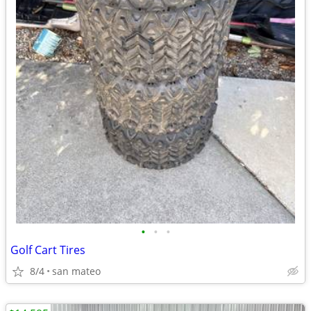
•
•
•
Golf Cart Tires
8/4
san mateo