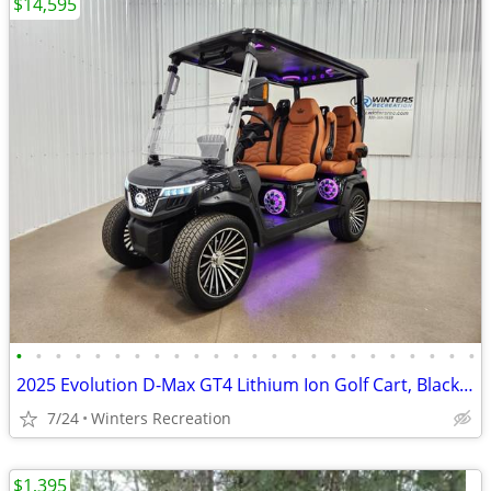
$14,595
•
•
•
•
•
•
•
•
•
•
•
•
•
•
•
•
•
•
•
•
•
•
•
•
2025 Evolution D-Max GT4 Lithium Ion Golf Cart, Black Sapphire
7/24
Winters Recreation
$1,395