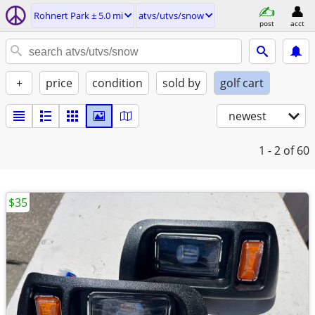
Rohnert Park ± 5.0 mi
atvs/utvs/snow
post
acct
+
price
condition
sold by
golf cart
newest
1 - 2
of 60
$35