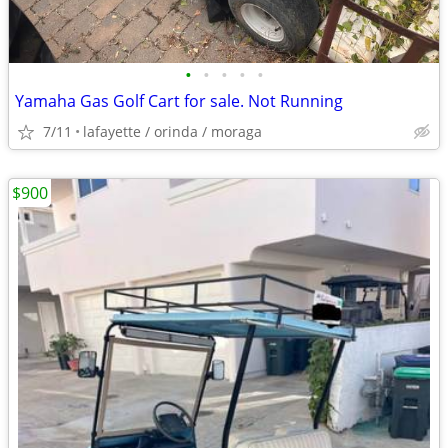
•
•
•
•
•
Yamaha Gas Golf Cart for sale. Not Running
7/11
lafayette / orinda / moraga
$900