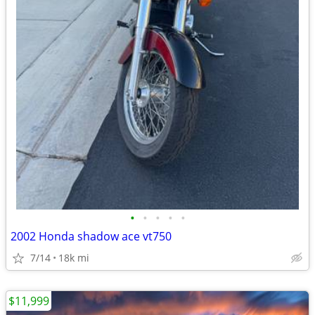
•
•
•
•
•
2002 Honda shadow ace vt750
7/14
18k mi
$11,999