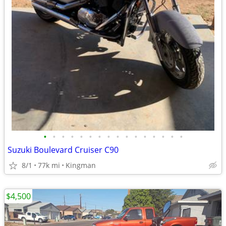
•
•
•
•
•
•
•
•
•
•
•
•
•
•
•
•
Suzuki Boulevard Cruiser C90
8/1
77k mi
Kingman
$4,500