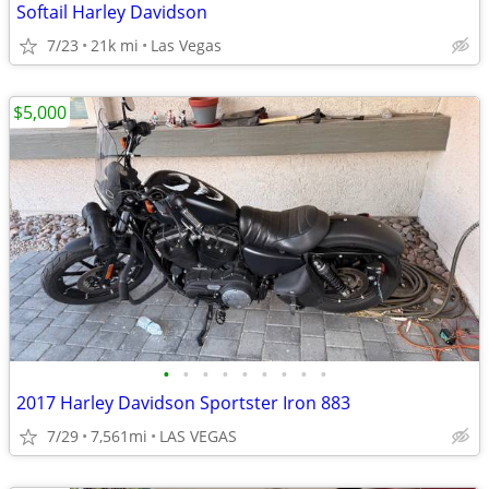
Softail Harley Davidson
7/23
21k mi
Las Vegas
$5,000
•
•
•
•
•
•
•
•
•
2017 Harley Davidson Sportster Iron 883
7/29
7,561mi
LAS VEGAS