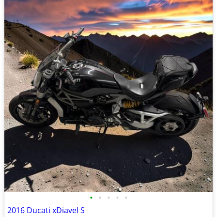
•
•
•
•
•
2016 Ducati xDiavel S