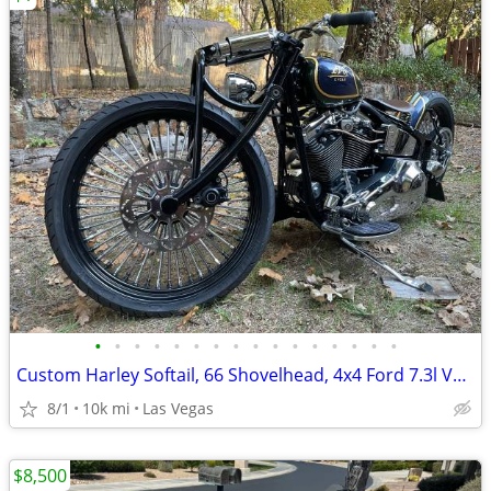
•
•
•
•
•
•
•
•
•
•
•
•
•
•
•
•
Custom Harley Softail, 66 Shovelhead, 4x4 Ford 7.3l Van, Suzuki Katana
8/1
10k mi
Las Vegas
$8,500