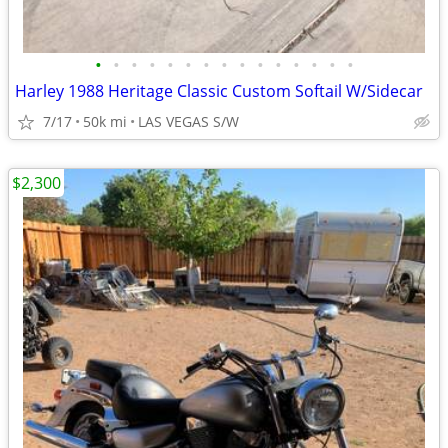
•
•
•
•
•
•
•
•
•
•
•
•
•
•
•
Harley 1988 Heritage Classic Custom Softail W/Sidecar
7/17
50k mi
LAS VEGAS S/W
$2,300