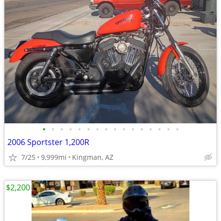
•
•
•
•
•
•
•
•
•
•
•
•
•
•
•
•
2006 Sportster 1,200R
7/25
9,999mi
Kingman, AZ
$2,200