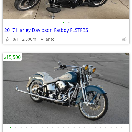
•
•
2017 Harley Davidson Fatboy FLSTFBS
8/1
2,500mi
Aliante
$15,500
•
•
•
•
•
•
•
•
•
•
•
•
•
•
•
•
•
•
•
•
•
•