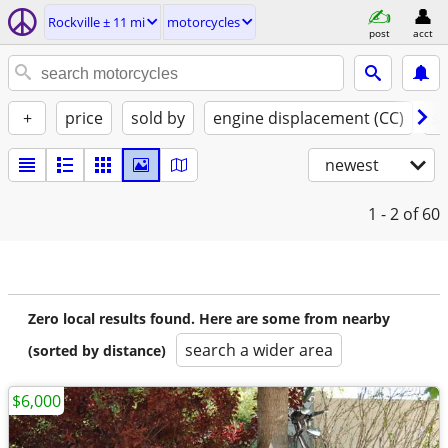
Rockville ± 11 mi
motorcycles
post
acct
+
price
sold by
engine displacement (CC)
st
newest
1 - 2
of 60
Zero local results found. Here are some from nearby
search a wider area
(sorted by distance)
$6,000