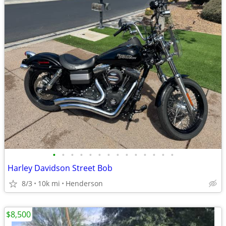
•
•
•
•
•
•
•
•
•
•
•
•
•
•
Harley Davidson Street Bob
8/3
10k mi
Henderson
$8,500