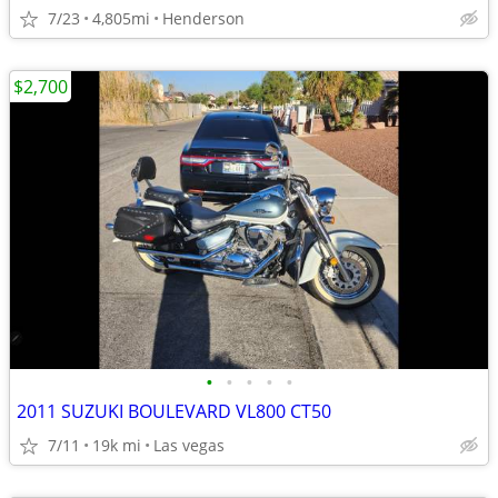
7/23
4,805mi
Henderson
$2,700
•
•
•
•
•
2011 SUZUKI BOULEVARD VL800 CT50
7/11
19k mi
Las vegas