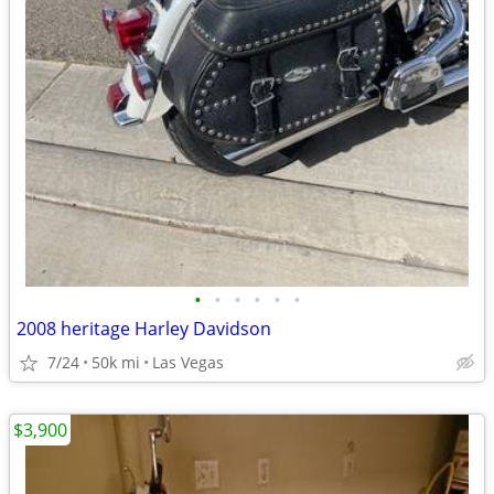
•
•
•
•
•
•
2008 heritage Harley Davidson
7/24
50k mi
Las Vegas
$3,900