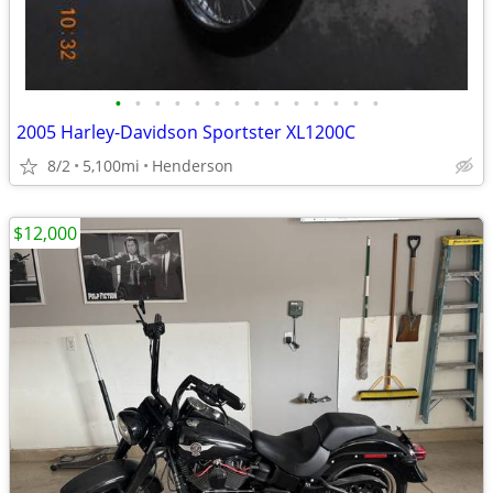
•
•
•
•
•
•
•
•
•
•
•
•
•
•
2005 Harley-Davidson Sportster XL1200C
8/2
5,100mi
Henderson
$12,000