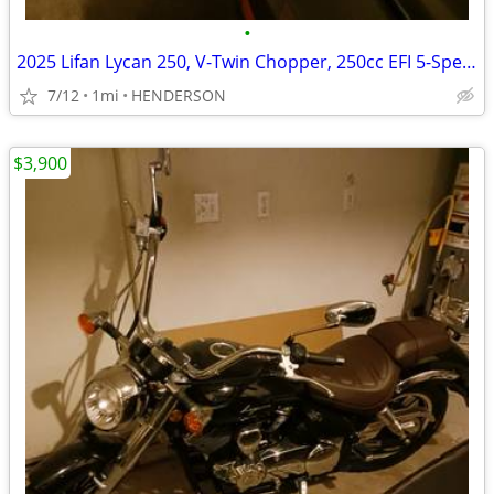
•
2025 Lifan Lycan 250, V-Twin Chopper, 250cc EFI 5-Speed Manual Transmi
7/12
1mi
HENDERSON
$3,900