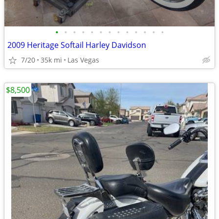
•
•
•
•
•
•
•
•
•
•
•
•
•
2009 Heritage Softail Harley Davidson
7/20
35k mi
Las Vegas
$8,500