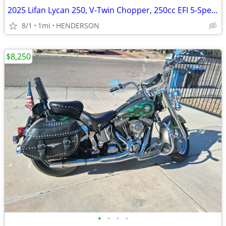
2025 Lifan Lycan 250, V-Twin Chopper, 250cc EFI 5-Speed Manual Transmi
8/1
1mi
HENDERSON
$8,250
•
•
•
•