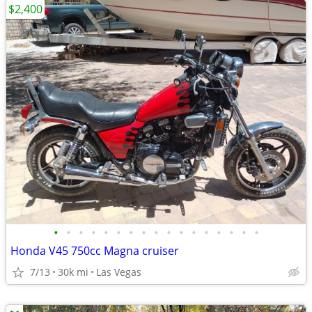
$2,400
•
•
•
•
•
•
•
•
•
•
•
•
•
•
•
•
•
Honda V45 750cc Magna cruiser
7/13
30k mi
Las Vegas