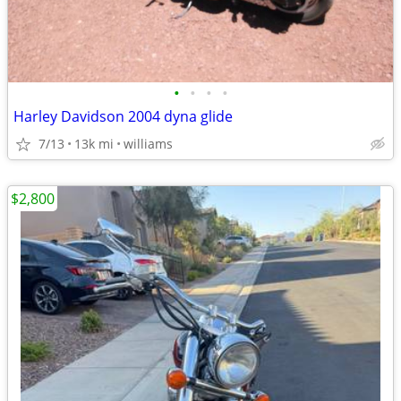
•
•
•
•
Harley Davidson 2004 dyna glide
7/13
13k mi
williams
$2,800