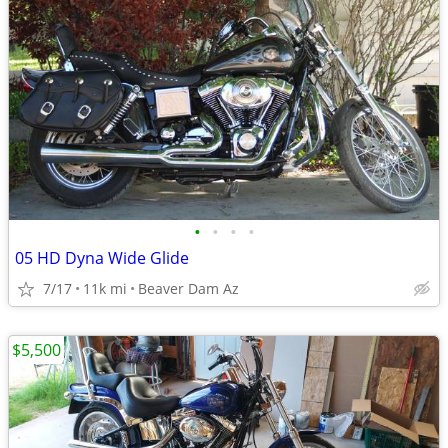
•
•
•
•
05 HD Dyna Wide Glide
7/17
11k mi
Beaver Dam Az
$5,500