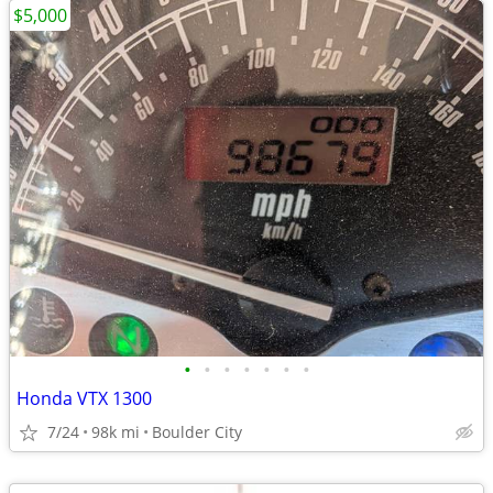
$5,000
•
•
•
•
•
•
•
Honda VTX 1300
7/24
98k mi
Boulder City