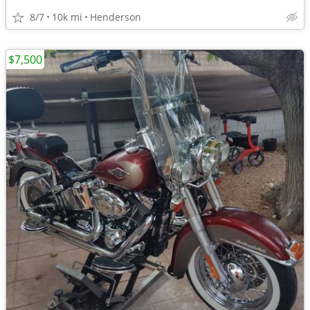
8/7
10k mi
Henderson
$7,500