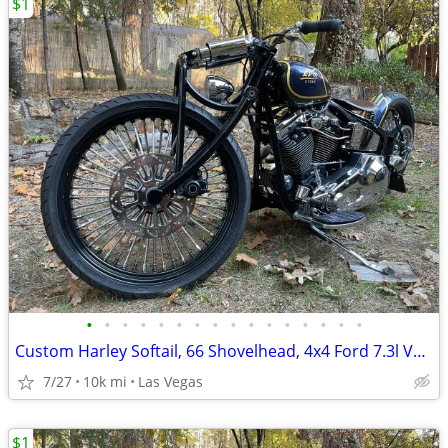
$1
•
•
•
•
•
•
•
•
•
•
•
•
•
•
•
•
Custom Harley Softail, 66 Shovelhead, 4x4 Ford 7.3l Van, Suzuki Katana
7/27
10k mi
Las Vegas
$1