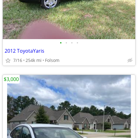
•
•
•
•
2012 ToyotaYaris
7/16
254k mi
Folsom
$3,000