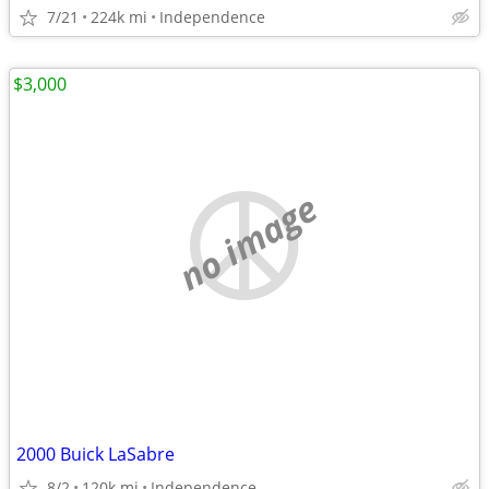
7/21
224k mi
Independence
$3,000
no image
2000 Buick LaSabre
8/2
120k mi
Independence