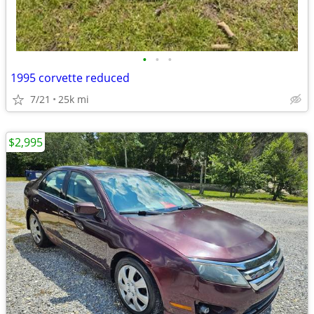
•
•
•
1995 corvette reduced
7/21
25k mi
$2,995