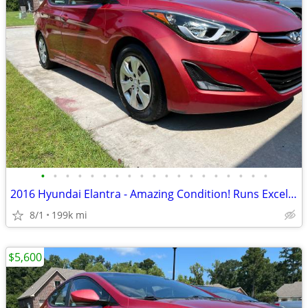
•
•
•
•
•
•
•
•
•
•
•
•
•
•
•
•
•
•
•
2016 Hyundai Elantra - Amazing Condition! Runs Excellent!!
8/1
199k mi
$5,600