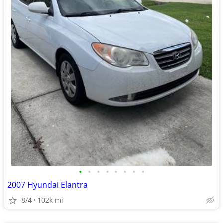
•
•
•
•
•
•
•
•
2007 Hyundai Elantra
8/4
102k mi