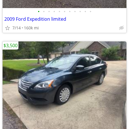
•
•
•
•
•
•
•
•
•
•
•
2009 Ford Expedition limited
7/14
160k mi
$3,500