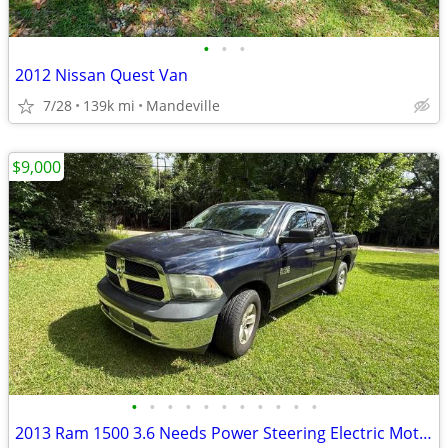
•
•
•
2012 Nissan Quest Van
7/28
139k mi
Mandeville
$9,000
•
•
•
•
•
•
•
•
•
•
•
2013 Ram 1500 3.6 Needs Power Steering Electric Motor