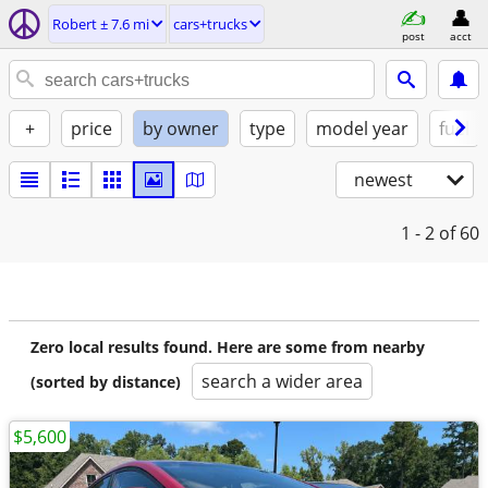
Robert ± 7.6 mi
cars+trucks
post
acct
+
price
by owner
type
model year
fuel
newest
1 - 2
of 60
Zero local results found. Here are some from nearby
search a wider area
(sorted by distance)
$5,600