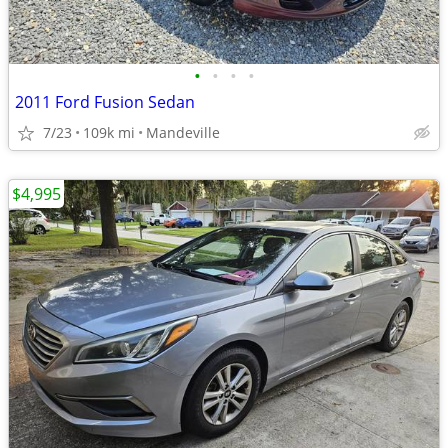
•
•
•
•
2011 Ford Fusion Sedan
7/23
109k mi
Mandeville
$4,995