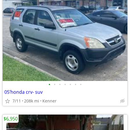
•
•
•
•
•
•
•
05’honda crv- suv
7/11
208k mi
Kenner
$6,950