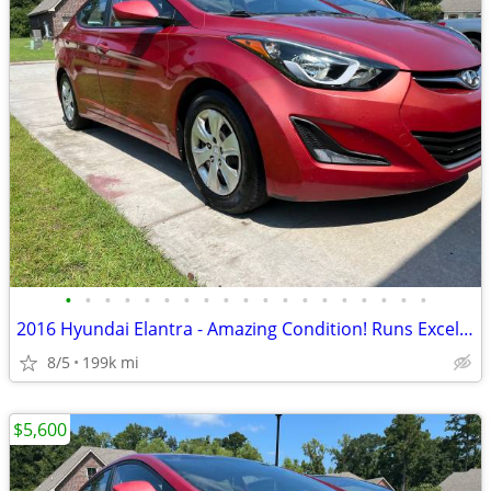
•
•
•
•
•
•
•
•
•
•
•
•
•
•
•
•
•
•
•
2016 Hyundai Elantra - Amazing Condition! Runs Excellent!!
8/5
199k mi
$5,600