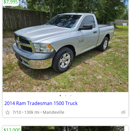
$7,995
•
•
•
2014 Ram Tradesman 1500 Truck
7/10
130k mi
Mandeville
$12,000