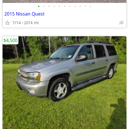
•
•
•
•
•
•
•
•
•
•
•
2015 Nissan Quest
7/14
201k mi
$4,500