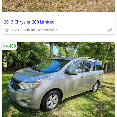
•
•
•
2013 Chrysler 200 Limited
7/28
160k mi
Mandeville
$4,450