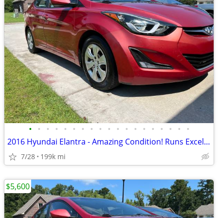
•
•
•
•
•
•
•
•
•
•
•
•
•
•
•
•
•
•
•
2016 Hyundai Elantra - Amazing Condition! Runs Excellent!!
7/28
199k mi
$5,600