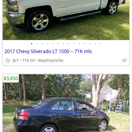
•
•
•
•
•
•
•
•
•
•
•
•
•
•
2017 Chevy Silverado LT 1500 -- 71K mls
8/1
71k mi
Madisonville
$3,850