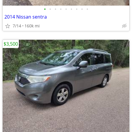
•
•
•
•
•
•
•
•
•
2014 Nissan sentra
7/14
160k mi
$3,500