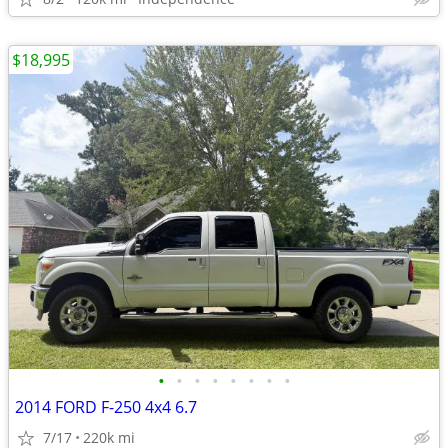
$18,995
•
•
•
•
•
•
•
•
2014 FORD F-250 4x4 6.7
7/17
220k mi