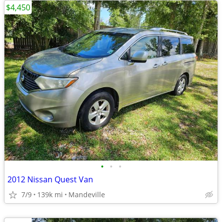
$4,450
•
•
•
2012 Nissan Quest Van
7/9
139k mi
Mandeville