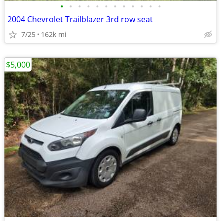
•
•
•
•
•
•
•
•
•
•
•
•
2004 Chevrolet Trailblazer 3rd row seat
7/25
162k mi
$5,000