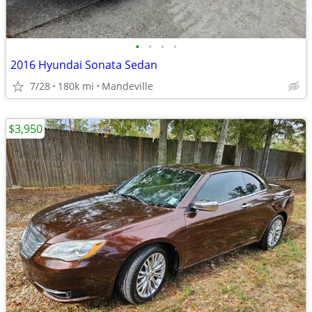
•
•
•
•
2016 Hyundai Sonata Sedan
7/28
180k mi
Mandeville
$3,950