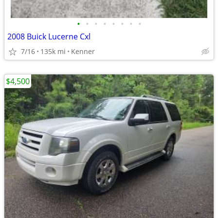
•
•
•
•
•
•
•
•
2008 Buick Lucerne Cxl
7/16
135k mi
Kenner
$4,500