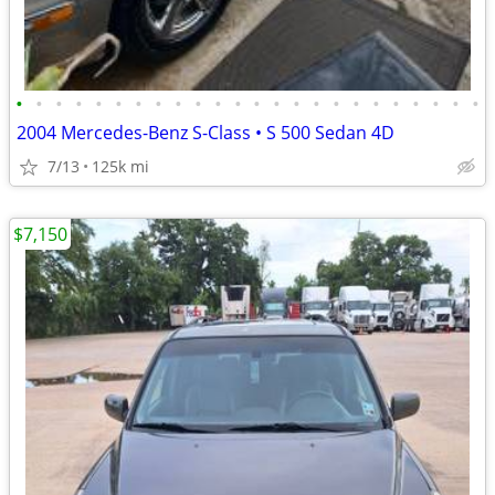
•
•
•
•
•
•
•
•
•
•
•
•
•
•
•
•
•
•
•
•
•
•
•
•
2004 Mercedes-Benz S-Class • S 500 Sedan 4D
7/13
125k mi
$7,150