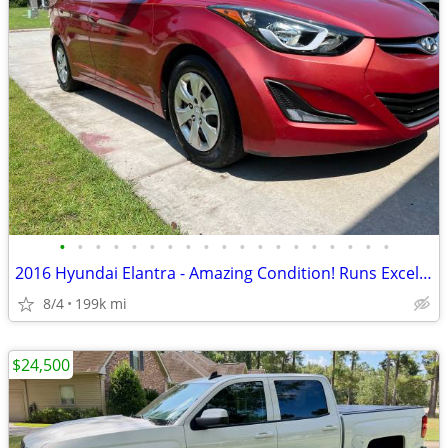
•
•
•
•
•
•
•
•
•
•
•
•
•
•
•
•
•
•
•
2016 Hyundai Elantra - Amazing Condition! Runs Excellent!!
8/4
199k mi
$24,500