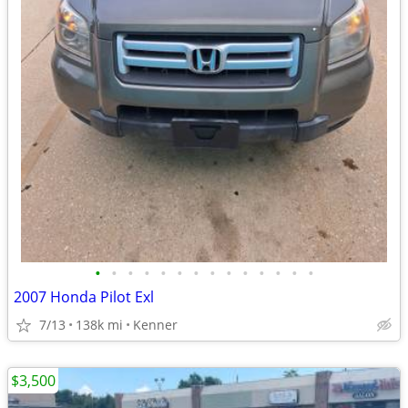
•
•
•
•
•
•
•
•
•
•
•
•
•
•
2007 Honda Pilot Exl
7/13
138k mi
Kenner
$3,500