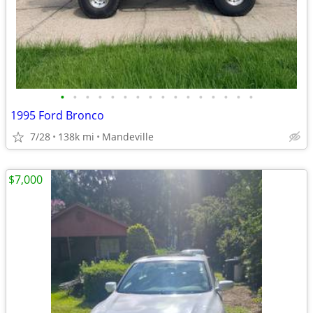
•
•
•
•
•
•
•
•
•
•
•
•
•
•
•
•
1995 Ford Bronco
7/28
138k mi
Mandeville
$7,000