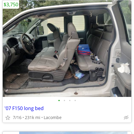
$3,750
•
•
•
•
'07 F150 long bed
7/16
231k mi
Lacombe