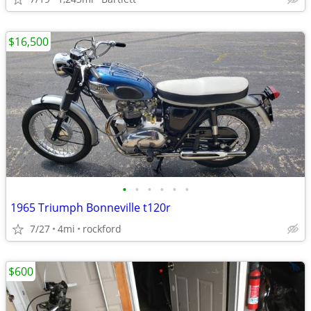
$16,500
•
•
•
•
•
•
1965 Triumph Bonneville t120r
7/27
4mi
rockford
$600