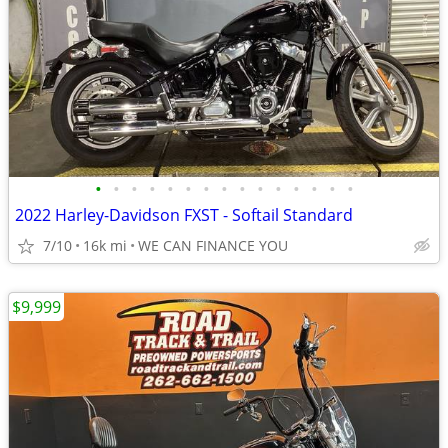
•
•
•
•
•
•
•
•
•
•
•
•
•
•
•
2022 Harley-Davidson FXST - Softail Standard
7/10
16k mi
WE CAN FINANCE YOU
$9,999