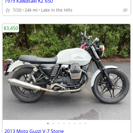
1979 Kawasaki KZ 650
7/20
24k mi
Lake in the Hills
$3,450
•
•
•
•
•
•
•
•
2013 Moto Guzzi V-7 Stone