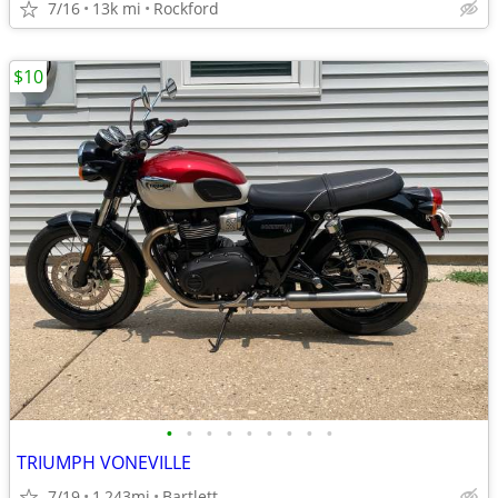
7/16
13k mi
Rockford
$10
•
•
•
•
•
•
•
•
•
TRIUMPH VONEVILLE
7/19
1,243mi
Bartlett