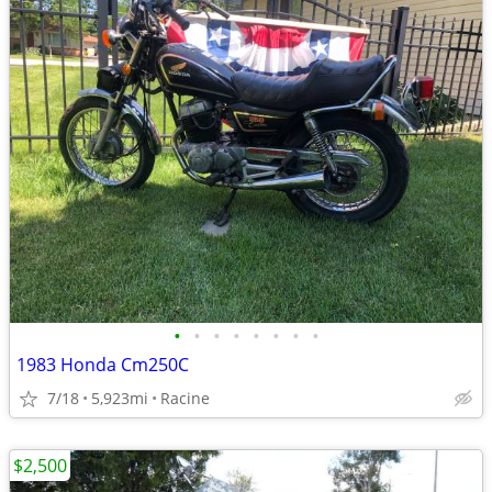
•
•
•
•
•
•
•
•
1983 Honda Cm250C
7/18
5,923mi
Racine
$2,500