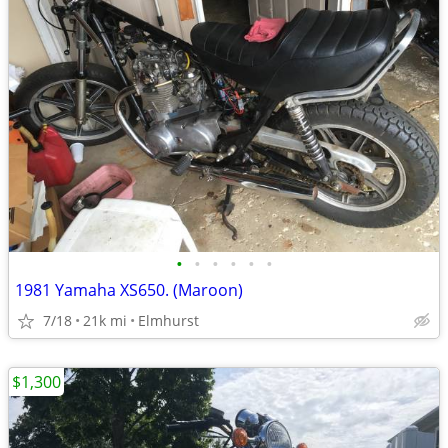
•
•
•
•
•
•
1981 Yamaha XS650. (Maroon)
7/18
21k mi
Elmhurst
$1,300