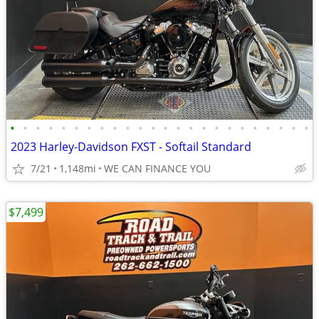
•
•
•
•
•
•
•
•
•
•
•
•
•
•
•
•
•
•
•
•
•
•
•
•
2023 Harley-Davidson FXST - Softail Standard
7/21
1,148mi
WE CAN FINANCE YOU
$7,499