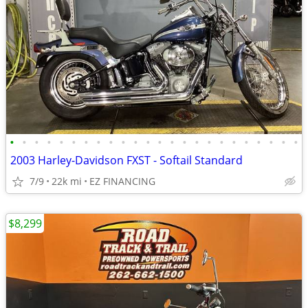
•
•
•
•
•
•
•
•
•
•
•
•
•
•
•
•
•
•
•
•
•
•
•
•
2003 Harley-Davidson FXST - Softail Standard
7/9
22k mi
EZ FINANCING
$8,299