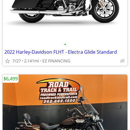
•
2022 Harley-Davidson FLHT - Electra Glide Standard
7/27
2,141mi
EZ FINANCING
$6,499