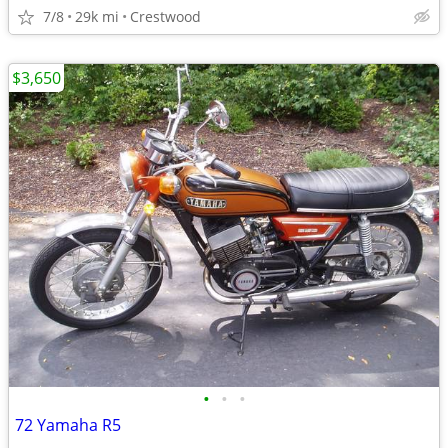
7/8
29k mi
Crestwood
$3,650
•
•
•
72 Yamaha R5