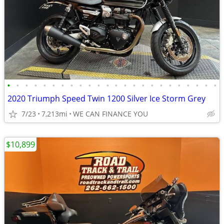
•
•
•
•
•
•
•
•
•
•
•
•
•
•
•
•
•
•
•
•
•
•
•
•
2020 Triumph Speed Twin 1200 Silver Ice Storm Grey
7/23
7,213mi
WE CAN FINANCE YOU
$10,899