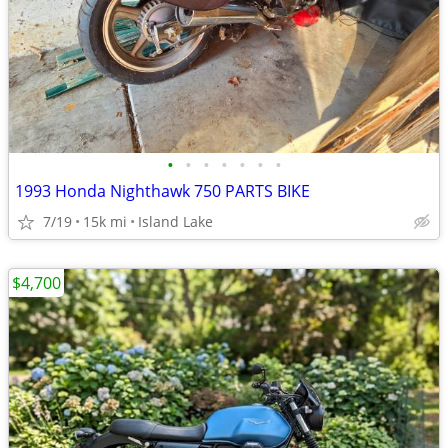
•
•
•
•
•
•
•
1993 Honda Nighthawk 750 PARTS BIKE
7/19
15k mi
Island Lake
$4,700