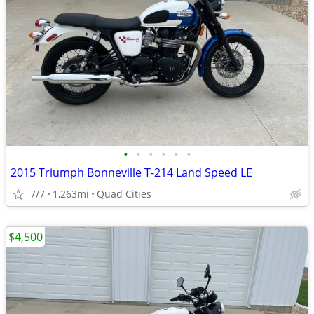
•
•
•
•
•
•
2015 Triumph Bonneville T-214 Land Speed LE
7/7
1,263mi
Quad Cities
$4,500