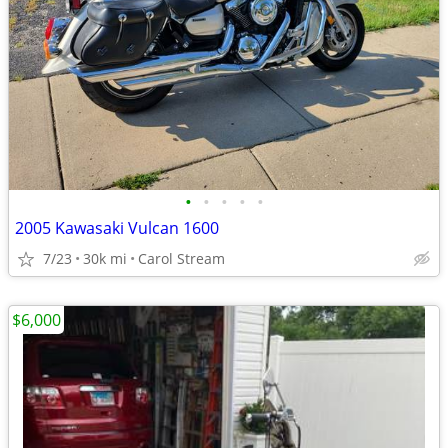
•
•
•
•
•
2005 Kawasaki Vulcan 1600
7/23
30k mi
Carol Stream
$6,000