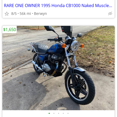
RARE ONE OWNER 1995 Honda CB1000 Naked Muscle Super Bike 1 Owner EXC
8/5
56k mi
Berwyn
$1,650
•
•
•
•
•