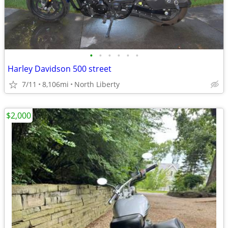
•
•
•
•
•
•
Harley Davidson 500 street
7/11
8,106mi
North Liberty
$2,000