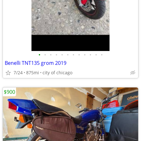
•
•
•
•
•
•
•
•
•
•
•
•
Benelli TNT135 grom 2019
7/24
875mi
city of chicago
$900