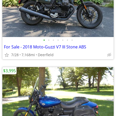
•
•
•
•
•
•
•
For Sale - 2018 Moto-Guzzi V7 III Stone ABS
7/28
7,168mi
Deerfield
$3,995