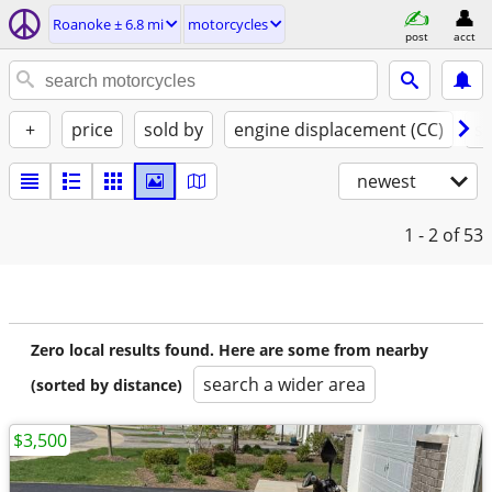
Roanoke ± 6.8 mi
motorcycles
post
acct
+
price
sold by
engine displacement (CC)
st
newest
1 - 2
of 53
Zero local results found. Here are some from nearby
search a wider area
(sorted by distance)
$3,500