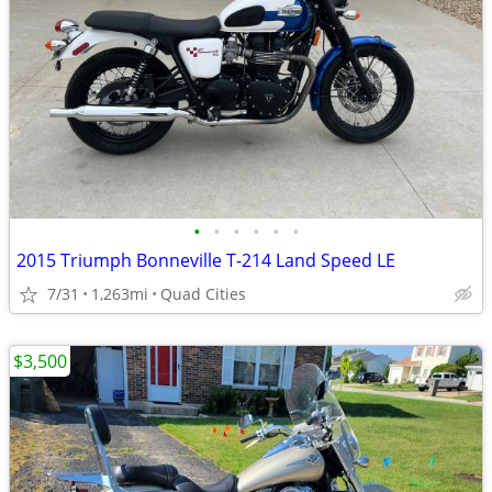
•
•
•
•
•
•
2015 Triumph Bonneville T-214 Land Speed LE
7/31
1,263mi
Quad Cities
$3,500