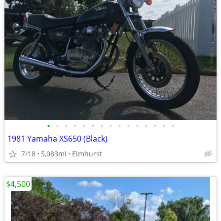
•
•
•
•
•
•
•
•
•
•
•
•
•
•
•
1981 Yamaha XS650 (Black)
7/18
5,083mi
Elmhurst
$4,500