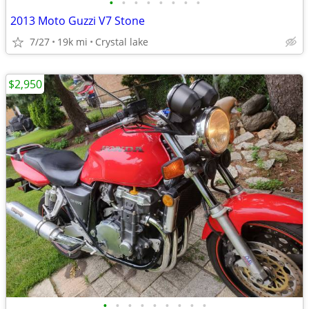
•
•
•
•
•
•
•
•
2013 Moto Guzzi V7 Stone
7/27
19k mi
Crystal lake
$2,950
•
•
•
•
•
•
•
•
•