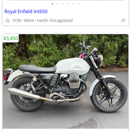
•
•
•
•
•
•
Royal Enfield Int650
7/30
80mi
north chicagoland
$3,450