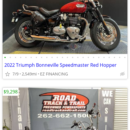
•
•
•
•
•
•
•
•
•
•
•
•
•
•
•
•
•
•
•
•
•
•
•
•
2022 Triumph Bonneville Speedmaster Red Hopper
7/9
2,549mi
EZ FINANCING
$9,298