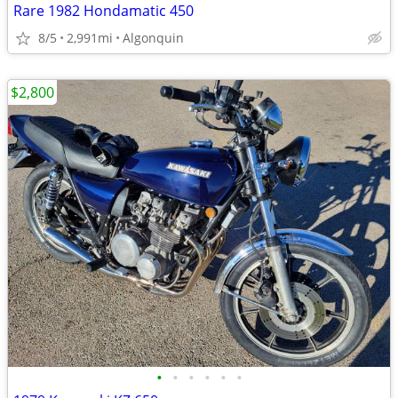
Rare 1982 Hondamatic 450
8/5
2,991mi
Algonquin
$2,800
•
•
•
•
•
•