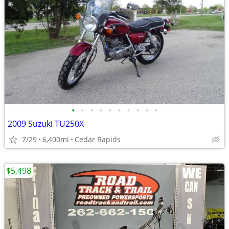
•
•
•
•
•
•
•
•
•
•
2009 Suzuki TU250X
7/29
6,400mi
Cedar Rapids
$5,498