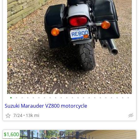
•
•
•
•
•
•
•
•
•
•
•
•
•
•
•
•
•
•
•
•
•
•
Suzuki Marauder VZ800 motorcycle
7/24
13k mi
$1,600