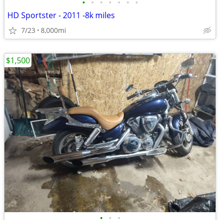
•
•
•
•
•
•
•
HD Sportster - 2011 -8k miles
7/23
8,000mi
$1,500
•
•
•