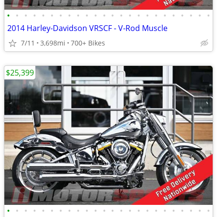
•
•
•
•
•
•
•
•
•
•
•
•
•
•
•
•
•
•
•
•
•
•
•
•
2014 Harley-Davidson VRSCF - V-Rod Muscle
7/11
3,698mi
700+ Bikes
$25,399
•
•
•
•
•
•
•
•
•
•
•
•
•
•
•
•
•
•
•
•
•
•
•
•