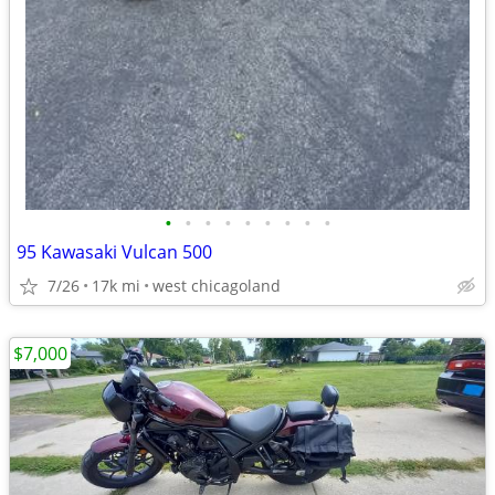
•
•
•
•
•
•
•
•
•
95 Kawasaki Vulcan 500
7/26
17k mi
west chicagoland
$7,000