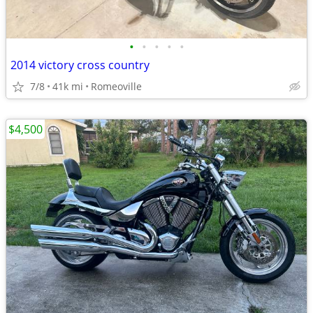
•
•
•
•
•
2014 victory cross country
7/8
41k mi
Romeoville
$4,500