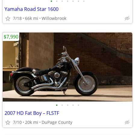
•
•
•
•
•
•
•
Yamaha Road Star 1600
7/18
66k mi
Willowbrook
$7,990
•
•
•
•
•
2007 HD Fat Boy – FLSTF
7/10
20k mi
DuPage County