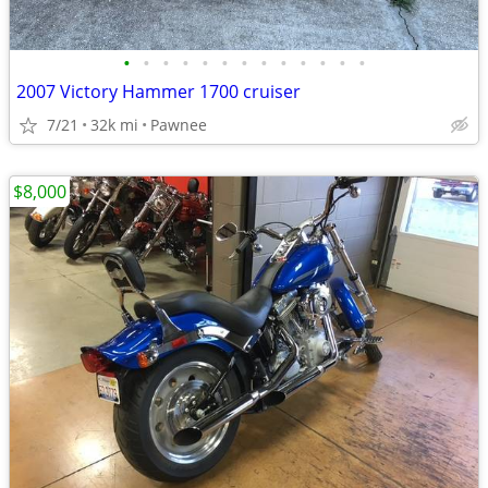
•
•
•
•
•
•
•
•
•
•
•
•
•
2007 Victory Hammer 1700 cruiser
7/21
32k mi
Pawnee
$8,000