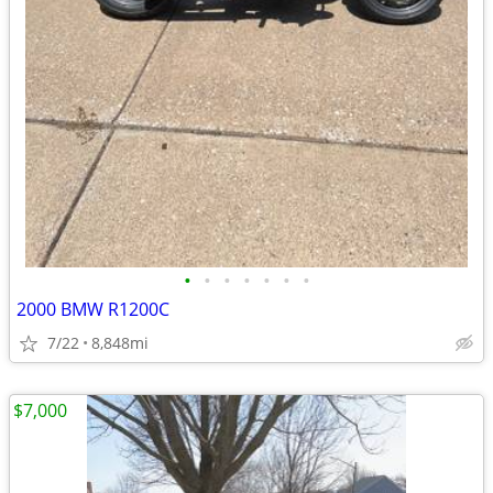
•
•
•
•
•
•
•
2000 BMW R1200C
7/22
8,848mi
$7,000