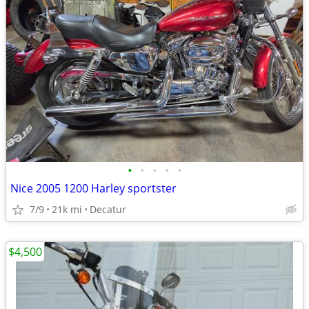
•
•
•
•
•
Nice 2005 1200 Harley sportster
7/9
21k mi
Decatur
$4,500