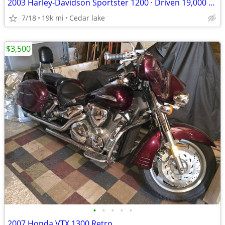
2003 Harley-Davidson Sportster 1200 · Driven 19,000 miles Screamin Eag
7/18
19k mi
Cedar lake
$3,500
•
•
•
•
•
2007 Honda VTX 1300 Retro