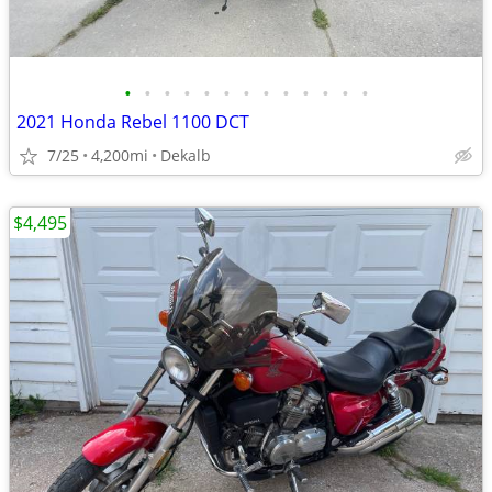
•
•
•
•
•
•
•
•
•
•
•
•
•
2021 Honda Rebel 1100 DCT
7/25
4,200mi
Dekalb
$4,495