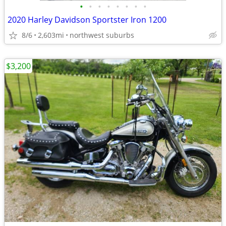
•
•
•
•
•
•
•
•
2020 Harley Davidson Sportster Iron 1200
8/6
2,603mi
northwest suburbs
$3,200