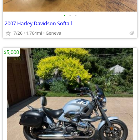
•
•
•
2007 Harley Davidson Softail
7/26
1,764mi
Geneva
$5,000