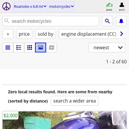
Roanoke ± 6.8 mi
motorcycles
post
acct
+
price
sold by
engine displacement (CC)
st
newest
1 - 2
of 60
Zero local results found. Here are some from nearby
search a wider area
(sorted by distance)
$2,000