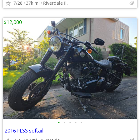
7/28
37k mi
Riverdale Il.
$12,000
•
•
•
•
•
2016 FLSS softail