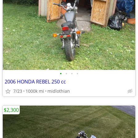
•
•
•
•
2006 HONDA REBEL 250 cc
7/23
1000k mi
midlothian
$2,300