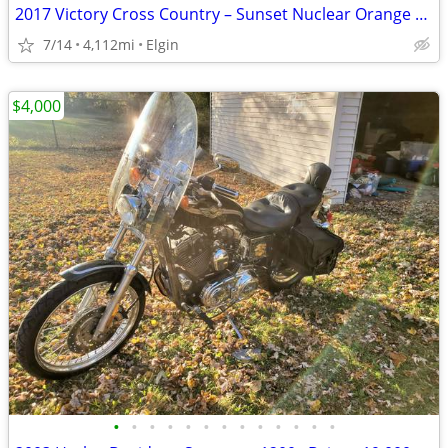
2017 Victory Cross Country – Sunset Nuclear Orange – Low Miles
7/14
4,112mi
Elgin
$4,000
•
•
•
•
•
•
•
•
•
•
•
•
•