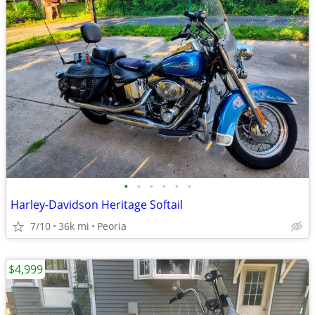
•
•
•
•
•
•
Harley-Davidson Heritage Softail
7/10
36k mi
Peoria
$4,999