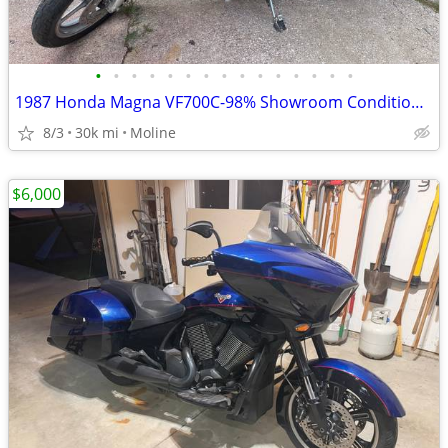
•
•
•
•
•
•
•
•
•
•
•
•
•
•
•
1987 Honda Magna VF700C-98% Showroom Condition-Original
8/3
30k mi
Moline
$6,000