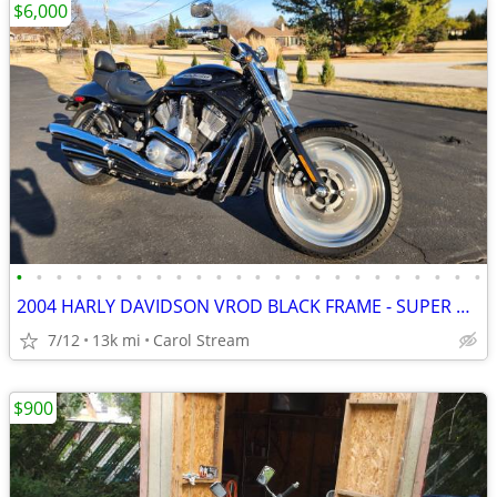
$6,000
•
•
•
•
•
•
•
•
•
•
•
•
•
•
•
•
•
•
•
•
•
•
•
•
2004 HARLY DAVIDSON VROD BLACK FRAME - SUPER CLEAN
7/12
13k mi
Carol Stream
$900