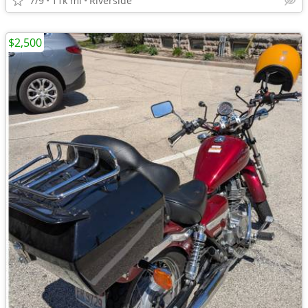
7/9
11k mi
Riverside
$2,500