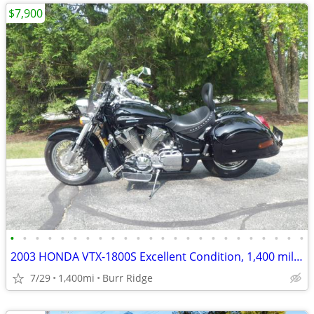
$7,900
•
•
•
•
•
•
•
•
•
•
•
•
•
•
•
•
•
•
•
•
•
•
•
•
2003 HONDA VTX-1800S Excellent Condition, 1,400 miles
7/29
1,400mi
Burr Ridge