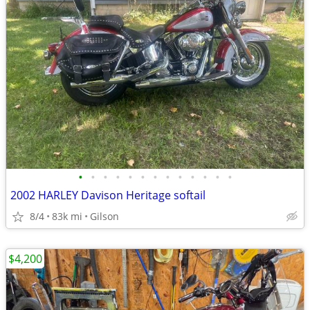
•
•
•
•
•
•
•
•
•
•
•
•
•
2002 HARLEY Davison Heritage softail
8/4
83k mi
Gilson
$4,200