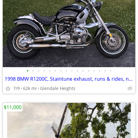
•
•
•
•
•
•
•
•
•
•
•
•
•
•
•
•
1998 BMW R1200C, Staintune exhaust, runs & rides, needs a little work.
7/9
62k mi
Glendale Heights
$11,000