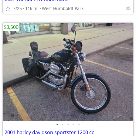
7/25
11k mi
West Humboldt Park
$3,500
•
•
•
•
•
2001 harley davidson sportster 1200 cc