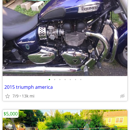
•
•
•
•
•
•
•
2015 triumph america
7/9
13k mi
$5,000