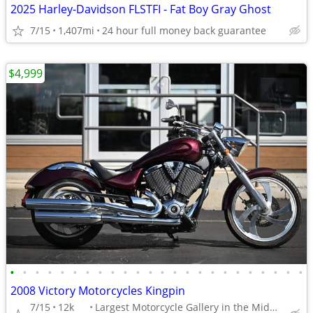
2025 Harley-Davidson FLSTFI - Fat Boy Gray Ghost
7/15
1,407mi
24 hour full money back guarantee
$4,999
•
•
•
•
•
•
•
•
•
•
•
•
•
•
•
•
•
•
•
•
•
•
•
•
2008 Victory Motorcycles Kingpin
7/15
12k
Largest Motorcycle Gallery in the Midwest