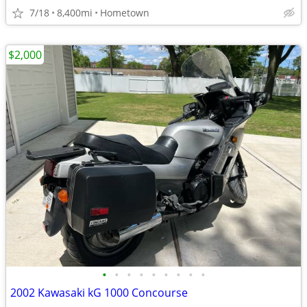
7/18
8,400mi
Hometown
$2,000
•
•
•
•
•
•
•
•
•
2002 Kawasaki kG 1000 Concourse