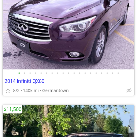
•
•
•
•
•
•
•
•
•
•
•
•
•
•
•
•
•
•
•
2014 Infiniti QX60
8/2
140k mi
Germantown
$11,500