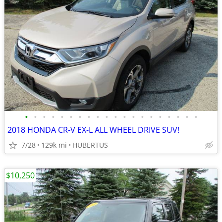
•
•
•
•
•
•
•
•
•
•
•
•
•
•
•
•
•
•
•
•
2018 HONDA CR-V EX-L ALL WHEEL DRIVE SUV!
7/28
129k mi
HUBERTUS
$10,250