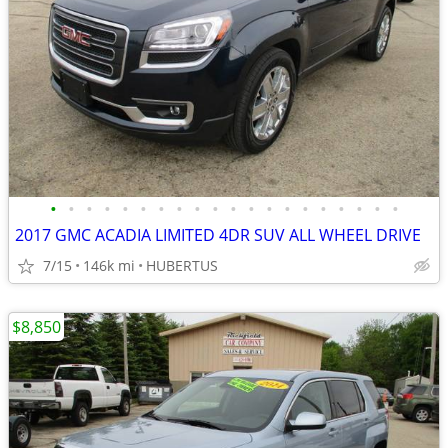
•
•
•
•
•
•
•
•
•
•
•
•
•
•
•
•
•
•
•
•
2017 GMC ACADIA LIMITED 4DR SUV ALL WHEEL DRIVE
7/15
146k mi
HUBERTUS
$8,850