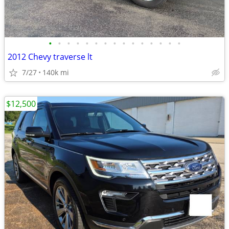
•
•
•
•
•
•
•
•
•
•
•
•
•
•
•
2012 Chevy traverse lt
7/27
140k mi
$12,500