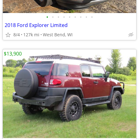
•
•
•
•
•
•
•
•
•
2018 Ford Explorer Limited
8/4
127k mi
West Bend, WI
$13,900