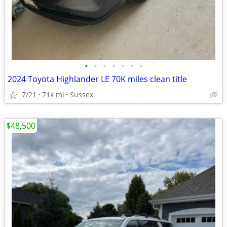
•
•
•
•
•
•
•
2024 Toyota Highlander LE 70K miles clean title
7/21
71k mi
Sussex
$48,500