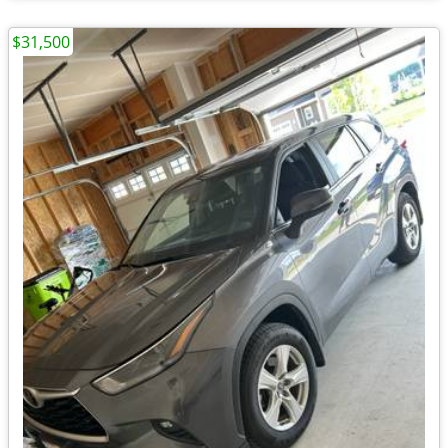
$31,500