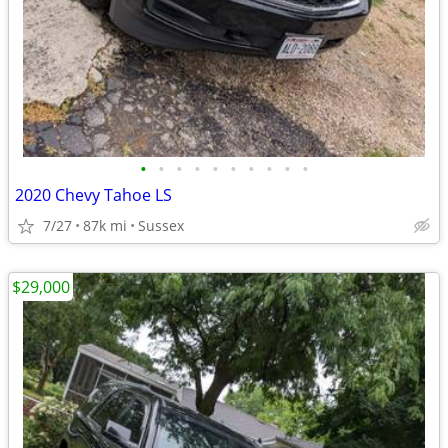
•
•
•
•
•
•
•
•
•
•
2020 Chevy Tahoe LS
7/27
87k mi
Sussex
$29,000