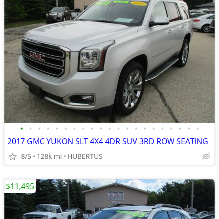
•
•
•
•
•
•
•
•
•
•
•
•
•
•
•
•
•
•
•
•
•
2017 GMC YUKON SLT 4X4 4DR SUV 3RD ROW SEATING
8/5
128k mi
HUBERTUS
$11,495