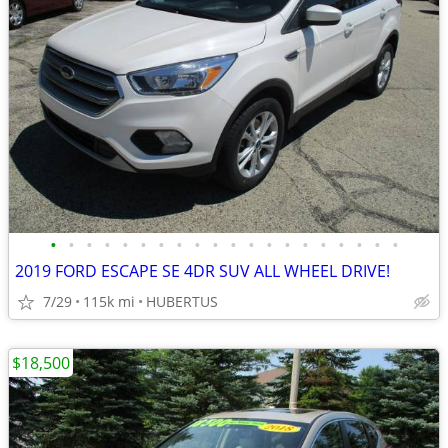
•
•
•
•
•
•
•
•
•
•
•
•
•
•
•
•
•
•
•
•
2019 FORD ESCAPE SE 4DR SUV ALL WHEEL DRIVE!
7/29
115k mi
HUBERTUS
$18,500