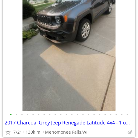
•
•
•
•
•
•
•
•
•
•
•
•
•
•
•
•
•
•
•
•
•
•
2017 Charcoal Grey Jeep Renegade Latitude 4x4 - 1 owner
7/21
130k mi
Menomonee Falls,WI