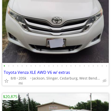
•
•
•
•
•
•
•
•
•
•
•
•
•
•
•
•
•
•
•
•
•
•
•
•
Toyota Venza XLE AWD V6 w/ extras
8/8
205k
Jackson, Slinger, Cedarburg, West Bend, falls, etc
mi
$20,875