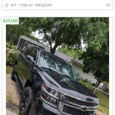
8/7
170k mi
MEQUON
$29,000