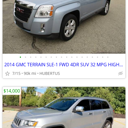
•
•
•
•
•
•
•
•
•
•
•
•
•
•
•
•
•
•
2014 GMC TERRAIN SLE-1 FWD 4DR SUV 32 MPG HIGHWAY!
7/15
90k mi
HUBERTUS
$14,000