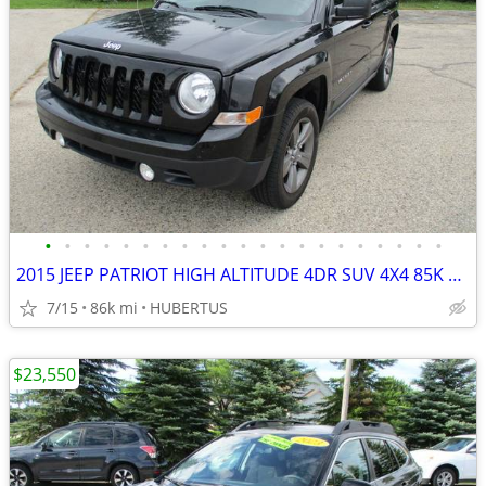
•
•
•
•
•
•
•
•
•
•
•
•
•
•
•
•
•
•
•
•
•
2015 JEEP PATRIOT HIGH ALTITUDE 4DR SUV 4X4 85K LOW MILEAGE!
7/15
86k mi
HUBERTUS
$23,550