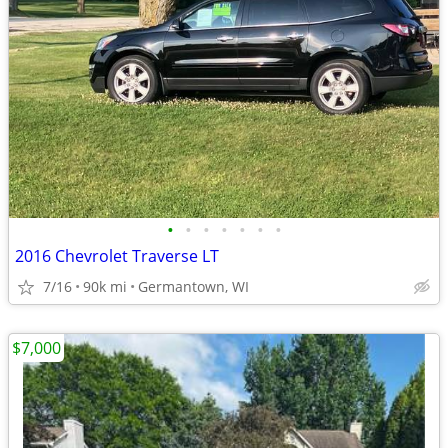
•
•
•
•
•
•
•
2016 Chevrolet Traverse LT
7/16
90k mi
Germantown, WI
$7,000