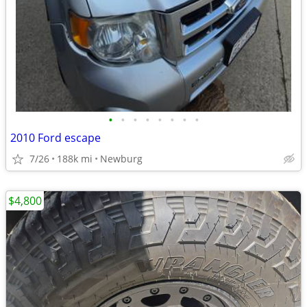
•
•
•
•
•
•
•
•
2010 Ford escape
7/26
188k mi
Newburg
$4,800