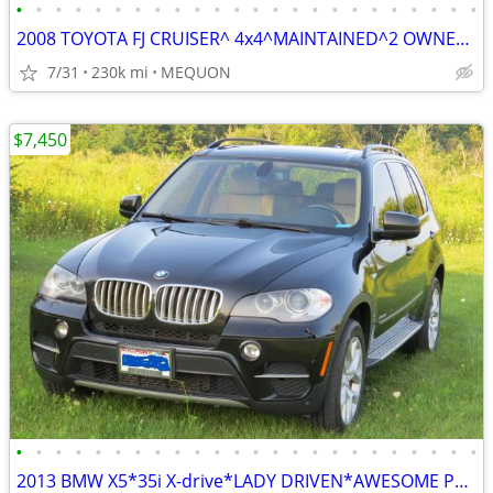
•
•
•
•
•
•
•
•
•
•
•
•
•
•
•
•
•
•
•
•
•
•
•
•
2008 TOYOTA FJ CRUISER^ 4x4^MAINTAINED^2 OWNERS^6 SPEED MANUAL TRANS
7/31
230k mi
MEQUON
$7,450
•
•
•
•
•
•
•
•
•
•
•
•
•
•
•
•
•
•
•
•
•
•
•
•
2013 BMW X5*35i X-drive*LADY DRIVEN*AWESOME PERFORMANCE*SMOKE/PET FRE