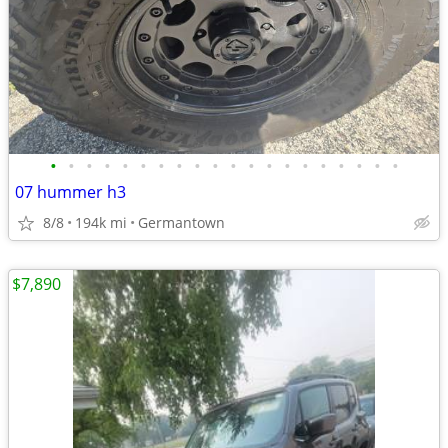
•
•
•
•
•
•
•
•
•
•
•
•
•
•
•
•
•
•
•
•
07 hummer h3
8/8
194k mi
Germantown
$7,890