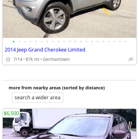
•
•
•
•
•
•
•
•
•
•
•
•
•
•
•
•
•
•
•
•
•
2014 Jeep Grand Cherokee Limited
7/14
87k mi
Germantown
more from nearby areas (sorted by distance)
search a wider area
$6,500