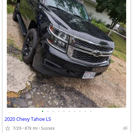
•
•
•
•
•
•
•
•
•
•
2020 Chevy Tahoe LS
7/29
87k mi
Sussex