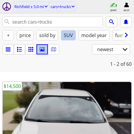
Richfield ± 5.0 mi
cars+trucks
post
acct
+
price
sold by
SUV
model year
fuel
newest
1 - 2
of 60
$14,500