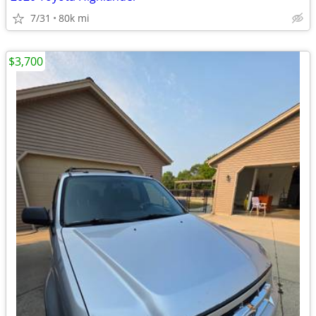
7/31
80k mi
$3,700