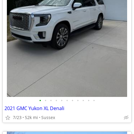
•
•
•
•
•
•
•
•
•
•
•
2021 GMC Yukon XL Denali
7/23
52k mi
Sussex