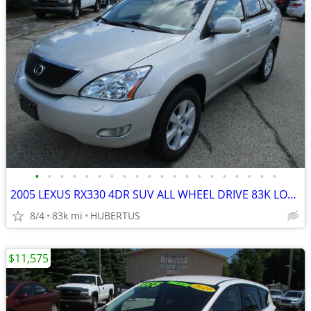
•
•
•
•
•
•
•
•
•
•
•
•
•
•
•
•
•
•
•
•
2005 LEXUS RX330 4DR SUV ALL WHEEL DRIVE 83K LOW MILEAGE!
8/4
83k mi
HUBERTUS
$11,575