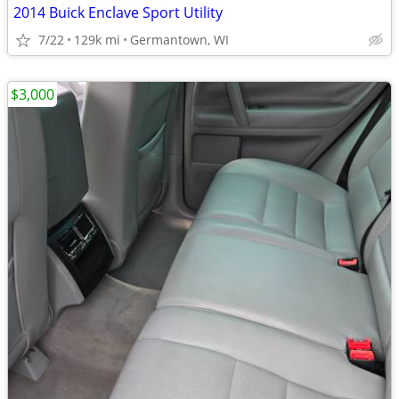
2014 Buick Enclave Sport Utility
7/22
129k mi
Germantown, WI
$3,000