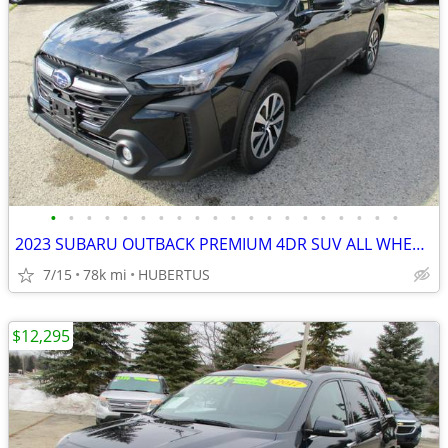
•
•
•
•
•
•
•
•
•
•
•
•
•
•
•
•
•
•
•
•
2023 SUBARU OUTBACK PREMIUM 4DR SUV ALL WHEEL DRIVE
7/15
78k mi
HUBERTUS
$12,295