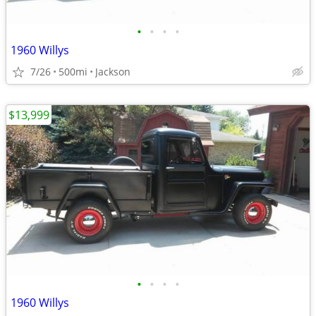
•
•
•
•
1960 Willys
7/26
500mi
Jackson
$13,999
•
•
•
•
1960 Willys