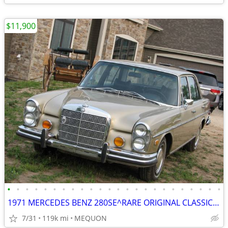
$11,900
•
•
•
•
•
•
•
•
•
•
•
•
•
•
•
•
•
•
•
•
•
•
•
•
1971 MERCEDES BENZ 280SE^RARE ORIGINAL CLASSIC^RECORDS^2 OWNERS^DRIVE
7/31
119k mi
MEQUON