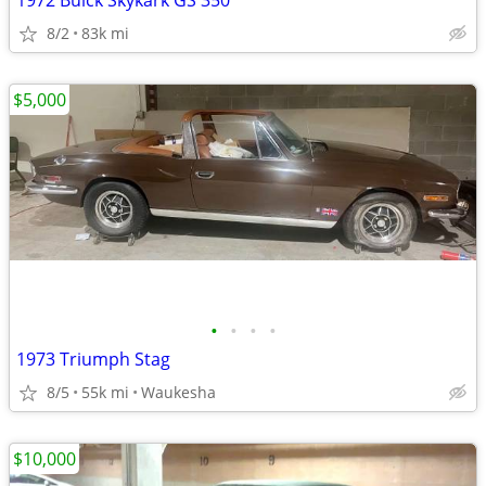
1972 Buick Skykark GS 350
8/2
83k mi
$5,000
•
•
•
•
1973 Triumph Stag
8/5
55k mi
Waukesha
$10,000