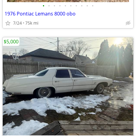
•
•
•
•
•
•
•
•
•
•
1976 Pontiac Lemans 8000 obo
7/24
75k mi
$5,000