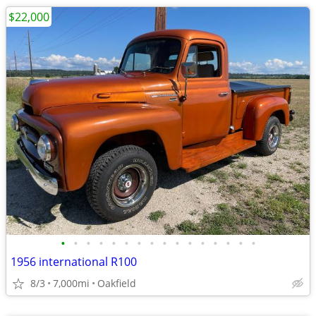
$22,000
•
•
•
•
•
•
•
•
•
•
•
•
•
•
•
•
1956 international R100
8/3
7,000mi
Oakfield