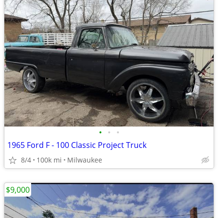
•
•
•
1965 Ford F - 100 Classic Project Truck
8/4
100k mi
Milwaukee
$9,000