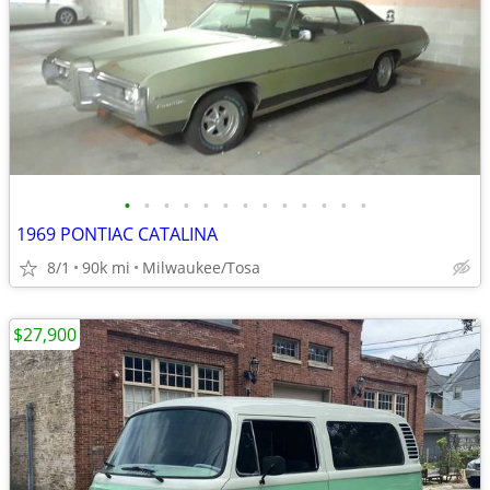
•
•
•
•
•
•
•
•
•
•
•
•
•
1969 PONTIAC CATALINA
8/1
90k mi
Milwaukee/Tosa
$27,900