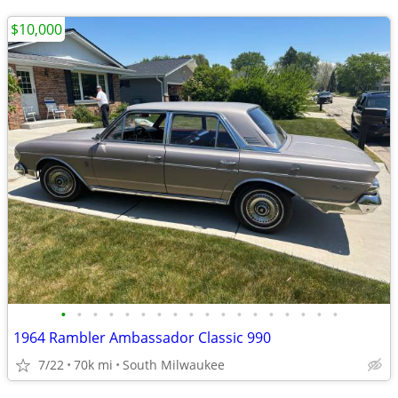
$10,000
•
•
•
•
•
•
•
•
•
•
•
•
•
•
•
•
•
•
1964 Rambler Ambassador Classic 990
7/22
70k mi
South Milwaukee