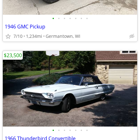
•
•
•
•
•
•
•
1946 GMC Pickup
7/10
1,234mi
Germantown, WI
$23,500
•
•
•
•
•
•
•
1966 Thunderbird Convertible