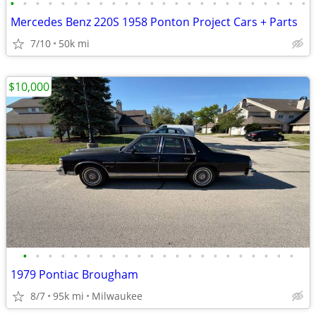
•
•
•
•
•
•
•
•
•
•
•
•
•
•
•
•
•
•
•
•
•
•
•
•
Mercedes Benz 220S 1958 Ponton Project Cars + Parts
7/10
50k mi
$10,000
•
•
•
•
•
•
•
•
•
•
•
•
•
•
•
•
•
•
•
•
•
•
1979 Pontiac Brougham
8/7
95k mi
Milwaukee