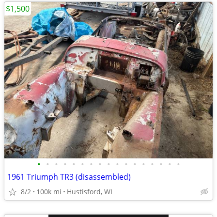
$1,500
•
•
•
•
•
•
•
•
•
•
•
•
•
•
•
•
•
1961 Triumph TR3 (disassembled)
8/2
100k mi
Hustisford, WI