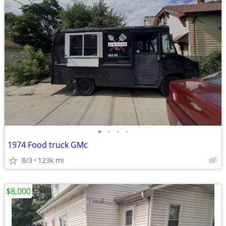
•
•
•
•
1974 Food truck GMc
8/3
123k mi
$8,000