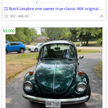
•
•
•
•
•
•
•
•
•
72 Buick Lesabre one owner true classic 46K original miles come see it
8/2
46k mi
$9,000