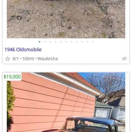
•
•
•
•
•
•
•
•
•
•
•
1946 Oldsmobile
8/1
100mi
Waukesha
$19,000