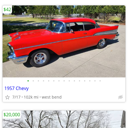
$42
•
•
•
•
•
•
•
•
•
•
•
•
•
•
•
1957 Chevy
7/17
102k mi
west bend
$20,000