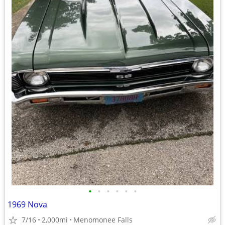
•
•
•
•
•
•
1969 Nova
7/16
2,000mi
Menomonee Falls