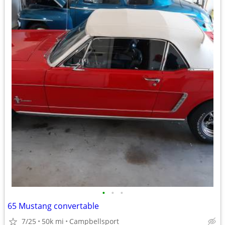
•
•
•
65 Mustang convertable
7/25
50k mi
Campbellsport