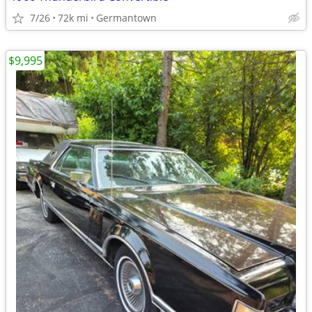
7/26
72k mi
Germantown
$9,995