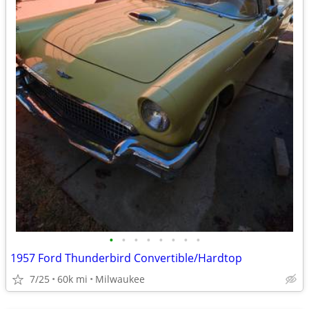
•
•
•
•
•
•
•
•
1957 Ford Thunderbird Convertible/Hardtop
7/25
60k mi
Milwaukee