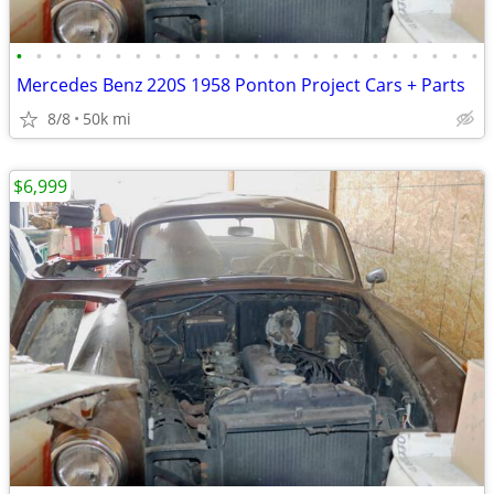
•
•
•
•
•
•
•
•
•
•
•
•
•
•
•
•
•
•
•
•
•
•
•
•
Mercedes Benz 220S 1958 Ponton Project Cars + Parts
8/8
50k mi
$6,999