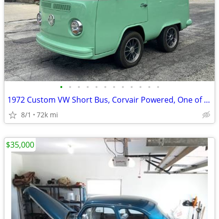
•
•
•
•
•
•
•
•
•
•
•
•
1972 Custom VW Short Bus, Corvair Powered, One of a Kind
8/1
72k mi
$35,000