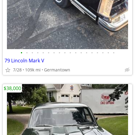
•
•
•
•
•
•
•
•
•
•
•
•
•
•
•
•
•
•
79 Lincoln Mark V
7/28
109k mi
Germantown
$38,000