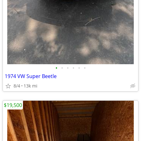
•
•
•
•
•
•
1974 VW Super Beetle
8/4
13k mi
$19,500