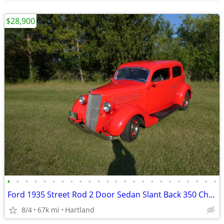
$28,900
•
•
•
•
•
•
•
•
•
•
•
•
•
•
•
•
•
•
•
•
•
•
•
•
Ford 1935 Street Rod 2 Door Sedan Slant Back 350 Chevy Auto
8/4
67k mi
Hartland