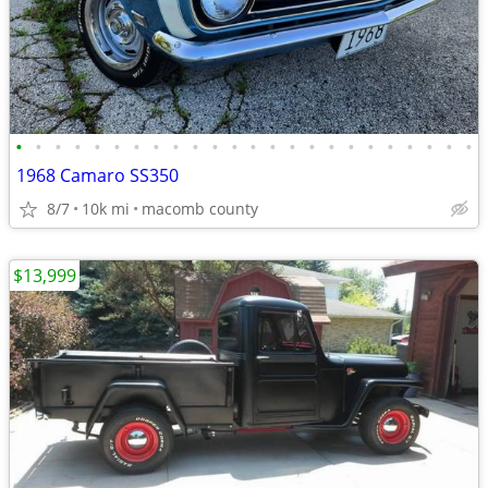
•
•
•
•
•
•
•
•
•
•
•
•
•
•
•
•
•
•
•
•
•
•
•
•
1968 Camaro SS350
8/7
10k mi
macomb county
$13,999