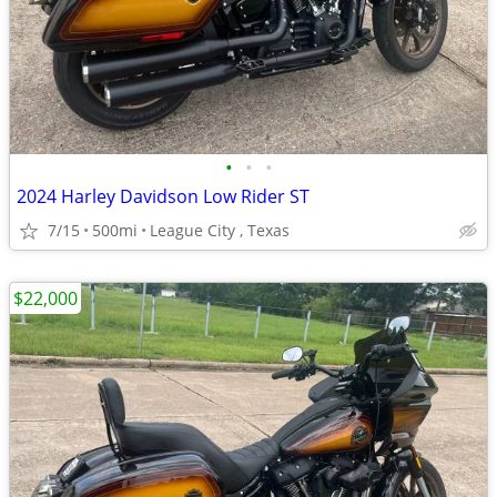
•
•
•
2024 Harley Davidson Low Rider ST
7/15
500mi
League City , Texas
$22,000