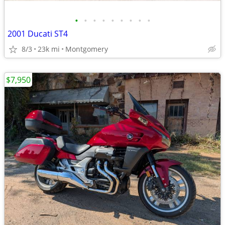
•
•
•
•
•
•
•
•
•
2001 Ducati ST4
8/3
23k mi
Montgomery
$7,950