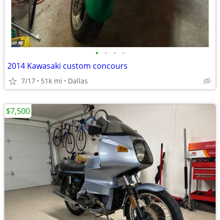
•
•
•
•
2014 Kawasaki custom concours
7/17
51k mi
Dallas
$7,500