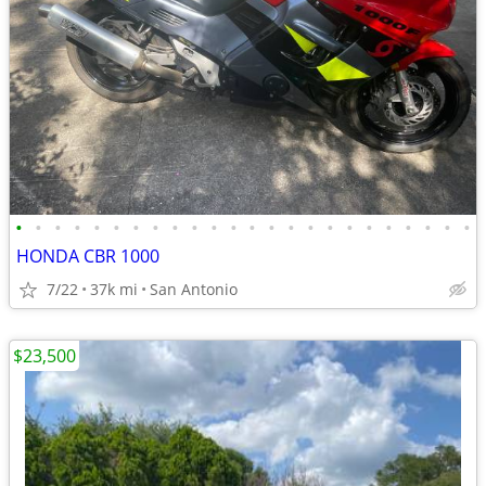
•
•
•
•
•
•
•
•
•
•
•
•
•
•
•
•
•
•
•
•
•
•
•
•
HONDA CBR 1000
7/22
37k mi
San Antonio
$23,500