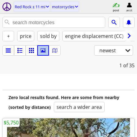
Red Rock ± 11 mi
motorcycles
post
acct
+
price
sold by
engine displacement (CC)
st
newest
1
of 35
Zero local results found. Here are some from nearby
search a wider area
(sorted by distance)
$5,750