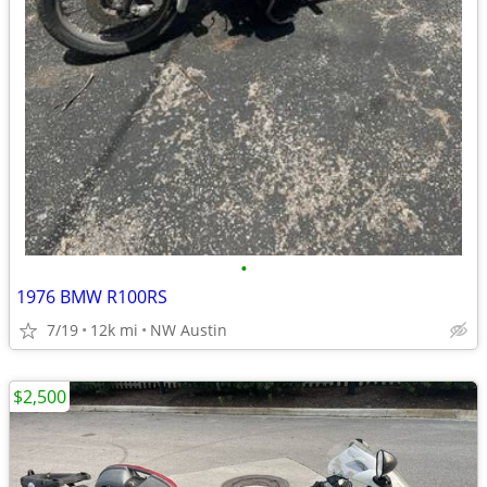
•
1976 BMW R100RS
7/19
12k mi
NW Austin
$2,500