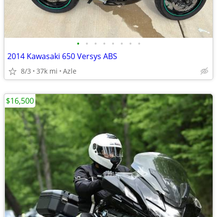
•
•
•
•
•
•
•
•
2014 Kawasaki 650 Versys ABS
8/3
37k mi
Azle
$16,500