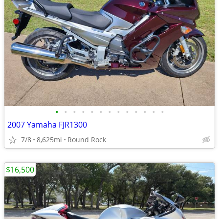
•
•
•
•
•
•
•
•
•
•
•
•
•
2007 Yamaha FJR1300
7/8
8,625mi
Round Rock
$16,500