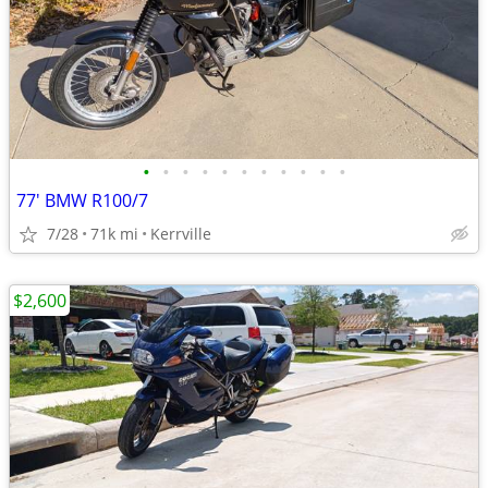
•
•
•
•
•
•
•
•
•
•
•
77' BMW R100/7
7/28
71k mi
Kerrville
$2,600