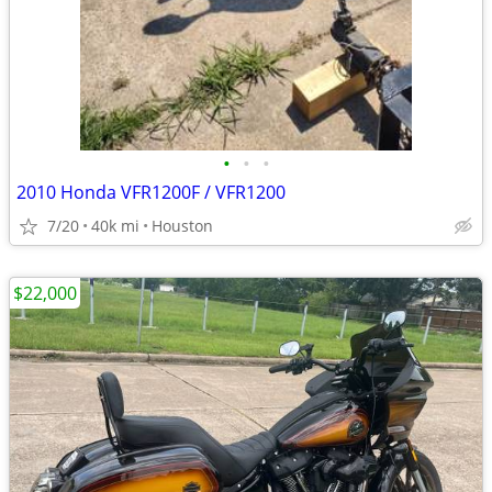
•
•
•
2010 Honda VFR1200F / VFR1200
7/20
40k mi
Houston
$22,000