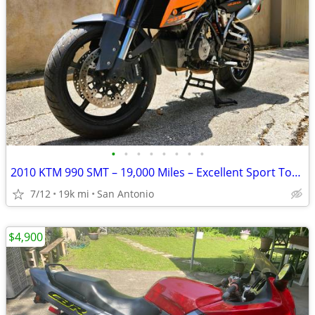
•
•
•
•
•
•
•
•
2010 KTM 990 SMT – 19,000 Miles – Excellent Sport Touring Bike
7/12
19k mi
San Antonio
$4,900