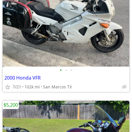
•
•
•
2000 Honda VFR
7/21
102k mi
San Marcos TX
$5,200