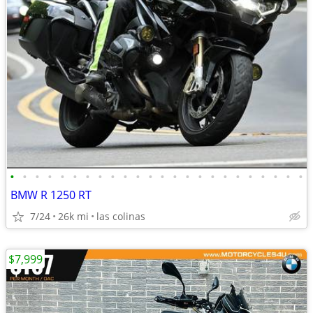
•
•
•
•
•
•
•
•
•
•
•
•
•
•
•
•
•
•
•
•
•
•
•
•
BMW R 1250 RT
7/24
26k mi
las colinas
$7,999