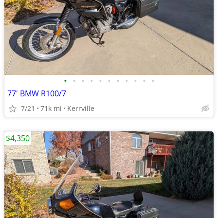
•
•
•
•
•
•
•
•
•
•
•
77' BMW R100/7
7/21
71k mi
Kerrville
$4,350