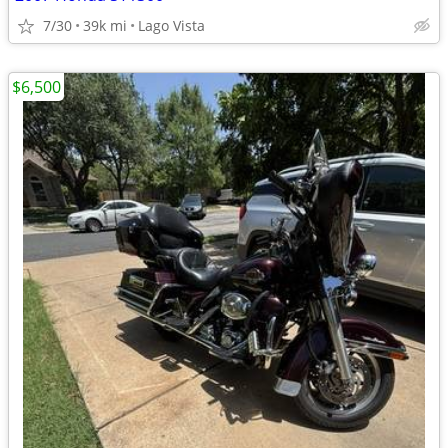
7/30
39k mi
Lago Vista
$6,500