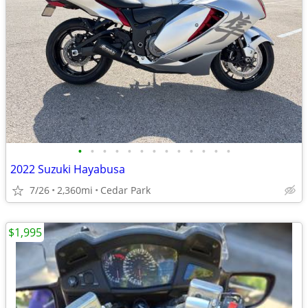
•
•
•
•
•
•
•
•
•
•
•
•
•
2022 Suzuki Hayabusa
7/26
2,360mi
Cedar Park
$1,995