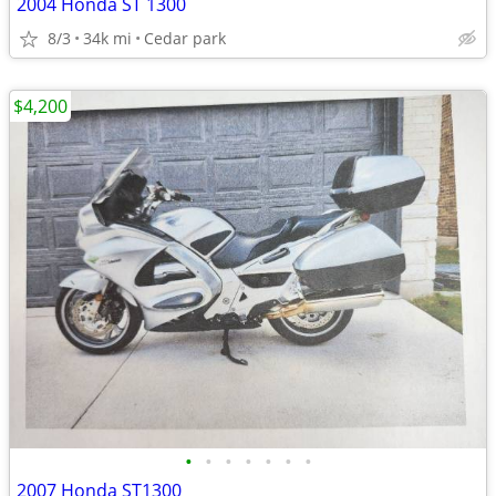
2004 Honda ST 1300
8/3
34k mi
Cedar park
$4,200
•
•
•
•
•
•
•
2007 Honda ST1300