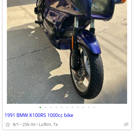
•
•
•
•
•
•
•
•
•
•
•
1991 BMW K100RS 1000cc bike
8/1
25k mi
Lufkin, Tx