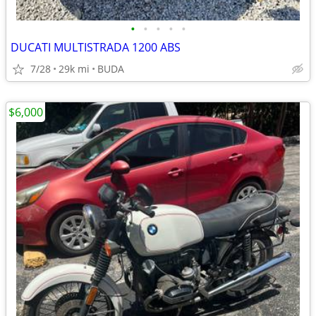
•
•
•
•
•
DUCATI MULTISTRADA 1200 ABS
7/28
29k mi
BUDA
$6,000