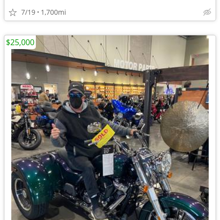
7/19
1,700mi
$25,000