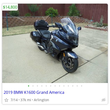
$14,800
•
•
•
•
•
•
•
•
•
•
•
•
•
2019 BMW K1600 Grand America
7/14
37k mi
Arlington