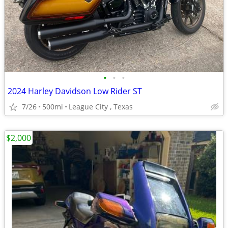
•
•
•
2024 Harley Davidson Low Rider ST
7/26
500mi
League City , Texas
$2,000