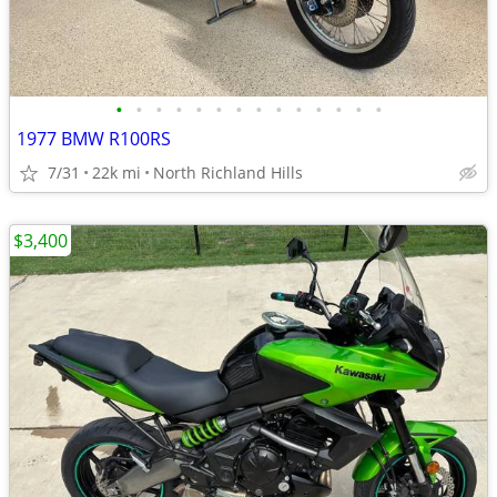
•
•
•
•
•
•
•
•
•
•
•
•
•
•
1977 BMW R100RS
7/31
22k mi
North Richland Hills
$3,400