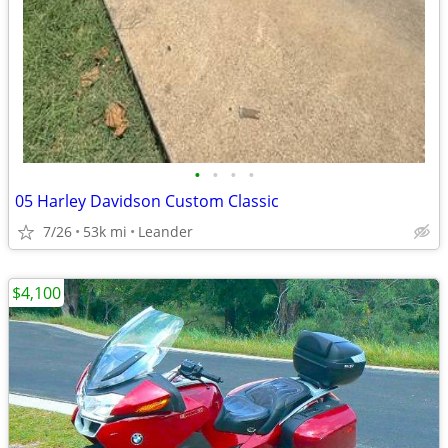
•
•
•
•
05 Harley Davidson Custom Classic
7/26
53k mi
Leander
$4,100