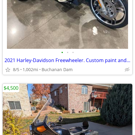
•
•
•
2021 Harley-Davidson Freewheeler. Custom paint and custom accessories.
8/5
1,002mi
Buchanan Dam
$4,500