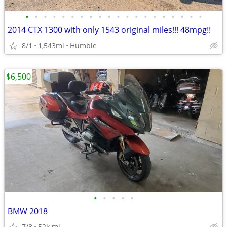
•
•
•
•
•
•
•
•
•
•
•
•
•
•
•
•
•
•
•
•
2014 CTX 1300 with only 1543 original miles!!! 48mpg!!
8/1
1,543mi
Humble
$6,500
•
•
•
•
•
BMW 2018
7/8
52k mi