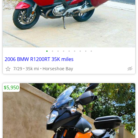
•
•
•
•
•
•
•
•
•
2006 BMW R1200RT 35K miles
7/29
35k mi
Horseshoe Bay
$5,950