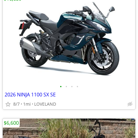
•
•
•
•
2026 NINJA 1100 SX SE
8/7
1mi
LOVELAND
$6,600