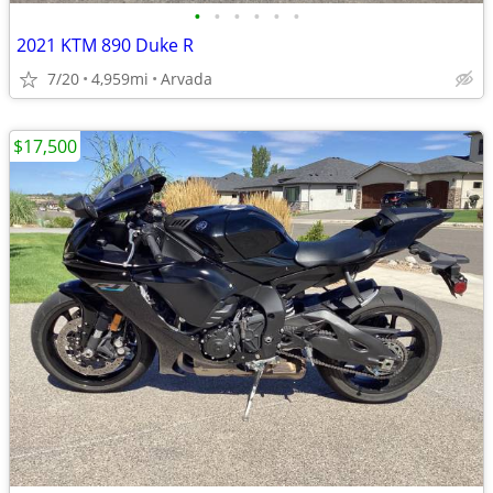
•
•
•
•
•
•
2021 KTM 890 Duke R
7/20
4,959mi
Arvada
$17,500