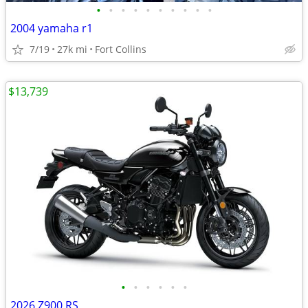
•
•
•
•
•
•
•
•
•
•
2004 yamaha r1
7/19
27k mi
Fort Collins
$13,739
•
•
•
•
•
•
2026 Z900 RS