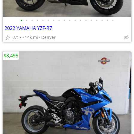
•
•
•
•
•
•
•
•
•
•
•
•
•
•
•
•
•
•
2022 YAMAHA YZF-R7
7/17
14k mi
Denver
$8,495