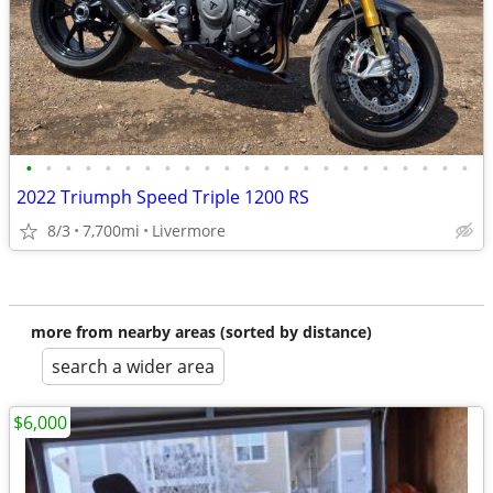
•
•
•
•
•
•
•
•
•
•
•
•
•
•
•
•
•
•
•
•
•
•
•
2022 Triumph Speed Triple 1200 RS
8/3
7,700mi
Livermore
more from nearby areas (sorted by distance)
search a wider area
$6,000