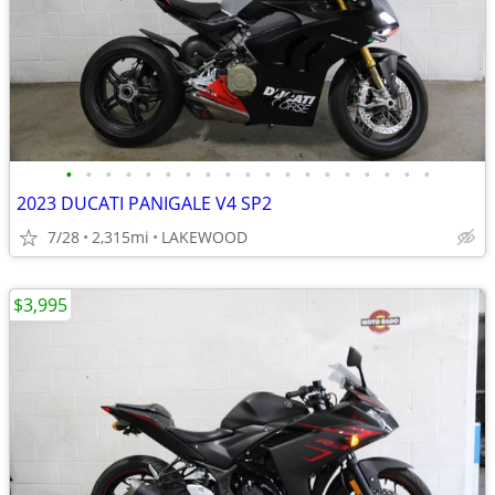
•
•
•
•
•
•
•
•
•
•
•
•
•
•
•
•
•
•
•
2023 DUCATI PANIGALE V4 SP2
7/28
2,315mi
LAKEWOOD
$3,995