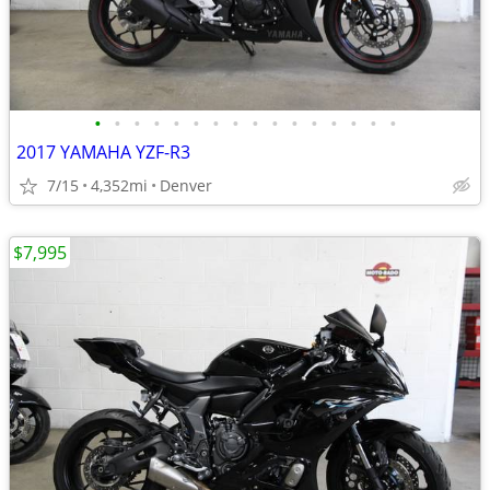
•
•
•
•
•
•
•
•
•
•
•
•
•
•
•
•
2017 YAMAHA YZF-R3
7/15
4,352mi
Denver
$7,995