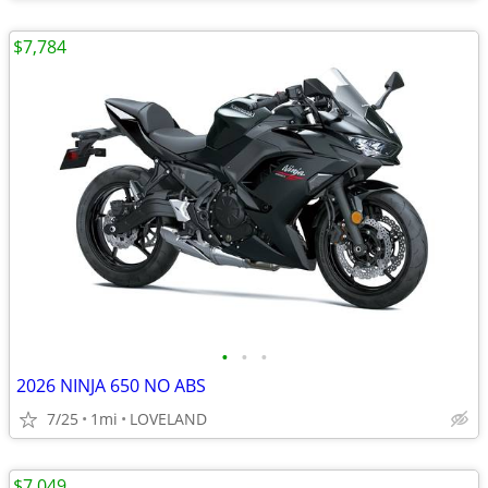
$7,784
•
•
•
2026 NINJA 650 NO ABS
7/25
1mi
LOVELAND
$7,049