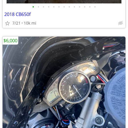
•
•
•
•
•
•
•
•
•
•
•
•
•
2018 CB650f
7/21
10k mi
$6,000