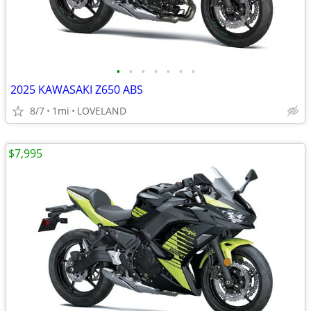
•
•
•
•
•
•
•
2025 KAWASAKI Z650 ABS
8/7
1mi
LOVELAND
$7,995