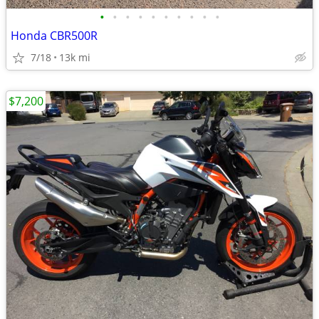
•
•
•
•
•
•
•
•
•
•
Honda CBR500R
7/18
13k mi
$7,200