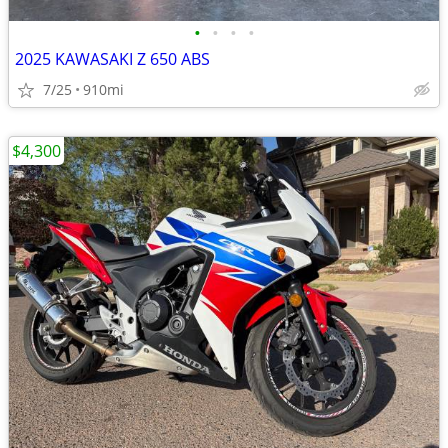
•
•
•
•
2025 KAWASAKI Z 650 ABS
7/25
910mi
$4,300