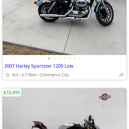
•
•
•
•
•
•
•
2007 Harley Sportster 1200 Low
8/5
6,778mi
Commerce City
$33,495