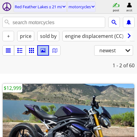
Red Feather Lakes ± 21 mi
motorcycles
post
acct
+
price
sold by
engine displacement (CC)
st
newest
1 - 2
of 60
$12,999