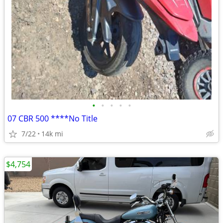
•
•
•
•
•
07 CBR 500 ****No Title
7/22
14k mi
$4,754