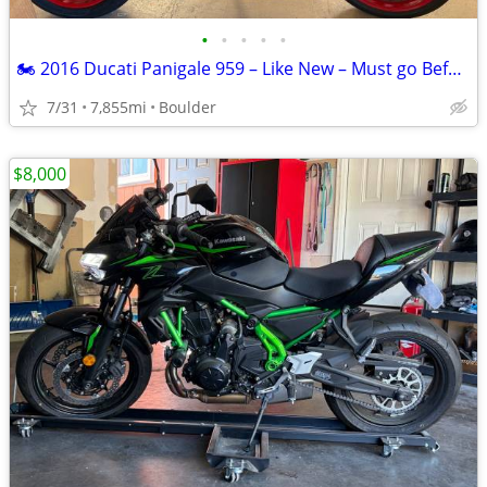
•
•
•
•
•
🏍️ 2016 Ducati Panigale 959 – Like New – Must go Before Summer Ends
7/31
7,855mi
Boulder
$8,000