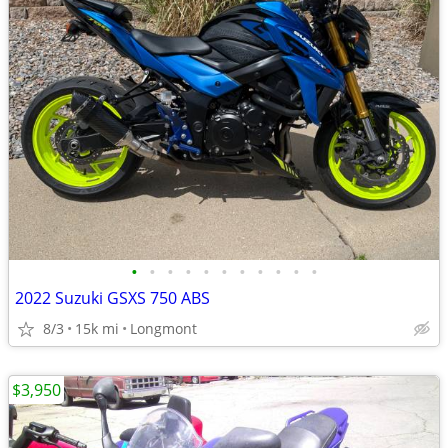
•
•
•
•
•
•
•
•
•
•
•
2022 Suzuki GSXS 750 ABS
8/3
15k mi
Longmont
$3,950