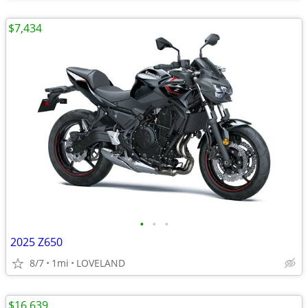
$7,434
•
•
•
2025 Z650
8/7
1mi
LOVELAND
$16,639