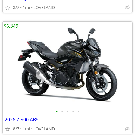
8/7
1mi
LOVELAND
$6,349
•
•
•
•
•
2026 Z 500 ABS
8/7
1mi
LOVELAND