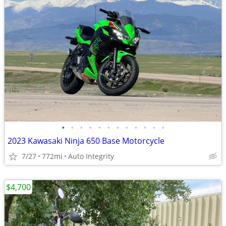
•
•
•
•
•
•
•
•
•
•
•
•
2023 Kawasaki Ninja 650 Base Motorcycle
7/27
772mi
Auto Integrity
$4,700