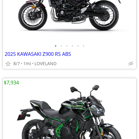
•
•
•
•
•
•
2025 KAWASAKI Z900 RS ABS
8/7
1mi
LOVELAND
$7,934