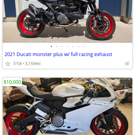
•
•
•
•
•
•
•
2021 Ducati monster plus w/ full racing exhaust
7/18
3,159mi
$10,000