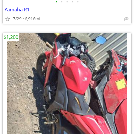
•
•
•
•
•
Yamaha R1
7/29
6,916mi
$1,200