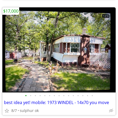
$17,000
•
•
•
•
•
•
•
•
•
•
•
•
•
•
•
best idea yet! mobile: 1973 WINDEL - 14x70 you move
8/7
sulphur ok