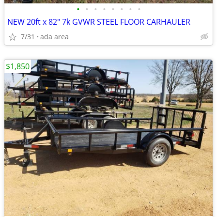
•
•
•
•
•
•
•
•
NEW 20ft x 82" 7k GVWR STEEL FLOOR CARHAULER
7/31
ada area
$1,850