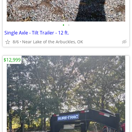
•
•
Single Axle - Tilt Trailer - 12 ft.
8/6
Near Lake of the Arbuckles, OK
$12,999