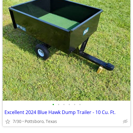
•
•
•
•
•
•
Excellent 2024 Blue Hawk Dump Trailer - 10 Cu. Ft.
7/30
Pottsboro, Texas