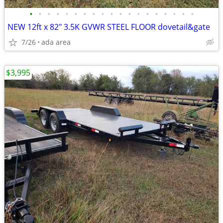
•
•
•
•
•
•
•
•
•
•
•
•
•
•
•
•
•
•
•
NEW 12ft x 82" 3.5K GVWR STEEL FLOOR dovetail&gate
7/26
ada area
$3,995