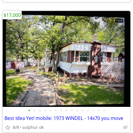
$17,000
•
•
•
•
•
•
•
•
•
•
•
•
•
•
•
Best Idea Yet! mobile: 1973 WINDEL - 14x70 you move
8/8
sulphur ok