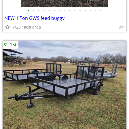
•
•
•
•
•
•
•
•
•
•
•
•
•
•
•
NEW 1 Ton GWS feed buggy
7/25
ada area
$2,150