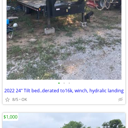
•
•
•
2022 24" Tilt bed..derated to16k, winch, hydralic landing
8/5
OK
$1,000