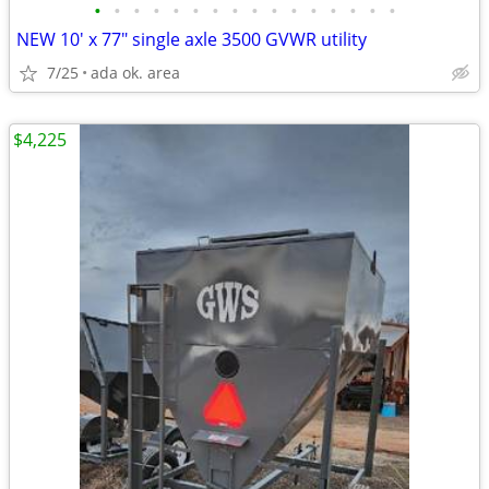
•
•
•
•
•
•
•
•
•
•
•
•
•
•
•
•
NEW 10' x 77" single axle 3500 GVWR utility
7/25
ada ok. area
$4,225