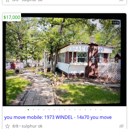
$17,000
•
•
•
•
•
•
•
•
•
•
•
•
•
•
•
you move mobile: 1973 WINDEL - 14x70 you move
8/8
sulphur ok