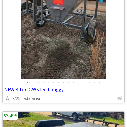
•
•
•
•
•
•
•
•
•
•
•
•
•
•
•
NEW 3 Ton GWS feed buggy
7/25
ada area
$3,495