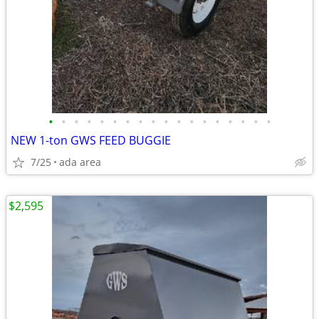
•
•
•
•
•
•
•
•
•
•
•
•
•
•
•
•
•
•
NEW 1-ton GWS FEED BUGGIE
7/25
ada area
$2,595