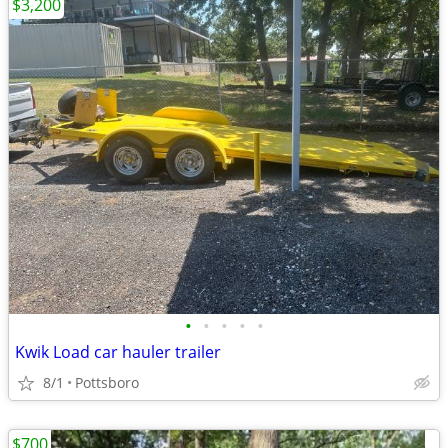
$3,200
•
•
•
•
•
Kwik Load car hauler trailer
8/1
Pottsboro
$700