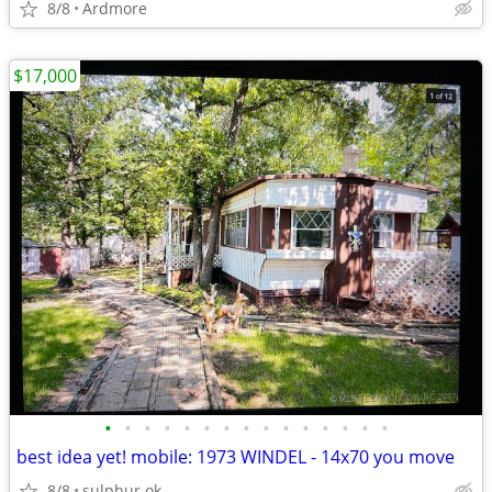
8/8
Ardmore
$17,000
•
•
•
•
•
•
•
•
•
•
•
•
•
•
•
best idea yet! mobile: 1973 WINDEL - 14x70 you move
8/8
sulphur ok