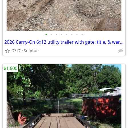
•
•
•
•
•
•
•
•
2026 Carry-On 6x12 utility trailer with gate, title, & warranty Brand New
7/17
Sulphur
$1,600