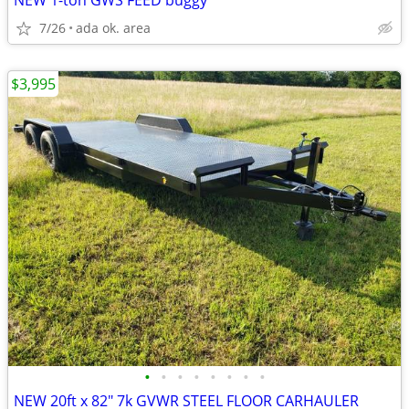
NEW 1-ton GWS FEED buggy
7/26
ada ok. area
$3,995
•
•
•
•
•
•
•
•
NEW 20ft x 82" 7k GVWR STEEL FLOOR CARHAULER