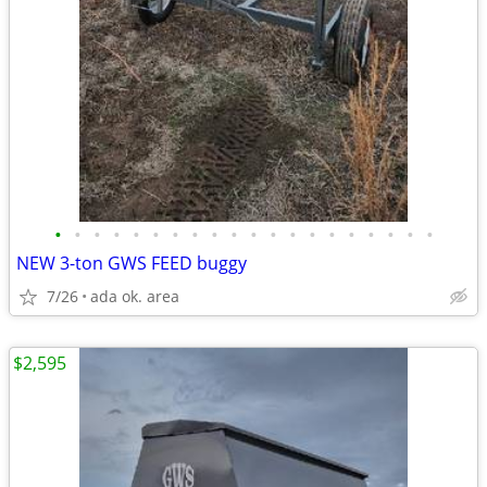
•
•
•
•
•
•
•
•
•
•
•
•
•
•
•
•
•
•
•
•
NEW 3-ton GWS FEED buggy
7/26
ada ok. area
$2,595