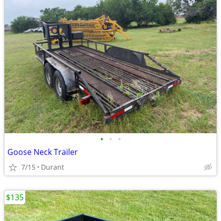
•
•
•
Goose Neck Trailer
7/15
Durant
$135