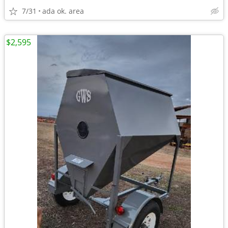
7/31
ada ok. area
$2,595