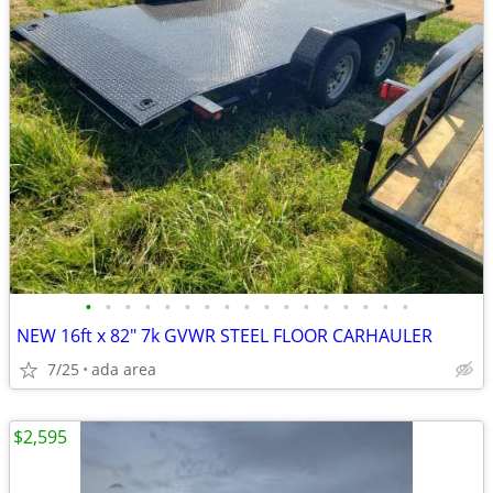
•
•
•
•
•
•
•
•
•
•
•
•
•
•
•
•
•
NEW 16ft x 82" 7k GVWR STEEL FLOOR CARHAULER
7/25
ada area
$2,595