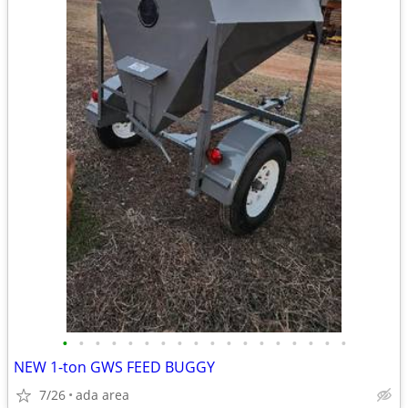
•
•
•
•
•
•
•
•
•
•
•
•
•
•
•
•
•
•
NEW 1-ton GWS FEED BUGGY
7/26
ada area