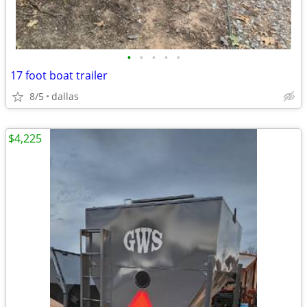
•
•
•
•
•
17 foot boat trailer
8/5
dallas
$4,225