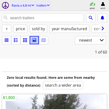
Ravia ± 6.8 mi
trailers
post
acct
+
price
sold by
year manufactured
conditi
newest
1
of 60
Zero local results found. Here are some from nearby
search a wider area
(sorted by distance)
$1,800