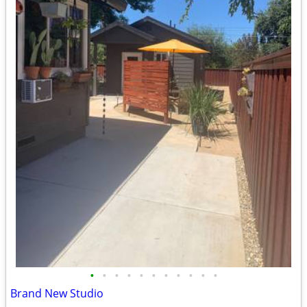
•
•
•
•
•
•
•
•
•
•
•
Brand New Studio