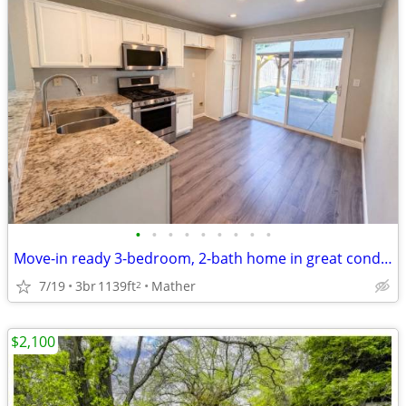
•
•
•
•
•
•
•
•
•
Move-in ready 3-bedroom, 2-bath home in great condition.
7/19
3br
1139ft
Mather
2
$2,100