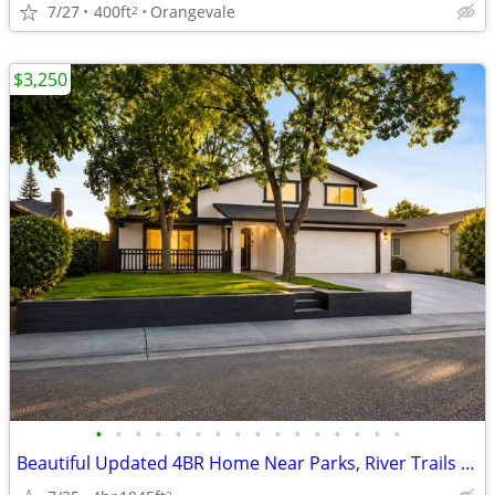
7/27
400ft
Orangevale
2
$3,250
•
•
•
•
•
•
•
•
•
•
•
•
•
•
•
•
Beautiful Updated 4BR Home Near Parks, River Trails & Top Sacramento A
2