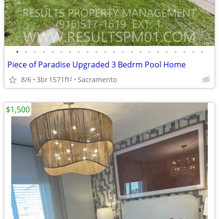
•
•
•
•
•
•
•
•
•
•
•
•
•
•
•
•
•
•
•
•
•
•
Piece of Paradise Upgraded 3 Bedrm Pool Home
8/6
3br
1571ft
Sacramento
2
$1,500