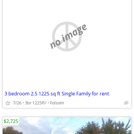
no image
3 bedroom 2.5 1225 sq ft Single Family for rent
7/26
3br
1225ft
Folsom
2
$2,725