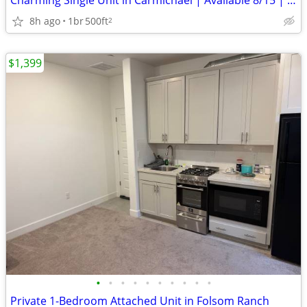
Charming Single Unit in Carmichael | Available 8/15 | $1700/month
8h ago
1br
500ft
2
$1,399
•
•
•
•
•
•
•
•
•
•
Private 1-Bedroom Attached Unit in Folsom Ranch