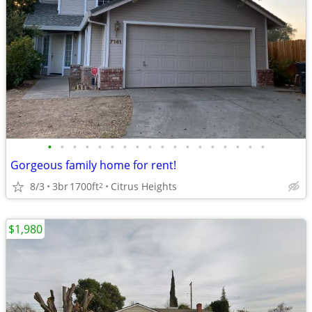
•
•
•
•
•
•
•
•
•
•
•
•
•
•
•
•
•
•
Gorgeous family home for rent!
8/3
3br
1700ft
Citrus Heights
2
$1,980