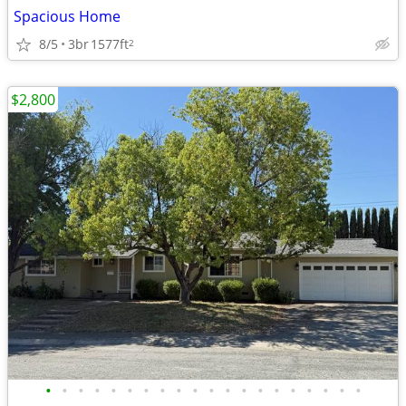
Spacious Home
8/5
3br
1577ft
2
$2,800
•
•
•
•
•
•
•
•
•
•
•
•
•
•
•
•
•
•
•
•