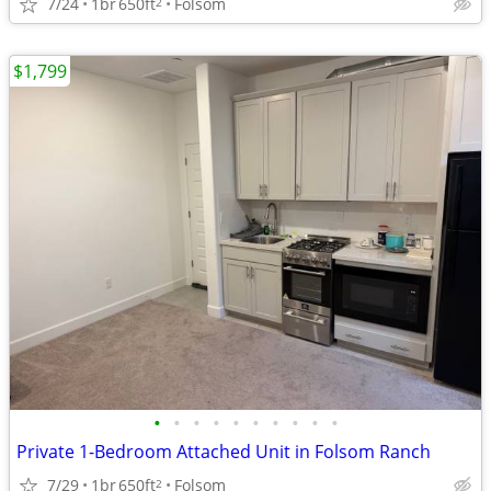
7/24
1br
650ft
Folsom
2
$1,799
•
•
•
•
•
•
•
•
•
•
Private 1-Bedroom Attached Unit in Folsom Ranch
7/29
1br
650ft
Folsom
2