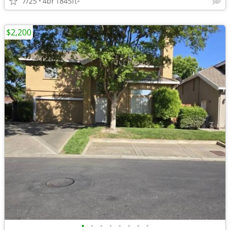
7/25
4br
1845ft
$2,200
•
•
•
•
•
•
•
•