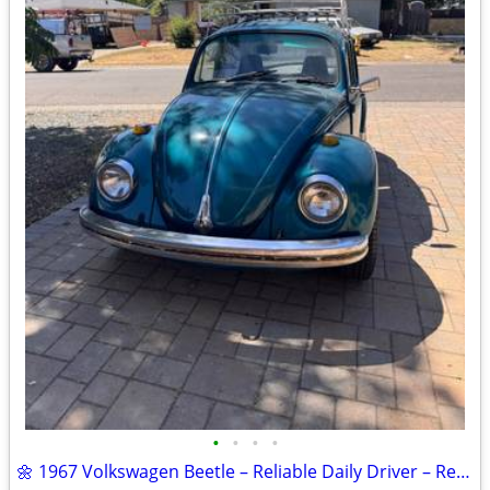
•
•
•
•
🌼 1967 Volkswagen Beetle – Reliable Daily Driver – Ready to Enjoy