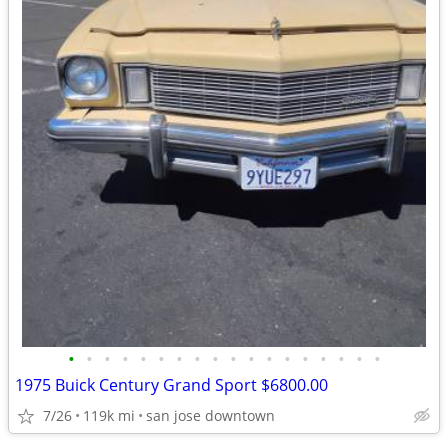
•
•
•
•
•
•
•
•
•
•
•
•
•
•
•
•
•
•
1975 Buick Century Grand Sport $6800.00
7/26
119k mi
san jose downtown