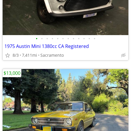
•
•
•
•
•
•
•
•
•
•
•
•
1975 Austin Mini 1380cc CA Registered
8/3
7,411mi
Sacramento
$13,000