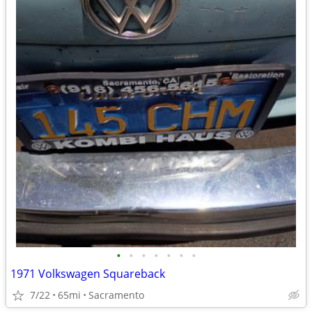
•
•
•
•
•
•
•
1971 Volkswagen Squareback
7/22
65mi
Sacramento