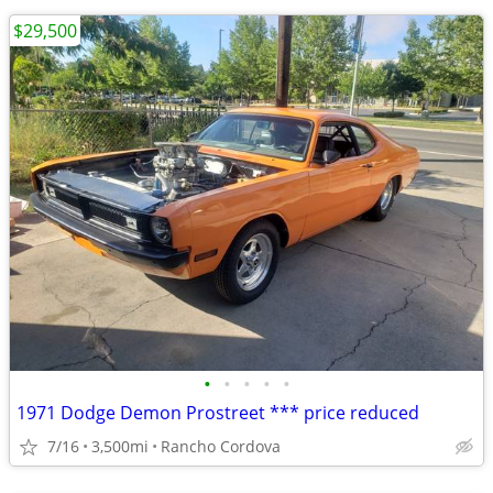
$29,500
•
•
•
•
•
1971 Dodge Demon Prostreet *** price reduced
7/16
3,500mi
Rancho Cordova