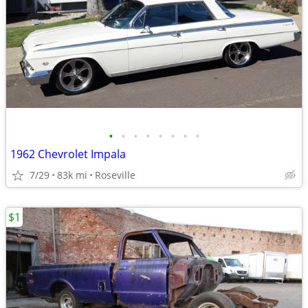
•
•
•
•
•
•
•
•
1962 Chevrolet Impala
7/29
83k mi
Roseville
$1