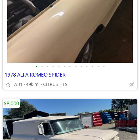
•
•
•
•
•
•
•
•
•
•
•
•
•
1978 ALFA ROMEO SPIDER
7/31
49k mi
CITRUS HTS
$8,000