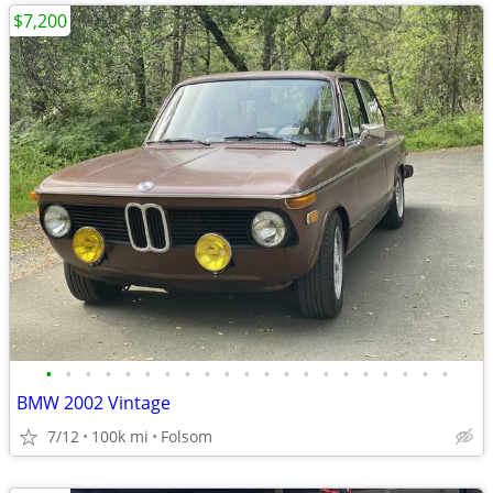
$7,200
•
•
•
•
•
•
•
•
•
•
•
•
•
•
•
•
•
•
•
•
•
BMW 2002 Vintage
7/12
100k mi
Folsom