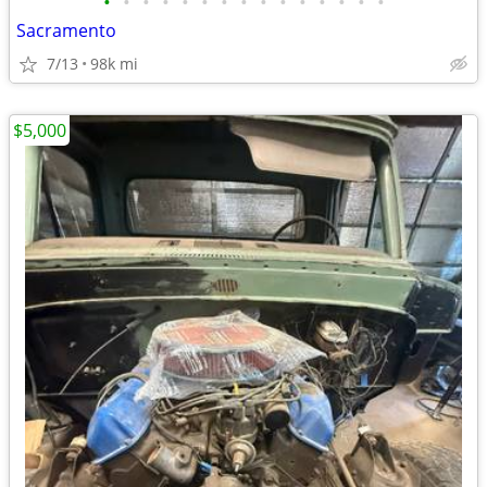
•
•
•
•
•
•
•
•
•
•
•
•
•
•
•
Sacramento
7/13
98k mi
$5,000