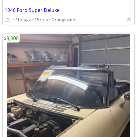
1946 Ford Super Deluxe
<1hr ago
19k mi
Orangevale
$8,900