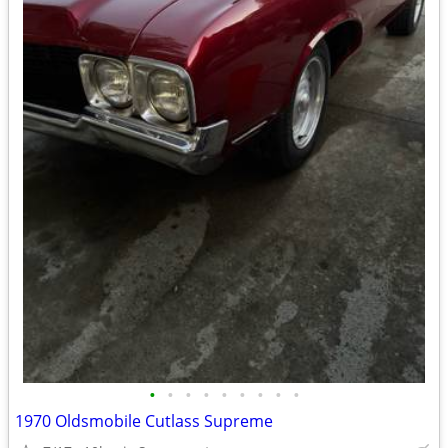
•
•
•
•
•
•
•
•
•
1970 Oldsmobile Cutlass Supreme