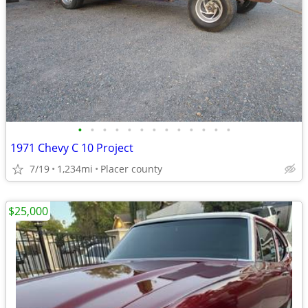
•
•
•
•
•
•
•
•
•
•
•
•
•
1971 Chevy C 10 Project
7/19
1,234mi
Placer county
$25,000