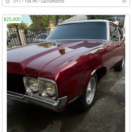
7/17
10k mi
Sacramento
$25,000