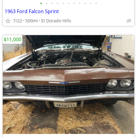
•
•
•
•
•
•
•
•
•
•
•
1963 Ford Falcon Sprint
7/22
500mi
El Dorado Hills
$11,000