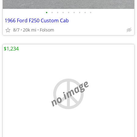
•
•
•
•
•
•
•
•
•
1966 Ford F250 Custom Cab
8/7
20k mi
Folsom
$1,234
no image