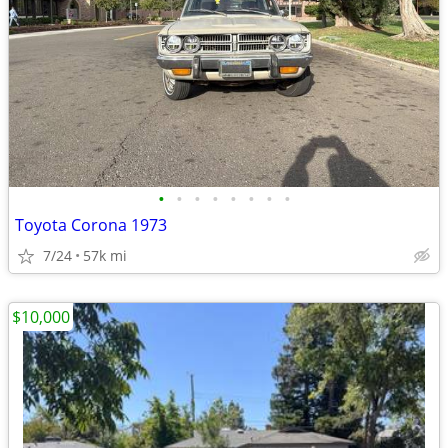
•
•
•
•
•
•
•
•
Toyota Corona 1973
7/24
57k mi
$10,000