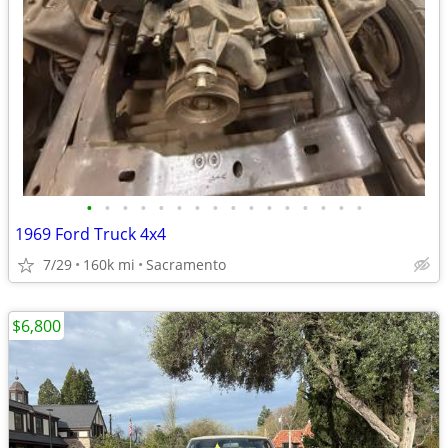
•
•
•
•
•
•
•
•
•
•
•
•
•
•
•
•
1969 Ford Truck 4x4
7/29
160k mi
Sacramento
$6,800