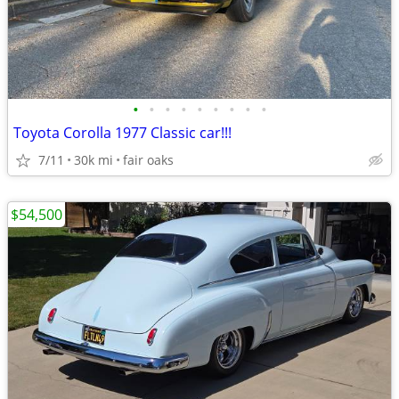
•
•
•
•
•
•
•
•
•
Toyota Corolla 1977 Classic car!!!
7/11
30k mi
fair oaks
$54,500