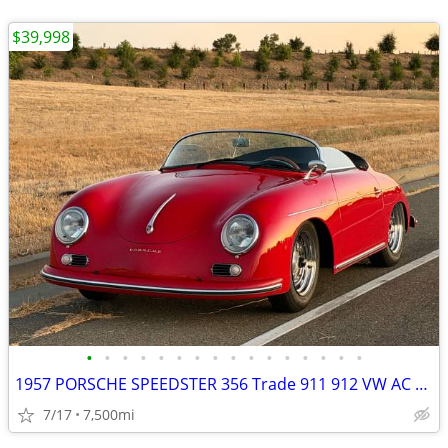
$39,998
•
•
•
•
•
•
•
•
•
•
•
•
•
•
•
•
1957 PORSCHE SPEEDSTER 356 Trade 911 912 VW AC cobra factory five
7/17
7,500mi