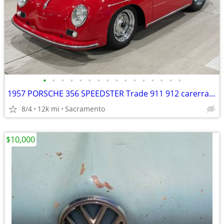
•
•
•
•
•
•
•
•
•
•
•
•
•
•
•
•
1957 PORSCHE 356 SPEEDSTER Trade 911 912 carerra ferrari bmw ac cobra
8/4
12k mi
Sacramento
$10,000