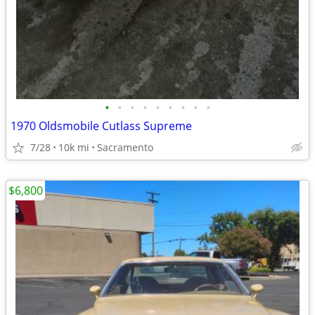
•
•
•
•
•
•
•
•
•
1970 Oldsmobile Cutlass Supreme
7/28
10k mi
Sacramento
$6,800