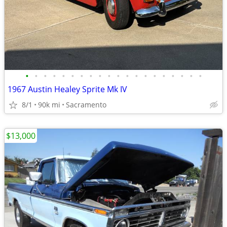
•
•
•
•
•
•
•
•
•
•
•
•
•
•
•
•
•
•
•
•
1967 Austin Healey Sprite Mk IV
8/1
90k mi
Sacramento
$13,000