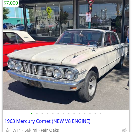
$7,000
•
•
•
•
•
•
•
•
•
•
•
•
•
•
1963 Mercury Comet (NEW V8 ENGINE)
7/11
56k mi
Fair Oaks