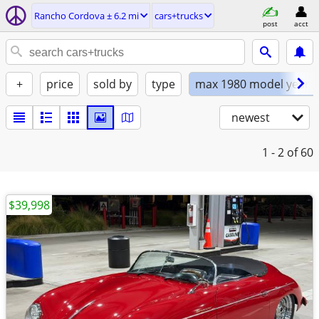
Rancho Cordova ± 6.2 mi
cars+trucks
post
acct
+
price
sold by
type
max 1980 model year
newest
1 - 2
of 60
$39,998