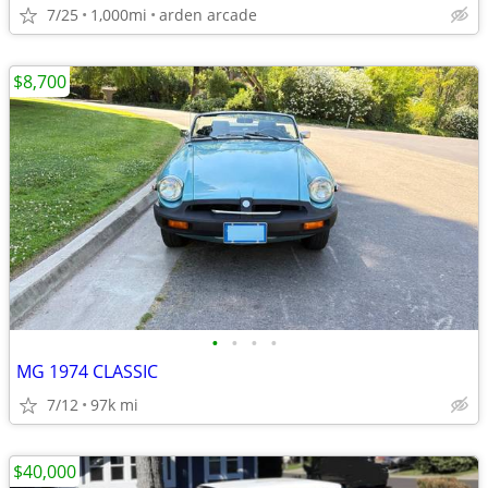
7/25
1,000mi
arden arcade
$8,700
•
•
•
•
MG 1974 CLASSIC
7/12
97k mi
$40,000