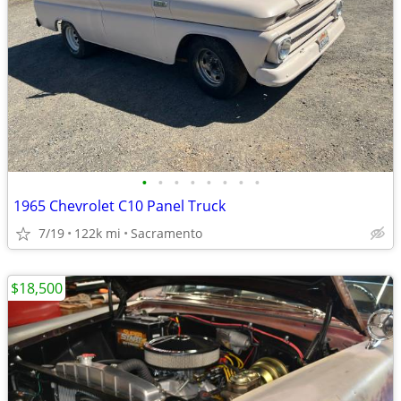
•
•
•
•
•
•
•
•
1965 Chevrolet C10 Panel Truck
7/19
122k mi
Sacramento
$18,500