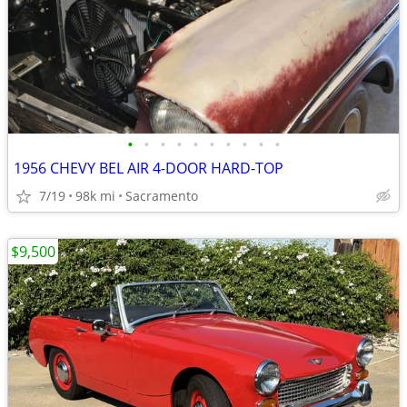
•
•
•
•
•
•
•
•
•
•
1956 CHEVY BEL AIR 4-DOOR HARD-TOP
7/19
98k mi
Sacramento
$9,500