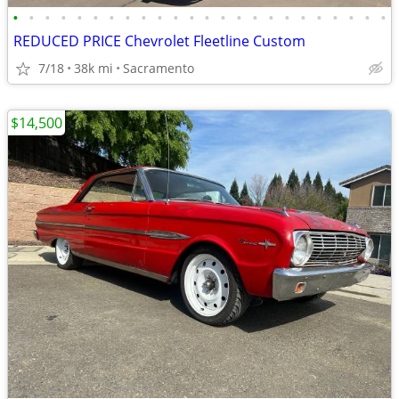
•
•
•
•
•
•
•
•
•
•
•
•
•
•
•
•
•
•
•
•
•
•
•
•
REDUCED PRICE Chevrolet Fleetline Custom
7/18
38k mi
Sacramento
$14,500