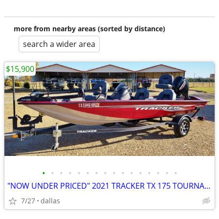
more from nearby areas (sorted by distance)
search a wider area
$15,900
•
•
•
•
•
•
•
•
•
•
•
•
•
•
•
•
"NOW UNDER PRICED" 2021 TRACKER TX 175 TOURNAMENT EDITION
7/27
dallas