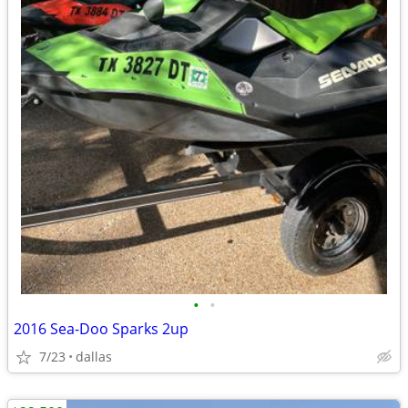
•
•
2016 Sea-Doo Sparks 2up
7/23
dallas