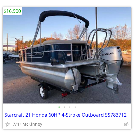
$16,900
•
•
•
•
Starcraft 21 Honda 60HP 4-Stroke Outboard SS783712
7/4
McKinney