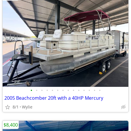
•
•
•
•
•
•
•
•
•
•
•
•
•
•
2005 Beachcomber 20ft with a 40HP Mercury
8/1
Wylie
$8,400