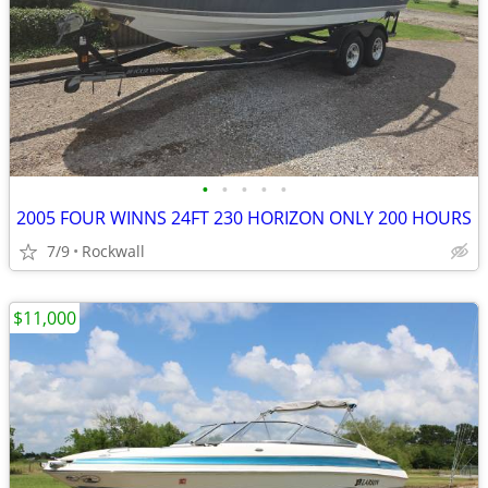
•
•
•
•
•
2005 FOUR WINNS 24FT 230 HORIZON ONLY 200 HOURS
7/9
Rockwall
$11,000