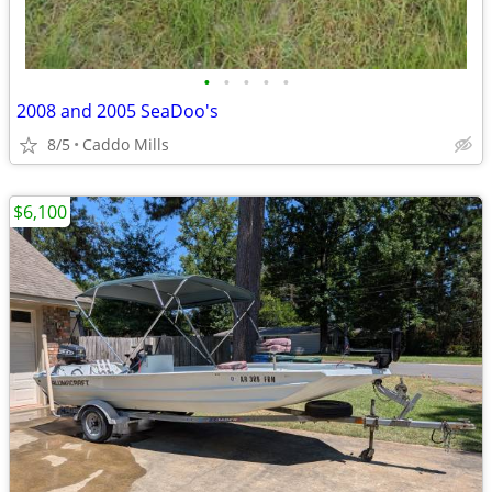
•
•
•
•
•
2008 and 2005 SeaDoo's
8/5
Caddo Mills
$6,100