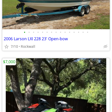
•
•
•
•
•
•
•
•
•
•
•
•
•
•
•
2006 Larson LXI 228 23' Open-bow
7/10
Rockwall
$7,000