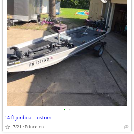
•
•
14 ft jonboat custom
7/21
Princeton