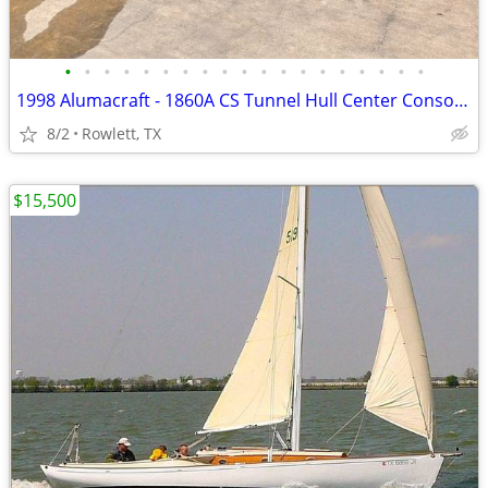
•
•
•
•
•
•
•
•
•
•
•
•
•
•
•
•
•
•
•
1998 Alumacraft - 1860A CS Tunnel Hull Center Console 18' Fishing Boat
8/2
Rowlett, TX
$15,500