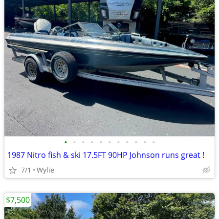
•
•
•
•
•
•
•
•
•
•
•
1987 Nitro fish & ski 17.5FT 90HP Johnson runs great !
7/1
Wylie
$7,500