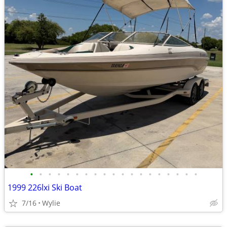
•
•
•
•
•
•
•
•
•
•
•
•
•
•
•
•
•
•
•
1999 226lxi Ski Boat
7/16
Wylie