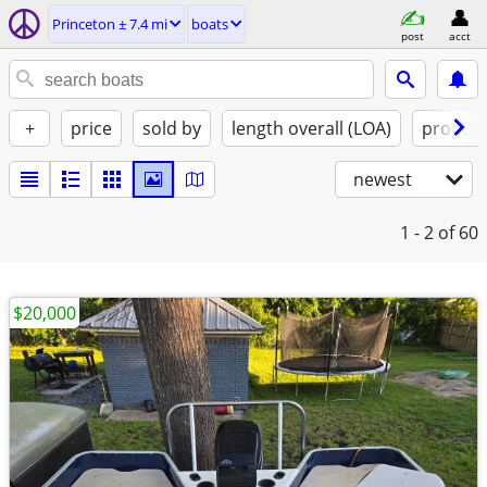
Princeton ± 7.4 mi
boats
post
acct
+
price
sold by
length overall (LOA)
propuls
newest
1 - 2
of 60
$20,000