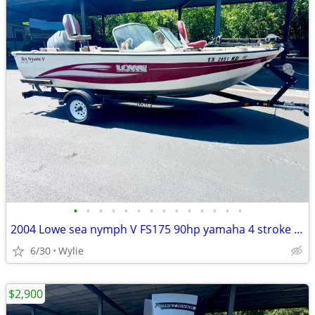
•
•
•
•
•
•
•
•
•
•
•
•
•
•
2004 Lowe sea nymph V FS175 90hp yamaha 4 stroke one owner
6/30
Wylie
$2,900