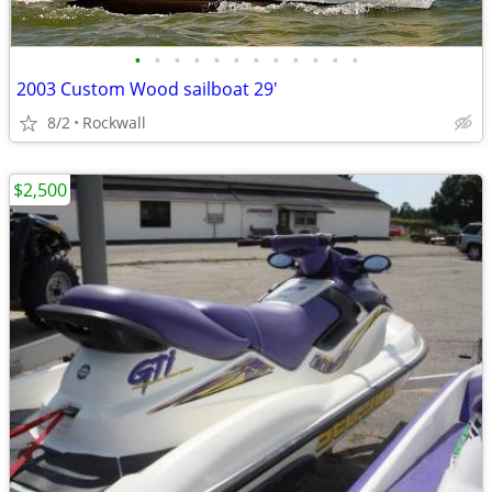
•
•
•
•
•
•
•
•
•
•
•
•
2003 Custom Wood sailboat 29'
8/2
Rockwall
$2,500