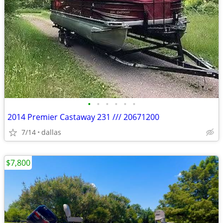
•
•
•
•
•
•
2014 Premier Castaway 231 /// 20671200
7/14
dallas
$7,800