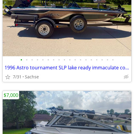
•
•
•
•
•
•
•
•
•
•
•
•
•
•
•
•
•
•
1996 Astro tournament SLP lake ready immaculate condition low hours!
7/31
Sachse
$7,000