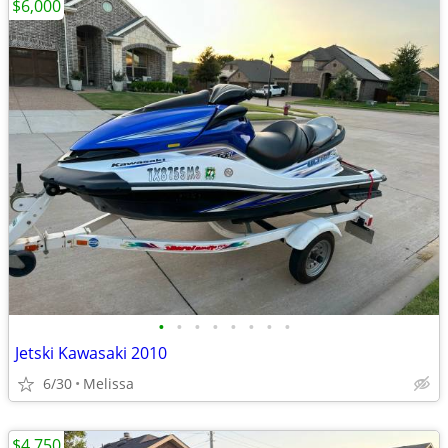
$6,000
•
•
•
•
•
•
•
•
Jetski Kawasaki 2010
6/30
Melissa
$4,750