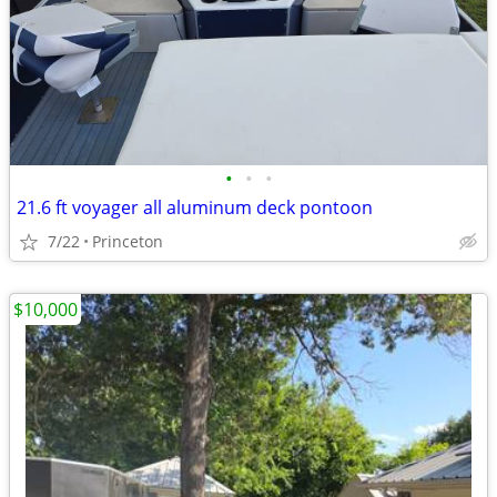
•
•
•
21.6 ft voyager all aluminum deck pontoon
7/22
Princeton
$10,000