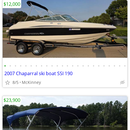
$12,000
•
•
•
•
•
•
•
•
•
•
•
•
•
•
•
•
•
•
•
•
•
•
•
•
2007 Chaparral ski boat SSI 190
8/5
McKinney
$23,900