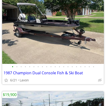
•
•
•
•
•
•
•
•
•
•
•
•
•
•
•
•
•
•
•
•
1987 Champion Dual Console Fish & Ski Boat
6/21
Lavon
$19,900