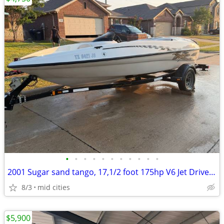
•
•
•
•
•
•
•
•
•
•
•
2001 Sugar sand tango, 17,1/2 foot 175hp V6 Jet Drive. inboard Mercury
8/3
mid cities
$5,900