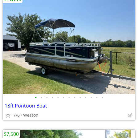
•
•
•
•
•
•
•
•
•
•
•
•
•
18ft Pontoon Boat
7/6
Weston
$7,500