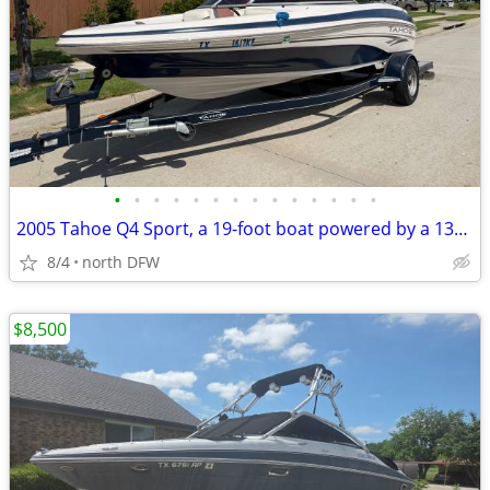
•
•
•
•
•
•
•
•
•
•
•
•
•
•
2005 Tahoe Q4 Sport, a 19-foot boat powered by a 135 HP 3.0
8/4
north DFW
$8,500