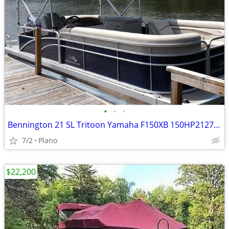
•
•
•
Bennington 21 SL Tritoon Yamaha F150XB 150HP212712
7/2
Plano
$22,200