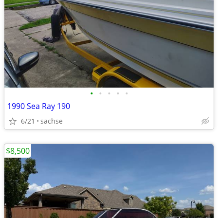
•
•
•
•
•
1990 Sea Ray 190
6/21
sachse
$8,500