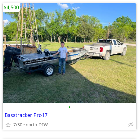
$4,500
•
Basstracker Pro17
7/30
north DFW