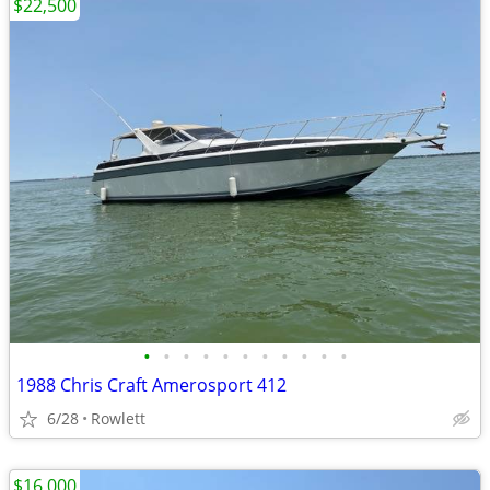
$22,500
•
•
•
•
•
•
•
•
•
•
•
1988 Chris Craft Amerosport 412
6/28
Rowlett
$16,000