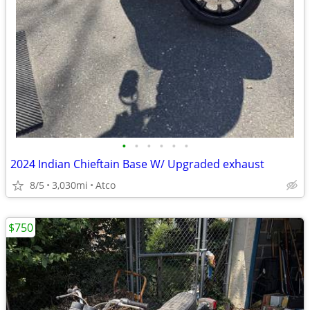
•
•
•
•
•
•
2024 Indian Chieftain Base W/ Upgraded exhaust
8/5
3,030mi
Atco
$750