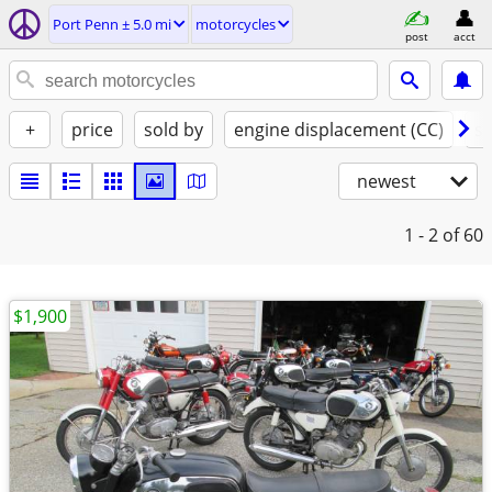
Port Penn ± 5.0 mi
motorcycles
post
acct
+
price
sold by
engine displacement (CC)
st
newest
1 - 2
of 60
$1,900