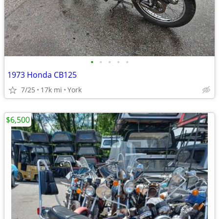
•
•
•
•
•
1973 Honda CB125
7/25
17k mi
York
$6,500