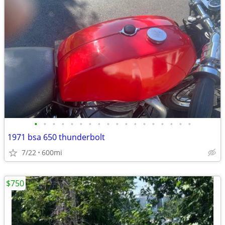
•
•
•
•
•
•
•
•
•
•
•
•
•
•
•
•
•
•
1971 bsa 650 thunderbolt
7/22
600mi
$750