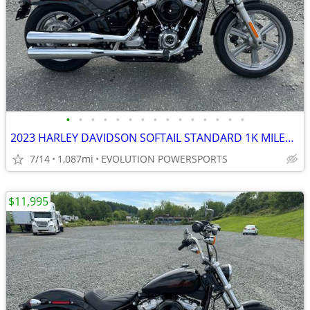
•
•
•
•
•
•
•
•
•
•
•
•
•
•
•
2023 HARLEY DAVIDSON SOFTAIL STANDARD 1K MILES FINANCING AVAILABLE
7/14
1,087mi
EVOLUTION POWERSPORTS
$11,995