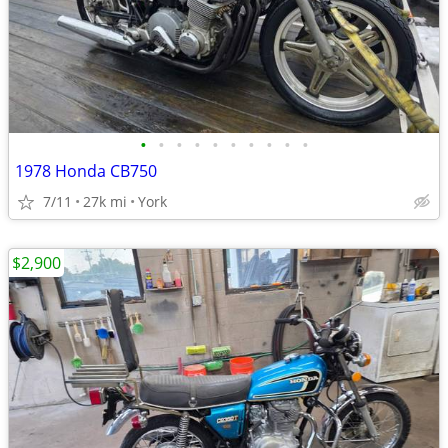
•
•
•
•
•
•
•
•
•
•
1978 Honda CB750
7/11
27k mi
York
$2,900