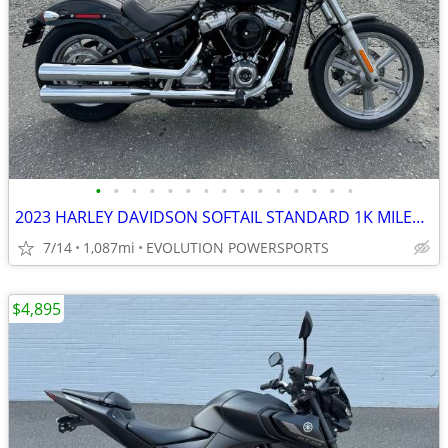
•
•
•
•
•
•
•
•
•
•
•
•
•
•
•
2023 HARLEY DAVIDSON SOFTAIL STANDARD 1K MILES FINANCING AVAILABLE
7/14
1,087mi
EVOLUTION POWERSPORTS
$4,895