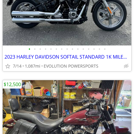
•
•
•
•
•
•
•
•
•
•
•
•
•
•
•
2023 HARLEY DAVIDSON SOFTAIL STANDARD 1K MILES FINANCING AVAILABLE
7/14
1,087mi
EVOLUTION POWERSPORTS
$12,500