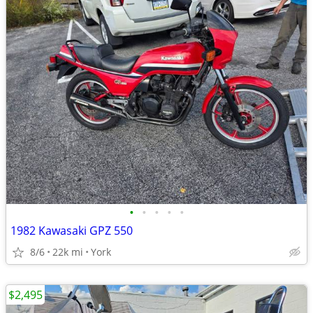
•
•
•
•
•
1982 Kawasaki GPZ 550
8/6
22k mi
York
$2,495