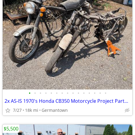
•
•
•
•
•
•
•
•
•
•
•
•
•
•
•
2x AS-IS 1970's Honda CB350 Motorcycle Project Parts OBO
7/27
18k mi
Germantown
$5,500