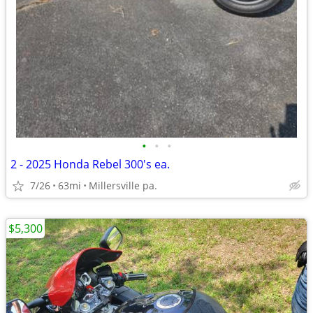
•
•
•
2 - 2025 Honda Rebel 300's ea.
7/26
63mi
Millersville pa.
$5,300