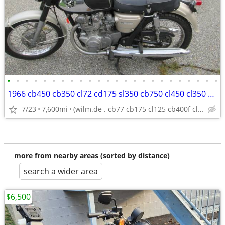
•
•
•
•
•
•
•
•
•
•
•
•
•
•
•
•
•
•
•
•
•
•
•
•
1966 cb450 cb350 cl72 cd175 sl350 cb750 cl450 cl350 cl77 xs650 cb550 -
7/23
7,600mi
(wilm.de . cb77 cb175 cl125 cb400f cl175 cb160 cl160 cb125
more from nearby areas (sorted by distance)
search a wider area
$6,500