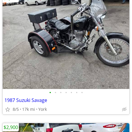
•
•
•
•
•
•
•
1987 Suzuki Savage
8/5
17k mi
York
$2,900