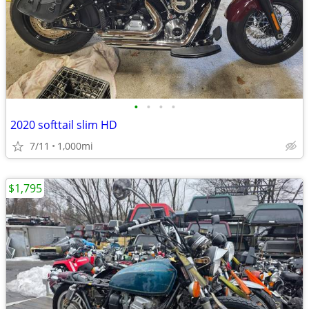
•
•
•
•
2020 softtail slim HD
7/11
1,000mi
$1,795