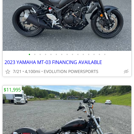
•
•
•
•
•
•
•
•
•
•
•
•
•
•
•
2023 YAMAHA MT-03 FINANCING AVAILABLE
7/21
4,100mi
EVOLUTION POWERSPORTS
$11,995