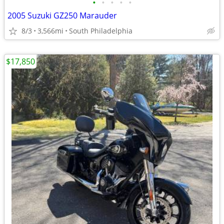
•
•
•
•
•
2005 Suzuki GZ250 Marauder
8/3
3,566mi
South Philadelphia
$17,850