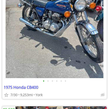
•
•
•
•
•
•
1975 Honda CB400
7/30
9,253mi
York