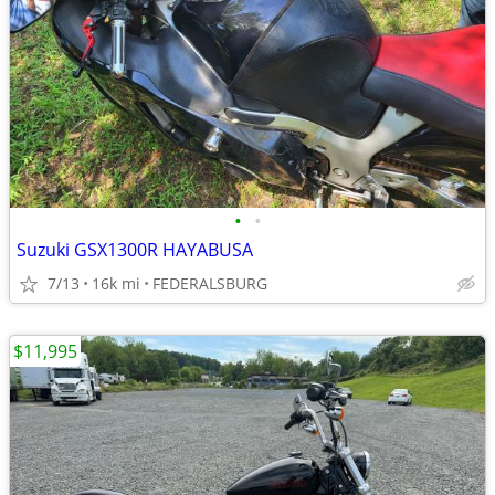
•
•
Suzuki GSX1300R HAYABUSA
7/13
16k mi
FEDERALSBURG
$11,995