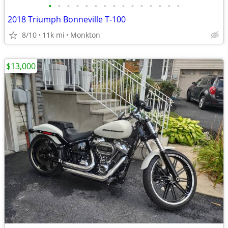
•
•
•
•
•
•
•
•
•
•
•
•
•
•
•
2018 Triumph Bonneville T-100
8/10
11k mi
Monkton
$13,000