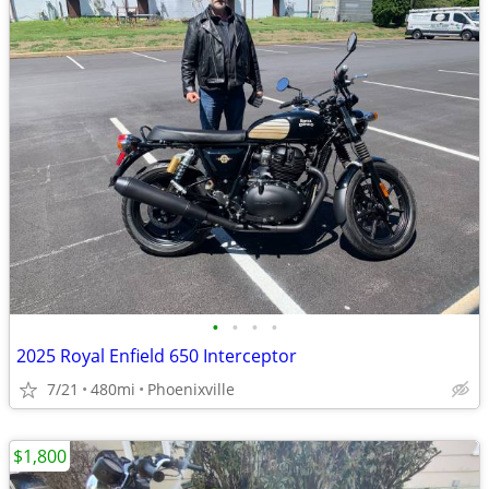
•
•
•
•
2025 Royal Enfield 650 Interceptor
7/21
480mi
Phoenixville
$1,800