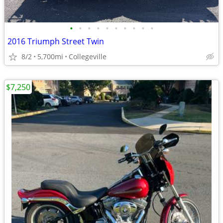
•
•
•
•
•
•
•
•
•
•
2016 Triumph Street Twin
8/2
5,700mi
Collegeville
$7,250