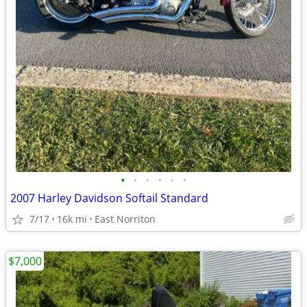
•
•
•
•
•
•
2007 Harley Davidson Softail Standard
7/17
16k mi
East Norriton
$7,000