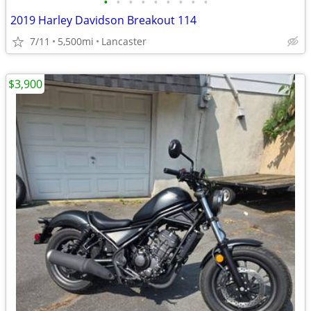
•
•
•
•
•
•
•
•
•
2019 Harley Davidson Breakout 114
7/11
5,500mi
Lancaster
$3,900