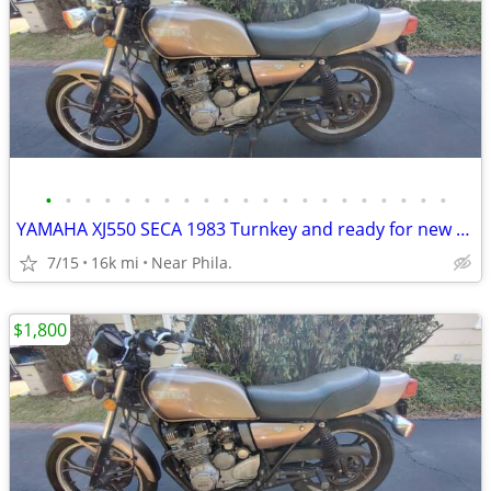
•
•
•
•
•
•
•
•
•
•
•
•
•
•
•
•
•
•
•
•
•
YAMAHA XJ550 SECA 1983 Turnkey and ready for new ownership.
7/15
16k mi
Near Phila.
$1,800