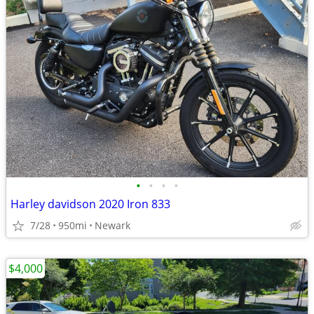
•
•
•
•
Harley davidson 2020 Iron 833
7/28
950mi
Newark
$4,000