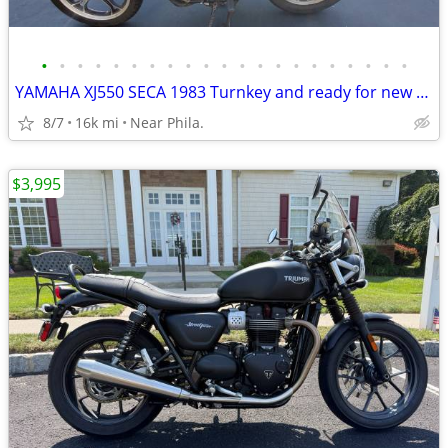
•
•
•
•
•
•
•
•
•
•
•
•
•
•
•
•
•
•
•
•
•
YAMAHA XJ550 SECA 1983 Turnkey and ready for new ownership.
8/7
16k mi
Near Phila.
$3,995