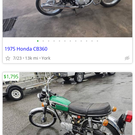
•
•
•
•
•
•
•
•
•
•
•
•
1975 Honda CB360
7/23
13k mi
York
$1,795