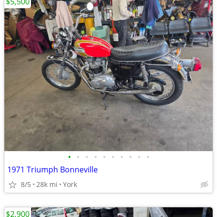
$5,500
•
•
•
•
•
•
•
•
•
•
1971 Triumph Bonneville
8/5
28k mi
York
$2,900