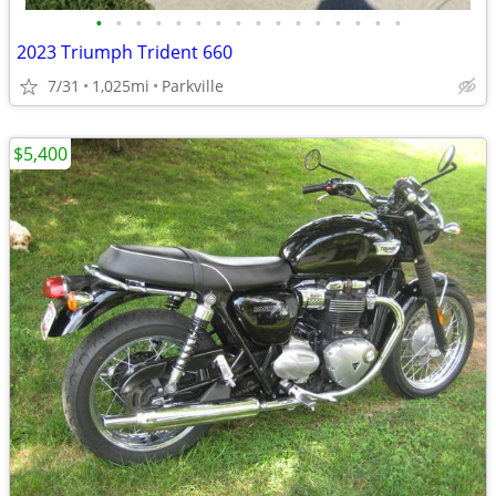
•
•
•
•
•
•
•
•
•
•
•
•
•
•
•
•
2023 Triumph Trident 660
7/31
1,025mi
Parkville
$5,400