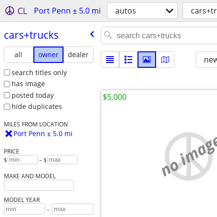
CL
Port Penn ± 5.0 mi
autos
cars+t
cars+trucks
all
owner
dealer
new
search titles only
has image
posted today
$5,000
hide duplicates
MILES FROM LOCATION
no imag
Port Penn ± 5.0 mi
PRICE
$
– $
MAKE AND MODEL
MODEL YEAR
-