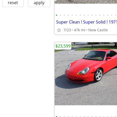
reset
apply
•
•
•
•
•
•
•
•
•
•
•
•
•
•
•
•
7/23
47k mi
New Castle
$23,599
•
•
•
•
•
•
•
•
•
•
•
•
•
•
•
•