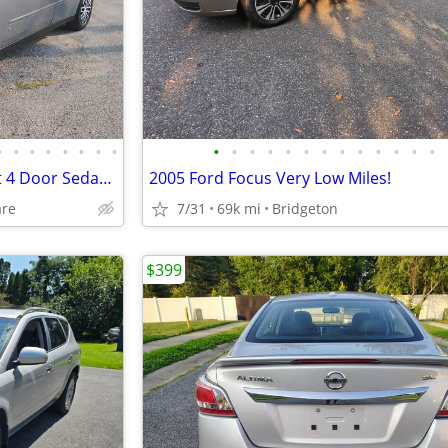
•
•
•
•
•
•
•
•
•
•
•
•
•
•
•
•
•
•
•
•
•
2007 Chevrolet Malibu LS Sport 4 Door Sedan -1 Owner -Perfect Carfax
2005 Ford Focus Very Low Miles!
are
7/31
69k mi
Bridgeton
$399