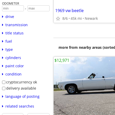
ODOMETER
-
1969 vw beetle
drive
8/6
45k mi
Newark
transmission
title status
fuel
more from nearby areas (sorted
type
cylinders
$12,971
paint color
condition
cryptocurrency ok
delivery available
language of posting
related searches