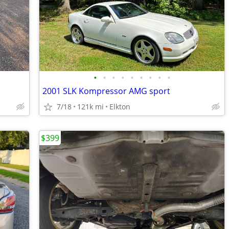
•
•
•
•
•
•
•
•
•
2001 SLK Kompressor AMG sport
7/18
121k mi
Elkton
$399