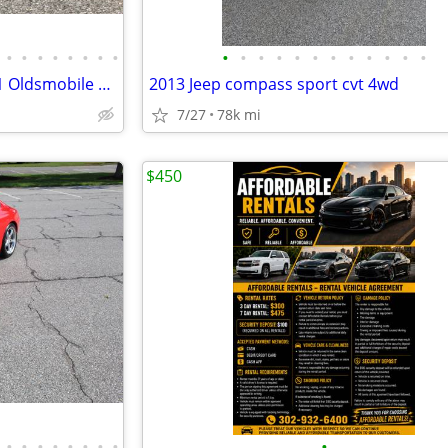
•
•
•
•
•
•
•
•
•
•
•
•
•
•
•
•
•
•
•
•
Super Clean ! Super Solid ! 1971 Oldsmobile Delta 88 Convertible !!
2013 Jeep compass sport cvt 4wd
7/27
78k mi
$450
•
•
•
•
•
•
•
•
•