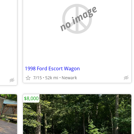
no image
1998 Ford Escort Wagon
7/15
52k mi
Newark
$8,000