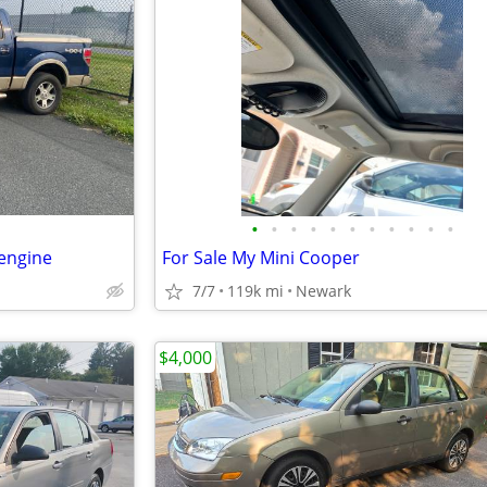
•
•
•
•
•
•
•
•
•
•
•
 engine
For Sale My Mini Cooper
7/7
119k mi
Newark
$4,000