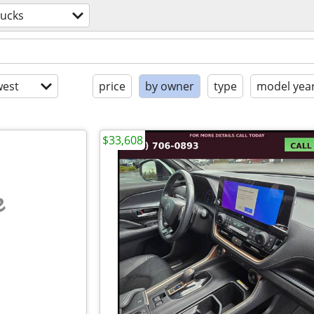
rucks
est
price
by owner
type
model yea
$33,608
e