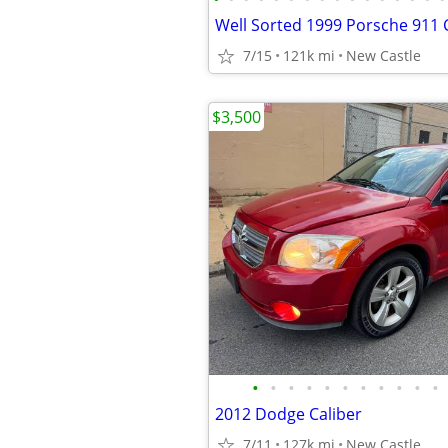
7/15
121k mi
New Castle
$3,500
•
•
•
•
•
•
•
•
•
•
•
2012 Dodge Caliber
7/11
127k mi
New Castle