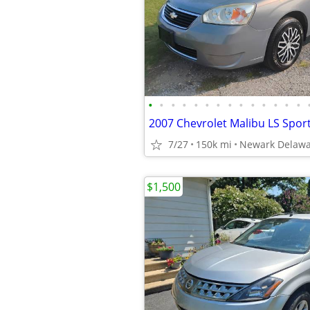
•
•
•
•
•
•
•
•
•
•
•
•
•
•
7/27
150k mi
Newark Delaw
$1,500