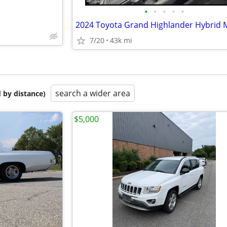
•
•
•
•
•
7/20
43k mi
search a wider area
 by distance)
$5,000