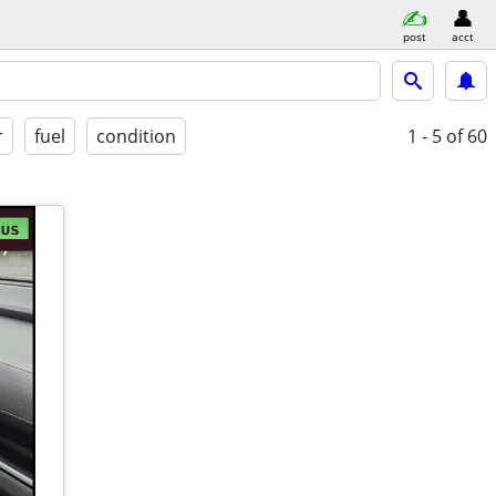
post
acct
r
fuel
condition
1 - 5
of 60