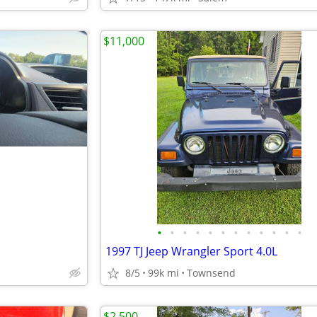
$11,000
•
•
•
•
•
•
•
•
•
•
•
•
1997 TJ Jeep Wrangler Sport 4.0L
8/5
99k mi
Townsend
$2,500