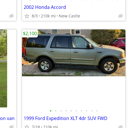
2002 Honda Accord
8/3
210k mi
New Castle
$2,100
•
•
•
•
•
•
•
•
•
•
ion van
1999 Ford Expedition XLT 4dr SUV FWD
7/28
210k mi