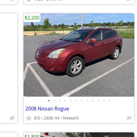
$2,200
•
•
•
•
•
•
•
•
•
•
•
•
2008 Nissan Rogue
8/5
240k mi
Newark
$1,800