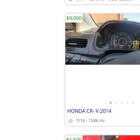
$9,000
•
•
•
•
•
HONDA CR- V 2014
7/16
158k mi
$1,500