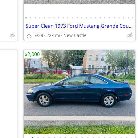
•
•
•
•
•
•
•
•
•
•
•
•
•
•
•
•
•
•
•
•
•
•
•
•
Super Clean 1973 Ford Mustang Grande Coupe 351ci / Auto
7/28
22k mi
New Castle
$2,000
•
•
•
•
•
•
•
•
•
•
•
•
•
•
•
•
•
•