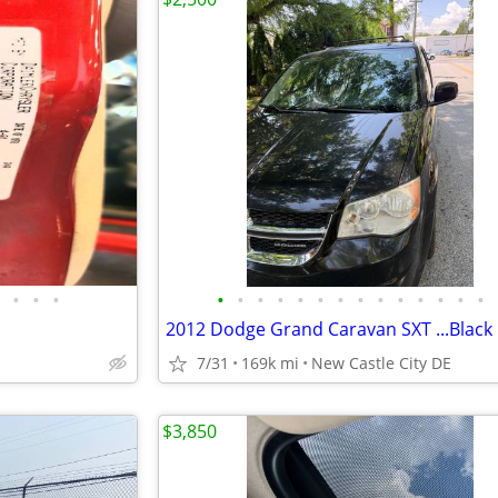
•
•
•
•
•
•
•
•
•
•
•
•
•
•
•
•
•
2012 Dodge Grand Caravan SXT ...Black
7/31
169k mi
New Castle City DE
$3,850