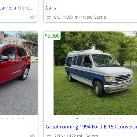
Well Sorted 1999 Porsche 911 Carrera Tipronic 996
Cars
8/3
100k mi
New Castle
$5,000
•
•
•
•
•
•
•
•
•
•
•
•
•
•
Great running 1994 Ford E-150 convers
7/15
147k mi
Salem