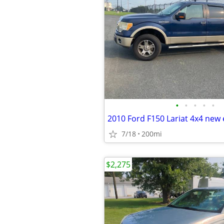
•
•
•
•
•
2010 Ford F150 Lariat 4x4 new
7/18
200mi
$2,275