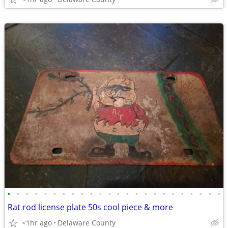
•
•
•
•
•
•
•
•
•
•
•
•
•
•
•
•
•
•
•
•
•
•
•
•
Rat rod license plate 50s cool piece & more
<1hr ago
Delaware County