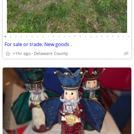
•
•
•
•
•
•
•
•
•
•
•
•
•
•
•
•
•
•
•
•
•
•
•
•
For sale or trade. New goods .
<1hr ago
Delaware County