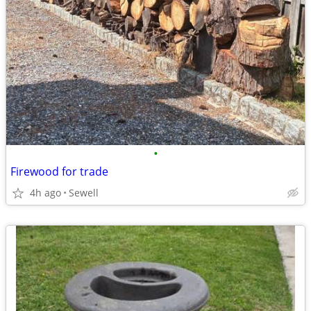
•
Firewood for trade
4h ago
Sewell