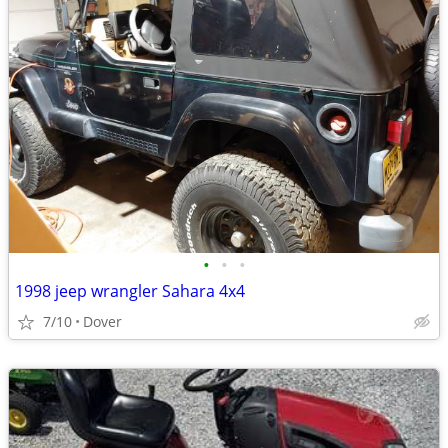
•
•
•
1998 jeep wrangler Sahara 4x4
7/10
Dover