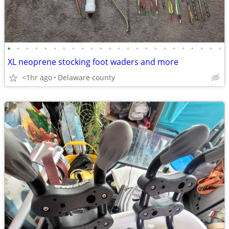
•
•
•
•
•
•
•
•
•
•
•
•
•
•
•
•
•
•
•
•
•
•
•
•
XL neoprene stocking foot waders and more
<1hr ago
Delaware county