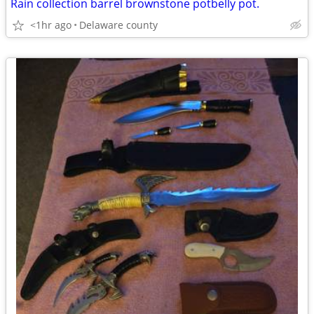
Rain collection barrel brownstone potbelly pot.
<1hr ago
Delaware county