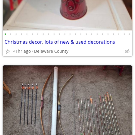
•
•
•
•
•
•
•
•
•
•
•
•
•
•
•
•
•
•
•
•
•
•
•
•
Christmas decor, lots of new & used decorations
<1hr ago
Delaware County