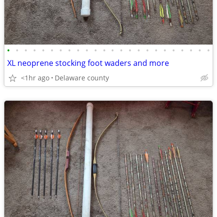
•
•
•
•
•
•
•
•
•
•
•
•
•
•
•
•
•
•
•
•
•
•
•
•
XL neoprene stocking foot waders and more
<1hr ago
Delaware county