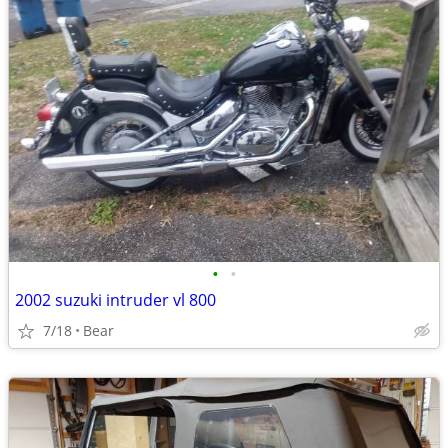
•
•
2002 suzuki intruder vl 800
7/18
Bear