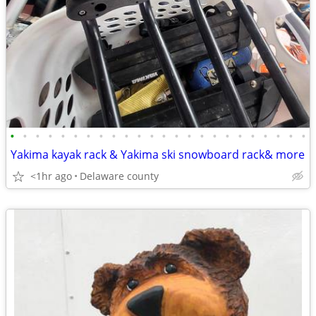
•
•
•
•
•
•
•
•
•
•
•
•
•
•
•
•
•
•
•
•
•
•
•
•
Yakima kayak rack & Yakima ski snowboard rack& more
<1hr ago
Delaware county