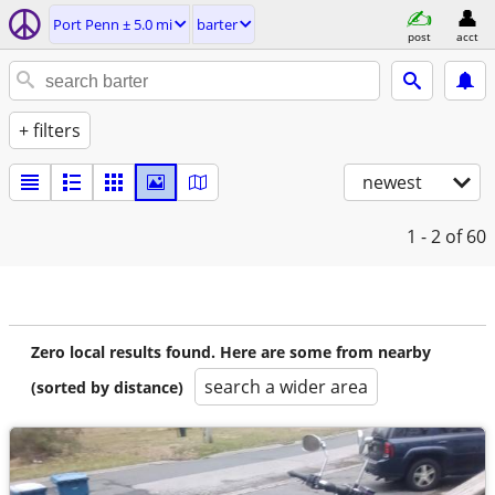
Port Penn ± 5.0 mi
barter
post
acct
+ filters
newest
1 - 2
of 60
Zero local results found. Here are some from nearby
search a wider area
(sorted by distance)