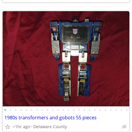
•
•
•
•
•
•
•
•
•
•
•
•
•
•
•
•
•
•
•
•
•
•
•
•
1980s transformers and gobots 55 pieces
<1hr ago
Delaware County