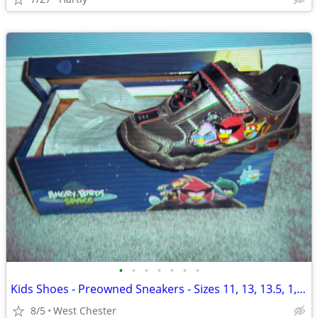
•
•
•
•
•
•
•
Kids Shoes - Preowned Sneakers - Sizes 11, 13, 13.5, 1, 2 - All Styles
8/5
West Chester