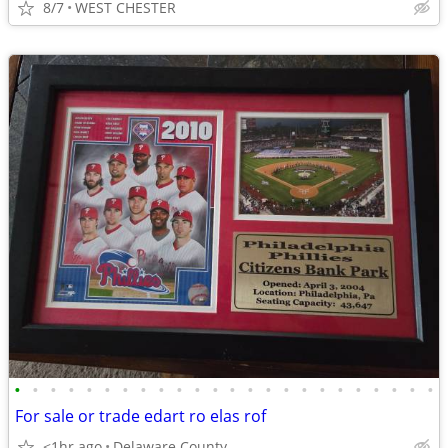
8/7
WEST CHESTER
•
•
•
•
•
•
•
•
•
•
•
•
•
•
•
•
•
•
•
•
•
•
•
•
For sale or trade edart ro elas rof
<1hr ago
Delaware County