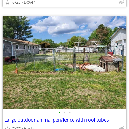
6/23
Dover
•
•
•
Large outdoor animal pen/fence with roof tubes
7/27
Hartly