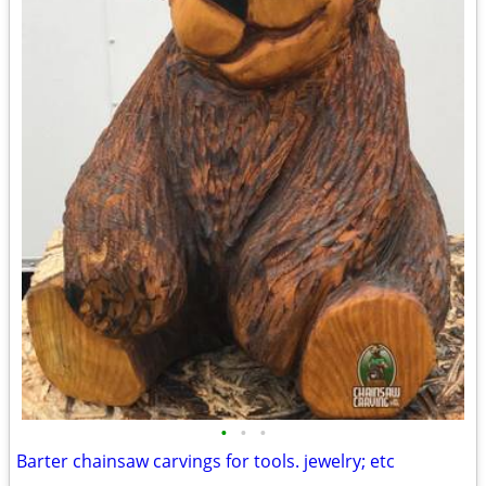
•
•
•
Barter chainsaw carvings for tools. jewelry; etc