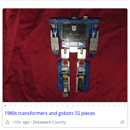
•
•
•
•
•
•
•
•
•
•
•
•
•
•
•
•
•
•
•
•
•
•
•
•
1980s transformers and gobots 55 pieces
<1hr ago
Delaware County