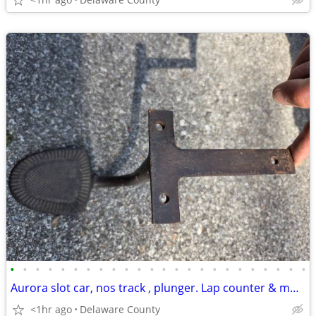
•
•
•
•
•
•
•
•
•
•
•
•
•
•
•
•
•
•
•
•
•
•
•
•
Aurora slot car, nos track , plunger. Lap counter & more
<1hr ago
Delaware County