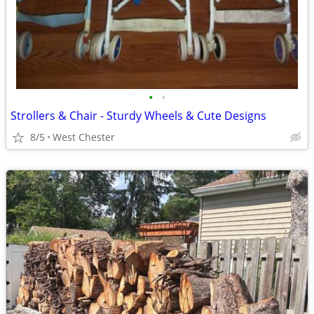
•
•
Strollers & Chair - Sturdy Wheels & Cute Designs
8/5
West Chester