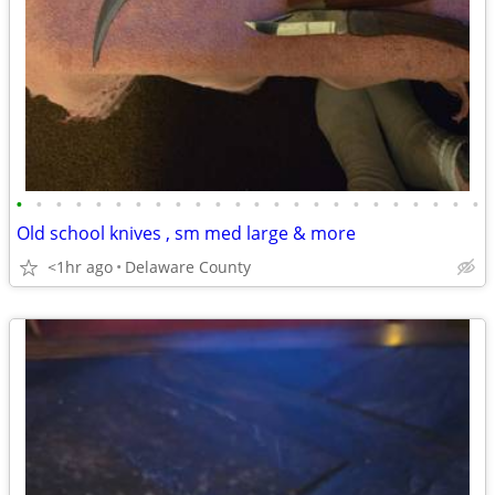
•
•
•
•
•
•
•
•
•
•
•
•
•
•
•
•
•
•
•
•
•
•
•
•
Old school knives , sm med large & more
<1hr ago
Delaware County