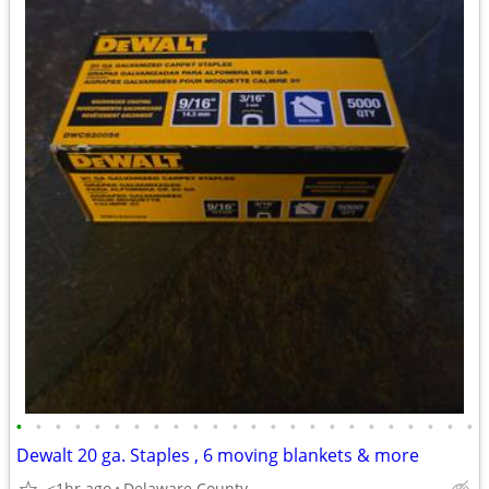
•
•
•
•
•
•
•
•
•
•
•
•
•
•
•
•
•
•
•
•
•
•
•
•
Dewalt 20 ga. Staples , 6 moving blankets & more
<1hr ago
Delaware County