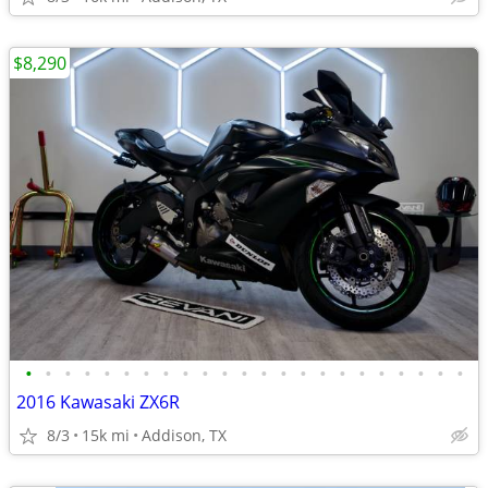
$8,290
•
•
•
•
•
•
•
•
•
•
•
•
•
•
•
•
•
•
•
•
•
•
•
2016 Kawasaki ZX6R
8/3
15k mi
Addison, TX