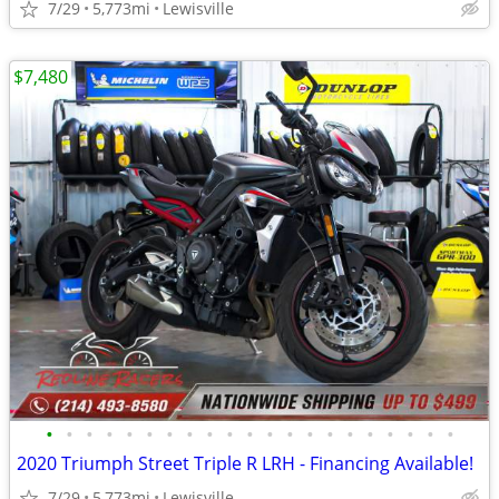
7/29
5,773mi
Lewisville
$7,480
•
•
•
•
•
•
•
•
•
•
•
•
•
•
•
•
•
•
•
•
•
2020 Triumph Street Triple R LRH - Financing Available!
7/29
5,773mi
Lewisville