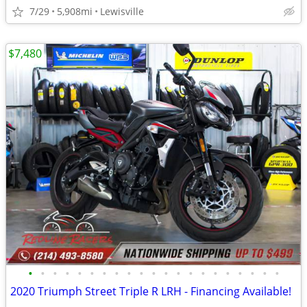
7/29
5,908mi
Lewisville
$7,480
•
•
•
•
•
•
•
•
•
•
•
•
•
•
•
•
•
•
•
•
•
2020 Triumph Street Triple R LRH - Financing Available!