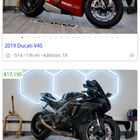
•
•
•
•
•
•
•
•
•
•
•
•
•
•
•
•
•
•
2019 Ducati V4S
7/14
17k mi
Addison, TX
$17,190