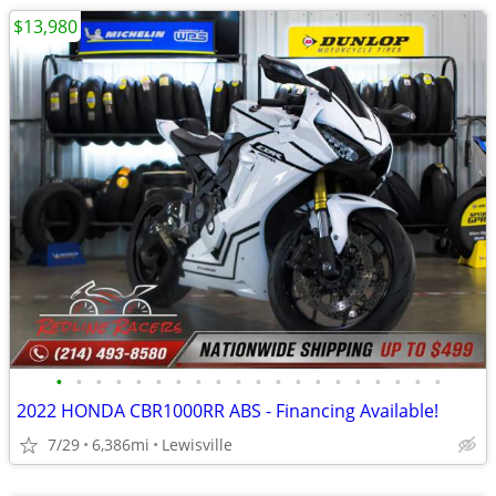
$13,980
•
•
•
•
•
•
•
•
•
•
•
•
•
•
•
•
•
•
•
•
2022 HONDA CBR1000RR ABS - Financing Available!
7/29
6,386mi
Lewisville