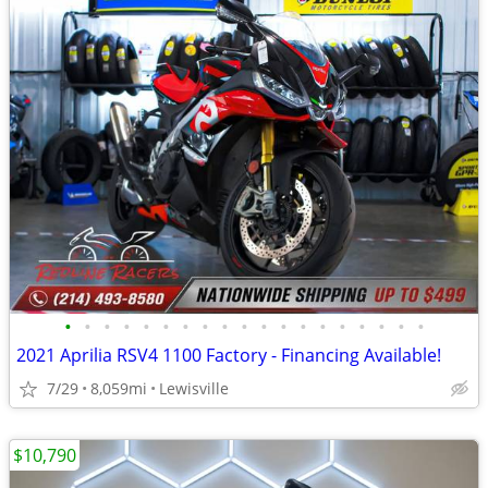
•
•
•
•
•
•
•
•
•
•
•
•
•
•
•
•
•
•
•
2021 Aprilia RSV4 1100 Factory - Financing Available!
7/29
8,059mi
Lewisville
$10,790