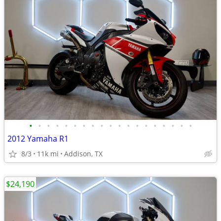
•
•
•
•
•
•
•
•
•
•
•
•
•
•
•
•
•
•
•
2012 Yamaha R1
8/3
11k mi
Addison, TX
$24,190