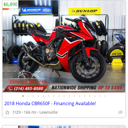
$6,890
•
•
•
•
•
•
•
•
•
•
•
•
•
•
•
•
•
2018 Honda CBR650F - Financing Available!
7/29
16k mi
Lewisville