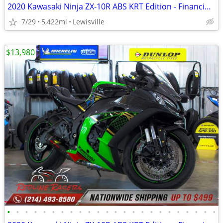
2020 Kawasaki Ninja ZX-10R ABS KRT Edition - Financing Available!
7/29
5,422mi
Lewisville
$13,980
•
•
•
•
•
•
•
•
•
•
•
•
•
•
•
•
•
•
•
•
•
•
•
•