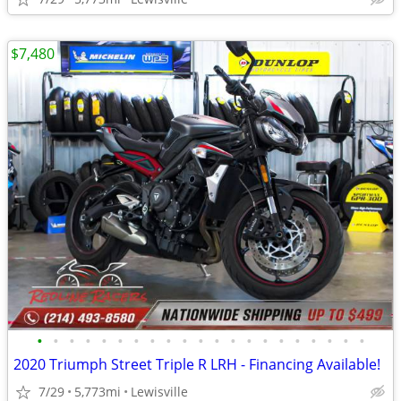
$7,480
•
•
•
•
•
•
•
•
•
•
•
•
•
•
•
•
•
•
•
•
•
2020 Triumph Street Triple R LRH - Financing Available!
7/29
5,773mi
Lewisville