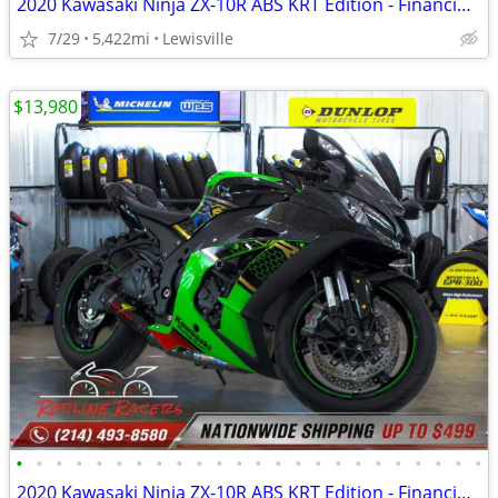
2020 Kawasaki Ninja ZX-10R ABS KRT Edition - Financing Available!
7/29
5,422mi
Lewisville
$13,980
•
•
•
•
•
•
•
•
•
•
•
•
•
•
•
•
•
•
•
•
•
•
•
•
2020 Kawasaki Ninja ZX-10R ABS KRT Edition - Financing Available!