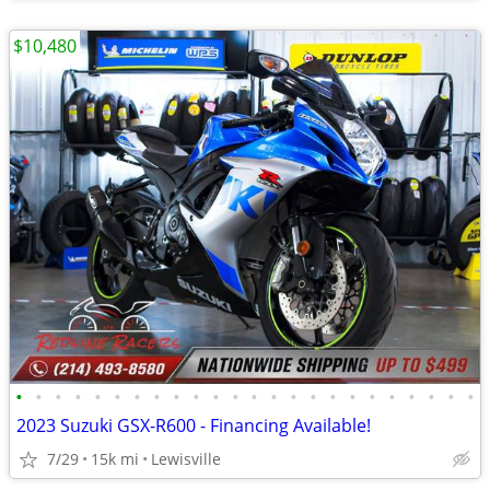
$10,480
•
•
•
•
•
•
•
•
•
•
•
•
•
•
•
•
•
•
•
•
•
•
•
•
2023 Suzuki GSX-R600 - Financing Available!
7/29
15k mi
Lewisville