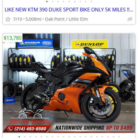
•
•
•
•
•
•
•
•
•
LIKE NEW KTM 390 DUKE SPORT BIKE ONLY 5K MILES !!obo!!
7/10
5,008mi
Oak Point / Little Elm
$13,780
•
•
•
•
•
•
•
•
•
•
•
•
•
•
•
•
•
•
•