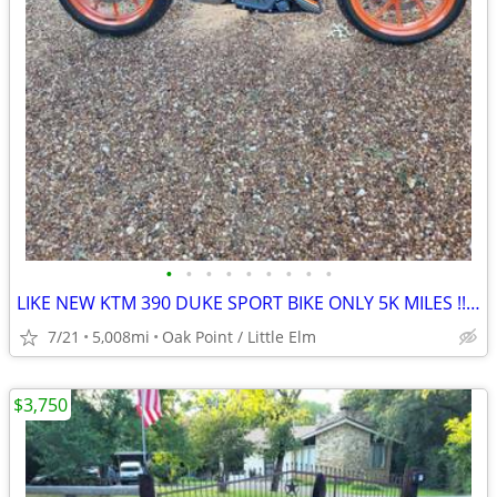
•
•
•
•
•
•
•
•
•
LIKE NEW KTM 390 DUKE SPORT BIKE ONLY 5K MILES !!obo!!
7/21
5,008mi
Oak Point / Little Elm
$3,750