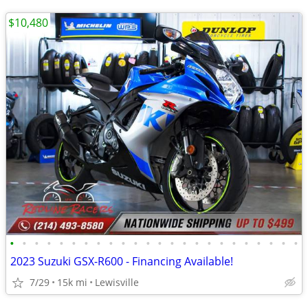
$10,480
•
•
•
•
•
•
•
•
•
•
•
•
•
•
•
•
•
•
•
•
•
•
•
•
2023 Suzuki GSX-R600 - Financing Available!
7/29
15k mi
Lewisville