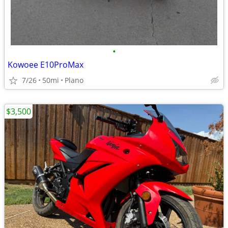
•
Kowoee E10ProMax
7/26
50mi
Plano
$3,500