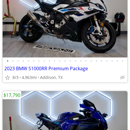
•
•
•
•
•
•
•
•
•
•
•
•
•
•
•
•
•
•
•
•
•
•
•
2023 BMW S1000RR Premium Package
8/3
4,963mi
Addison, TX
$17,790