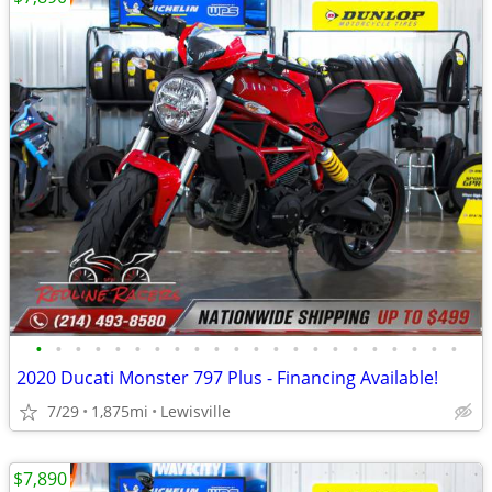
•
•
•
•
•
•
•
•
•
•
•
•
•
•
•
•
•
•
•
•
•
•
2020 Ducati Monster 797 Plus - Financing Available!
7/29
1,875mi
Lewisville
$7,890