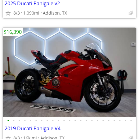
2025 Ducati Panigale v2
8/3
1,090mi
Addison, TX
$16,390
•
•
•
•
•
•
•
•
•
•
•
•
•
•
•
•
•
•
•
•
•
•
•
2019 Ducati Panigale V4
8/3
16k mi
Addison, TX