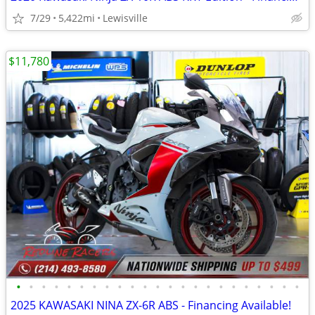
7/29
5,422mi
Lewisville
$11,780
•
•
•
•
•
•
•
•
•
•
•
•
•
•
•
•
•
•
•
•
•
•
•
2025 KAWASAKI NINA ZX-6R ABS - Financing Available!