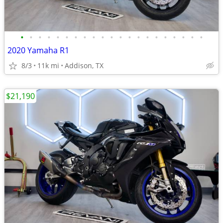
•
•
•
•
•
•
•
•
•
•
•
•
•
•
•
•
•
•
•
•
•
2020 Yamaha R1
8/3
11k mi
Addison, TX
$21,190