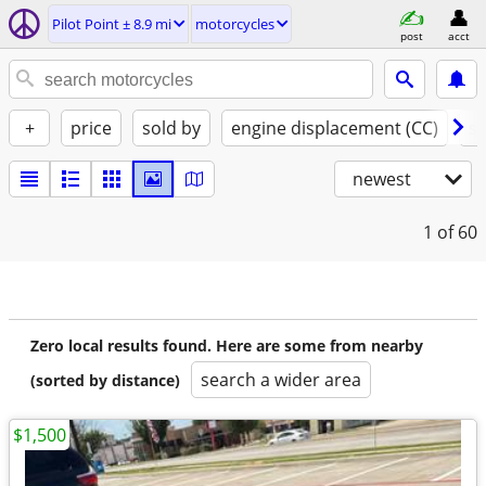
Pilot Point ± 8.9 mi
motorcycles
post
acct
+
price
sold by
engine displacement (CC)
st
newest
1
of 60
Zero local results found. Here are some from nearby
search a wider area
(sorted by distance)
$1,500