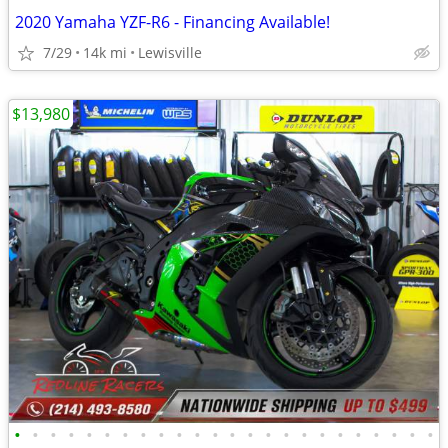
2020 Yamaha YZF-R6 - Financing Available!
7/29
14k mi
Lewisville
$13,980
•
•
•
•
•
•
•
•
•
•
•
•
•
•
•
•
•
•
•
•
•
•
•
•