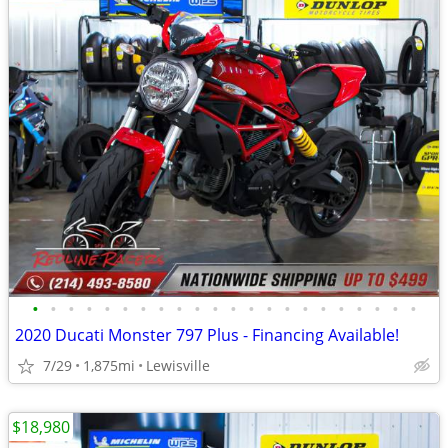
•
•
•
•
•
•
•
•
•
•
•
•
•
•
•
•
•
•
•
•
•
•
2020 Ducati Monster 797 Plus - Financing Available!
7/29
1,875mi
Lewisville
$18,980