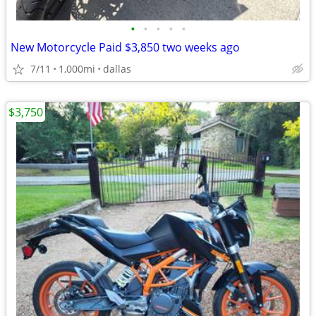
•
•
•
•
•
New Motorcycle Paid $3,850 two weeks ago
7/11
1,000mi
dallas
$3,750