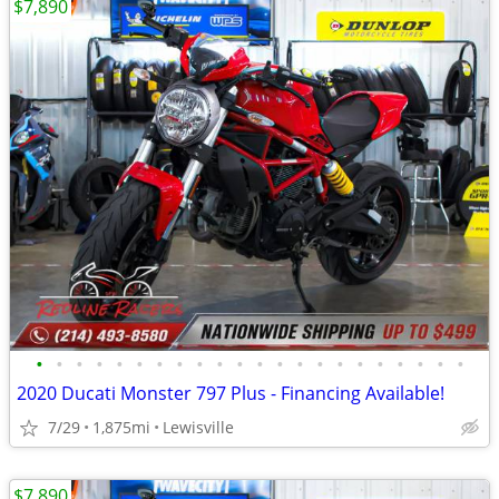
$7,890
•
•
•
•
•
•
•
•
•
•
•
•
•
•
•
•
•
•
•
•
•
•
2020 Ducati Monster 797 Plus - Financing Available!
7/29
1,875mi
Lewisville
$7,890