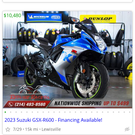
$10,480
•
•
•
•
•
•
•
•
•
•
•
•
•
•
•
•
•
•
•
•
•
•
•
•
2023 Suzuki GSX-R600 - Financing Available!
7/29
15k mi
Lewisville