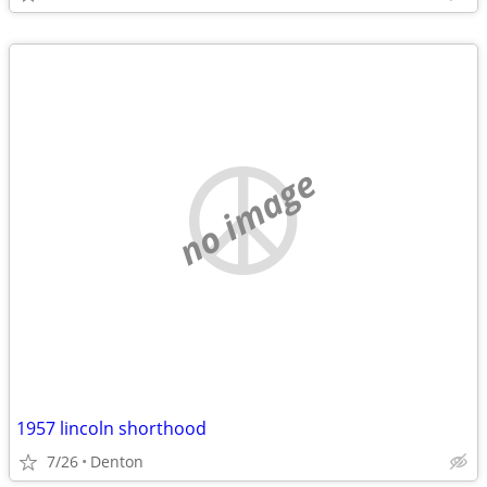
no image
1957 lincoln shorthood
7/26
Denton