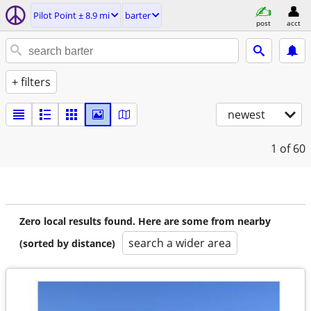
Pilot Point ± 8.9 mi
barter
post
acct
+ filters
newest
1
of 60
Zero local results found. Here are some from nearby
search a wider area
(sorted by distance)