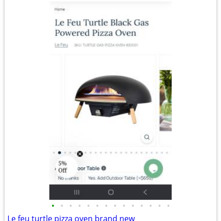
•
•
•
•
•
•
•
•
•
•
•
•
•
•
Le feu turtle pizza oven brand new