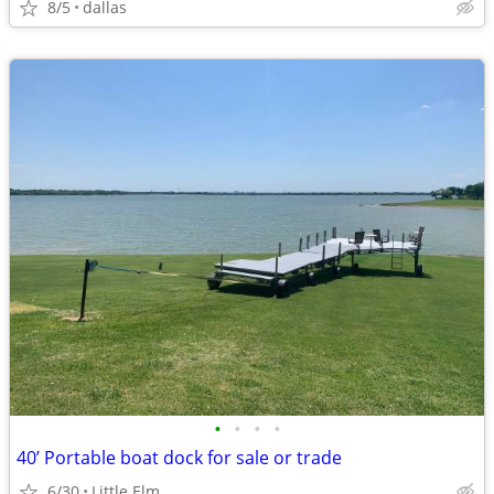
8/5
dallas
•
•
•
•
40’ Portable boat dock for sale or trade
6/30
Little Elm