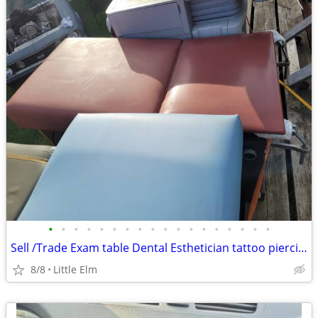
•
•
•
•
•
•
•
•
•
•
•
•
•
•
•
•
•
•
Sell /Trade Exam table Dental Esthetician tattoo piercing body clinic
8/8
Little Elm