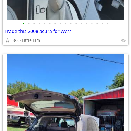
•
•
•
•
•
•
•
•
•
•
•
•
•
•
•
•
•
Trade this 2008 acura for ?????
8/8
Little Elm