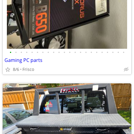
•
•
•
•
•
•
•
•
•
•
•
•
•
•
•
•
•
•
•
•
•
•
Gaming PC parts
8/6
Frisco