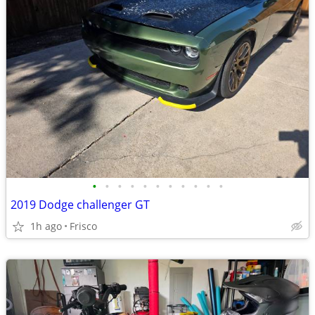
•
•
•
•
•
•
•
•
•
•
•
2019 Dodge challenger GT
1h ago
Frisco