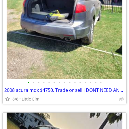
•
•
•
•
•
•
•
•
•
•
•
•
•
•
•
2008 acura mdx $4750. Trade or sell I DONT NEED ANOTHER VEHICLE
8/8
Little Elm