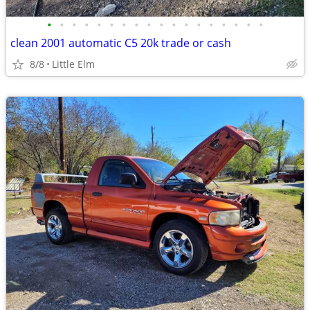
•
•
•
•
•
•
•
•
•
•
•
•
•
•
•
•
•
•
clean 2001 automatic C5 20k trade or cash
8/8
Little Elm