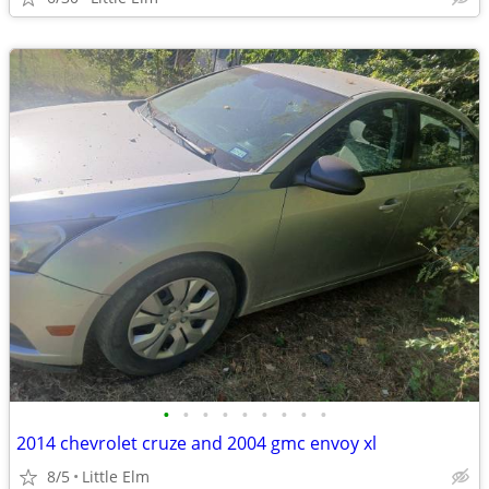
•
•
•
•
•
•
•
•
•
2014 chevrolet cruze and 2004 gmc envoy xl
8/5
Little Elm