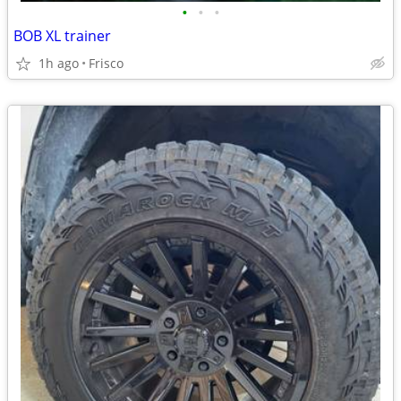
•
•
•
BOB XL trainer
1h ago
Frisco