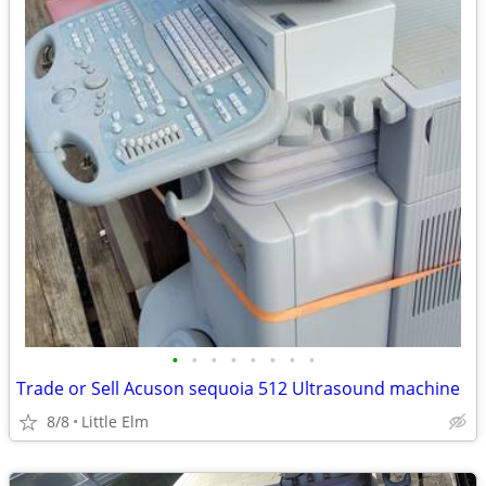
•
•
•
•
•
•
•
•
Trade or Sell Acuson sequoia 512 Ultrasound machine
8/8
Little Elm