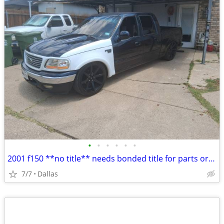
•
•
•
•
•
•
2001 f150 **no title** needs bonded title for parts or what ever
7/7
Dallas