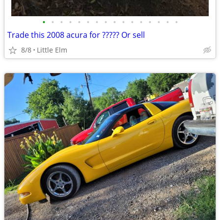
•
•
•
•
•
•
•
•
•
•
•
•
•
•
•
•
Trade this 2008 acura for ????? Or sell
8/8
Little Elm