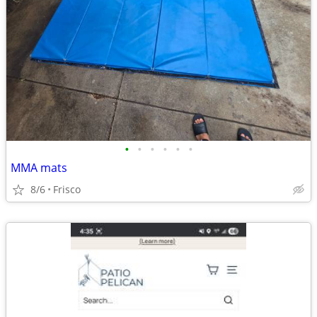
•
•
•
•
•
•
MMA mats
8/6
Frisco