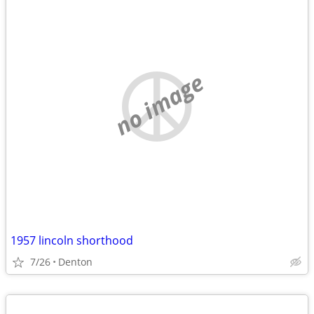
no image
1957 lincoln shorthood
7/26
Denton