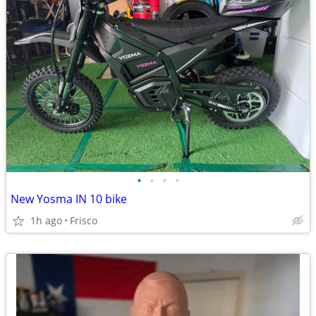
•
•
•
•
New Yosma IN 10 bike
1h ago
Frisco