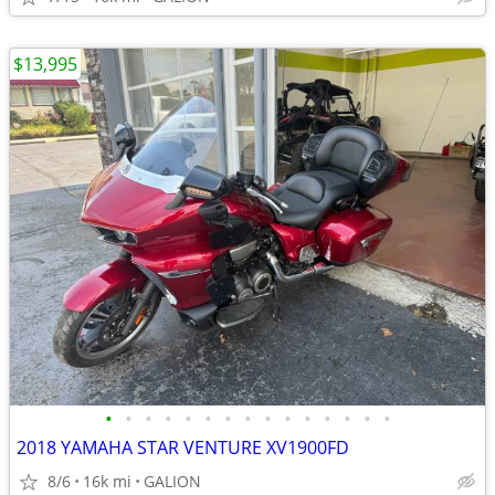
$13,995
•
•
•
•
•
•
•
•
•
•
•
•
•
•
•
2018 YAMAHA STAR VENTURE XV1900FD
8/6
16k mi
GALION