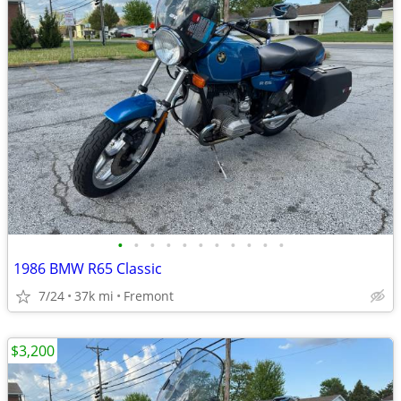
•
•
•
•
•
•
•
•
•
•
•
1986 BMW R65 Classic
7/24
37k mi
Fremont
$3,200