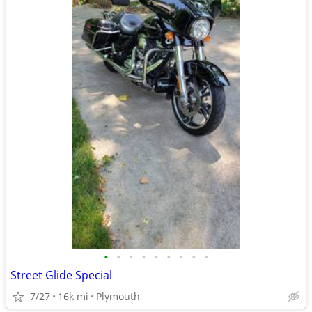
•
•
•
•
•
•
•
•
•
Street Glide Special
7/27
16k mi
Plymouth