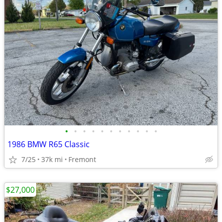
•
•
•
•
•
•
•
•
•
•
•
1986 BMW R65 Classic
7/25
37k mi
Fremont
$27,000