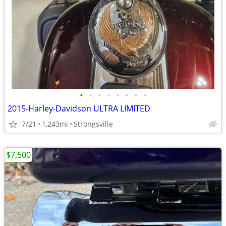
•
•
•
•
•
•
•
•
2015-Harley-Davidson ULTRA LIMITED
7/21
1,243mi
Strongsville
$7,500