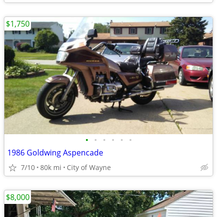
$1,750
•
•
•
•
•
•
1986 Goldwing Aspencade
7/10
80k mi
City of Wayne
$8,000