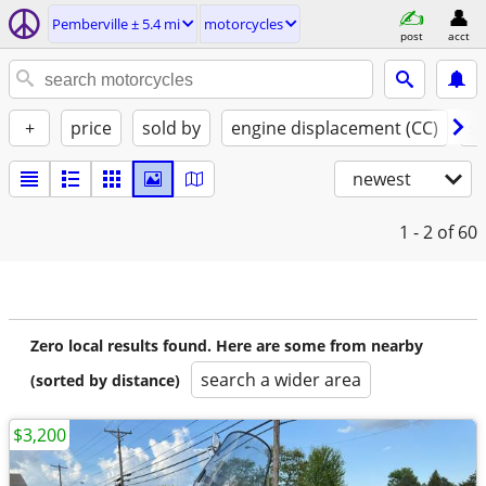
Pemberville ± 5.4 mi
motorcycles
post
acct
+
price
sold by
engine displacement (CC)
st
newest
1 - 2
of 60
Zero local results found. Here are some from nearby
search a wider area
(sorted by distance)
$3,200