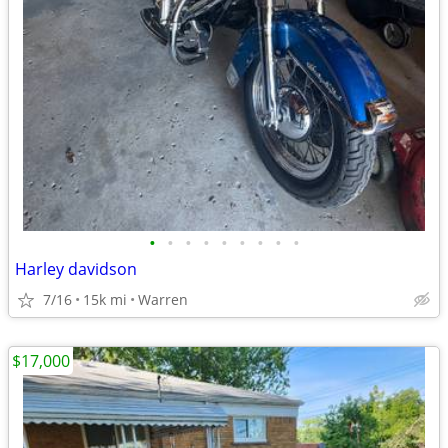
•
•
•
•
•
•
•
•
•
Harley davidson
7/16
15k mi
Warren
$17,000