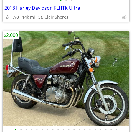
•
•
•
2018 Harley Davidson FLHTK Ultra
7/8
14k mi
St. Clair Shores
$2,000
•
•
•
•
•
•
•
•
•
•
•
•
•
•
•
•
•
•
•
•