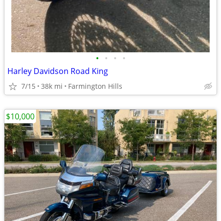
•
•
•
•
Harley Davidson Road King
7/15
38k mi
Farmington Hills
$10,000