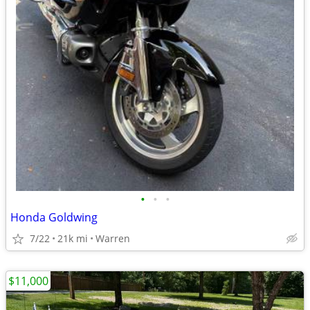
•
•
•
Honda Goldwing
7/22
21k mi
Warren
$11,000