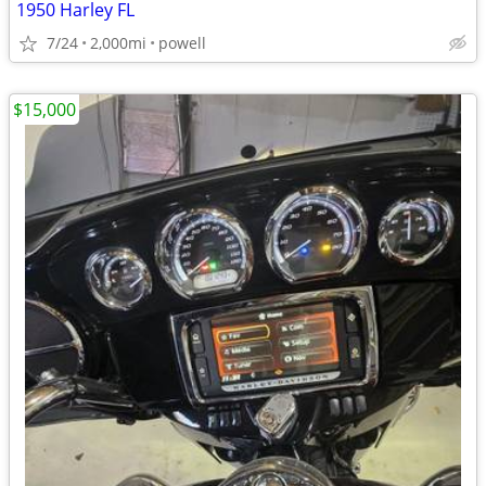
1950 Harley FL
7/24
2,000mi
powell
$15,000