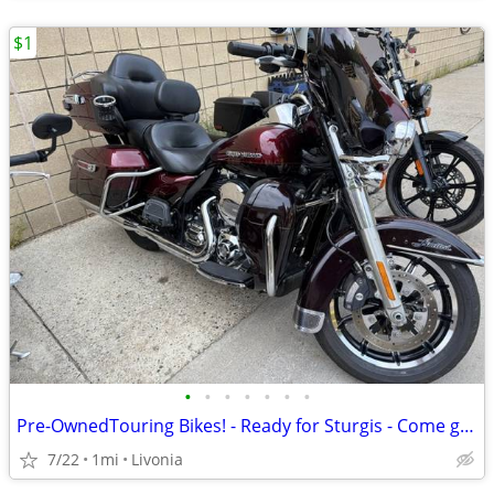
$1
•
•
•
•
•
•
•
Pre-OwnedTouring Bikes! - Ready for Sturgis - Come get one!
7/22
1mi
Livonia