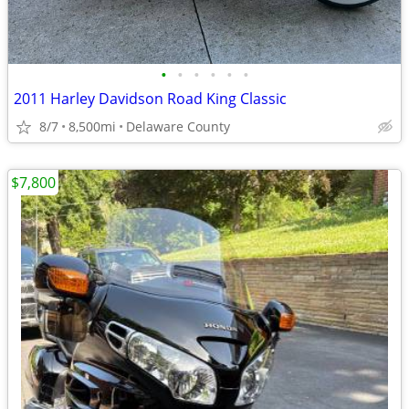
•
•
•
•
•
•
2011 Harley Davidson Road King Classic
8/7
8,500mi
Delaware County
$7,800