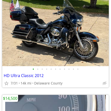
•
•
•
•
•
•
•
•
•
•
•
HD Ultra Classic 2012
7/31
14k mi
Delaware County
$14,500