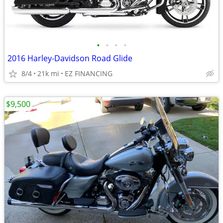
•
•
•
•
2016 Harley-Davidson Road Glide
8/4
21k mi
EZ FINANCING
$9,500