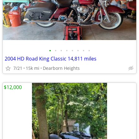
•
•
•
•
•
•
•
•
2004 HD Road King Classic 14,811 miles
7/21
15k mi
Dearborn Heights
$12,000