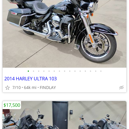
•
•
•
•
•
•
•
•
•
•
•
•
•
•
•
2014 HARLEY ULTRA 103
7/10
64k mi
FINDLAY
$17,500