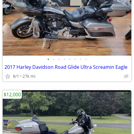
•
•
•
•
•
•
•
•
2017 Harley Davidson Road Glide Ultra Screamin Eagle
8/1
27k mi
$12,000