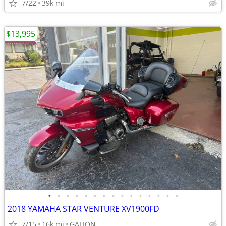
7/22
39k mi
$13,995
•
•
•
•
•
•
•
•
•
•
•
•
•
•
•
2018 YAMAHA STAR VENTURE XV1900FD
7/15
16k mi
GALION