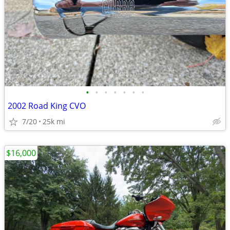
•
•
•
•
•
•
•
2002 Road King CVO
7/20
25k mi
$16,000