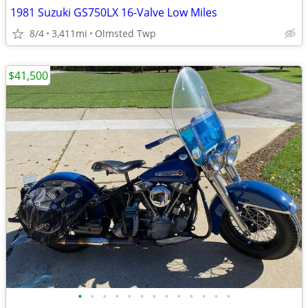
1981 Suzuki GS750LX 16-Valve Low Miles
8/4
3,411mi
Olmsted Twp
$41,500
•
•
•
•
•
•
•
•
•
•
•
•
•