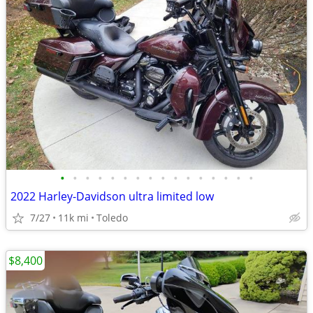
•
•
•
•
•
•
•
•
•
•
•
•
•
•
•
•
2022 Harley-Davidson ultra limited low
7/27
11k mi
Toledo
$8,400