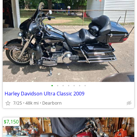
•
•
•
•
•
•
•
Harley Davidson Ultra Classic 2009
7/25
48k mi
Dearborn
$7,150