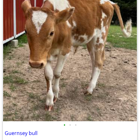
•
•
•
Guernsey bull