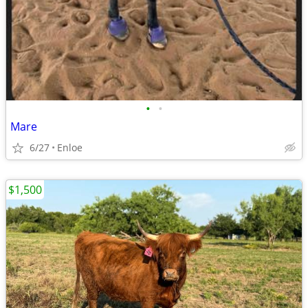
•
•
Mare
6/27
Enloe
$1,500