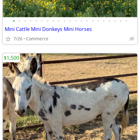
•
•
•
•
•
•
•
•
•
•
•
•
•
•
•
•
•
•
•
•
•
Mini Cattle Mini Donkeys Mini Horses
7/26
Commerce
$1,500