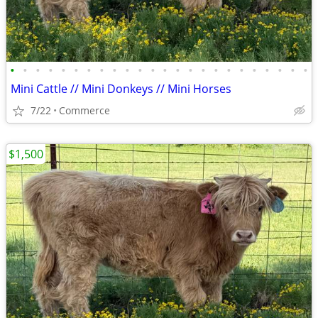
•
•
•
•
•
•
•
•
•
•
•
•
•
•
•
•
•
•
•
•
•
•
•
•
Mini Cattle // Mini Donkeys // Mini Horses
7/22
Commerce
$1,500