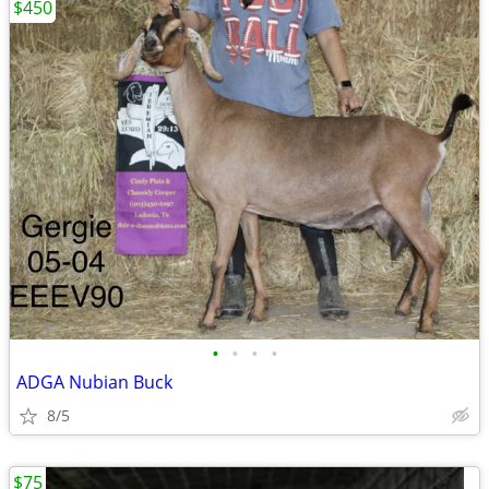
$450
•
•
•
•
ADGA Nubian Buck
8/5
$75