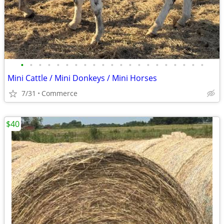
•
•
•
•
•
•
•
•
•
•
•
•
•
•
•
•
•
•
•
•
•
Mini Cattle / Mini Donkeys / Mini Horses
7/31
Commerce
$40