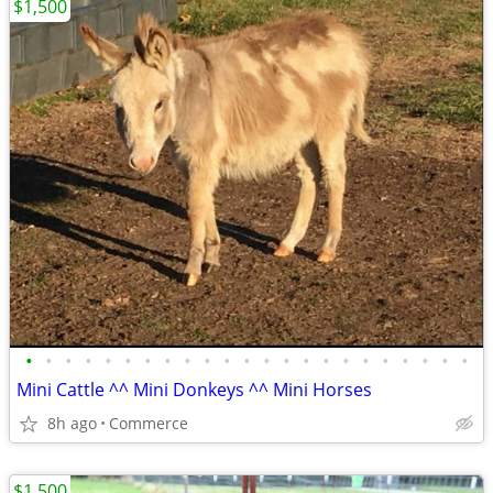
$1,500
•
•
•
•
•
•
•
•
•
•
•
•
•
•
•
•
•
•
•
•
•
•
•
Mini Cattle ^^ Mini Donkeys ^^ Mini Horses
8h ago
Commerce
$1,500