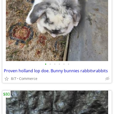
•
•
•
•
•
•
Proven holland lop doe. Bunny bunnies rabbitvrabbits
8/7
Commerce
$80