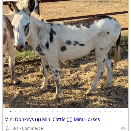
•
•
•
•
•
•
•
•
•
•
•
•
•
•
•
•
•
•
•
•
•
•
Mini Donkeys ()() Mini Cattle ()() Mini Horses
8/1
Commerce