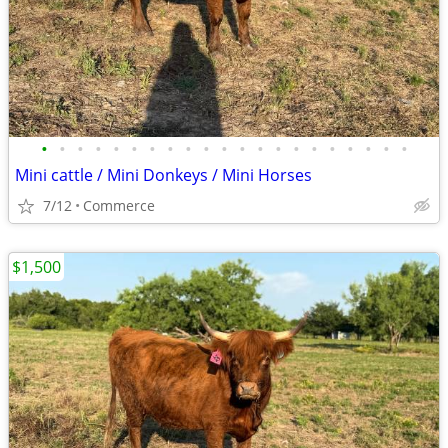
•
•
•
•
•
•
•
•
•
•
•
•
•
•
•
•
•
•
•
•
•
Mini cattle / Mini Donkeys / Mini Horses
7/12
Commerce
$1,500