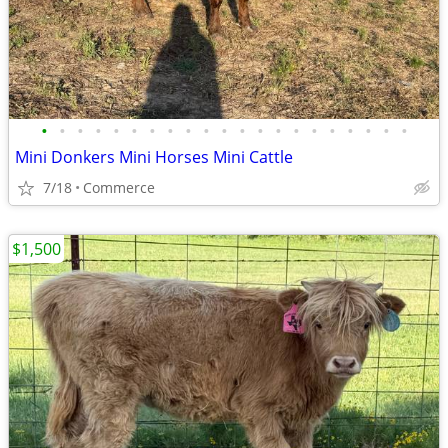
•
•
•
•
•
•
•
•
•
•
•
•
•
•
•
•
•
•
•
•
•
Mini Donkers Mini Horses Mini Cattle
7/18
Commerce
$1,500