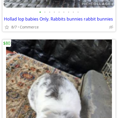
•
•
•
•
•
•
•
•
•
Hollad lop babies Only. Rabbits bunnies rabbit bunnies
8/7
Commerce
$80