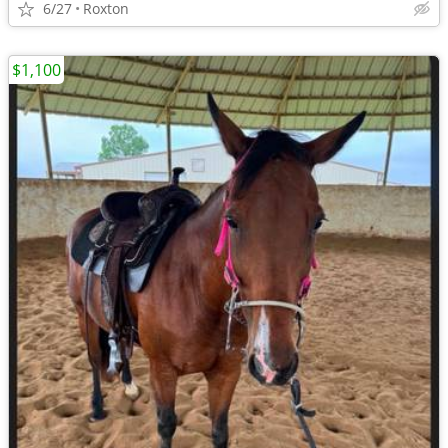
6/27
Roxton
$1,100