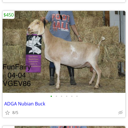
$450
•
•
•
•
•
•
ADGA Nubian Buck
8/5