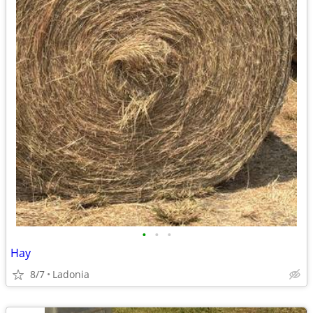
•
•
•
Hay
8/7
Ladonia