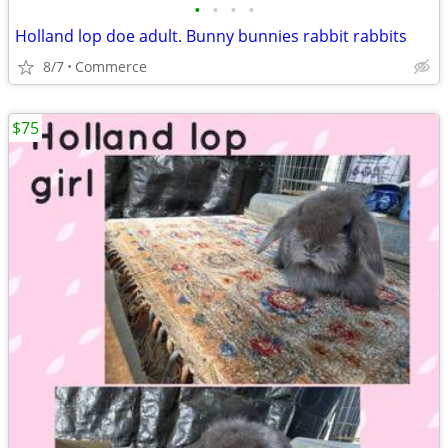
•
•
•
•
Holland lop doe adult. Bunny bunnies rabbit rabbits
8/7
Commerce
$75