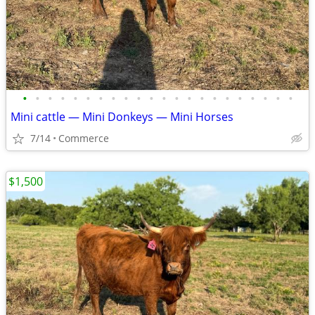
•
•
•
•
•
•
•
•
•
•
•
•
•
•
•
•
•
•
•
•
•
•
Mini cattle — Mini Donkeys — Mini Horses
7/14
Commerce
$1,500