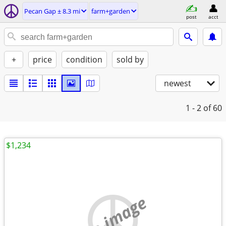
Pecan Gap ± 8.3 mi
farm+garden
post
acct
+
price
condition
sold by
newest
1 - 2
of 60
$1,234
no image