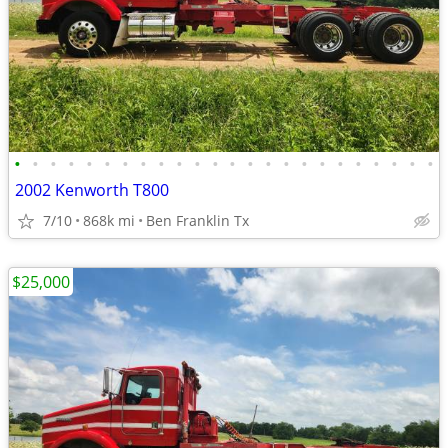
•
•
•
•
•
•
•
•
•
•
•
•
•
•
•
•
•
•
•
•
•
•
•
•
2002 Kenworth T800
7/10
868k mi
Ben Franklin Tx
$25,000