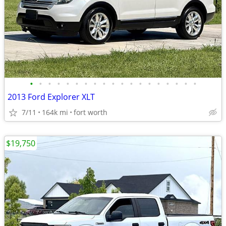
•
•
•
•
•
•
•
•
•
•
•
•
•
•
•
•
•
•
•
2013 Ford Explorer XLT
7/11
164k mi
fort worth
$19,750