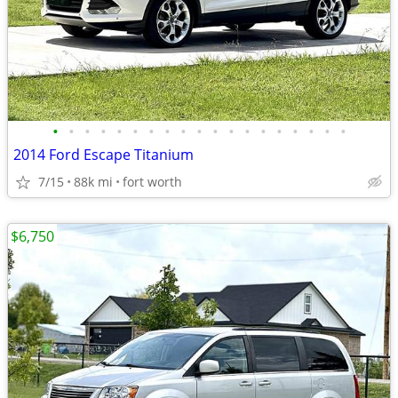
•
•
•
•
•
•
•
•
•
•
•
•
•
•
•
•
•
•
•
2014 Ford Escape Titanium
7/15
88k mi
fort worth
$6,750