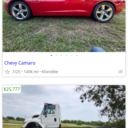
•
•
•
•
•
•
Chevy Camaro
7/25
149k mi
Klondike
$25,777