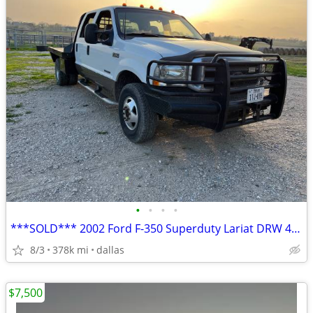
•
•
•
•
***SOLD*** 2002 Ford F-350 Superduty Lariat DRW 4X4 Crewcab Flatbed
8/3
378k mi
dallas
$7,500