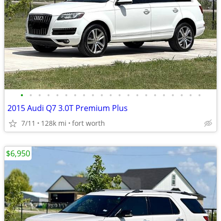
•
•
•
•
•
•
•
•
•
•
•
•
•
•
•
•
•
•
•
•
•
2015 Audi Q7 3.0T Premium Plus
7/11
128k mi
fort worth
$6,950