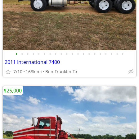
•
•
•
•
•
•
•
•
•
•
•
•
•
•
•
•
•
•
•
•
2011 International 7400
7/10
168k mi
Ben Franklin Tx
$25,000