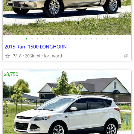
•
•
•
•
•
•
•
•
•
•
•
•
•
•
•
•
2015 Ram 1500 LONGHORN
7/18
206k mi
fort worth
$8,750