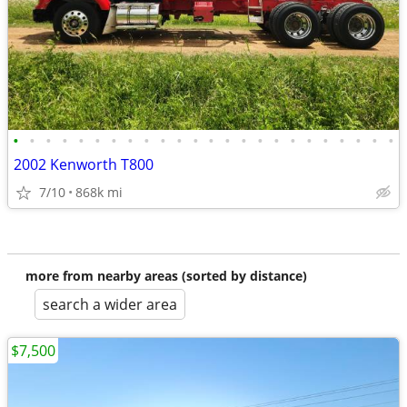
•
•
•
•
•
•
•
•
•
•
•
•
•
•
•
•
•
•
•
•
•
•
•
•
2002 Kenworth T800
7/10
868k mi
more from nearby areas (sorted by distance)
search a wider area
$7,500