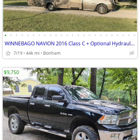
•
•
•
•
•
•
•
•
•
•
•
•
•
•
•
•
•
•
•
•
•
•
•
•
WINNEBAGO NAVION 2016 Class C + Optional Hydraulic car Dolly
7/19
44k mi
Bonham
$9,750