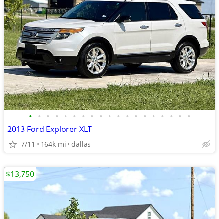
•
•
•
•
•
•
•
•
•
•
•
•
•
•
•
•
•
•
•
2013 Ford Explorer XLT
7/11
164k mi
dallas
$13,750