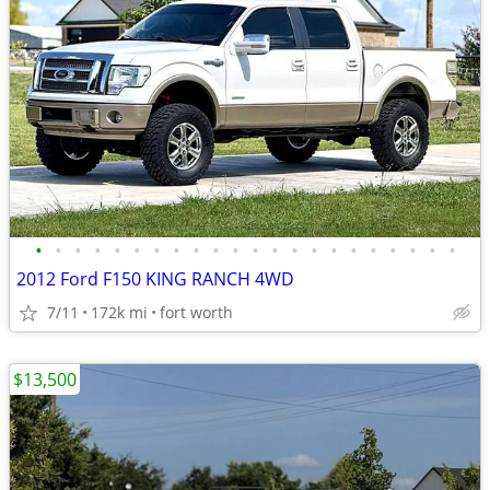
•
•
•
•
•
•
•
•
•
•
•
•
•
•
•
•
•
•
•
•
•
•
2012 Ford F150 KING RANCH 4WD
7/11
172k mi
fort worth
$13,500