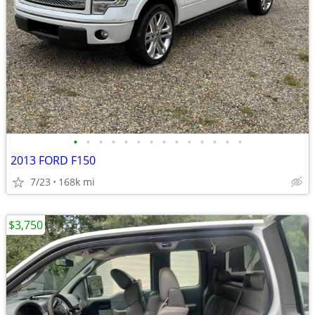
•
•
•
•
•
•
•
•
•
•
•
•
•
•
2013 FORD F150
7/23
168k mi
$3,750