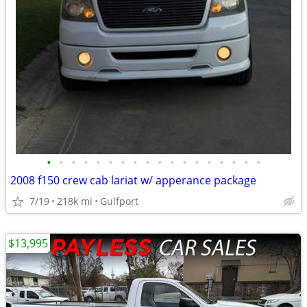
•
•
•
•
•
•
•
•
•
•
•
•
•
•
•
•
•
•
2008 f150 crew cab lariat w/ apperance package
7/19
218k mi
Gulfport
$13,995