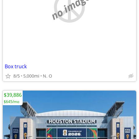
no image
Box truck
8/5
5,000mi
N. O
$39,886
$645/mo