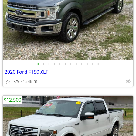
•
•
•
•
•
•
•
•
•
•
•
•
2020 Ford F150 XLT
7/9
154k mi
$12,500