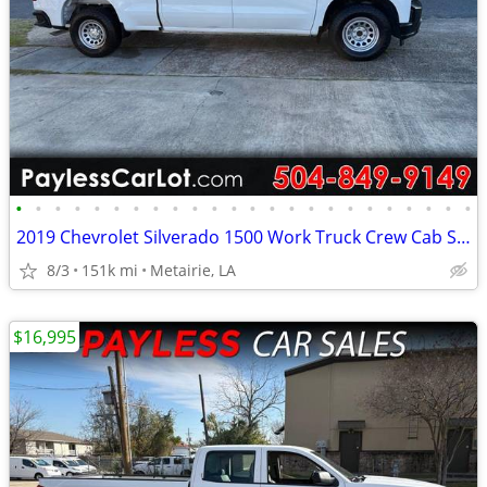
•
•
•
•
•
•
•
•
•
•
•
•
•
•
•
•
•
•
•
•
•
•
•
•
2019 Chevrolet Silverado 1500 Work Truck Crew Cab Short Box 2WD
8/3
151k mi
Metairie, LA
$16,995