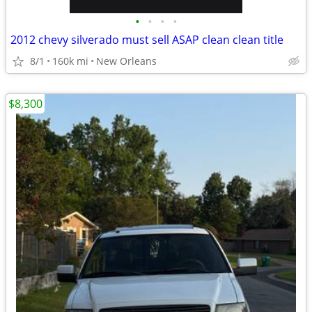
•
•
•
•
2012 chevy silverado must sell ASAP clean clean title
8/1
160k mi
New Orleans
$8,300