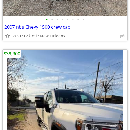
•
•
•
•
•
•
•
•
2007 nbs Chevy 1500 crew cab
7/30
64k mi
New Orleans
$39,900