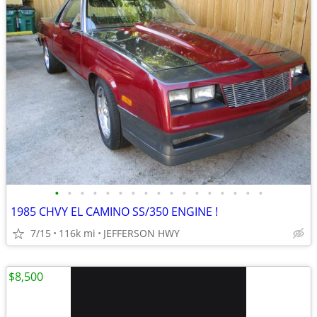
•
•
•
•
•
•
•
•
•
•
•
•
•
•
•
•
•
1985 CHVY EL CAMINO SS/350 ENGINE !
7/15
116k mi
JEFFERSON HWY
$8,500