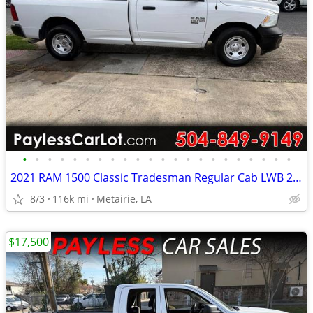
•
•
•
•
•
•
•
•
•
•
•
•
•
•
•
•
•
•
•
•
•
•
2021 RAM 1500 Classic Tradesman Regular Cab LWB 2WD
8/3
116k mi
Metairie, LA
$17,500