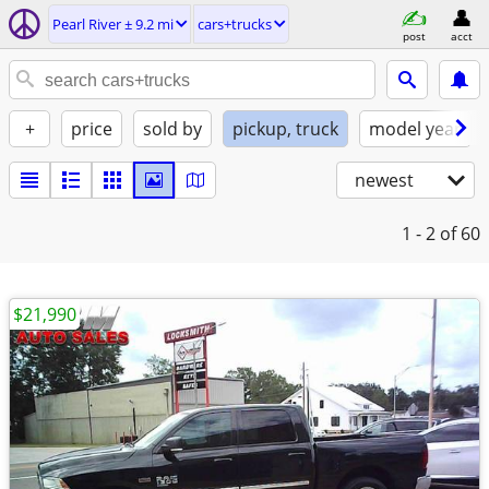
Pearl River ± 9.2 mi
cars+trucks
post
acct
+
price
sold by
pickup, truck
model year
newest
1 - 2
of 60
$21,990