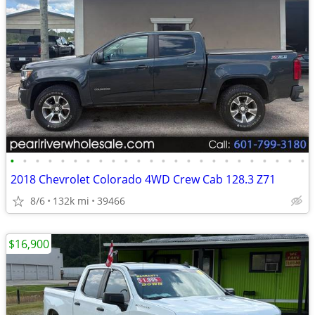
•
•
•
•
•
•
•
•
•
•
•
•
•
•
•
•
•
•
•
•
•
•
•
•
2018 Chevrolet Colorado 4WD Crew Cab 128.3 Z71
8/6
132k mi
39466
$16,900