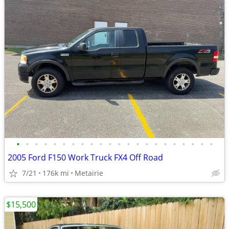
•
•
•
•
•
•
•
•
•
•
•
•
•
•
•
•
•
•
•
•
•
•
2005 Ford F150 Work Truck FX4 Off Road
7/21
176k mi
Metairie
$15,500