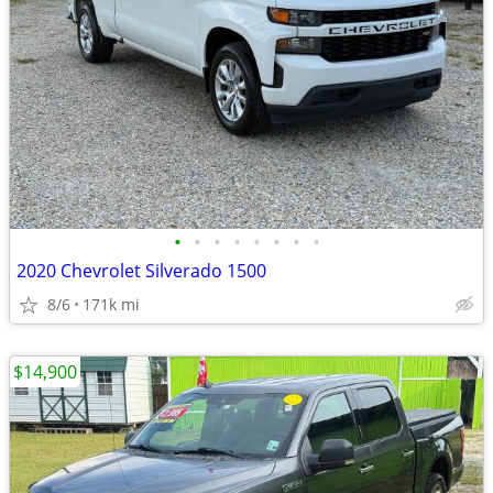
•
•
•
•
•
•
•
•
2020 Chevrolet Silverado 1500
8/6
171k mi
$14,900