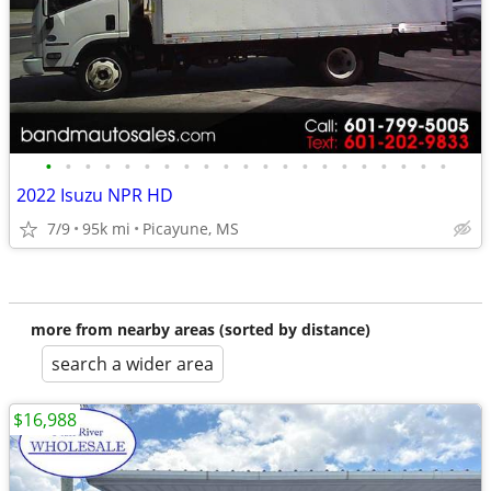
•
•
•
•
•
•
•
•
•
•
•
•
•
•
•
•
•
•
•
•
•
2022 Isuzu NPR HD
7/9
95k mi
Picayune, MS
more from nearby areas (sorted by distance)
search a wider area
$16,988