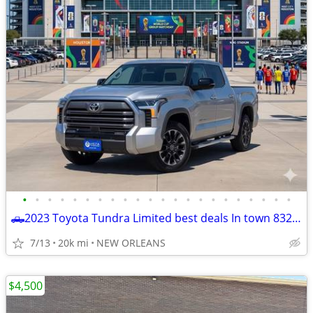
•
•
•
•
•
•
•
•
•
•
•
•
•
•
•
•
•
•
•
•
•
•
🛻2023 Toyota Tundra Limited best deals In town 832-249-1818
7/13
20k mi
NEW ORLEANS
$4,500