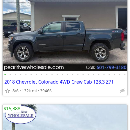
•
•
•
•
•
•
•
•
•
•
•
•
•
•
•
•
•
•
•
•
•
•
•
•
2018 Chevrolet Colorado 4WD Crew Cab 128.3 Z71
8/6
132k mi
39466
$15,888