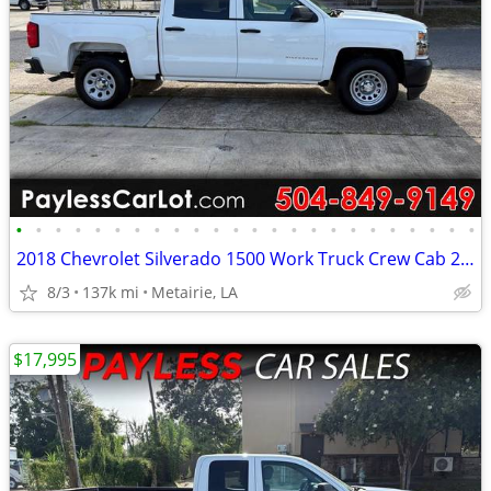
•
•
•
•
•
•
•
•
•
•
•
•
•
•
•
•
•
•
•
•
•
•
•
•
2018 Chevrolet Silverado 1500 Work Truck Crew Cab 2WD
8/3
137k mi
Metairie, LA
$17,995