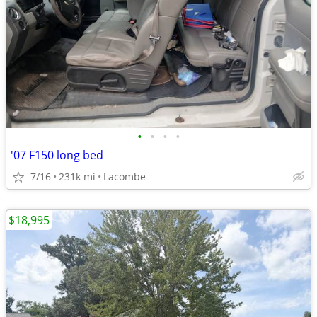
•
•
•
•
'07 F150 long bed
7/16
231k mi
Lacombe
$18,995