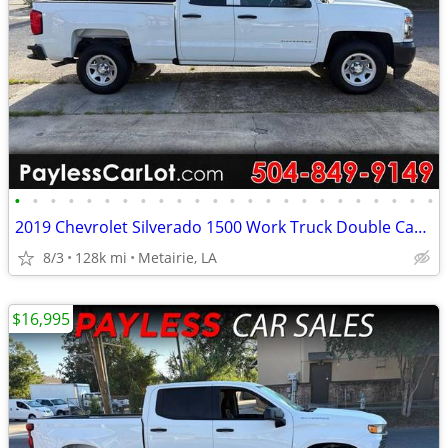
•
•
•
•
•
•
•
•
•
•
•
•
•
•
•
•
•
•
•
•
•
•
•
•
2019 Chevrolet Silverado 1500 Work Truck Double Cab 2WD
8/3
128k mi
Metairie, LA
$16,995