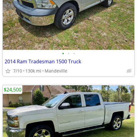
•
•
•
2014 Ram Tradesman 1500 Truck
7/10
130k mi
Mandeville
$24,500