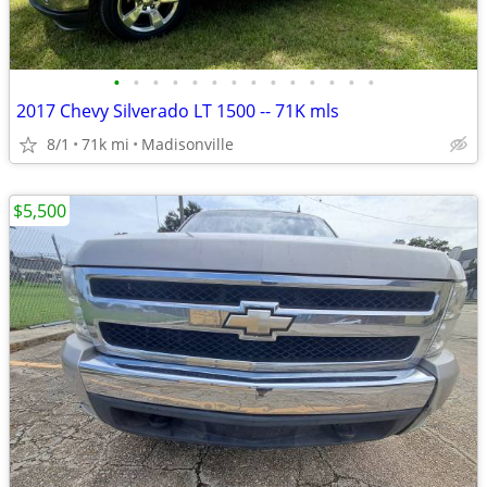
•
•
•
•
•
•
•
•
•
•
•
•
•
•
2017 Chevy Silverado LT 1500 -- 71K mls
8/1
71k mi
Madisonville
$5,500