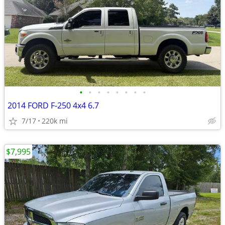
•
•
•
•
•
•
•
•
2014 FORD F-250 4x4 6.7
7/17
220k mi
$7,995