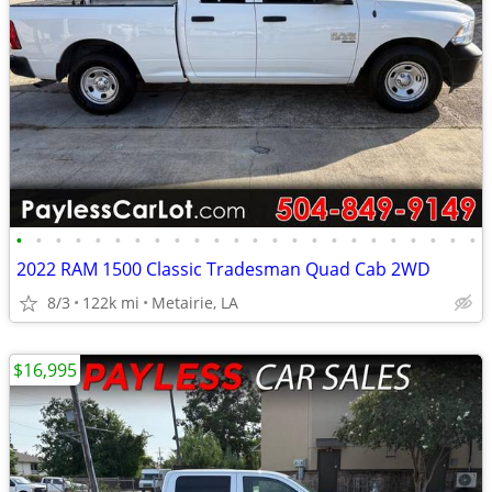
•
•
•
•
•
•
•
•
•
•
•
•
•
•
•
•
•
•
•
•
•
•
•
•
2022 RAM 1500 Classic Tradesman Quad Cab 2WD
8/3
122k mi
Metairie, LA
$16,995