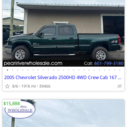
•
•
•
•
•
•
•
•
•
•
•
•
•
•
•
•
•
•
•
•
•
•
•
2005 Chevrolet Silverado 2500HD 4WD Crew Cab 167 LT w/1LT
8/6
191k mi
39466
$15,888