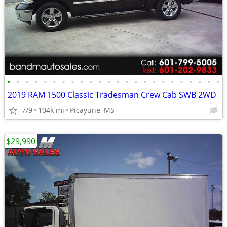
•
•
•
•
•
•
•
•
•
•
•
•
•
•
•
•
•
•
•
•
•
•
•
•
2019 RAM 1500 Classic Tradesman Crew Cab SWB 2WD
7/9
104k mi
Picayune, MS
$29,990