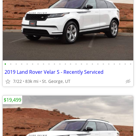
•
•
•
•
•
•
•
•
•
•
•
•
•
•
•
•
•
•
•
•
•
•
•
•
2019 Land Rover Velar S - Recently Serviced
7/22
83k mi
St. George, UT
$19,499