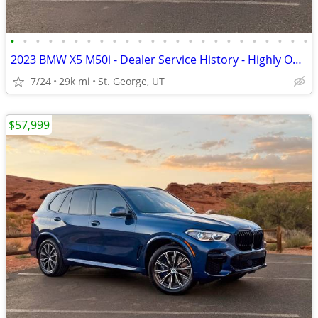
•
•
•
•
•
•
•
•
•
•
•
•
•
•
•
•
•
•
•
•
•
•
•
•
2023 BMW X5 M50i - Dealer Service History - Highly Optioned
7/24
29k mi
St. George, UT
$57,999