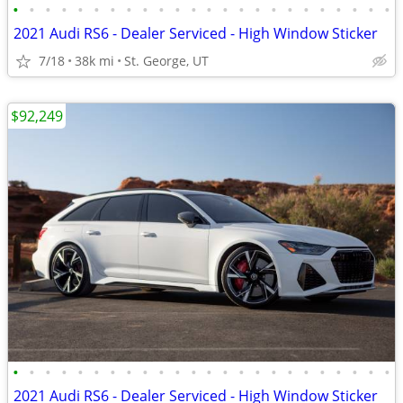
•
•
•
•
•
•
•
•
•
•
•
•
•
•
•
•
•
•
•
•
•
•
•
•
2021 Audi RS6 - Dealer Serviced - High Window Sticker
7/18
38k mi
St. George, UT
$92,249
•
•
•
•
•
•
•
•
•
•
•
•
•
•
•
•
•
•
•
•
•
•
•
•
2021 Audi RS6 - Dealer Serviced - High Window Sticker