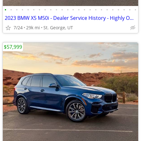
•
•
•
•
•
•
•
•
•
•
•
•
•
•
•
•
•
•
•
•
•
•
•
•
2023 BMW X5 M50i - Dealer Service History - Highly Optioned
7/24
29k mi
St. George, UT
$57,999