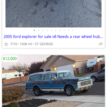
•
•
•
•
•
•
•
•
•
•
2005 ford explorer for sale v8 Needs a rear wheel hub bearing
7/10
160k mi
ST GEORGE
$12,000