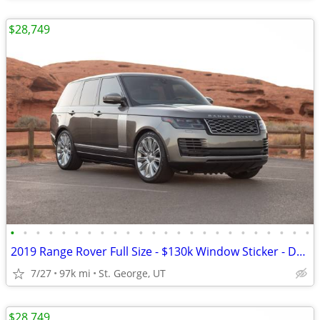
$28,749
•
•
•
•
•
•
•
•
•
•
•
•
•
•
•
•
•
•
•
•
•
•
•
•
2019 Range Rover Full Size - $130k Window Sticker - Dealer Serviced
7/27
97k mi
St. George, UT
$28,749