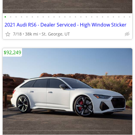
•
•
•
•
•
•
•
•
•
•
•
•
•
•
•
•
•
•
•
•
•
•
•
•
2021 Audi RS6 - Dealer Serviced - High Window Sticker
7/18
38k mi
St. George, UT
$92,249