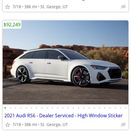
7/18
38k mi
St. George, UT
$92,249
•
•
•
•
•
•
•
•
•
•
•
•
•
•
•
•
•
•
•
•
•
•
•
•
2021 Audi RS6 - Dealer Serviced - High Window Sticker
7/18
38k mi
St. George, UT