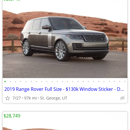
•
•
•
•
•
•
•
•
•
•
•
•
•
•
•
•
•
•
•
•
•
•
•
•
2019 Range Rover Full Size - $130k Window Sticker - Dealer Serviced
7/27
97k mi
St. George, UT
$28,749