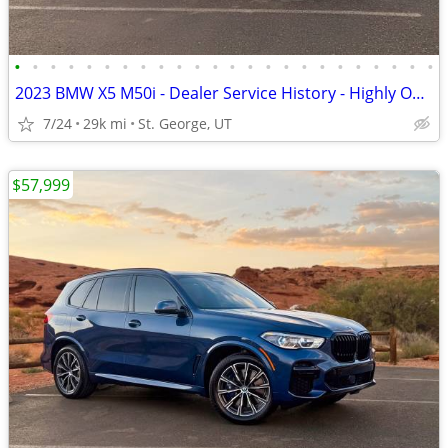
•
•
•
•
•
•
•
•
•
•
•
•
•
•
•
•
•
•
•
•
•
•
•
•
2023 BMW X5 M50i - Dealer Service History - Highly Optioned
7/24
29k mi
St. George, UT
$57,999