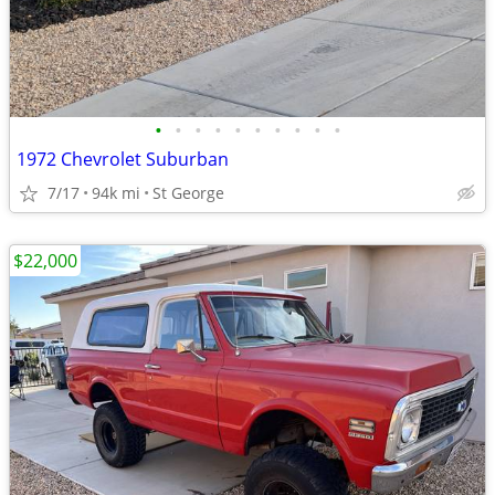
•
•
•
•
•
•
•
•
•
•
1972 Chevrolet Suburban
7/17
94k mi
St George
$22,000