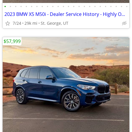
•
•
•
•
•
•
•
•
•
•
•
•
•
•
•
•
•
•
•
•
•
•
•
•
2023 BMW X5 M50i - Dealer Service History - Highly Optioned
7/24
29k mi
St. George, UT
$57,999