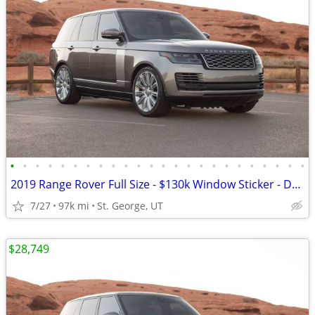
•
•
•
•
•
•
•
•
•
•
•
•
•
•
•
•
•
•
•
•
•
•
•
•
2019 Range Rover Full Size - $130k Window Sticker - Dealer Serviced
7/27
97k mi
St. George, UT
$28,749