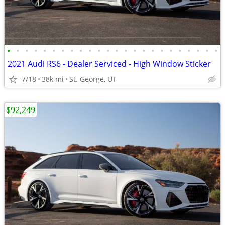
•
•
•
•
•
•
•
•
•
•
•
•
•
•
•
•
•
•
•
•
•
•
•
•
2021 Audi RS6 - Dealer Serviced - High Window Sticker
7/18
38k mi
St. George, UT
$92,249