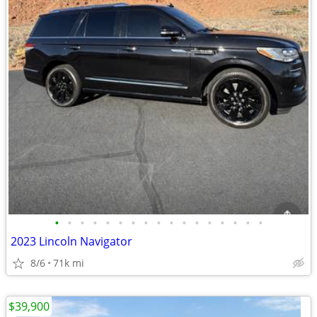
•
•
•
•
•
•
•
•
•
•
•
•
•
•
•
•
•
2023 Lincoln Navigator
8/6
71k mi
$39,900