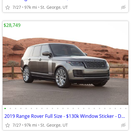
7/27
97k mi
St. George, UT
$28,749
•
•
•
•
•
•
•
•
•
•
•
•
•
•
•
•
•
•
•
•
•
•
•
•
2019 Range Rover Full Size - $130k Window Sticker - Dealer Serviced
7/27
97k mi
St. George, UT