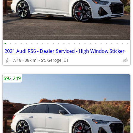
•
•
•
•
•
•
•
•
•
•
•
•
•
•
•
•
•
•
•
•
•
•
•
•
2021 Audi RS6 - Dealer Serviced - High Window Sticker
7/18
38k mi
St. Geroge, UT
$92,249