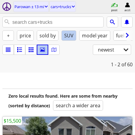
Parowan ± 13 mi
cars+trucks
post
acct
+
price
sold by
SUV
model year
fuel
newest
1 - 2
of 60
Zero local results found. Here are some from nearby
search a wider area
(sorted by distance)
$15,500