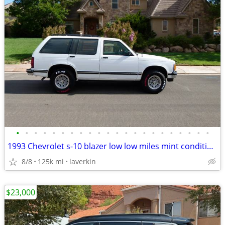
•
•
•
•
•
•
•
•
•
•
•
•
•
•
•
•
•
•
•
•
•
•
1993 Chevrolet s-10 blazer low low miles mint condition.!!!!
8/8
125k mi
laverkin
$23,000