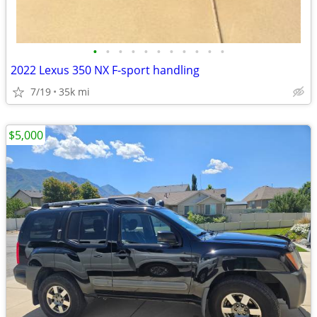
•
•
•
•
•
•
•
•
•
•
•
2022 Lexus 350 NX F-sport handling
7/19
35k mi
$5,000