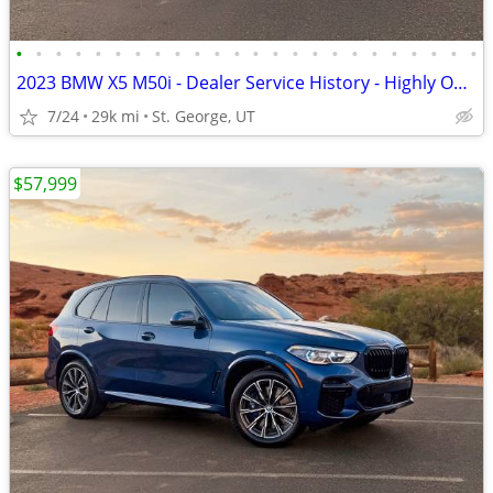
•
•
•
•
•
•
•
•
•
•
•
•
•
•
•
•
•
•
•
•
•
•
•
•
2023 BMW X5 M50i - Dealer Service History - Highly Optioned
7/24
29k mi
St. George, UT
$57,999