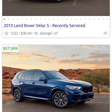
•
•
•
•
•
•
•
•
•
•
•
•
•
•
•
•
•
•
•
•
•
•
•
•
2019 Land Rover Velar S - Recently Serviced
7/22
83k mi
St. George, UT
$57,999