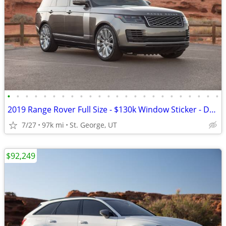
•
•
•
•
•
•
•
•
•
•
•
•
•
•
•
•
•
•
•
•
•
•
•
•
2019 Range Rover Full Size - $130k Window Sticker - Dealer Serviced
7/27
97k mi
St. George, UT
$92,249