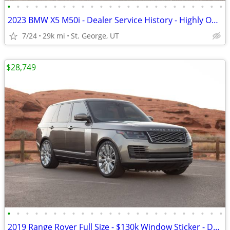
•
•
•
•
•
•
•
•
•
•
•
•
•
•
•
•
•
•
•
•
•
•
•
•
2023 BMW X5 M50i - Dealer Service History - Highly Optioned
7/24
29k mi
St. George, UT
$28,749
•
•
•
•
•
•
•
•
•
•
•
•
•
•
•
•
•
•
•
•
•
•
•
•
2019 Range Rover Full Size - $130k Window Sticker - Dealer Serviced