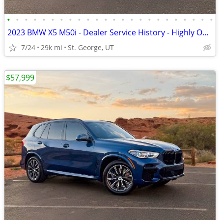
•
•
•
•
•
•
•
•
•
•
•
•
•
•
•
•
•
•
•
•
•
•
•
•
2023 BMW X5 M50i - Dealer Service History - Highly Optioned
7/24
29k mi
St. George, UT
$57,999