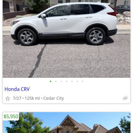
•
•
•
•
•
•
•
Honda CRV
7/27
125k mi
Cedar City
$5,950