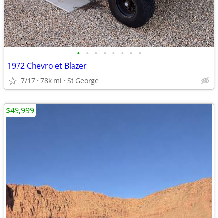
•
•
•
•
•
•
•
•
1972 Chevrolet Blazer
7/17
78k mi
St George
$49,999