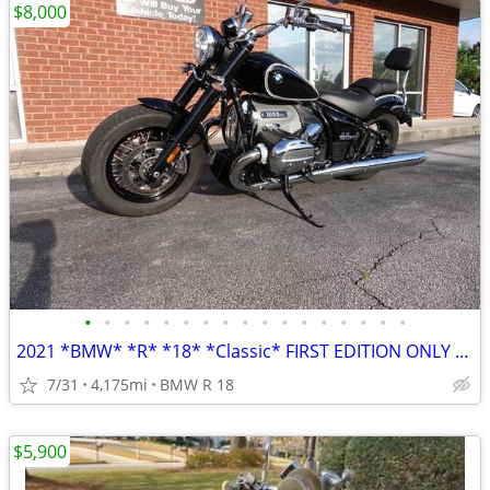
$8,000
•
•
•
•
•
•
•
•
•
•
•
•
•
•
•
•
•
2021 *BMW* *R* *18* *Classic* FIRST EDITION ONLY 4,100 MILES
7/31
4,175mi
BMW R 18
$5,900