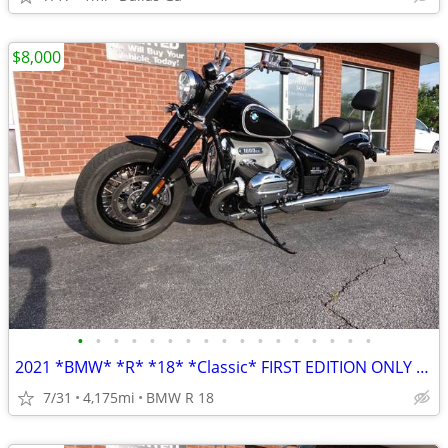
$8,000
•
•
•
•
•
•
•
•
•
•
•
•
•
•
•
•
•
2021 *BMW* *R* *18* *Classic* FIRST EDITION ONLY 4,100 MILES
7/31
4,175mi
BMW R 18