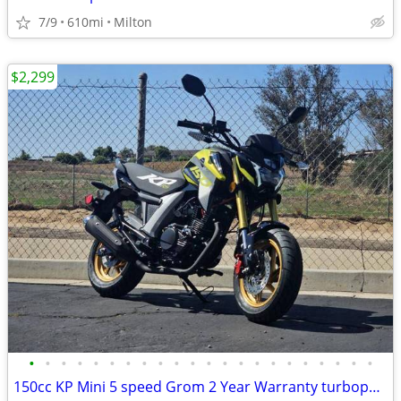
7/9
610mi
Milton
$2,299
•
•
•
•
•
•
•
•
•
•
•
•
•
•
•
•
•
•
•
•
•
•
150cc KP Mini 5 speed Grom 2 Year Warranty turbopowersports