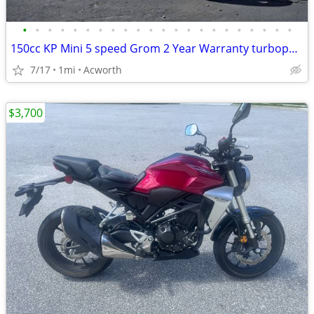
•
•
•
•
•
•
•
•
•
•
•
•
•
•
•
•
•
•
•
•
•
•
150cc KP Mini 5 speed Grom 2 Year Warranty turbopowersports
7/17
1mi
Acworth
$3,700