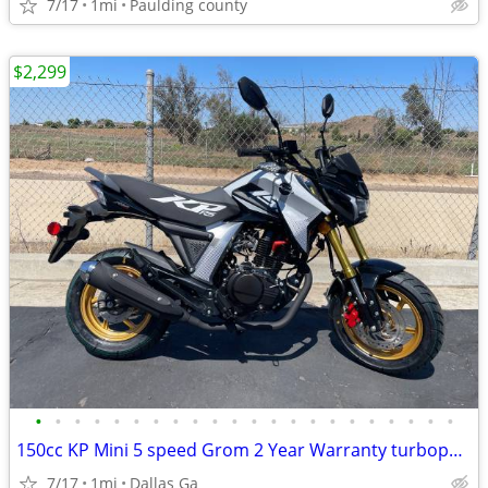
7/17
1mi
Paulding county
$2,299
•
•
•
•
•
•
•
•
•
•
•
•
•
•
•
•
•
•
•
•
•
•
150cc KP Mini 5 speed Grom 2 Year Warranty turbopowersports
7/17
1mi
Dallas Ga