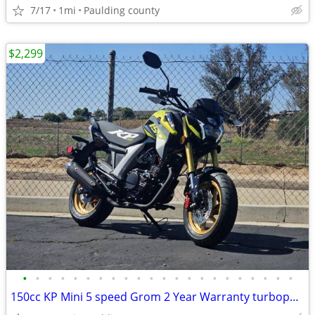
7/17
1mi
Paulding county
$2,299
•
•
•
•
•
•
•
•
•
•
•
•
•
•
•
•
•
•
•
•
•
•
150cc KP Mini 5 speed Grom 2 Year Warranty turbopowersports