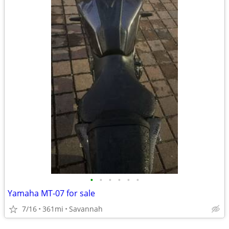
•
•
•
•
•
•
Yamaha MT-07 for sale
7/16
361mi
Savannah