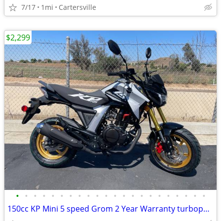
7/17
1mi
Cartersville
$2,299
•
•
•
•
•
•
•
•
•
•
•
•
•
•
•
•
•
•
•
•
•
•
150cc KP Mini 5 speed Grom 2 Year Warranty turbopowersports