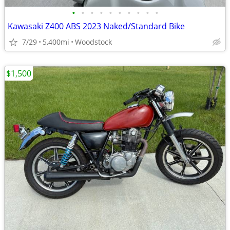
•
•
•
•
•
•
•
•
•
•
Kawasaki Z400 ABS 2023 Naked/Standard Bike
7/29
5,400mi
Woodstock
$1,500