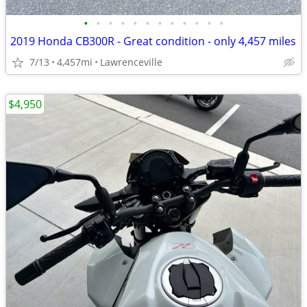
•
•
•
•
•
•
•
•
•
•
•
•
2019 Honda CB300R - Great condition - only 4,457 miles
7/13
4,457mi
Lawrenceville
$4,950