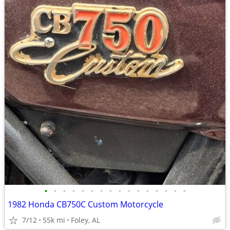
•
•
•
•
•
•
•
•
•
•
•
•
•
•
•
•
1982 Honda CB750C Custom Motorcycle
7/12
55k mi
Foley, AL