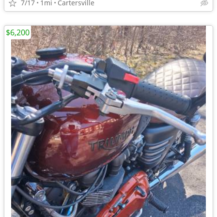
7/17
1mi
Cartersville
$6,200