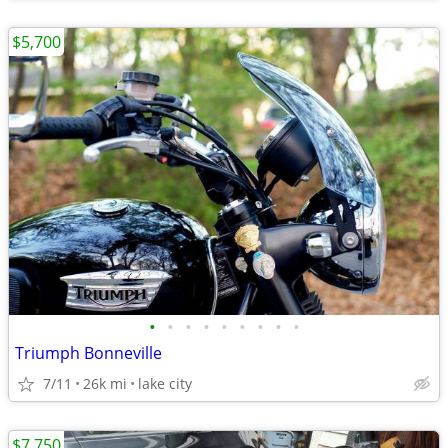
$5,700
•
•
•
•
•
•
•
•
•
Triumph Bonneville
7/11
26k mi
lake city
$7,750