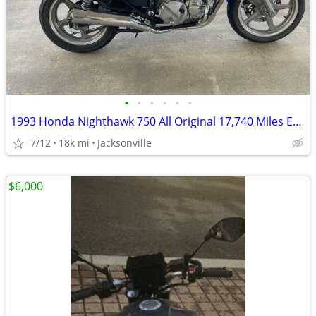
•
•
•
•
•
•
1993 Honda Nighthawk 750 All Original 17,740 Miles Excellent Condition
7/12
18k mi
Jacksonville
$6,000