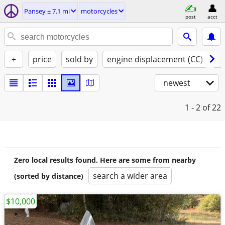
Pansey ± 7.1 mi
motorcycles
post
acct
+
price
sold by
engine displacement (CC)
st
newest
1 - 2
of 22
Zero local results found. Here are some from nearby
search a wider area
(sorted by distance)
$10,000