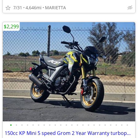
7/31
4,646mi
MARIETTA
$2,299
•
•
•
•
•
•
•
•
•
•
•
•
•
•
•
•
•
•
•
•
•
•
150cc KP Mini 5 speed Grom 2 Year Warranty turbopowersports