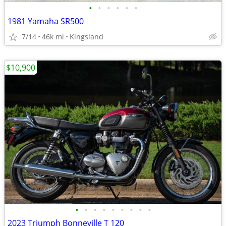
•
•
•
•
•
•
1981 Yamaha SR500
7/14
46k mi
Kingsland
$10,900
•
•
•
•
•
•
•
•
•
2023 Triumph Bonneville T 120