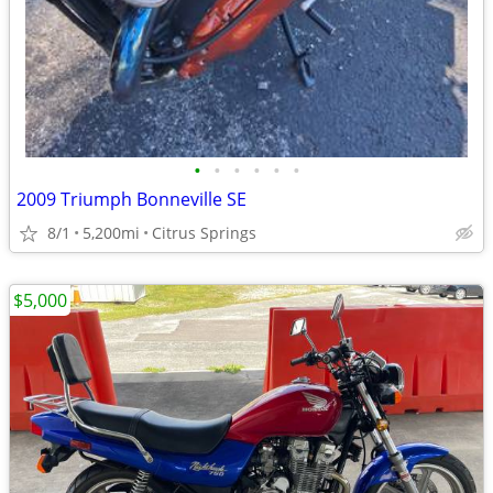
•
•
•
•
•
•
2009 Triumph Bonneville SE
8/1
5,200mi
Citrus Springs
$5,000