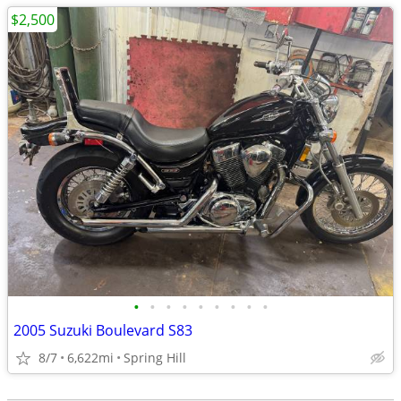
$2,500
•
•
•
•
•
•
•
•
•
2005 Suzuki Boulevard S83
8/7
6,622mi
Spring Hill