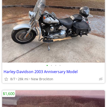
•
•
•
•
Harley-Davidson 2003 Anniversary Model
8/7
28k mi
New Brockton
$1,600