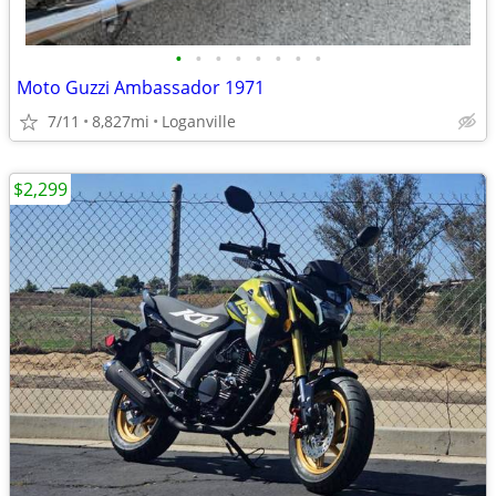
•
•
•
•
•
•
•
•
Moto Guzzi Ambassador 1971
7/11
8,827mi
Loganville
$2,299