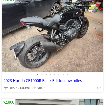
•
•
•
•
•
•
•
•
2023 Honda CB1000R Black Edition low miles
8/5
2,600mi
Decatur
$2,800