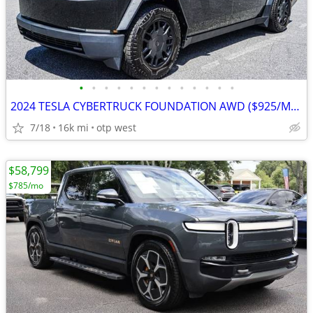
•
•
•
•
•
•
•
•
•
•
•
•
•
2024 TESLA CYBERTRUCK FOUNDATION AWD ($925/MO.)
7/18
16k mi
otp west
$58,799
$785/mo