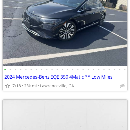
•
•
•
•
•
•
•
•
•
•
•
•
•
•
•
•
•
•
•
•
•
•
•
•
2024 Mercedes-Benz EQE 350 4Matic ** Low Miles
7/18
23k mi
Lawrenceville, GA