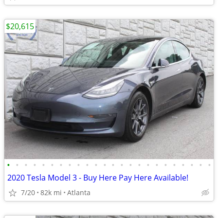
$20,615
•
•
•
•
•
•
•
•
•
•
•
•
•
•
•
•
•
•
•
•
•
•
•
•
2020 Tesla Model 3 - Buy Here Pay Here Available!
7/20
82k mi
Atlanta