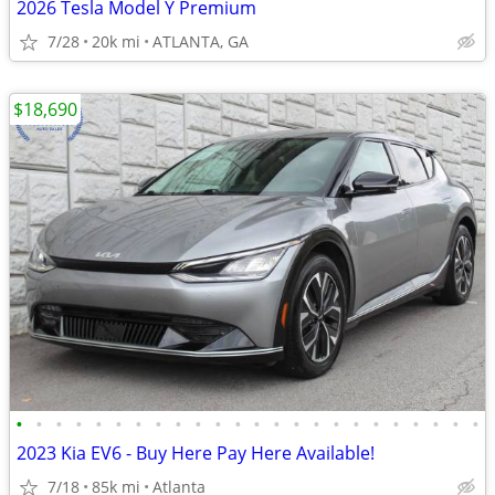
2026 Tesla Model Y Premium
7/28
20k mi
ATLANTA, GA
$18,690
•
•
•
•
•
•
•
•
•
•
•
•
•
•
•
•
•
•
•
•
•
•
•
•
2023 Kia EV6 - Buy Here Pay Here Available!
7/18
85k mi
Atlanta