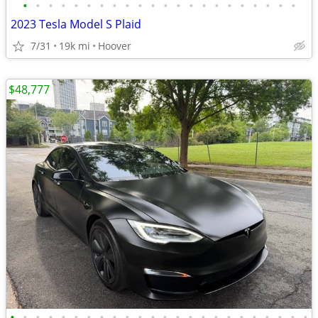
•
•
•
•
•
•
•
•
•
•
•
•
•
•
•
•
•
•
•
•
•
•
2023 Tesla Model S Plaid
7/31
19k mi
Hoover
$48,777
•
•
•
•
•
•
•
•
•
•
•
•
•
•
•
•
•
•
•
•
•
•
•
•