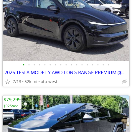
•
•
•
•
•
•
•
•
•
•
•
•
•
•
•
•
•
2026 TESLA MODEL Y AWD LONG RANGE PREMIUM ($559 PER MONTH)
7/13
52k mi
otp west
$79,299
$925/mo