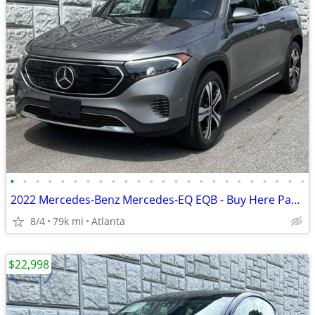
•
•
•
•
•
•
•
•
•
•
•
•
•
•
•
•
•
•
•
•
•
•
•
•
2022 Mercedes-Benz Mercedes-EQ EQB - Buy Here Pay Here Available!
8/4
79k mi
Atlanta
$22,998