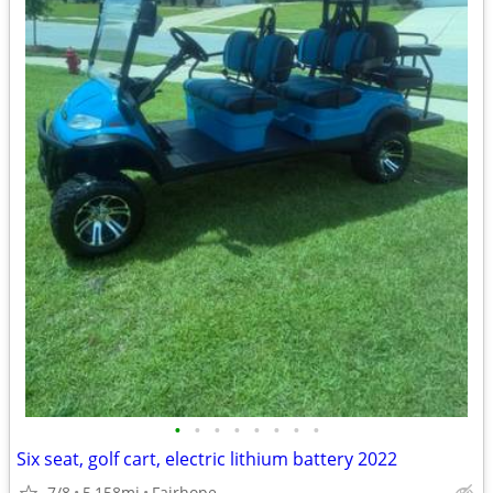
•
•
•
•
•
•
•
•
Six seat, golf cart, electric lithium battery 2022
7/8
5,158mi
Fairhope