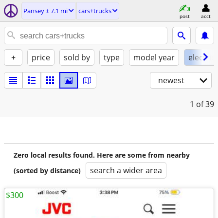
Pansey ± 7.1 mi
cars+trucks
post
acct
+
price
sold by
type
model year
electric
newest
1
of 39
Zero local results found. Here are some from nearby
search a wider area
(sorted by distance)
$300