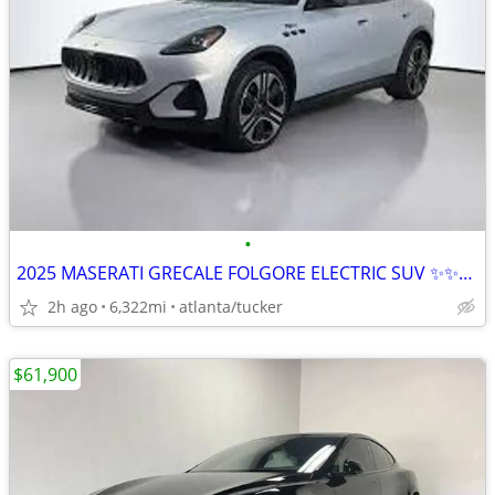
•
2025 MASERATI GRECALE FOLGORE ELECTRIC SUV ✨✨✨✨✨✨
2h ago
6,322mi
atlanta/tucker
$61,900