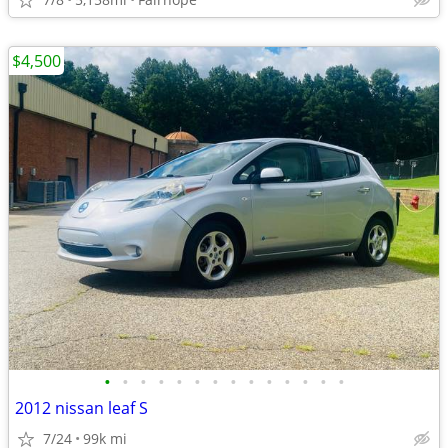
$4,500
•
•
•
•
•
•
•
•
•
•
•
•
•
•
2012 nissan leaf S
7/24
99k mi