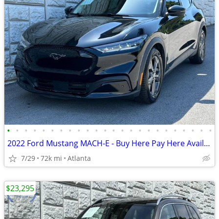
•
•
•
•
•
•
•
•
•
•
•
•
•
•
•
•
•
•
•
•
•
•
•
•
2022 Ford Mustang MACH-E - Buy Here Pay Here Available!
7/29
72k mi
Atlanta
$23,295