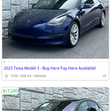
•
•
•
•
•
•
•
•
•
•
•
•
•
•
•
•
•
•
•
•
•
•
•
•
2023 Tesla Model 3 - Buy Here Pay Here Available!
7/25
82k mi
Atlanta
$17,230