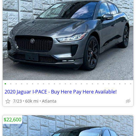
•
•
•
•
•
•
•
•
•
•
•
•
•
•
•
•
•
•
•
•
•
•
•
•
2020 Jaguar I-PACE - Buy Here Pay Here Available!
7/23
60k mi
Atlanta
$22,600