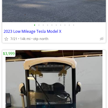
•
•
•
•
•
•
•
•
•
•
2023 Low Mileage Tesla Model X
7/21
14k mi
otp north
$3,999