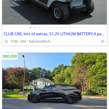
•
•
•
•
•
•
•
•
•
•
•
•
CLUB CAR, lots of extras, 51.2V LITHIUM BATTERY,4 passenger golf cart
7/30
2mi
Gainesville,FL
$80,000