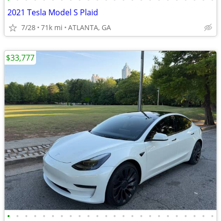
2021 Tesla Model S Plaid
7/28
71k mi
ATLANTA, GA
$33,777
•
•
•
•
•
•
•
•
•
•
•
•
•
•
•
•
•
•
•
•
•
•
•
•