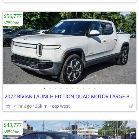
$56,777
$759/mo
•
•
•
•
•
•
•
•
•
•
2022 RIVIAN LAUNCH EDITION QUAD MOTOR LARGE BATTERY
<1hr ago
36k mi
otp west
$43,777
$559/mo