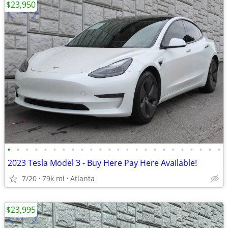
$23,950
•
•
•
•
•
•
•
•
•
•
•
•
•
•
•
•
•
•
•
•
•
•
•
•
2023 Tesla Model 3 - Buy Here Pay Here Available!
7/20
79k mi
Atlanta
$23,995