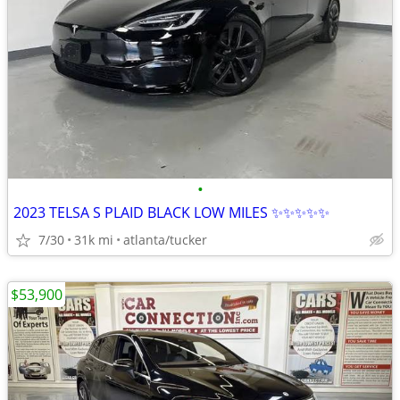
•
2023 TELSA S PLAID BLACK LOW MILES ✨✨✨✨✨
7/30
31k mi
atlanta/tucker
$53,900