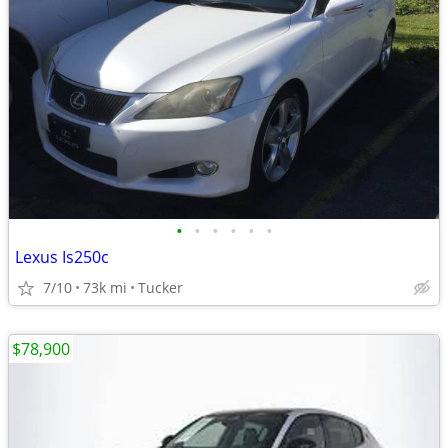
•
•
•
•
•
•
Lexus Is250c
7/10
73k mi
Tucker
$78,900