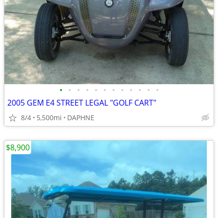
•
•
•
•
•
•
•
•
•
•
•
•
2005 GEM E4 STREET LEGAL "GOLF CART"
8/4
5,500mi
DAPHNE
$8,900