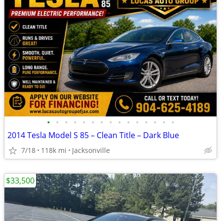
•
•
•
•
•
•
•
•
•
•
•
•
•
•
•
2014 Tesla Model S 85 – Clean Title – Dark Blue
7/18
118k mi
Jacksonville
$33,500