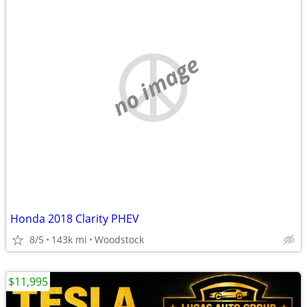
no image
Honda 2018 Clarity PHEV
8/5
143k mi
Woodstock
$11,995