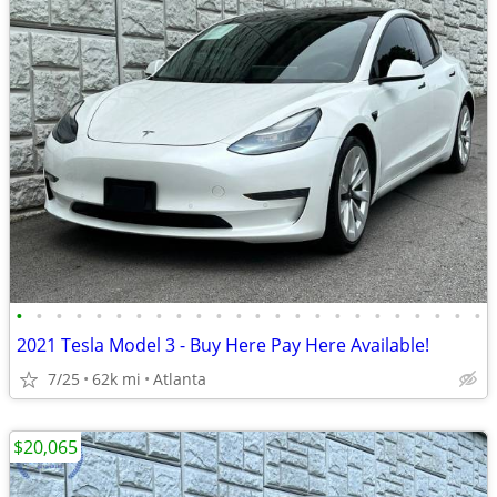
•
•
•
•
•
•
•
•
•
•
•
•
•
•
•
•
•
•
•
•
•
•
•
•
2021 Tesla Model 3 - Buy Here Pay Here Available!
7/25
62k mi
Atlanta
$20,065