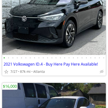
•
•
•
•
•
•
•
•
•
•
•
•
•
•
•
•
•
•
•
•
•
•
•
•
2021 Volkswagen ID.4 - Buy Here Pay Here Available!
7/27
87k mi
Atlanta
$16,000