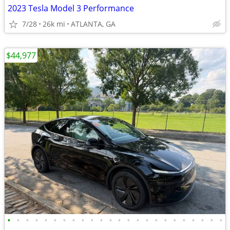
2023 Tesla Model 3 Performance
7/28
26k mi
ATLANTA, GA
$44,977
•
•
•
•
•
•
•
•
•
•
•
•
•
•
•
•
•
•
•
•
•
•
•
•