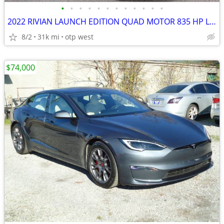
•
•
•
•
•
•
•
•
•
•
•
•
2022 RIVIAN LAUNCH EDITION QUAD MOTOR 835 HP LARGE BATTERY
8/2
31k mi
otp west
$74,000