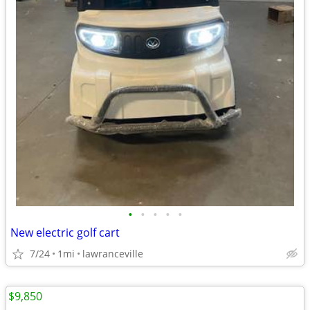
•
•
•
•
•
New electric golf cart
7/24
1mi
lawranceville
$9,850