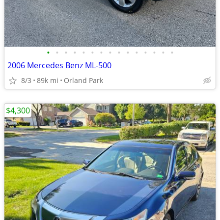
•
•
•
•
•
•
•
•
•
•
•
•
•
•
•
2006 Mercedes Benz ML-500
8/3
89k mi
Orland Park
$4,300