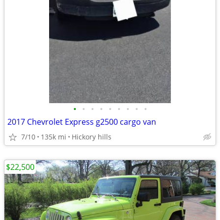
•
•
•
•
•
•
•
•
•
2017 Chevrolet Express g2500 cargo van
7/10
135k mi
Hickory hills
$22,500