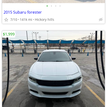
•
•
•
•
2015 Subaru forester
7/10
141k mi
Hickory hills
$1,999