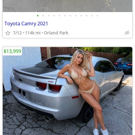
•
•
•
•
•
•
•
•
•
•
•
•
Toyota Camry 2021
7/12
114k mi
Orland Park
$13,999