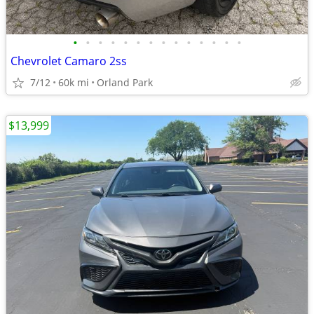
•
•
•
•
•
•
•
•
•
•
•
•
•
•
Chevrolet Camaro 2ss
7/12
60k mi
Orland Park
$13,999