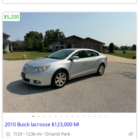
$5,200
•
•
•
•
•
•
•
•
•
•
•
•
•
•
2010 Buick lacrosse $123,000 MI
7/29
123k mi
Orland Park