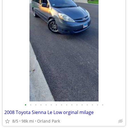
•
•
•
•
•
•
•
•
•
•
•
•
•
•
•
•
2008 Toyota Sienna Le Low orginal milage
8/5
98k mi
Orland Park