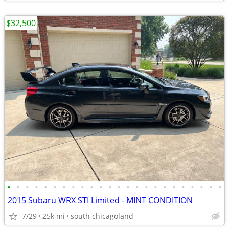
$32,500
•
•
•
•
•
•
•
•
•
•
•
•
•
•
•
•
•
•
•
•
•
•
•
•
2015 Subaru WRX STI Limited - MINT CONDITION
7/29
25k mi
south chicagoland