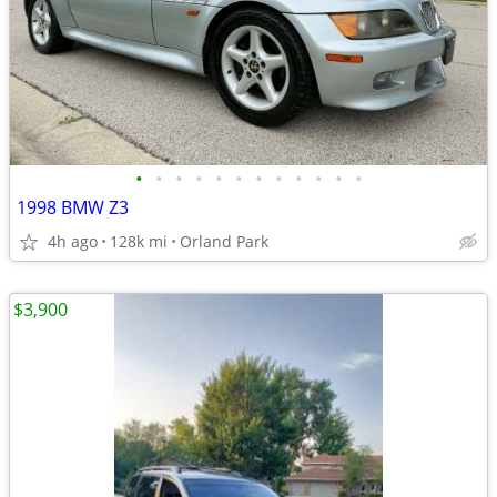
•
•
•
•
•
•
•
•
•
•
•
•
1998 BMW Z3
4h ago
128k mi
Orland Park
$3,900