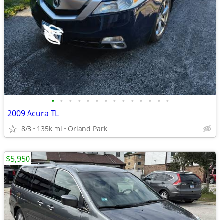
•
•
•
•
•
•
•
•
•
•
•
•
•
•
2009 Acura TL
8/3
135k mi
Orland Park
$5,950