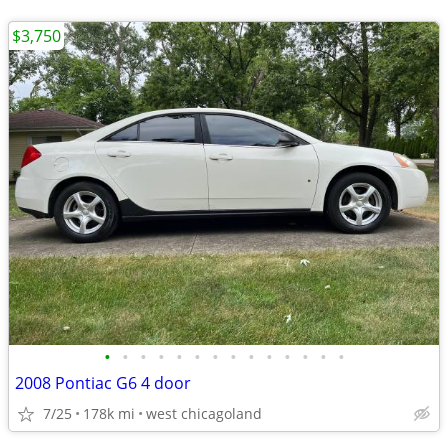
$3,750
•
•
•
•
•
•
•
•
•
•
•
•
•
•
2008 Pontiac G6 4 door
7/25
178k mi
west chicagoland