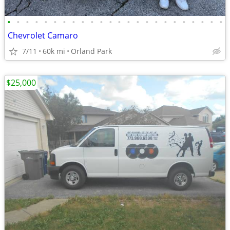
•
•
•
•
•
•
•
•
•
•
•
•
•
•
•
•
•
•
•
•
•
•
•
•
Chevrolet Camaro
7/11
60k mi
Orland Park
$25,000