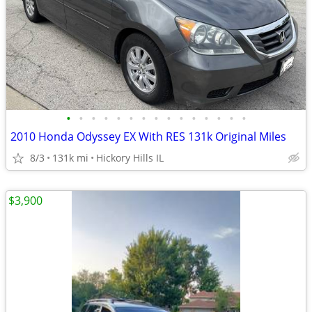
•
•
•
•
•
•
•
•
•
•
•
•
•
•
•
2010 Honda Odyssey EX With RES 131k Original Miles
8/3
131k mi
Hickory Hills IL
$3,900