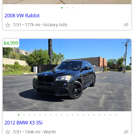
•
•
•
2008 VW Rabbit
7/31
177k mi
hickory hills
$4,999
•
•
•
•
•
•
•
•
•
•
•
•
•
•
•
•
•
•
•
2012 BMW X3 35i
7/31
194k mi
Worth