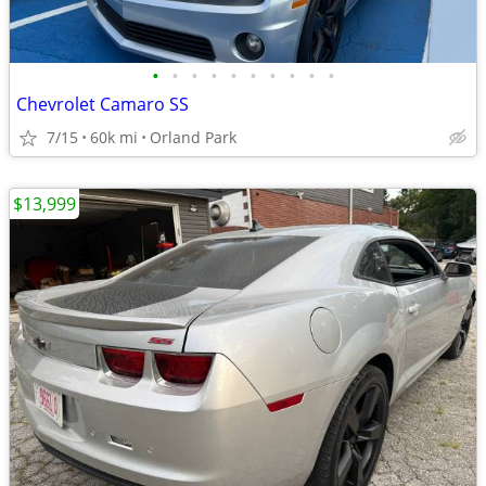
•
•
•
•
•
•
•
•
•
•
Chevrolet Camaro SS
7/15
60k mi
Orland Park
$13,999