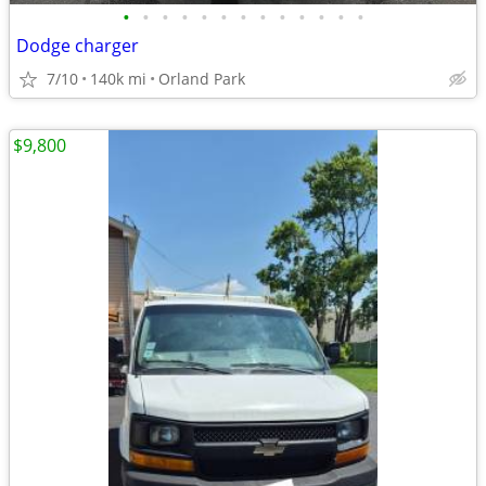
•
•
•
•
•
•
•
•
•
•
•
•
•
Dodge charger
7/10
140k mi
Orland Park
$9,800