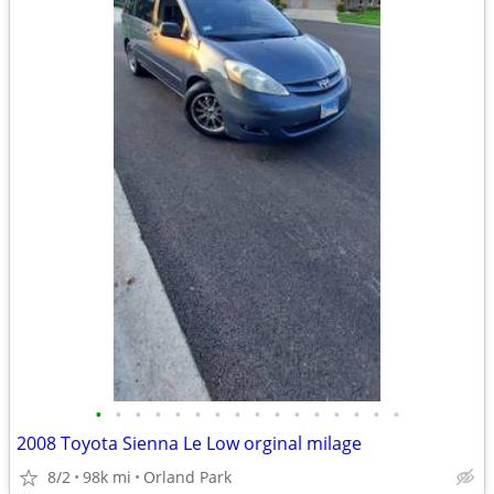
•
•
•
•
•
•
•
•
•
•
•
•
•
•
•
•
2008 Toyota Sienna Le Low orginal milage
8/2
98k mi
Orland Park