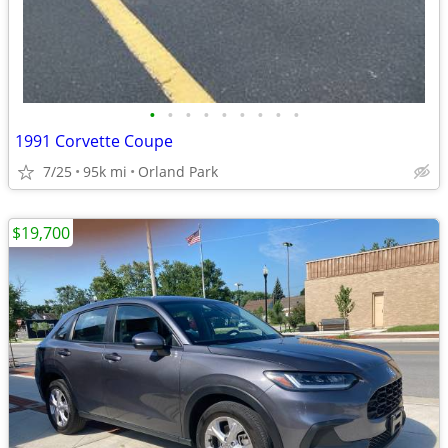
•
•
•
•
•
•
•
•
•
1991 Corvette Coupe
7/25
95k mi
Orland Park
$19,700