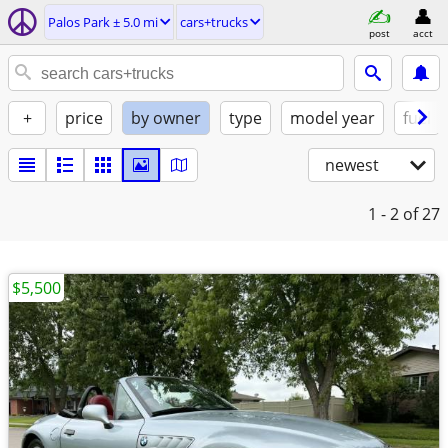
Palos Park ± 5.0 mi
cars+trucks
post
acct
+
price
by owner
type
model year
fuel
newest
1 - 2
of 27
$5,500