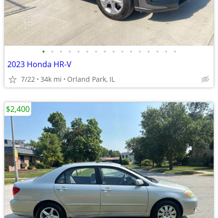
•
•
•
•
•
•
•
•
•
•
•
•
•
•
•
•
2023 Honda HR-V
7/22
34k mi
Orland Park, IL
$2,400