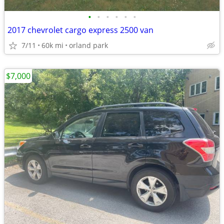
•
•
•
•
•
•
2017 chevrolet cargo express 2500 van
7/11
60k mi
orland park
$7,000