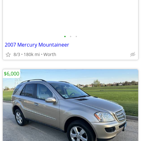
•
•
•
2007 Mercury Mountaineer
8/3
180k mi
Worth
$6,000