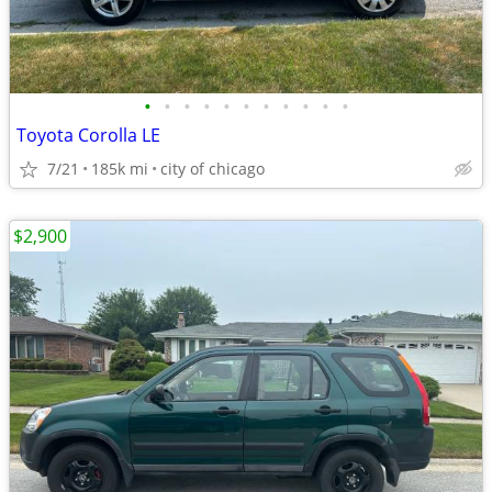
•
•
•
•
•
•
•
•
•
•
•
Toyota Corolla LE
7/21
185k mi
city of chicago
$2,900