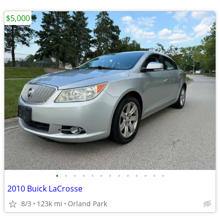
$5,000
•
•
•
•
•
•
•
•
•
•
•
•
•
2010 Buick LaCrosse
8/3
123k mi
Orland Park