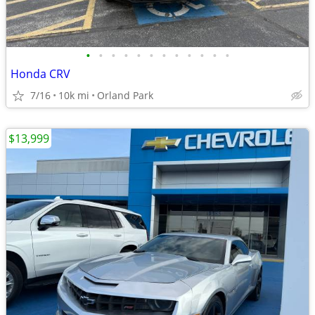
•
•
•
•
•
•
•
•
•
•
•
•
Honda CRV
7/16
10k mi
Orland Park
$13,999