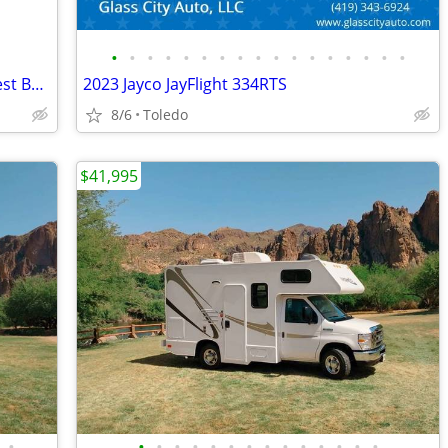
•
•
•
•
•
•
•
•
•
•
•
•
•
•
•
•
•
Car Dolly NEW Delivered Guaranteed Best Built for the Money in U.S.!
2023 Jayco JayFlight 334RTS
8/6
Toledo
$41,995
•
•
•
•
•
•
•
•
•
•
•
•
•
•
•