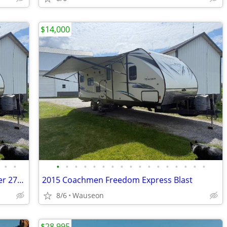
$14,000
•
•
•
•
•
•
•
•
•
•
•
•
•
•
•
•
•
•
•
2015 Coachmen Express Blast Toy Hauler 271BL
2015 Coachmen Freedom Express Blast
8/6
Wauseon
$28,995