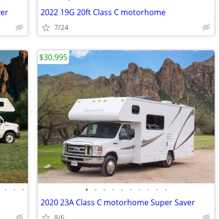
ver
2022 19G 20ft Class C motorhome
7/24
$30,995
•
•
•
•
•
•
•
•
•
•
•
•
•
2020 23A Class C motorhome Super Saver
8/6