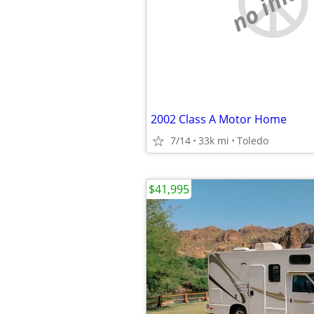
no imag
2002 Class A Motor Home
7/14
33k mi
Toledo
$41,995