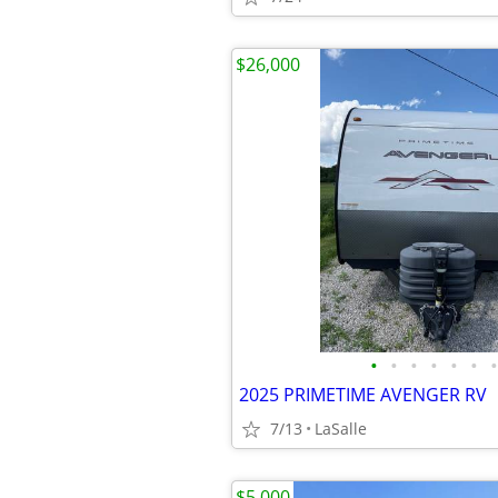
$26,000
•
•
•
•
•
•
•
2025 PRIMETIME AVENGER RV
7/13
LaSalle
$5,000