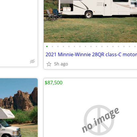
e
•
•
•
•
•
•
•
•
•
•
•
•
•
•
•
•
•
2021 Minnie-Winnie 28QR class-C mot
5h ago
$87,500
no image