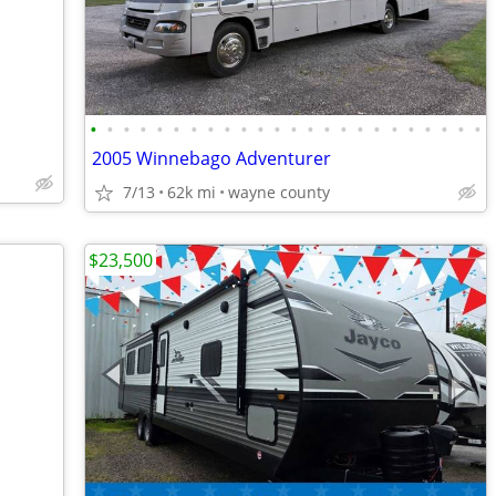
•
•
•
•
•
•
•
•
•
•
•
•
•
•
•
•
•
•
•
•
•
•
•
•
2005 Winnebago Adventurer
7/13
62k mi
wayne county
$23,500