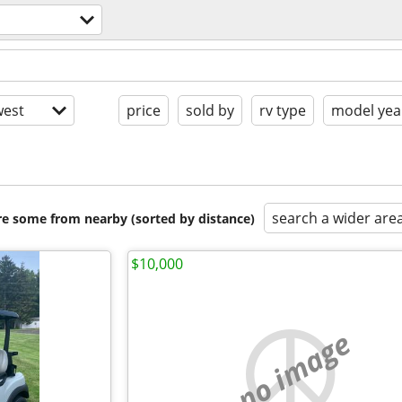
est
price
sold by
rv type
model yea
search a wider are
are some from nearby (sorted by distance)
$10,000
no image