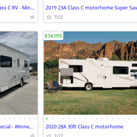
2021 Winnebago - 30 Footer Class C RV - Minnie Winnie
2019 23A Class C motorhome Super Sa
7/22
$34,995
•
•
•
•
•
•
•
•
•
•
•
•
•
•
•
•
•
•
•
•
•
•
•
•
•
2021 30ft RV Scratch-n-Dent Special - Winnebago
2020 28A 30ft Class C motorhome
7/27