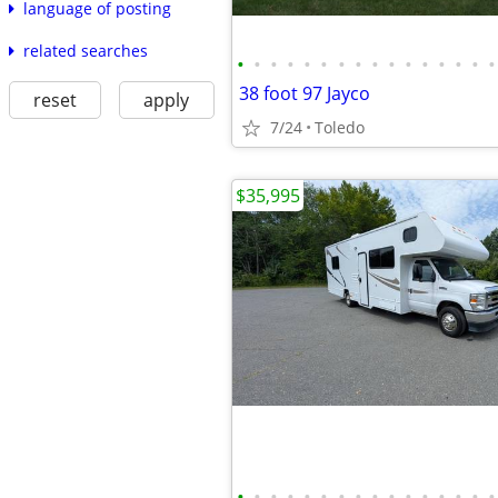
language of posting
related searches
•
•
•
•
•
•
•
•
•
•
•
•
•
•
•
•
38 foot 97 Jayco
reset
apply
7/24
Toledo
$35,995
•
•
•
•
•
•
•
•
•
•
•
•
•
•
•
•