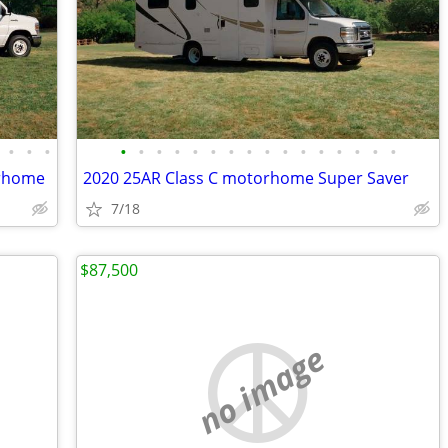
•
•
•
•
•
•
•
•
•
•
•
•
•
•
•
•
•
•
•
orhome
2020 25AR Class C motorhome Super Saver
7/18
$87,500
no image