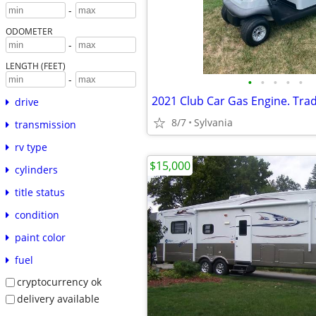
-
ODOMETER
-
LENGTH (FEET)
-
•
•
•
•
•
2021 Club Car Gas Engine. Tra
drive
8/7
Sylvania
transmission
rv type
$15,000
cylinders
title status
condition
paint color
fuel
cryptocurrency ok
delivery available