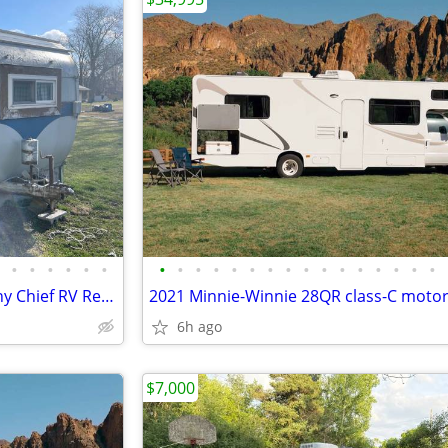
•
•
•
•
•
•
•
•
•
•
•
•
•
•
•
•
•
•
•
•
•
•
Vintage Pontiac Coach Company Chief RV Recreational Vehicle
2021 Minnie-Winnie 28QR class-C mot
6h ago
$7,000