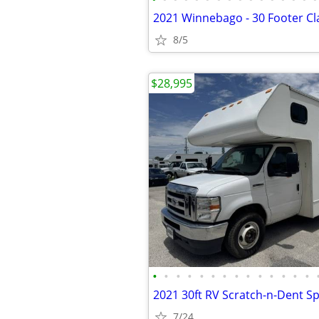
8/5
$28,995
•
•
•
•
•
•
•
•
•
•
•
•
•
•
7/24