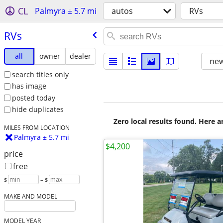
CL
Palmyra ± 5.7 mi
autos
RVs
RVs
all
owner
dealer
new
search titles only
has image
posted today
hide duplicates
Zero local results found. Here 
MILES FROM LOCATION
Palmyra ± 5.7 mi
$4,200
price
free
$
– $
MAKE AND MODEL
MODEL YEAR