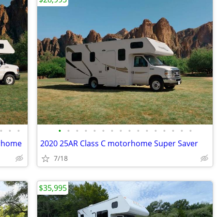
•
•
•
•
•
•
•
•
•
•
•
•
•
•
•
•
•
•
•
orhome
2020 25AR Class C motorhome Super Saver
7/18
$35,995