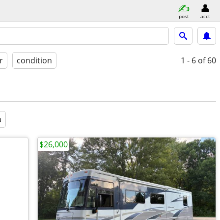
post
acct
r
condition
1 - 6
of 60
a
$26,000