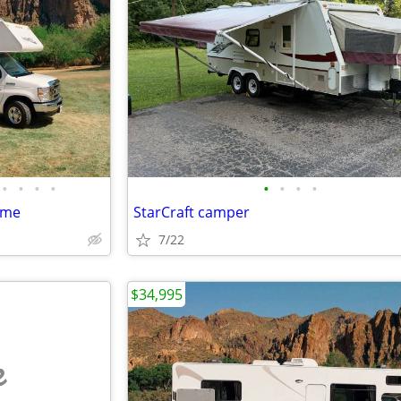
•
•
•
•
•
•
•
•
ome
StarCraft camper
7/22
$34,995