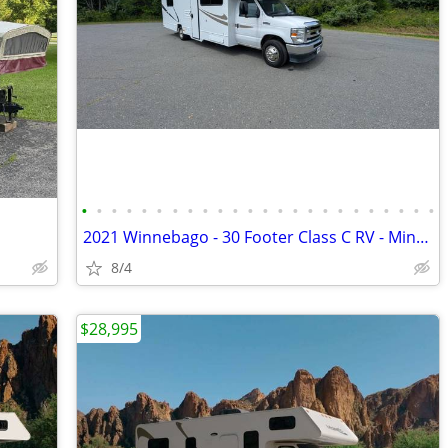
•
•
•
•
•
•
•
•
•
•
•
•
•
•
•
•
•
•
•
•
•
•
•
•
2021 Winnebago - 30 Footer Class C RV - Minnie Winnie
8/4
$28,995