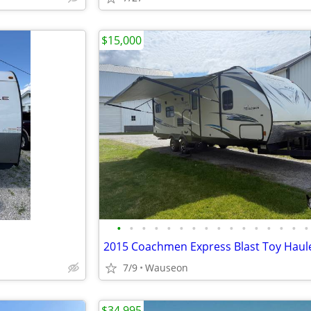
$15,000
•
•
•
•
•
•
•
•
•
•
•
•
•
•
•
•
7/9
Wauseon
$34,995