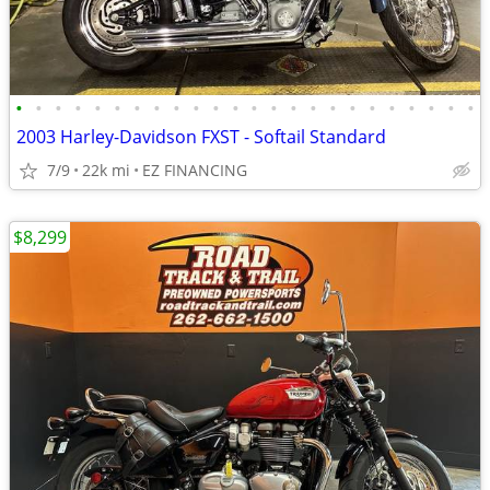
•
•
•
•
•
•
•
•
•
•
•
•
•
•
•
•
•
•
•
•
•
•
•
•
2003 Harley-Davidson FXST - Softail Standard
7/9
22k mi
EZ FINANCING
$8,299