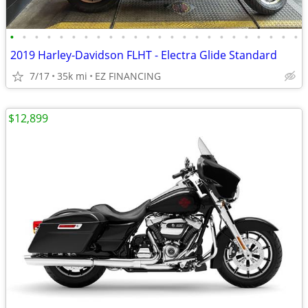
•
•
•
•
•
•
•
•
•
•
•
•
•
•
•
•
•
•
•
•
•
•
•
•
2019 Harley-Davidson FLHT - Electra Glide Standard
7/17
35k mi
EZ FINANCING
$12,899