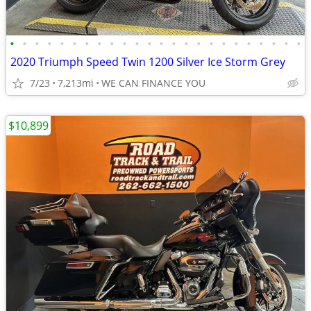
•
•
•
•
•
•
•
•
•
•
•
•
•
•
•
•
•
•
•
•
•
•
•
•
2020 Triumph Speed Twin 1200 Silver Ice Storm Grey
7/23
7,213mi
WE CAN FINANCE YOU
$10,899