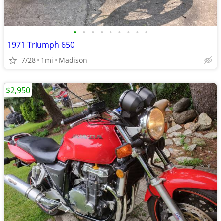
•
•
•
•
•
•
•
•
•
1971 Triumph 650
7/28
1mi
Madison
$2,950