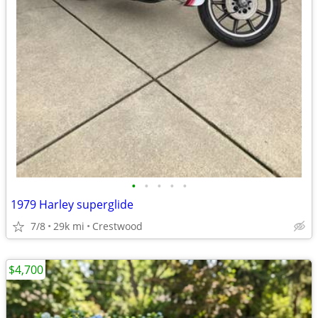
•
•
•
•
•
1979 Harley superglide
7/8
29k mi
Crestwood
$4,700