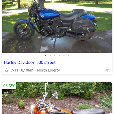
•
•
•
•
•
•
Harley Davidson 500 street
7/11
8,106mi
North Liberty
$3,650