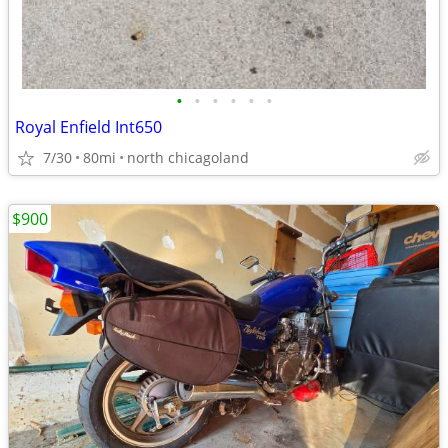
•
•
•
•
•
•
Royal Enfield Int650
7/30
80mi
north chicagoland
$900