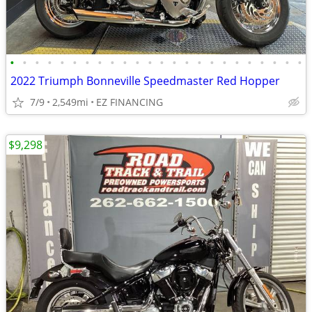
•
•
•
•
•
•
•
•
•
•
•
•
•
•
•
•
•
•
•
•
•
•
•
•
2022 Triumph Bonneville Speedmaster Red Hopper
7/9
2,549mi
EZ FINANCING
$9,298