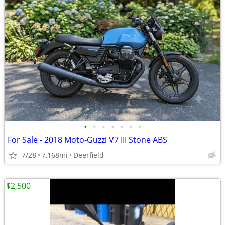
•
•
•
•
•
•
•
For Sale - 2018 Moto-Guzzi V7 III Stone ABS
7/28
7,168mi
Deerfield
$2,500