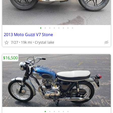
•
•
•
•
•
•
•
•
2013 Moto Guzzi V7 Stone
7/27
19k mi
Crystal lake
$16,500
•
•
•
•
•
•