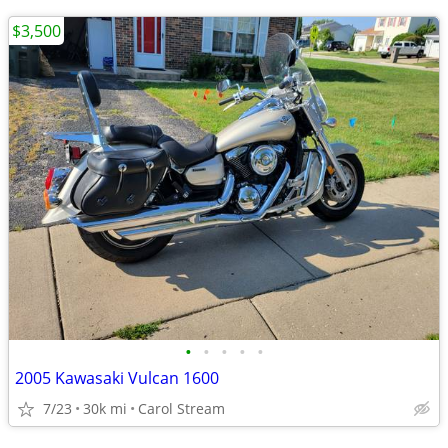
$3,500
•
•
•
•
•
2005 Kawasaki Vulcan 1600
7/23
30k mi
Carol Stream