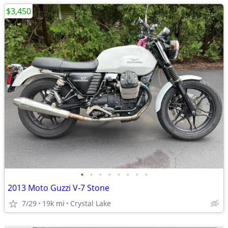
$3,450
•
•
•
•
•
•
•
•
2013 Moto Guzzi V-7 Stone
7/29
19k mi
Crystal Lake