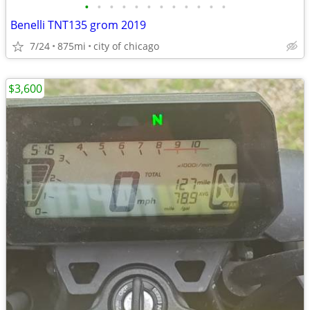
•
•
•
•
•
•
•
•
•
•
•
•
Benelli TNT135 grom 2019
7/24
875mi
city of chicago
$3,600