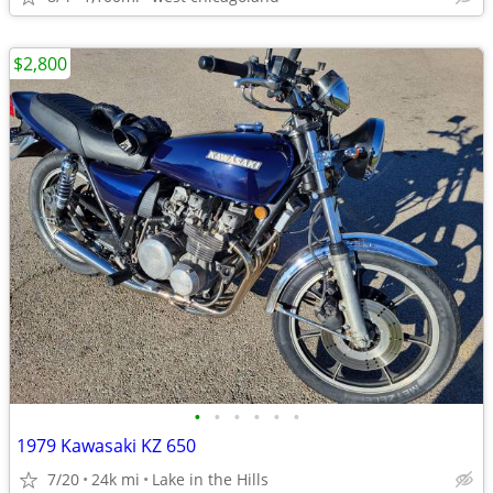
$2,800
•
•
•
•
•
•
1979 Kawasaki KZ 650
7/20
24k mi
Lake in the Hills