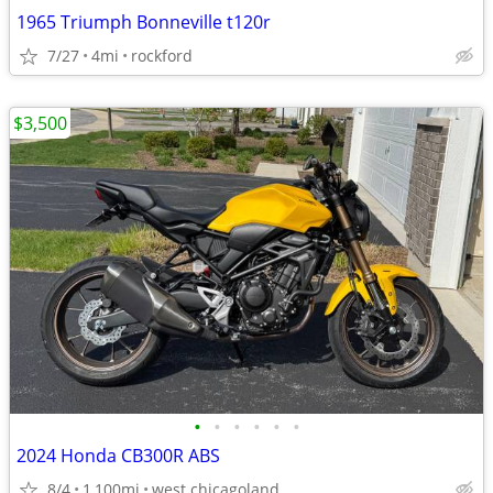
1965 Triumph Bonneville t120r
7/27
4mi
rockford
$3,500
•
•
•
•
•
•
2024 Honda CB300R ABS
8/4
1,100mi
west chicagoland