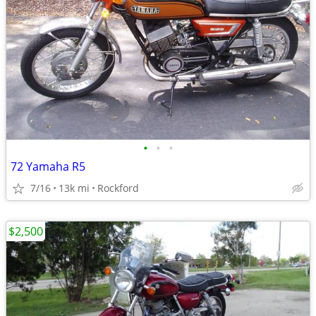
•
•
•
72 Yamaha R5
7/16
13k mi
Rockford
$2,500