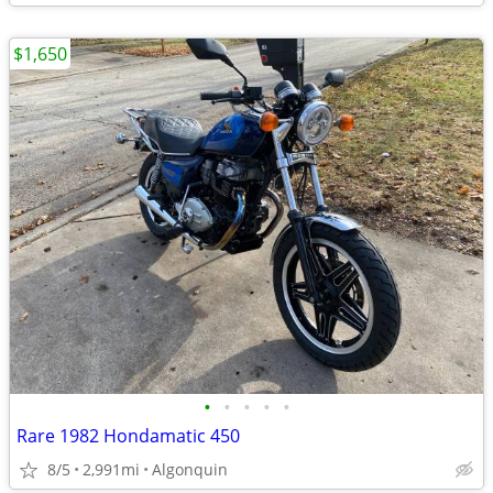
$1,650
•
•
•
•
•
Rare 1982 Hondamatic 450
8/5
2,991mi
Algonquin