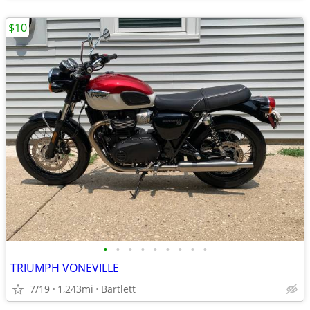
$10
•
•
•
•
•
•
•
•
•
TRIUMPH VONEVILLE
7/19
1,243mi
Bartlett