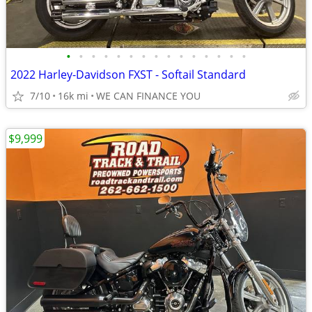
•
•
•
•
•
•
•
•
•
•
•
•
•
•
•
2022 Harley-Davidson FXST - Softail Standard
7/10
16k mi
WE CAN FINANCE YOU
$9,999