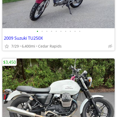
•
•
•
•
•
•
•
•
•
•
2009 Suzuki TU250X
7/29
6,400mi
Cedar Rapids
$3,450