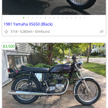
•
•
•
•
•
•
•
•
•
•
•
•
•
•
•
1981 Yamaha XS650 (Black)
7/18
5,083mi
Elmhurst
$3,500