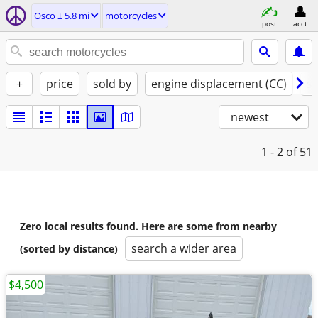
Osco ± 5.8 mi
motorcycles
post
acct
+
price
sold by
engine displacement (CC)
st
newest
1 - 2
of 51
Zero local results found. Here are some from nearby
search a wider area
(sorted by distance)
$4,500