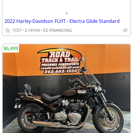
•
2022 Harley-Davidson FLHT - Electra Glide Standard
7/27
2,141mi
EZ FINANCING
$6,499