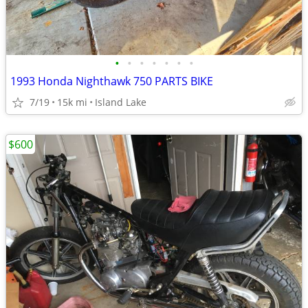
•
•
•
•
•
•
•
1993 Honda Nighthawk 750 PARTS BIKE
7/19
15k mi
Island Lake
$600