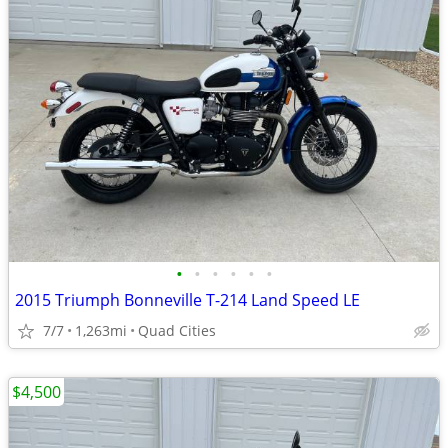
•
•
•
•
•
•
2015 Triumph Bonneville T-214 Land Speed LE
7/7
1,263mi
Quad Cities
$4,500