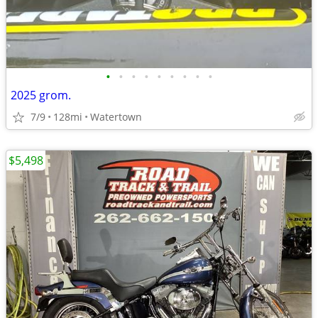
•
•
•
•
•
•
•
•
•
2025 grom.
7/9
128mi
Watertown
$5,498