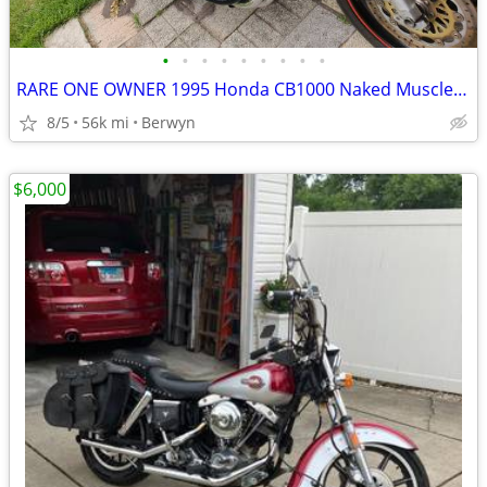
•
•
•
•
•
•
•
•
•
RARE ONE OWNER 1995 Honda CB1000 Naked Muscle Super Bike 1 Owner EXC
8/5
56k mi
Berwyn
$6,000