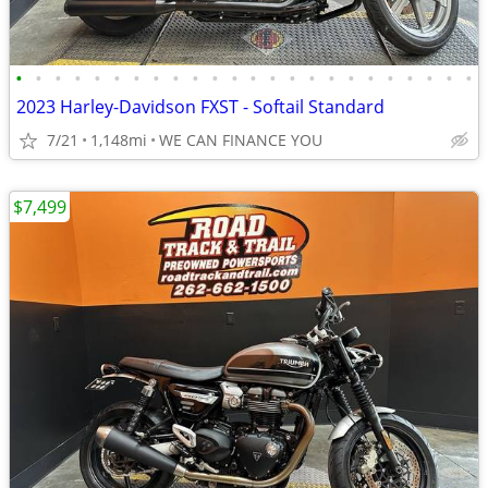
•
•
•
•
•
•
•
•
•
•
•
•
•
•
•
•
•
•
•
•
•
•
•
•
2023 Harley-Davidson FXST - Softail Standard
7/21
1,148mi
WE CAN FINANCE YOU
$7,499