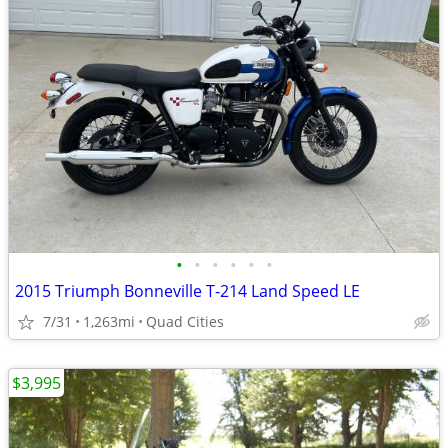
•
•
•
•
•
•
2015 Triumph Bonneville T-214 Land Speed LE
7/31
1,263mi
Quad Cities
$3,995