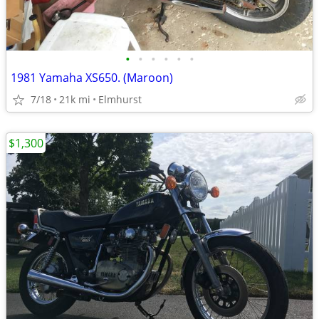
•
•
•
•
•
•
1981 Yamaha XS650. (Maroon)
7/18
21k mi
Elmhurst
$1,300