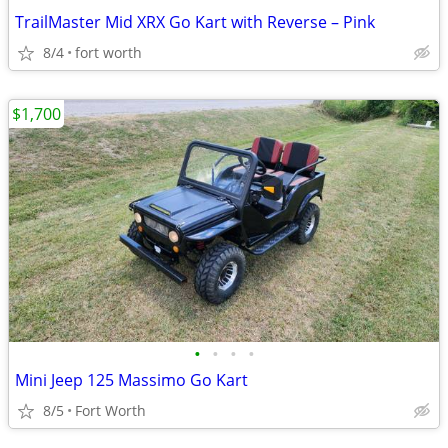
TrailMaster Mid XRX Go Kart with Reverse – Pink
8/4
fort worth
$1,700
•
•
•
•
Mini Jeep 125 Massimo Go Kart
8/5
Fort Worth