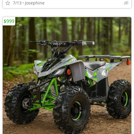
7/13
Josephine
$999