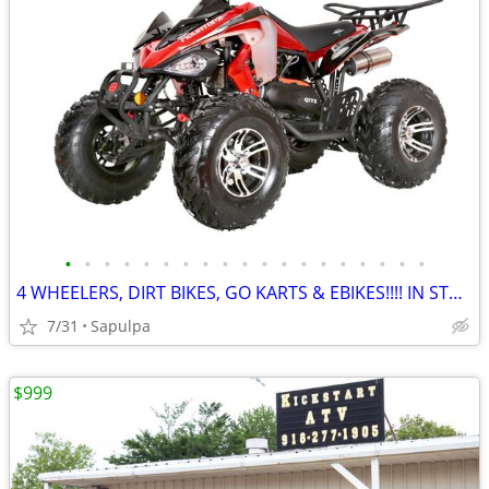
•
•
•
•
•
•
•
•
•
•
•
•
•
•
•
•
•
•
•
4 WHEELERS, DIRT BIKES, GO KARTS & EBIKES!!!! IN STOCK NOW!!!
7/31
Sapulpa
$999