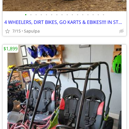
•
•
•
•
•
•
•
•
•
•
•
•
•
•
•
•
4 WHEELERS, DIRT BIKES, GO KARTS & EBIKES!!!! IN STOCK NOW!!!
7/15
Sapulpa
$1,899