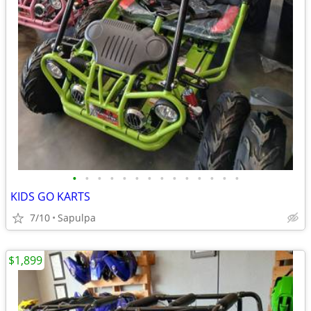
•
•
•
•
•
•
•
•
•
•
•
•
•
•
KIDS GO KARTS
7/10
Sapulpa
$1,899