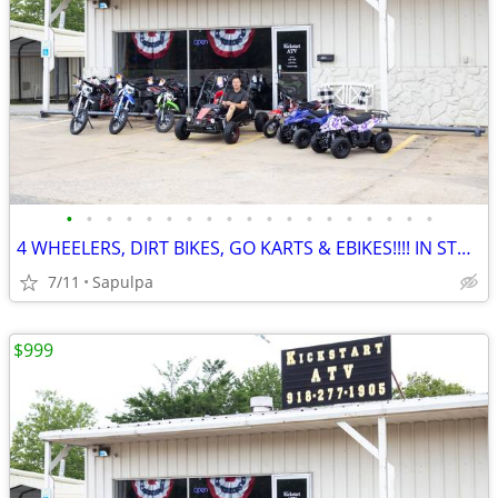
•
•
•
•
•
•
•
•
•
•
•
•
•
•
•
•
•
•
•
4 WHEELERS, DIRT BIKES, GO KARTS & EBIKES!!!! IN STOCK NOW!!!
7/11
Sapulpa
$999