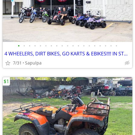
•
•
•
•
•
•
•
•
•
•
•
•
•
•
•
•
•
•
•
4 WHEELERS, DIRT BIKES, GO KARTS & EBIKES!!!! IN STOCK NOW!!!
7/31
Sapulpa
$1