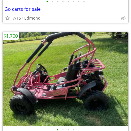
•
•
•
•
•
•
•
•
Go carts for sale
7/15
Edmond
$1,700
•
•
•
•