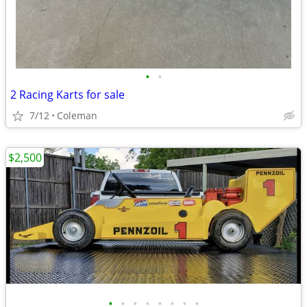
•
•
2 Racing Karts for sale
7/12
Coleman
$2,500
•
•
•
•
•
•
•
•