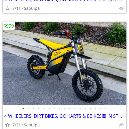
7/11
Sapulpa
$999
•
•
•
•
•
•
•
•
•
•
•
•
•
•
•
•
•
4 WHEELERS, DIRT BIKES, GO KARTS & EBIKES!!!! IN STOCK NOW!!!
7/31
Sapulpa