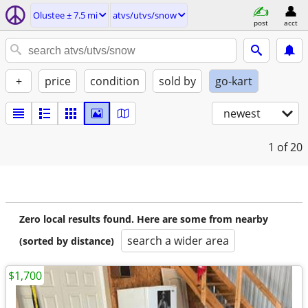
Olustee ± 7.5 mi
atvs/utvs/snow
post
acct
+
price
condition
sold by
go-kart
newest
1
of 20
Zero local results found. Here are some from nearby
search a wider area
(sorted by distance)
$1,700