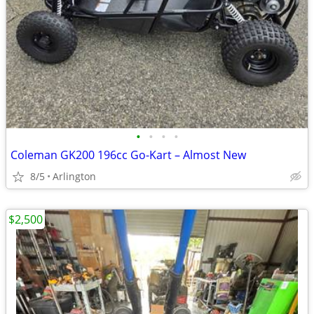
•
•
•
•
Coleman GK200 196cc Go-Kart – Almost New
8/5
Arlington
$2,500