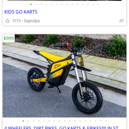
•
•
•
•
•
•
•
•
•
•
•
•
•
•
KIDS GO KARTS
7/15
Sapulpa
$999
•
•
•
•
•
•
•
•
•
•
•
•
•
•
•
•
•
4 WHEELERS, DIRT BIKES, GO KARTS & EBIKES!!!! IN STOCK NOW!!!