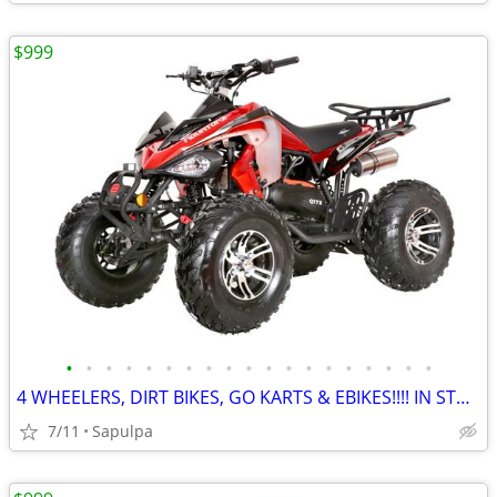
$999
•
•
•
•
•
•
•
•
•
•
•
•
•
•
•
•
•
•
•
4 WHEELERS, DIRT BIKES, GO KARTS & EBIKES!!!! IN STOCK NOW!!!
7/11
Sapulpa