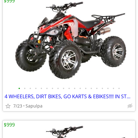
$999
•
•
•
•
•
•
•
•
•
•
•
•
•
•
•
•
•
•
•
4 WHEELERS, DIRT BIKES, GO KARTS & EBIKES!!!! IN STOCK NOW!!!
7/23
Sapulpa
$999