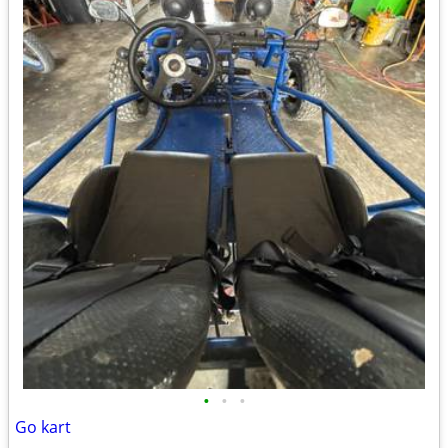
•
•
•
Go kart