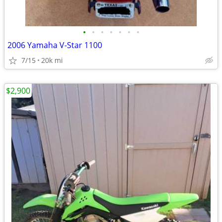
•
•
•
•
•
•
•
2006 Yamaha V-Star 1100
7/15
20k mi
$2,900