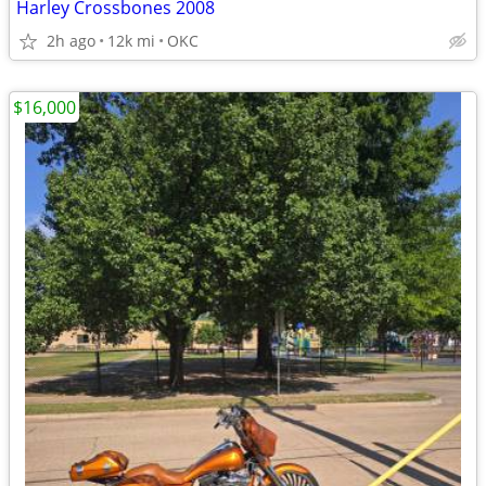
Harley Crossbones 2008
2h ago
12k mi
OKC
$16,000