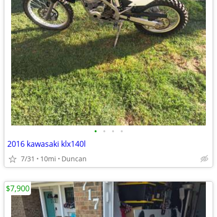
•
•
•
•
2016 kawasaki klx140l
7/31
10mi
Duncan
$7,900