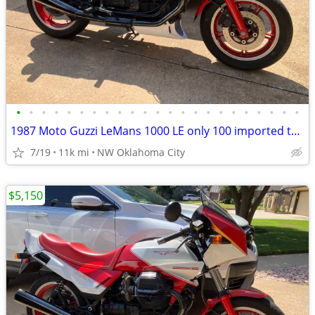
•
•
•
•
•
•
•
•
•
•
•
•
•
•
•
•
•
•
•
•
•
•
•
1987 Moto Guzzi LeMans 1000 LE only 100 imported to the US
7/19
11k mi
NW Oklahoma City
$5,150