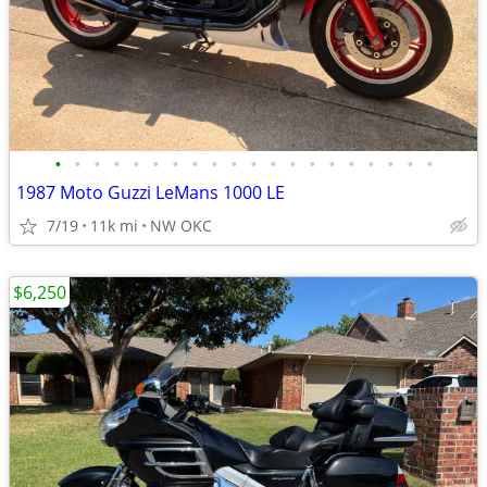
•
•
•
•
•
•
•
•
•
•
•
•
•
•
•
•
•
•
•
•
1987 Moto Guzzi LeMans 1000 LE
7/19
11k mi
NW OKC
$6,250