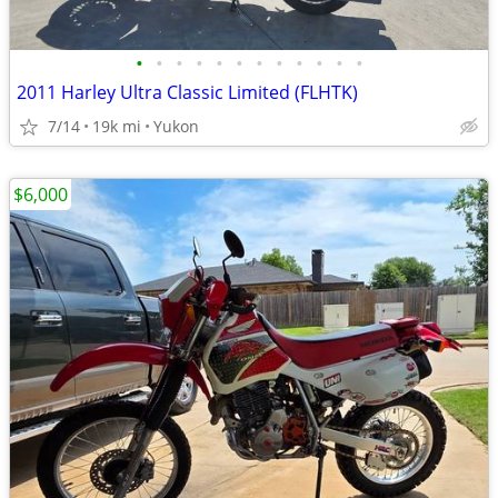
•
•
•
•
•
•
•
•
•
•
•
•
2011 Harley Ultra Classic Limited (FLHTK)
7/14
19k mi
Yukon
$6,000