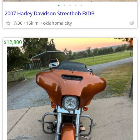
•
•
•
•
•
2007 Harley Davidson Streetbob FXDB
7/30
16k mi
oklahoma city
$12,800