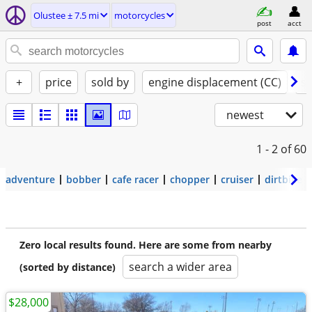
Olustee ± 7.5 mi
motorcycles
post
acct
+
price
sold by
engine displacement (CC)
st
newest
1 - 2
of 60
adventure
bobber
cafe racer
chopper
cruiser
dirtbike
Zero local results found. Here are some from nearby
search a wider area
(sorted by distance)
$28,000