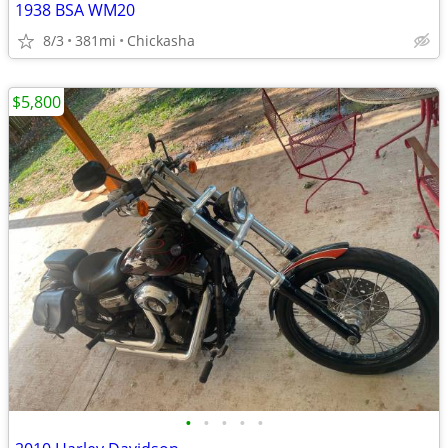
1938 BSA WM20
8/3
381mi
Chickasha
$5,800
•
•
•
•
•