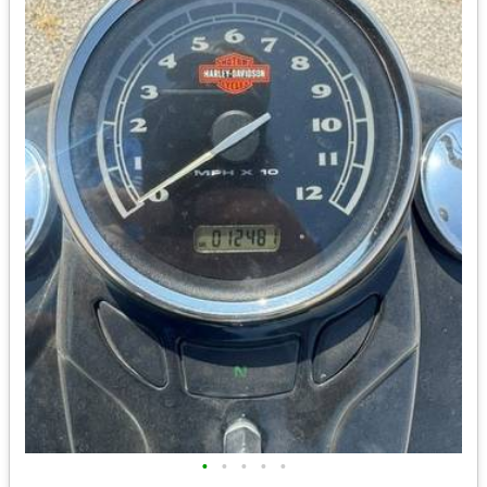
•
•
•
•
•