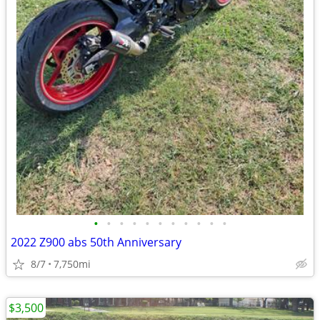
•
•
•
•
•
•
•
•
•
•
•
2022 Z900 abs 50th Anniversary
8/7
7,750mi
$3,500