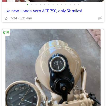
•
•
•
•
•
•
•
•
•
•
•
•
•
Like new Honda Aero ACE 750, only 5k miles!
7/24
5,214mi
$15