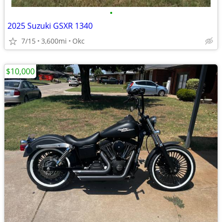
•
2025 Suzuki GSXR 1340
7/15
3,600mi
Okc
$10,000