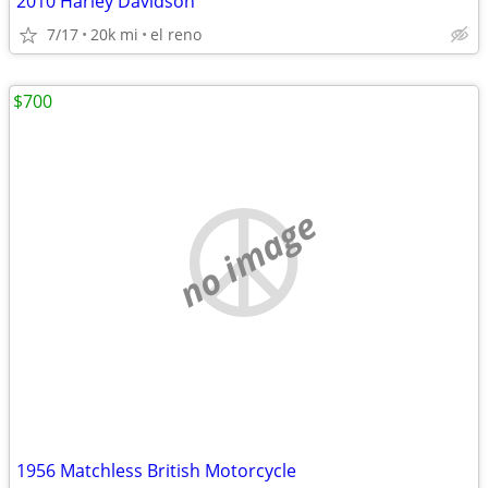
2010 Harley Davidson
7/17
20k mi
el reno
$700
no image
1956 Matchless British Motorcycle