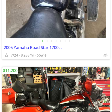
•
•
•
•
•
•
•
2005 Yamaha Road Star 1700cc
7/24
8,288mi
bowie
$11,200