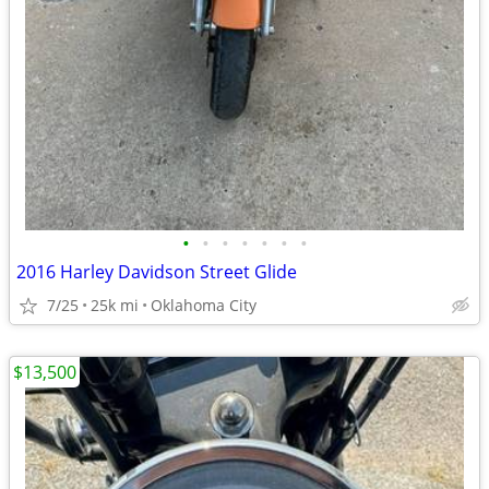
•
•
•
•
•
•
•
2016 Harley Davidson Street Glide
7/25
25k mi
Oklahoma City
$13,500