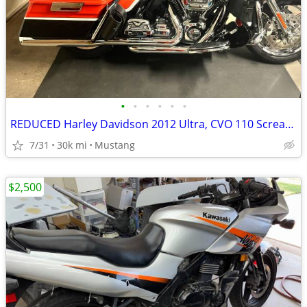
•
•
•
•
•
•
REDUCED Harley Davidson 2012 Ultra, CVO 110 Screaming Eagle
7/31
30k mi
Mustang
$2,500