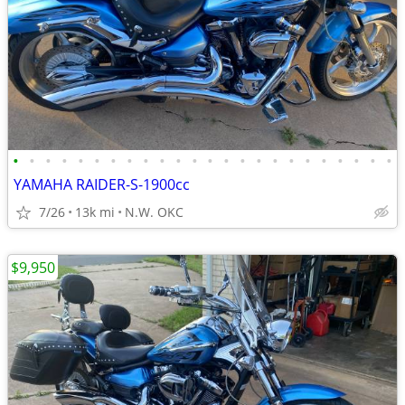
•
•
•
•
•
•
•
•
•
•
•
•
•
•
•
•
•
•
•
•
•
•
•
•
YAMAHA RAIDER-S-1900cc
7/26
13k mi
N.W. OKC
$9,950