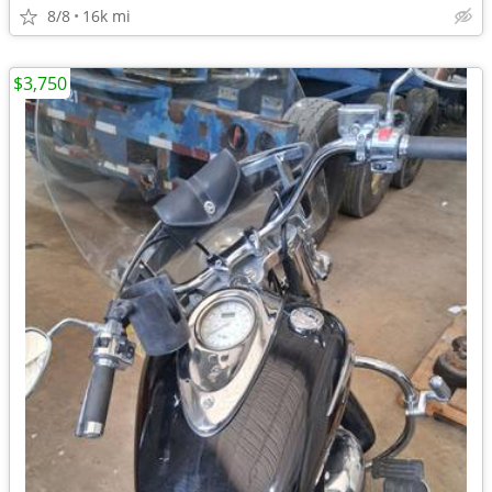
8/8
16k mi
$3,750