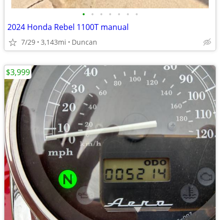
•
•
•
•
•
•
•
2024 Honda Rebel 1100T manual
7/29
3,143mi
Duncan
$3,999