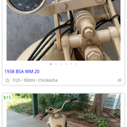
•
•
•
•
•
•
1938 BSA WM 20
7/25
350mi
Chickasha
$15