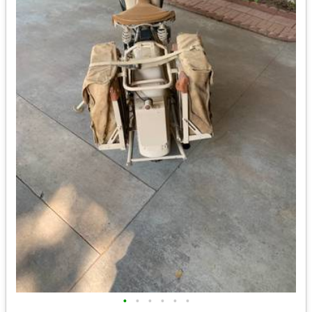
•
•
•
•
•
•