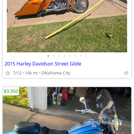
•
•
•
•
•
•
•
•
2015 Harley Davidson Street Glide
7/12
16k mi
Oklahoma City
$9,950