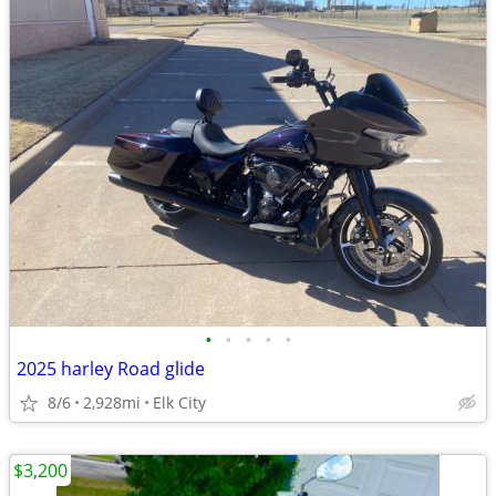
•
•
•
•
•
2025 harley Road glide
8/6
2,928mi
Elk City
$3,200