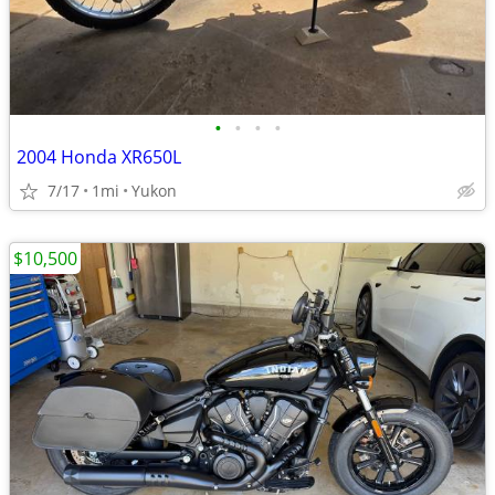
•
•
•
•
2004 Honda XR650L
7/17
1mi
Yukon
$10,500