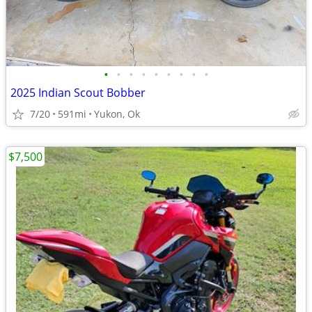
•
•
•
•
•
•
•
•
•
2025 Indian Scout Bobber
7/20
591mi
Yukon, Ok
$7,500