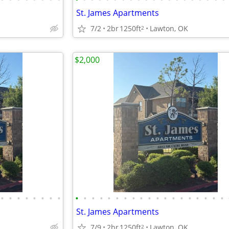
St. James Apartments
7/2
2br
1250ft
Lawton, OK
2
$2,000
•
•
•
•
•
•
•
•
•
•
•
•
•
•
•
•
•
•
•
•
•
•
•
•
•
•
•
St. James Apartments
7/9
2br
1250ft
Lawton, OK
2