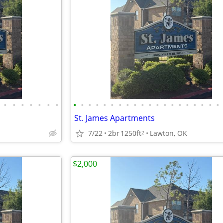
•
•
•
•
•
•
•
•
•
•
•
•
•
•
•
•
•
•
•
•
•
•
•
•
•
•
•
St. James Apartments
7/22
2br
1250ft
Lawton, OK
2
$2,000