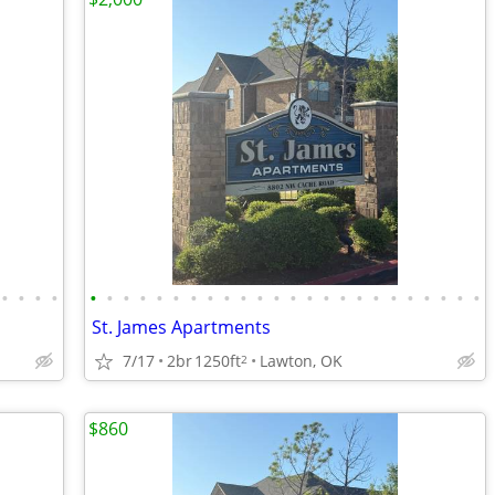
•
•
•
•
•
•
•
•
•
•
•
•
•
•
•
•
•
•
•
•
•
•
•
•
•
•
•
•
St. James Apartments
7/17
2br
1250ft
Lawton, OK
2
$860