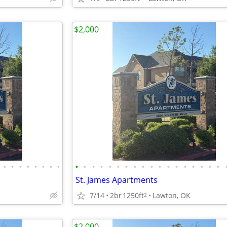
$2,000
•
•
•
•
•
•
•
•
•
•
•
•
•
•
•
•
•
•
•
•
•
•
•
•
•
•
St. James Apartments
7/14
2br
1250ft
Lawton, OK
2
$2,000