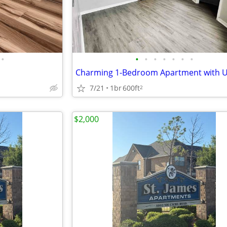
•
•
•
•
•
•
•
•
7/21
1br
600ft
2
$2,000