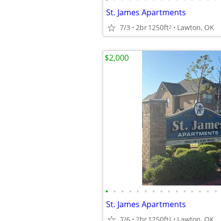
St. James Apartments
7/3
2br
1250ft
Lawton, OK
2
$2,000
•
•
•
•
•
•
•
•
•
•
•
•
•
•
•
St. James Apartments
7/6
2br
1250ft
Lawton, OK
2