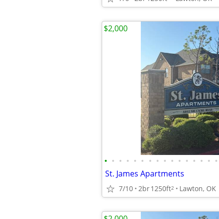
$2,000
•
•
•
•
•
•
•
•
•
•
•
•
•
•
•
•
St. James Apartments
7/10
2br
1250ft
Lawton, OK
2
$2,000