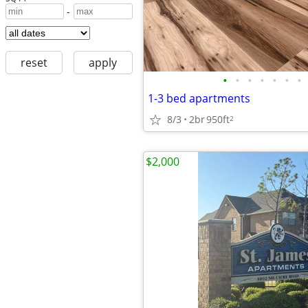
-
reset
apply
•
•
•
•
•
•
•
1-3 bed apartments
8/3
2br
950ft
2
$2,000