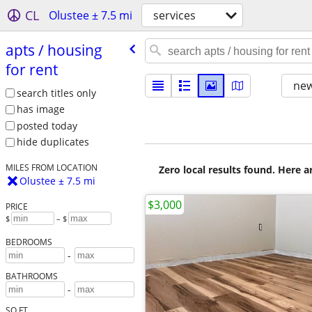
CL
Olustee ± 7.5 mi
services
apts /​ housing
for rent
new
search titles only
has image
posted today
hide duplicates
MILES FROM LOCATION
Zero local results found. Here 
Olustee ± 7.5 mi
$3,000
PRICE
$
– $
BEDROOMS
-
BATHROOMS
-
SQ FT