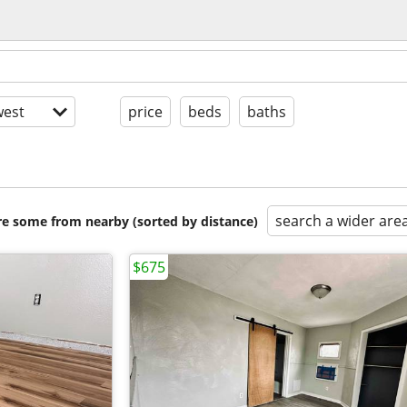
est
price
beds
baths
search a wider are
are some from nearby (sorted by distance)
$675