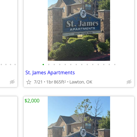
•
•
•
•
•
•
•
•
•
•
•
•
•
•
•
•
•
•
St. James Apartments
7/21
1br
865ft
Lawton, OK
2
$2,000