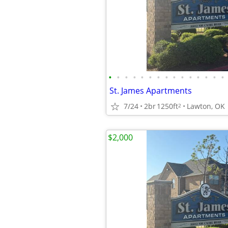
•
•
•
•
•
•
•
•
•
•
•
•
•
•
•
St. James Apartments
7/24
2br
1250ft
Lawton, OK
2
$2,000