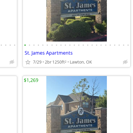
•
•
•
•
•
•
•
•
•
•
•
•
•
•
•
•
•
•
•
•
•
•
•
•
•
•
•
•
St. James Apartments
7/29
2br
1250ft
Lawton, OK
2
$1,269