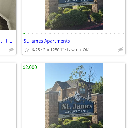
•
•
•
•
•
•
•
•
•
•
•
•
•
•
•
•
•
•
•
•
•
•
•
•
Charming 1-Bedroom Apartment with Utilities Included
St. James Apartments
6/25
2br
1250ft
Lawton, OK
2
$2,000