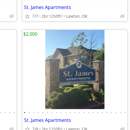
St. James Apartments
7/7
2br
1250ft
Lawton, OK
2
$2,000
•
•
•
•
•
•
•
•
•
•
•
•
•
•
•
•
•
•
•
•
•
•
•
•
•
•
•
St. James Apartments
7/8
2br
1250ft
Lawton, OK
2