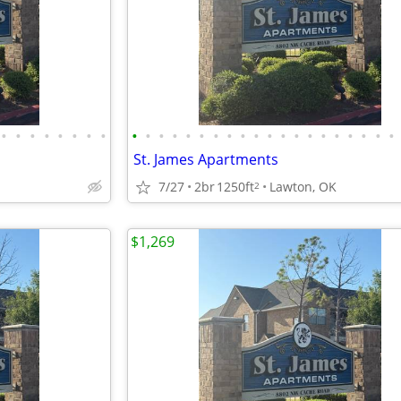
•
•
•
•
•
•
•
•
•
•
•
•
•
•
•
•
•
•
•
•
•
•
•
•
•
•
•
•
St. James Apartments
7/27
2br
1250ft
Lawton, OK
2
$1,269