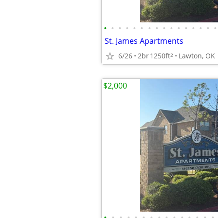
•
•
•
•
•
•
•
•
•
•
•
•
•
•
•
•
St. James Apartments
6/26
2br
1250ft
Lawton, OK
2
$2,000
•
•
•
•
•
•
•
•
•
•
•
•
•
•
•