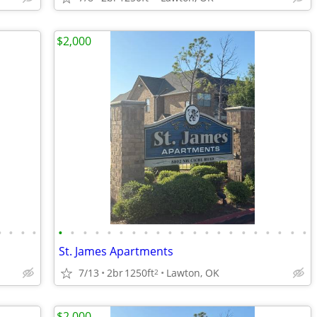
$2,000
•
•
•
•
•
•
•
•
•
•
•
•
•
•
•
•
•
•
•
•
•
•
•
•
•
St. James Apartments
7/13
2br
1250ft
Lawton, OK
2
$2,000