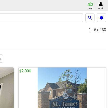
post
acct
1 - 6
of 60
a
$2,000