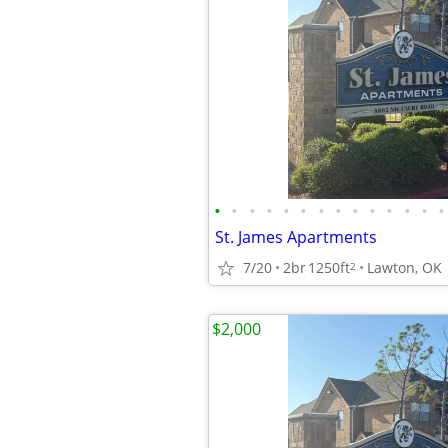
•
•
•
•
•
•
•
•
•
•
•
•
•
•
St. James Apartments
7/20
2br
1250ft
Lawton, OK
2
$2,000