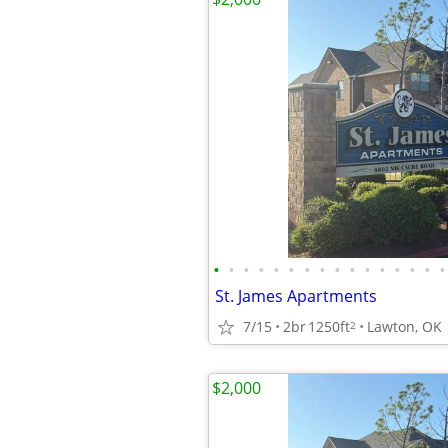
•
•
•
•
•
•
•
•
•
•
•
•
•
•
•
•
St. James Apartments
7/15
2br
1250ft
Lawton, OK
2
$2,000