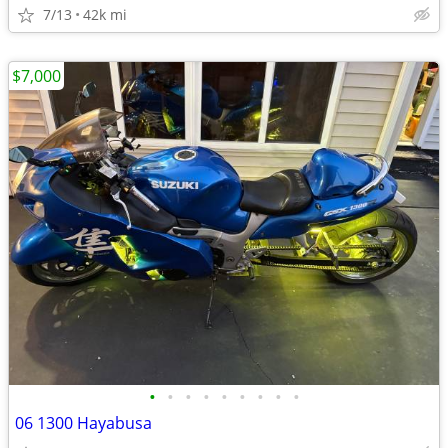
7/13
42k mi
$7,000
•
•
•
•
•
•
•
•
•
06 1300 Hayabusa