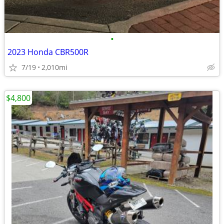
•
2023 Honda CBR500R
7/19
2,010mi
$4,800