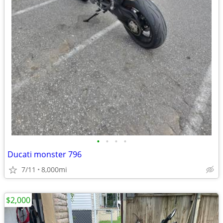
•
•
•
•
Ducati monster 796
7/11
8,000mi
$2,000