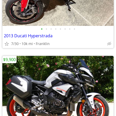
•
•
•
•
•
•
•
•
2013 Ducati Hyperstrada
7/30
10k mi
Franklin
$9,900