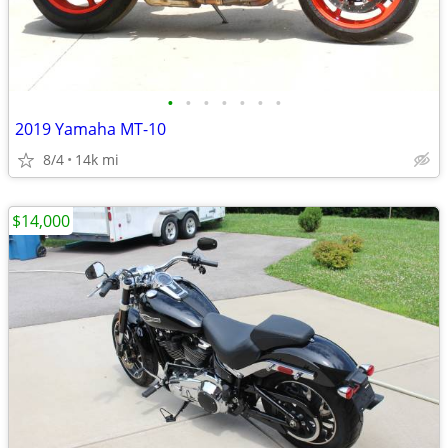
•
•
•
•
•
•
•
2019 Yamaha MT-10
8/4
14k mi
$14,000