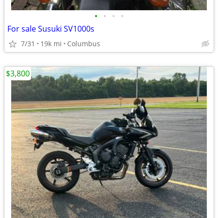
•
•
•
•
For sale Susuki SV1000s
7/31
19k mi
Columbus
$3,800