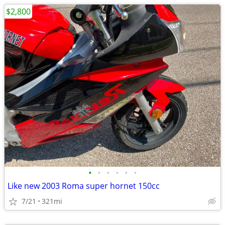
$2,800
•
•
•
•
•
•
Like new 2003 Roma super hornet 150cc
7/21
321mi