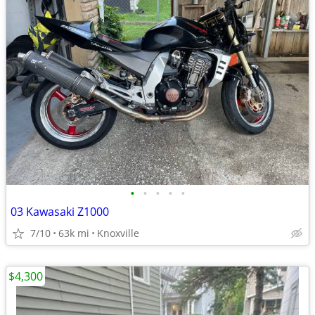
•
•
•
•
•
03 Kawasaki Z1000
7/10
63k mi
Knoxville
$4,300