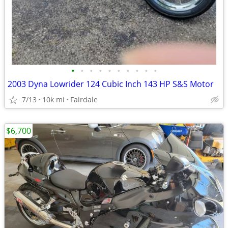
•
•
•
•
•
•
•
•
•
•
2003 Dyna Lowrider 124 Cubic Inch 143 HP S&S Motor
7/13
10k mi
Fairdale
$6,700