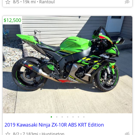
8/5
19k mi
Rantoul
$12,500
•
•
•
•
•
•
•
2019 Kawasaki Ninja ZX-10R ABS KRT Edition
8/2
7,183mi
Huntington