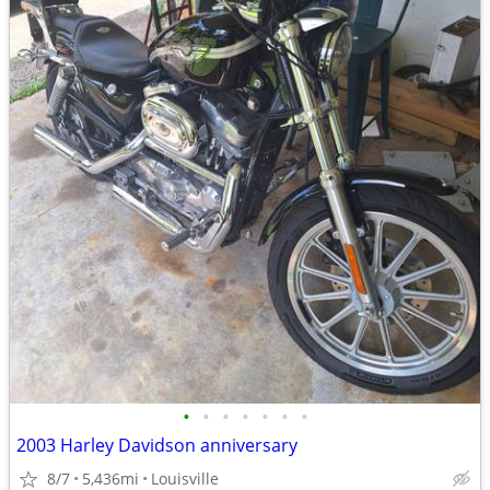
•
•
•
•
•
•
•
2003 Harley Davidson anniversary
8/7
5,436mi
Louisville