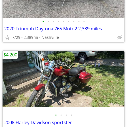
•
•
•
•
•
•
•
•
•
2020 Triumph Daytona 765 Moto2 2,389 miles
7/29
2,389mi
Nashville
$4,200
•
•
•
•
2008 Harley Davidson sportster