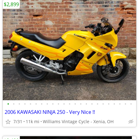
$2,899
•
•
•
•
•
•
•
•
•
•
•
•
•
•
•
•
•
•
•
•
•
•
•
2006 KAWASAKI NINJA 250 - Very Nice !!
7/31
11k mi
Williams Vintage Cycle - Xenia, OH