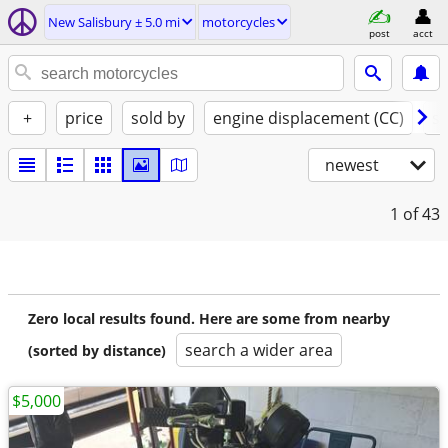
New Salisbury ± 5.0 mi
motorcycles
post
acct
+
price
sold by
engine displacement (CC)
st
newest
1
of 43
Zero local results found. Here are some from nearby
search a wider area
(sorted by distance)
$5,000