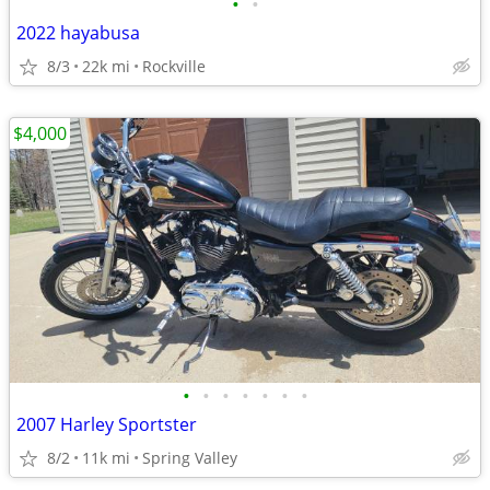
•
•
2022 hayabusa
8/3
22k mi
Rockville
$4,000
•
•
•
•
•
•
•
2007 Harley Sportster
8/2
11k mi
Spring Valley