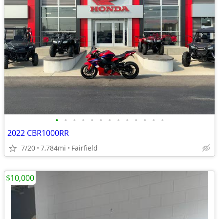
•
•
•
•
•
•
•
•
•
•
•
•
•
2022 CBR1000RR
7/20
7,784mi
Fairfield
$10,000