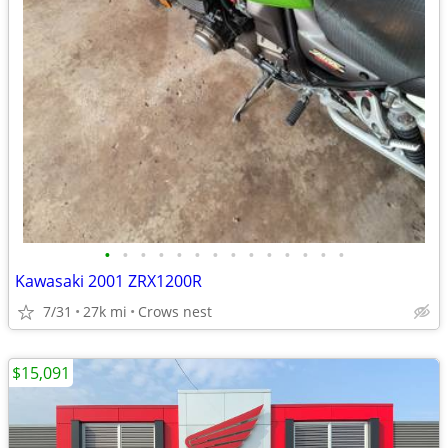
•
•
•
•
•
•
•
•
•
•
•
•
•
•
Kawasaki 2001 ZRX1200R
7/31
27k mi
Crows nest
$15,091