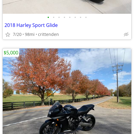
•
•
•
•
•
•
•
•
2018 Harley Sport Glide
7/20
98mi
crittenden
$5,000