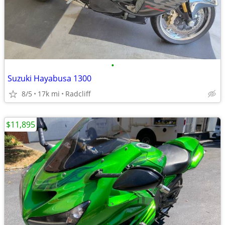
•
Suzuki Hayabusa 1300
8/5
17k mi
Radcliff
$11,895