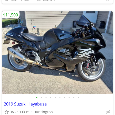
$11,500
•
•
•
•
•
•
•
•
•
•
2019 Suzuki Hayabusa
8/2
11k mi
Huntington