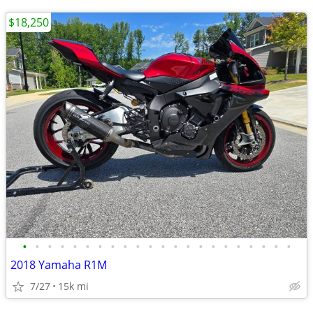
$18,250
•
•
•
•
•
•
•
•
•
•
•
•
•
•
•
•
•
•
•
•
•
•
2018 Yamaha R1M
7/27
15k mi