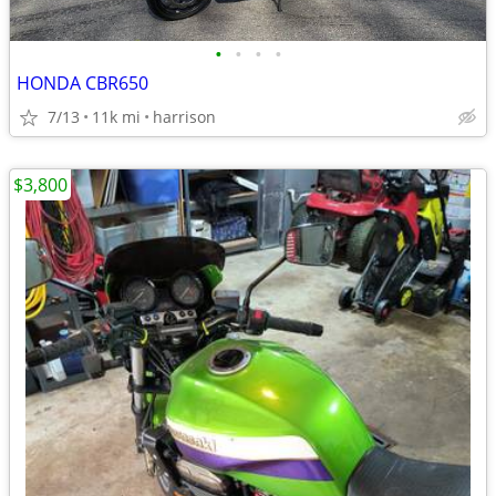
•
•
•
•
HONDA CBR650
7/13
11k mi
harrison
$3,800