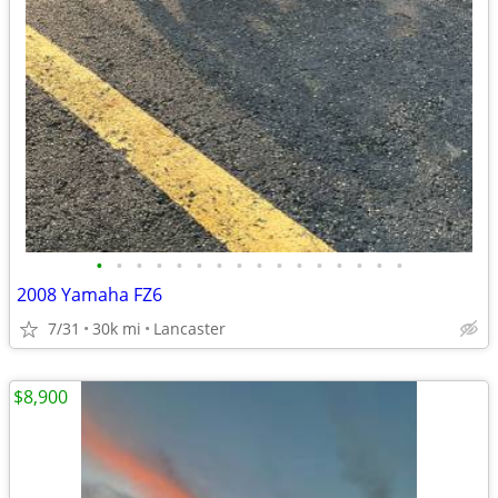
•
•
•
•
•
•
•
•
•
•
•
•
•
•
•
•
2008 Yamaha FZ6
7/31
30k mi
Lancaster
$8,900