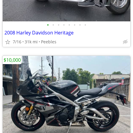
•
•
•
•
•
•
•
•
2008 Harley Davidson Heritage
7/16
31k mi
Peebles
$10,000