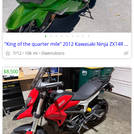
•
•
•
•
•
•
•
•
•
“King of the quarter mile” 2012 Kawasaki Ninja ZX14R SE
7/12
10k mi
Owensboro
$8,500