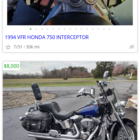
•
•
•
•
•
•
•
•
•
•
•
•
•
•
•
1994 VFR HONDA 750 INTERCEPTOR
7/31
30k mi
$8,000