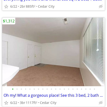
6/22
2br
885ft
Cedar City
2
$1,312
•
•
•
•
•
•
•
•
•
•
•
•
•
•
•
•
•
•
•
•
Oh my! What a gorgeous place! See this 3 bed, 2 bath for yourself!
6/22
3br
1117ft
Cedar City
2