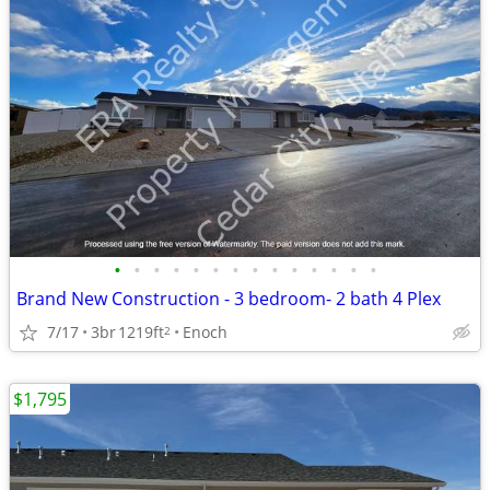
•
•
•
•
•
•
•
•
•
•
•
•
•
•
Brand New Construction - 3 bedroom- 2 bath 4 Plex
7/17
3br
1219ft
Enoch
2
$1,795