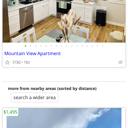
•
•
•
•
•
•
•
•
•
•
•
•
•
•
•
•
Mountain View Apartment
7/30
1br
more from nearby areas (sorted by distance)
search a wider area
$1,495