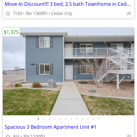
Move-In Discount!!! 3 bed, 2.5 bath Townhome in Cedar Park (370 05)
7/20
3br
1300ft
Cedar City
2
$1,375
•
•
•
•
•
•
•
•
•
•
•
•
Spacious 3 Bedroom Apartment Unit #1
8/4
3br
1100ft
2