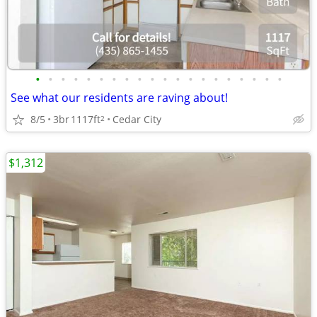
•
•
•
•
•
•
•
•
•
•
•
•
•
•
•
•
•
•
•
•
See what our residents are raving about!
8/5
3br
1117ft
Cedar City
2
$1,312