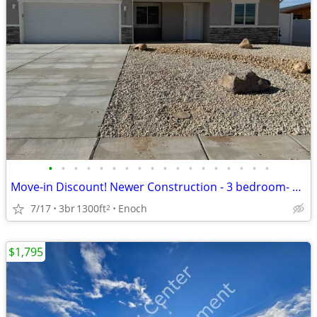
•
•
•
•
•
•
•
•
•
•
•
•
•
•
•
•
•
•
Move-in Discount! Newer Construction - 3 bedroom- 2 bath 4 Plex (3917)
7/17
3br
1300ft
Enoch
2
$1,795