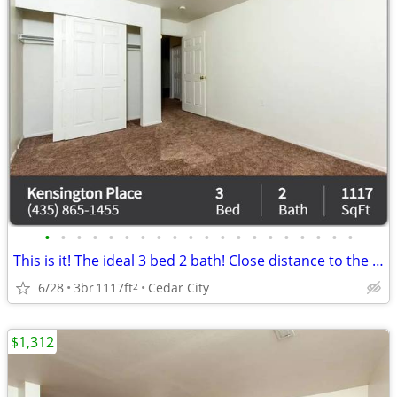
•
•
•
•
•
•
•
•
•
•
•
•
•
•
•
•
•
•
•
•
This is it! The ideal 3 bed 2 bath! Close distance to the campus
6/28
3br
1117ft
Cedar City
2
$1,312