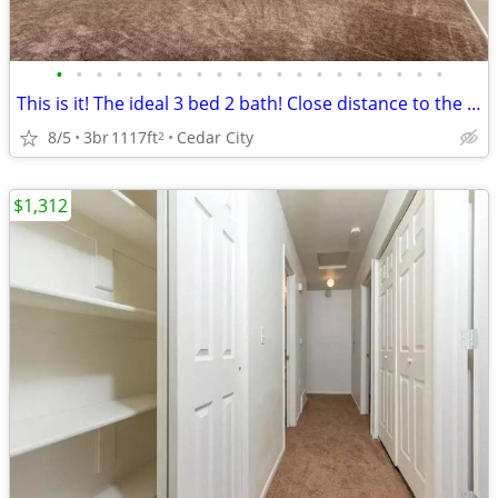
•
•
•
•
•
•
•
•
•
•
•
•
•
•
•
•
•
•
•
•
This is it! The ideal 3 bed 2 bath! Close distance to the campus
8/5
3br
1117ft
Cedar City
2
$1,312