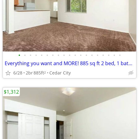
•
•
•
•
•
•
•
•
•
•
•
•
•
•
•
•
•
•
•
Everything you want and MORE! 885 sq ft 2 bed, 1 bath available!
6/28
2br
885ft
Cedar City
2
$1,312