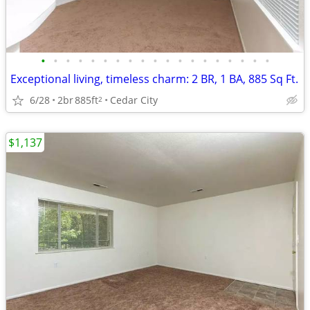
•
•
•
•
•
•
•
•
•
•
•
•
•
•
•
•
•
•
•
Exceptional living, timeless charm: 2 BR, 1 BA, 885 Sq Ft.
6/28
2br
885ft
Cedar City
2
$1,137