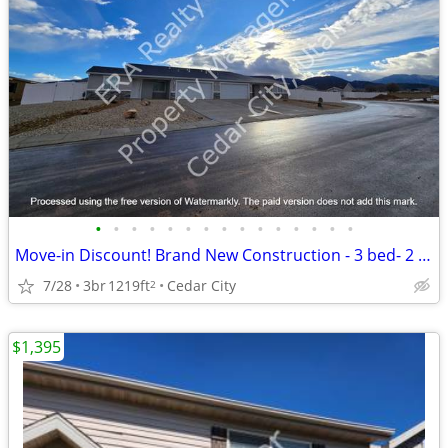
•
•
•
•
•
•
•
•
•
•
•
•
•
•
•
Move-in Discount! Brand New Construction - 3 bed- 2 bath 4 Plex (3975)
7/28
3br
1219ft
Cedar City
2
$1,395