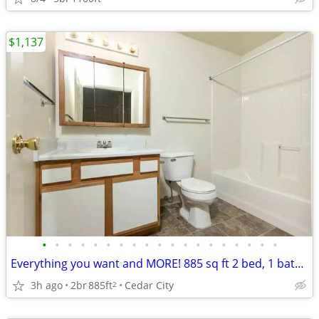
$1,137
•
•
•
•
•
•
•
•
•
•
•
•
•
•
•
•
•
•
•
Everything you want and MORE! 885 sq ft 2 bed, 1 bath available!
3h ago
2br
885ft
Cedar City
2