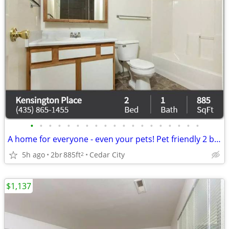
•
•
•
•
•
•
•
•
•
•
•
•
•
•
•
•
•
•
•
A home for everyone - even your pets! Pet friendly 2 bed / 1 bath!
5h ago
2br
885ft
Cedar City
2
$1,137