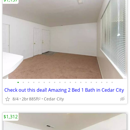
•
•
•
•
•
•
•
•
•
•
•
•
•
•
•
•
•
•
•
Check out this deal! Amazing 2 Bed 1 Bath in Cedar City
8/4
2br
885ft
Cedar City
2
$1,312