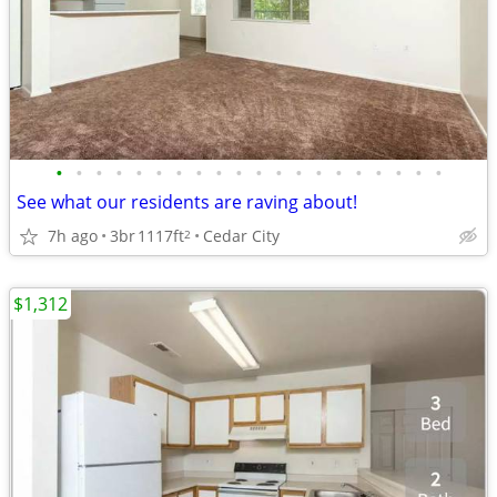
•
•
•
•
•
•
•
•
•
•
•
•
•
•
•
•
•
•
•
•
See what our residents are raving about!
7h ago
3br
1117ft
Cedar City
2
$1,312