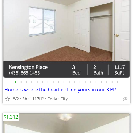
•
•
•
•
•
•
•
•
•
•
•
•
•
•
•
•
•
•
•
•
Home is where the heart is: Find yours in our 3 BR.
8/2
3br
1117ft
Cedar City
2
$1,312