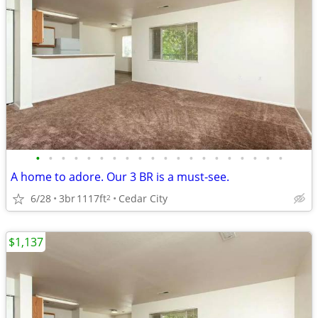
•
•
•
•
•
•
•
•
•
•
•
•
•
•
•
•
•
•
•
•
A home to adore. Our 3 BR is a must-see.
6/28
3br
1117ft
Cedar City
2
$1,137