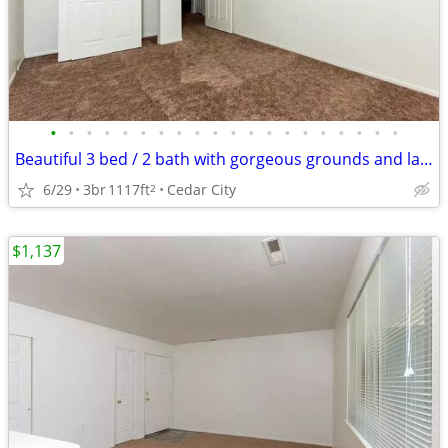
•
•
•
•
•
•
•
•
•
•
•
•
•
•
•
•
•
•
•
•
Beautiful 3 bed / 2 bath with gorgeous grounds and landscaping
6/29
3br
1117ft
Cedar City
2
$1,137