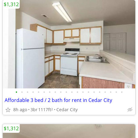
$1,312
•
•
•
•
•
•
•
•
•
•
•
•
•
•
•
•
•
•
•
•
Affordable 3 bed / 2 bath for rent in Cedar City
8h ago
3br
1117ft
Cedar City
2
$1,312