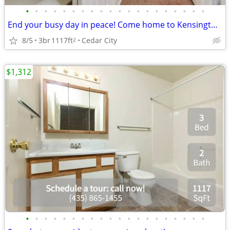
•
•
•
•
•
•
•
•
•
•
•
•
•
•
•
•
•
•
•
•
End your busy day in peace! Come home to Kensington Place
8/5
3br
1117ft
Cedar City
2
$1,312
•
•
•
•
•
•
•
•
•
•
•
•
•
•
•
•
•
•
•
•