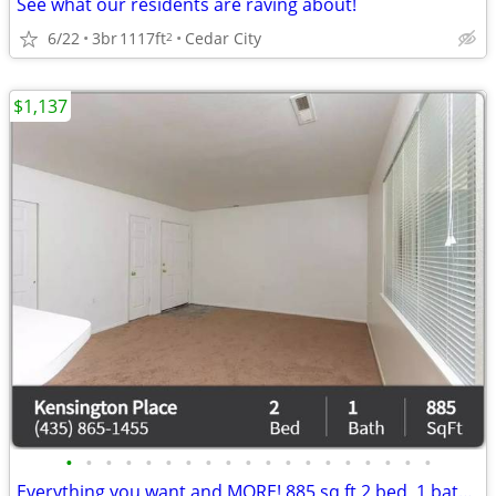
See what our residents are raving about!
6/22
3br
1117ft
Cedar City
2
$1,137
•
•
•
•
•
•
•
•
•
•
•
•
•
•
•
•
•
•
•
Everything you want and MORE! 885 sq ft 2 bed, 1 bath available!