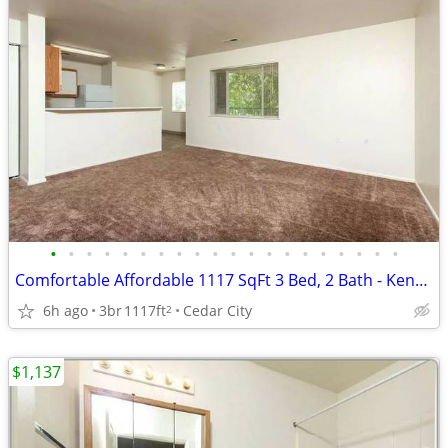
•
•
•
•
•
•
•
•
•
•
•
•
•
•
•
•
•
•
•
•
Comfortable Affordable 1117 SqFt 3 Bed, 2 Bath - Kensington Place
6h ago
3br
1117ft
Cedar City
2
$1,137