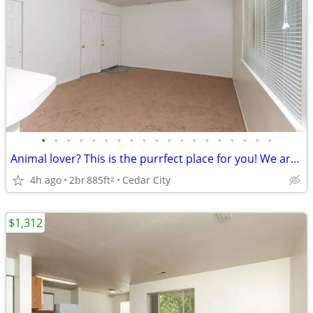
•
•
•
•
•
•
•
•
•
•
•
•
•
•
•
•
•
•
•
Animal lover? This is the purrfect place for you! We are pet friendly!
4h ago
2br
885ft
Cedar City
2
$1,312