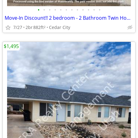
•
•
•
•
•
•
•
•
•
•
•
•
Move-In Discount!! 2 bedroom - 2 Bathroom Twin Home (116)
7/27
2br
882ft
Cedar City
2
$1,495