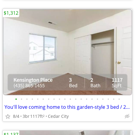
$1,312
•
•
•
•
•
•
•
•
•
•
•
•
•
•
•
•
•
•
•
•
You'll love coming home to this garden-style 3 bed / 2 bath!
8/4
3br
1117ft
Cedar City
2
$1,137