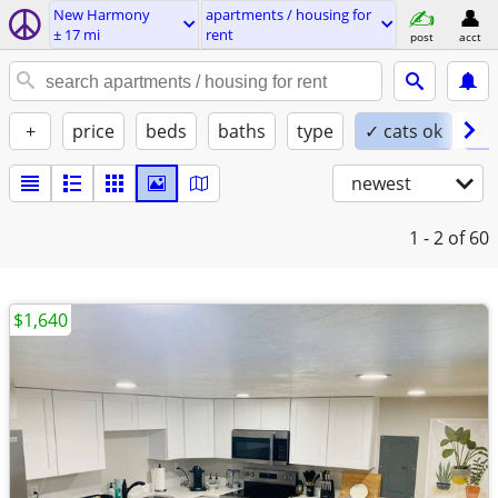
New Harmony
apartments / housing for
± 17 mi
rent
post
acct
+
price
beds
baths
type
✓ cats ok
✓ 
newest
1 - 2
of 60
$1,640