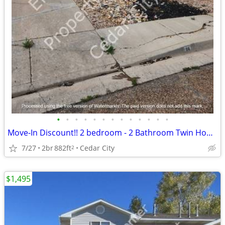
•
•
•
•
•
•
•
•
•
•
•
•
•
Move-In Discount!! 2 bedroom - 2 Bathroom Twin Home (114)
7/27
2br
882ft
Cedar City
2
$1,495