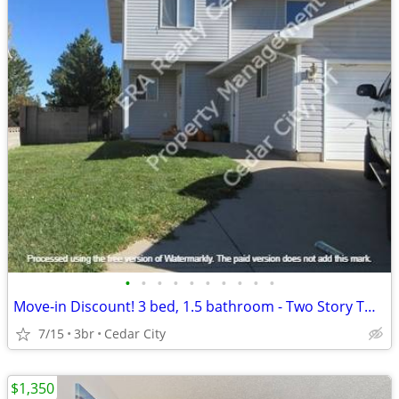
•
•
•
•
•
•
•
•
•
•
Move-in Discount! 3 bed, 1.5 bathroom - Two Story Twin Home (928)
7/15
3br
Cedar City
$1,350