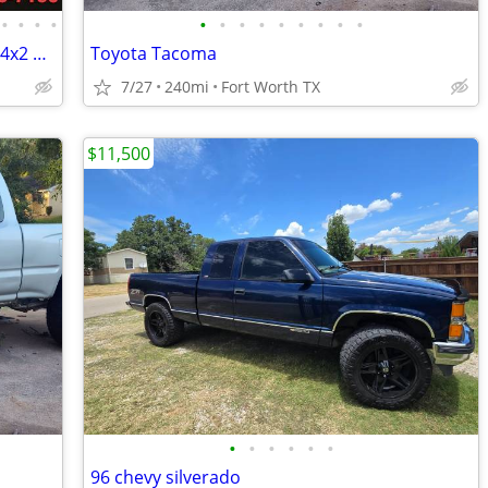
•
•
•
•
•
•
•
•
•
•
•
•
•
1-Of-A-Kind 2012 Toyota Tundra SR5 V8 4x2 with Low Miles
Toyota Tacoma
7/27
240mi
Fort Worth TX
$11,500
•
•
•
•
•
•
96 chevy silverado