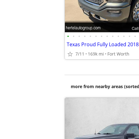
•
•
•
•
•
•
•
•
•
•
•
•
•
7/11
169k mi
Fort Worth
more from nearby areas (sorted