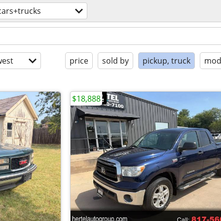
cars+trucks
est
price
sold by
pickup, truck
mode
$18,888