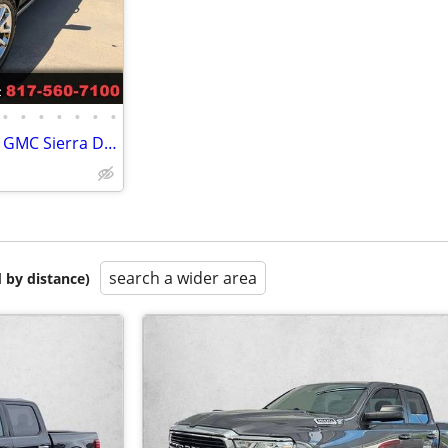
•
•
•
•
•
•
•
Texas Proud Fully Loaded 2018 GMC Sierra Denali 5.3L V8 4x4
search a wider area
 by distance)