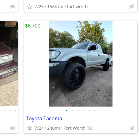
7/25
156k mi
fort worth
$6,700
•
•
•
•
•
•
•
•
•
•
Toyota Tacoma
7/24
240mi
Fort Worth TX