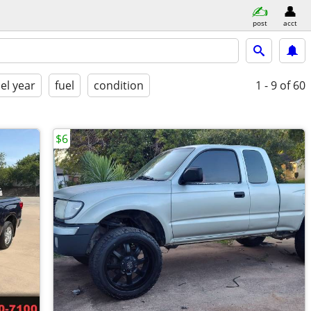
post
acct
l year
fuel
condition
1 - 9
of 60
$6