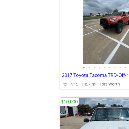
•
•
•
•
•
•
•
•
•
2017 Toyota Tacoma TRD-Off-r
7/15
145k mi
Fort Worth
$10,000