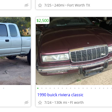
7/25
240mi
Fort Worth TX
$2,500
•
•
•
•
•
•
•
•
•
•
•
•
•
•
•
•
•
•
•
1990 buick riviera classic
7/24
130k mi
Ft worth