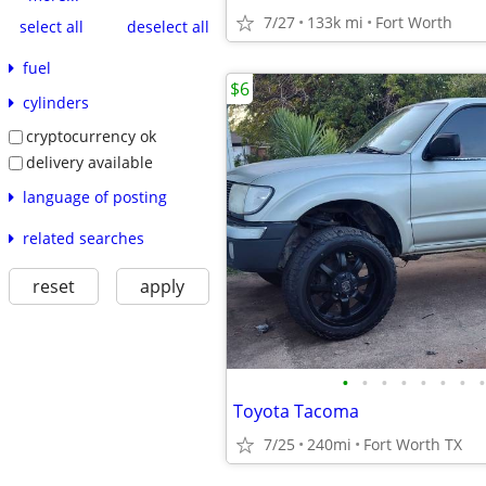
7/27
133k mi
Fort Worth
select all
deselect all
fuel
$6
cylinders
cryptocurrency ok
delivery available
language of posting
related searches
reset
apply
•
•
•
•
•
•
•
•
Toyota Tacoma
7/25
240mi
Fort Worth TX