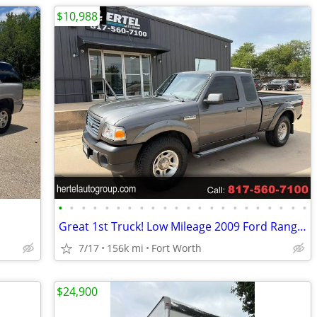
$10,988
•
•
•
•
•
•
•
•
•
•
•
•
•
•
•
•
•
•
•
•
•
•
Great 1st Truck! Low Mileage 2009 Ford Ranger 4.0L V6 4x2
7/17
156k mi
Fort Worth
$24,900