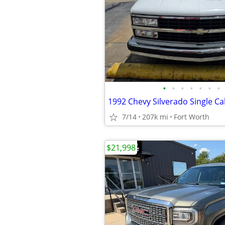
•
•
•
•
•
•
•
1992 Chevy Silverado Single C
7/14
207k mi
Fort Worth
$21,998