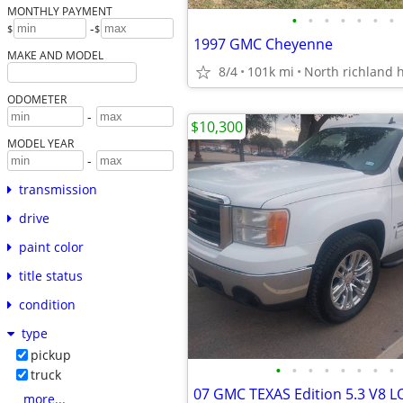
MONTHLY PAYMENT
•
•
•
•
•
•
•
-
$
$
1997 GMC Cheyenne
MAKE AND MODEL
8/4
101k mi
North richland h
ODOMETER
-
$10,300
MODEL YEAR
-
transmission
drive
paint color
title status
condition
type
pickup
•
•
•
•
•
•
•
•
truck
07 GMC TEXAS Edition 5.3 V8 
more...