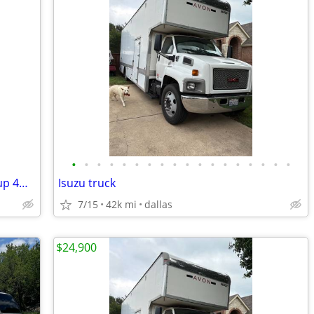
•
•
•
•
•
•
•
•
•
•
•
•
•
•
•
•
•
•
2019 Ram 1500 Crew Cab • Limited Pickup 4D 5 1/2 ft
Isuzu truck
7/15
42k mi
dallas
$24,900