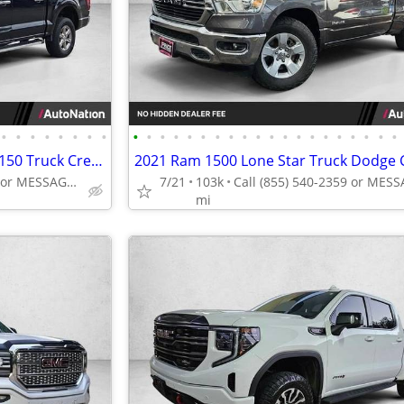
•
•
•
•
•
•
•
•
•
•
•
•
•
•
•
•
•
•
•
•
•
•
•
•
•
•
•
•
2025 Ford F-150 XLT 4x4 4WD F150 Truck Crew cab AUTONATION
Call (888) 716-3204 or MESSAGE/CHAT to confirm availability
7/21
103k
mi