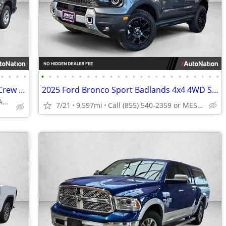
•
•
•
•
•
•
•
•
•
•
•
•
•
•
•
•
•
•
•
•
•
•
•
•
•
•
•
•
2021 Ram 1500 Lone Star Truck Dodge Crew cab AUTONATION
2025 Ford Bronco Sport Badlands 4x4 4WD SUV AUTONATION
Call (855) 540-2359 or MESSAGE/CHAT to confirm availability
7/21
9,597mi
Call (855) 540-2359 or MESSAGE/CHAT to confirm availability