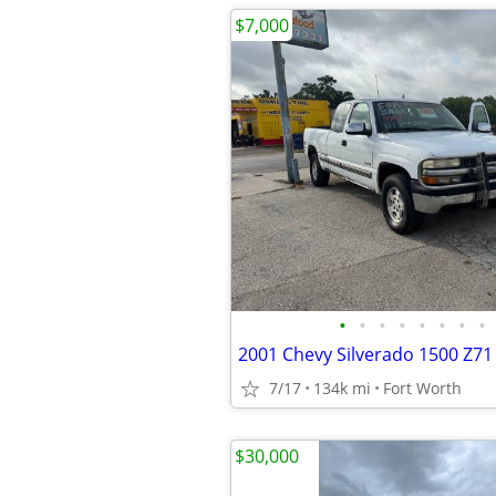
$7,000
•
•
•
•
•
•
•
•
7/17
134k mi
Fort Worth
$30,000