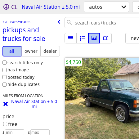
CL
Naval Air Station ± 5.0 mi
autos
« all cars+trucks
pickups and
trucks for sale
new
all
owner
dealer
$4,750
search titles only
has image
posted today
hide duplicates
MILES FROM LOCATION
Naval Air Station ± 5.0
mi
price
free
$
– $