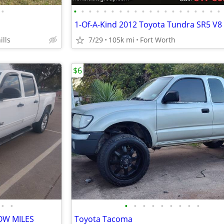
•
•
•
•
•
•
•
•
•
•
•
•
•
•
•
•
•
•
•
•
•
ills
7/29
105k mi
Fort Worth
$6
•
•
•
•
•
•
•
•
•
•
•
LOW MILES
Toyota Tacoma