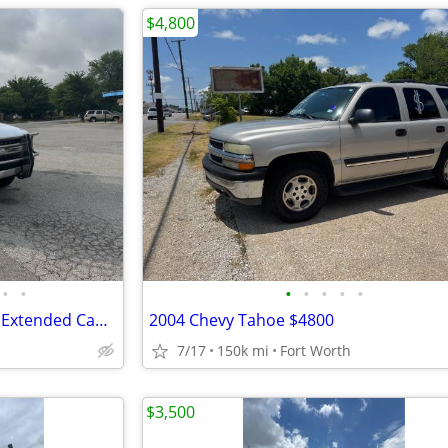
$4,800
•
•
•
•
•
•
•
2001 Chevy Silverado 1500 Z71 Extended Cab 4x4
2004 Chevy Tahoe $4800
7/17
150k mi
Fort Worth
$3,500