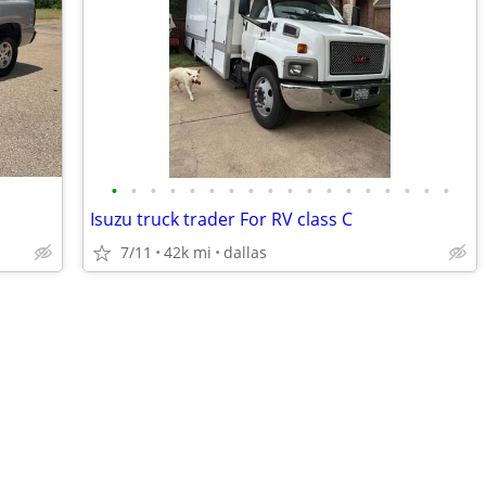
•
•
•
•
•
•
•
•
•
•
•
•
•
•
•
•
•
•
Isuzu truck trader For RV class C
7/11
42k mi
dallas