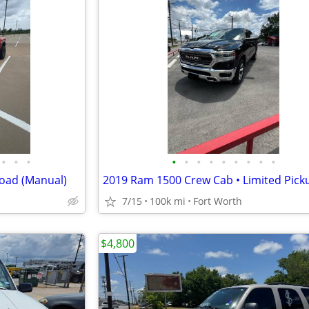
•
•
•
•
•
•
•
•
•
•
•
•
oad (Manual)
7/15
100k mi
Fort Worth
$4,800