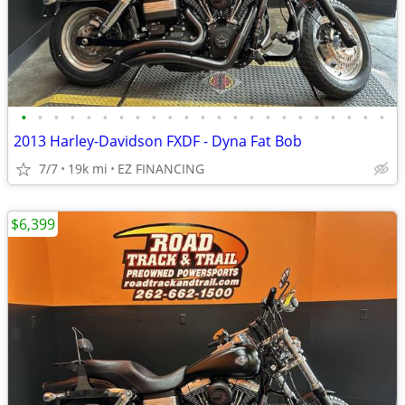
•
•
•
•
•
•
•
•
•
•
•
•
•
•
•
•
•
•
•
•
•
•
•
2013 Harley-Davidson FXDF - Dyna Fat Bob
7/7
19k mi
EZ FINANCING
$6,399