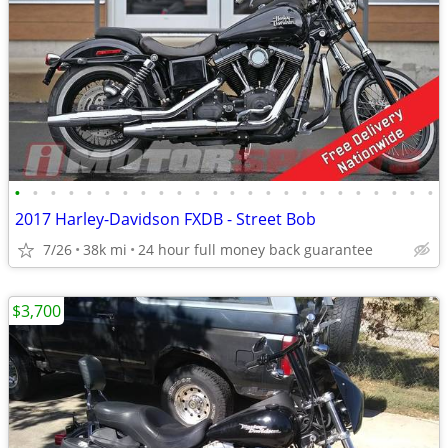
•
•
•
•
•
•
•
•
•
•
•
•
•
•
•
•
•
•
•
•
•
•
•
•
2017 Harley-Davidson FXDB - Street Bob
7/26
38k mi
24 hour full money back guarantee
$3,700