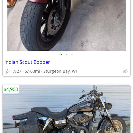
•
•
•
Indian Scout Bobber
7/27
5,100mi
Sturgeon Bay, WI
$4,900