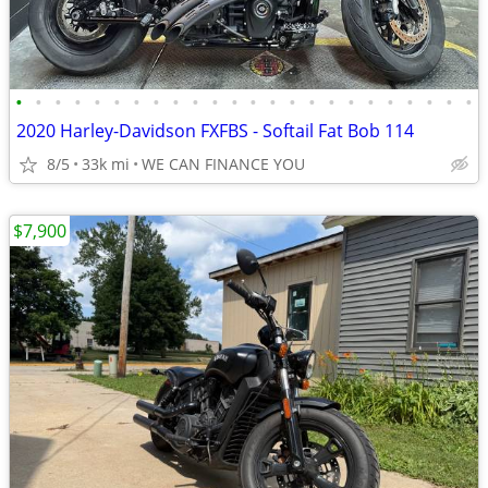
•
•
•
•
•
•
•
•
•
•
•
•
•
•
•
•
•
•
•
•
•
•
•
•
2020 Harley-Davidson FXFBS - Softail Fat Bob 114
8/5
33k mi
WE CAN FINANCE YOU
$7,900