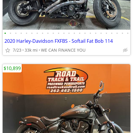
•
•
•
•
•
•
•
•
•
•
•
•
•
•
•
•
•
•
•
•
•
•
•
•
2020 Harley-Davidson FXFBS - Softail Fat Bob 114
7/23
33k mi
WE CAN FINANCE YOU
$10,899