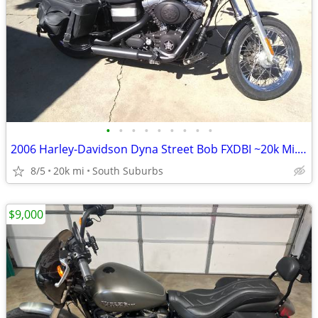
•
•
•
•
•
•
•
•
•
2006 Harley-Davidson Dyna Street Bob FXDBI ~20k Mi.-Custom-$3,700 CASH
8/5
20k mi
South Suburbs
$9,000