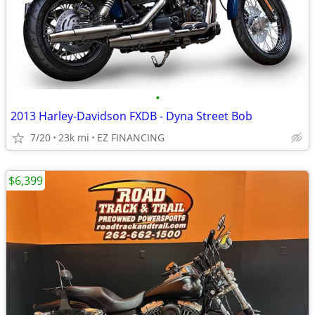
•
2013 Harley-Davidson FXDB - Dyna Street Bob
7/20
23k mi
EZ FINANCING
$6,399