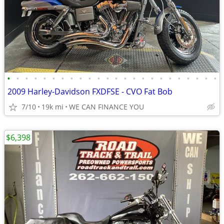
•
•
•
•
•
•
•
•
•
•
•
•
•
•
•
•
•
•
•
•
•
•
•
•
2009 Harley-Davidson FXDFSE - CVO Fat Bob
7/10
19k mi
WE CAN FINANCE YOU
$6,398