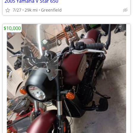
2005 Yamaha V Star 650
7/27
29k mi
Greenfield
$10,000