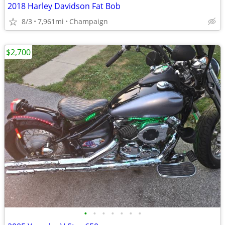
2018 Harley Davidson Fat Bob
8/3
7,961mi
Champaign
$2,700
•
•
•
•
•
•
•