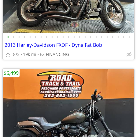
•
•
•
•
•
•
•
•
•
•
•
•
•
•
•
•
•
•
•
•
•
•
•
2013 Harley-Davidson FXDF - Dyna Fat Bob
8/3
19k mi
EZ FINANCING
$6,499