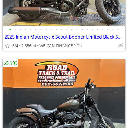
•
•
•
•
•
•
•
•
•
•
•
•
•
•
•
•
•
•
•
•
•
•
2025 Indian Motorcycle Scout Bobber Limited Black Smoke
8/4
2,556mi
WE CAN FINANCE YOU
$5,999