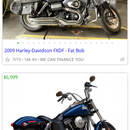
•
•
•
•
•
•
•
•
•
•
•
•
•
•
•
•
•
•
•
2009 Harley-Davidson FXDF - Fat Bob
7/15
16k mi
WE CAN FINANCE YOU
$6,999