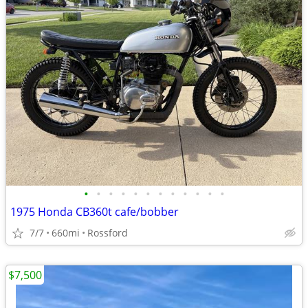
•
•
•
•
•
•
•
•
•
•
•
•
1975 Honda CB360t cafe/bobber
7/7
660mi
Rossford
$7,500