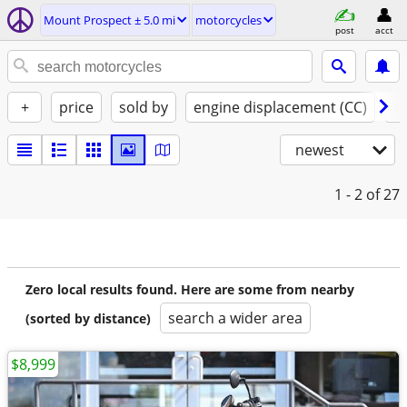
Mount Prospect ± 5.0 mi
motorcycles
post
acct
+
price
sold by
engine displacement (CC)
st
newest
1 - 2
of 27
Zero local results found. Here are some from nearby
search a wider area
(sorted by distance)
$8,999