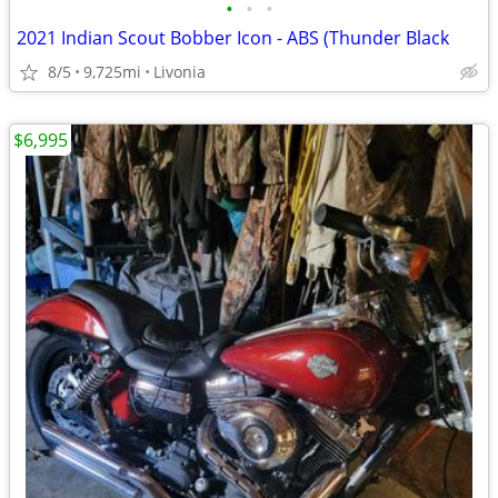
•
•
•
2021 Indian Scout Bobber Icon - ABS (Thunder Black
8/5
9,725mi
Livonia
$6,995