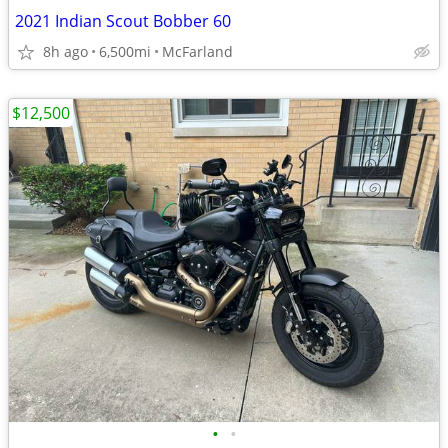
2021 Indian Scout Bobber 60
8h ago
6,500mi
McFarland
$12,500
•
•