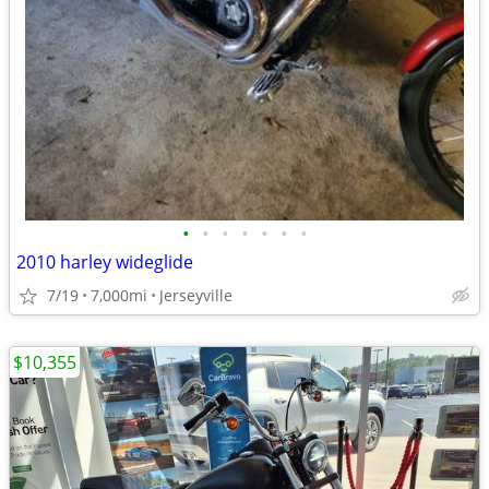
•
•
•
•
•
•
•
2010 harley wideglide
7/19
7,000mi
Jerseyville
$10,355