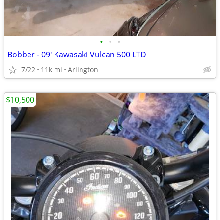
•
•
•
Bobber - 09' Kawasaki Vulcan 500 LTD
7/22
11k mi
Arlington
$10,500