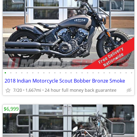
•
•
•
•
•
•
•
•
•
•
•
•
•
•
•
•
•
•
•
•
•
•
•
•
2018 Indian Motorcycle Scout Bobber Bronze Smoke
7/20
1,667mi
24 hour full money back guarantee
$6,999