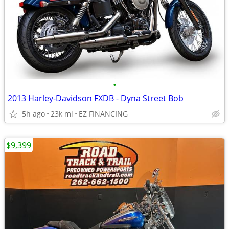
•
2013 Harley-Davidson FXDB - Dyna Street Bob
5h ago
23k mi
EZ FINANCING
$9,399