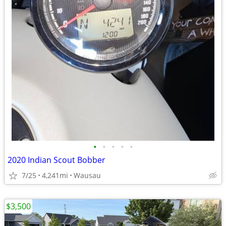
•
•
•
•
•
2020 Indian Scout Bobber
7/25
4,241mi
Wausau
$3,500