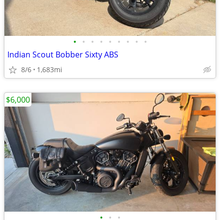
•
•
•
•
•
•
•
•
•
Indian Scout Bobber Sixty ABS
8/6
1,683mi
$6,000
•
•
•