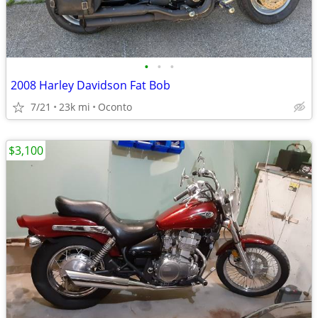
•
•
•
2008 Harley Davidson Fat Bob
7/21
23k mi
Oconto
$3,100