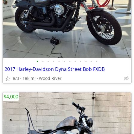
•
•
•
•
•
•
•
•
•
•
•
•
2017 Harley-Davidson Dyna Street Bob FXDB
8/3
18k mi
Wood River
$4,000