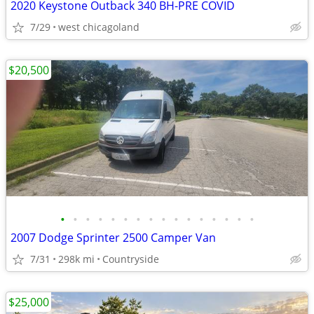
2020 Keystone Outback 340 BH-PRE COVID
7/29
west chicagoland
$20,500
•
•
•
•
•
•
•
•
•
•
•
•
•
•
•
•
2007 Dodge Sprinter 2500 Camper Van
7/31
298k mi
Countryside
$25,000