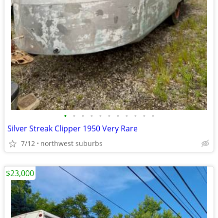
•
•
•
•
•
•
•
•
•
•
•
Silver Streak Clipper 1950 Very Rare
7/12
northwest suburbs
$23,000