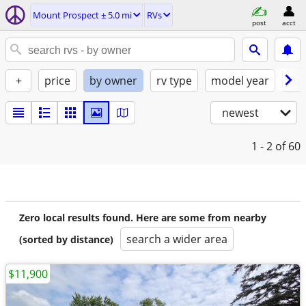
Mount Prospect ± 5.0 mi
RVs
post
acct
+
price
by owner
rv type
model year
con
newest
1 - 2
of 60
Zero local results found. Here are some from nearby
search a wider area
(sorted by distance)
$11,900