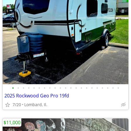
•
•
•
•
•
•
•
•
•
•
•
•
•
•
•
•
•
•
•
•
•
2025 Rockwood Geo Pro 19fd
7/20
Lombard, Il.
$11,000