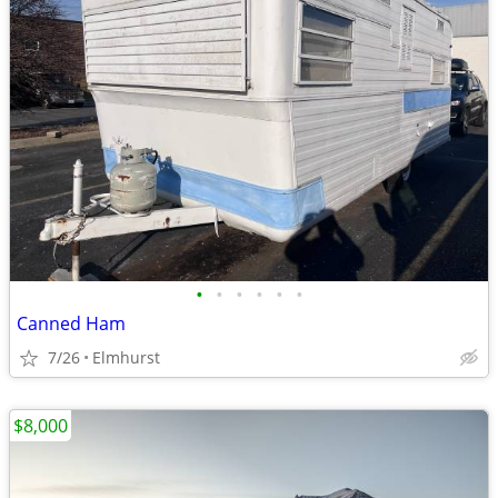
•
•
•
•
•
•
Canned Ham
7/26
Elmhurst
$8,000