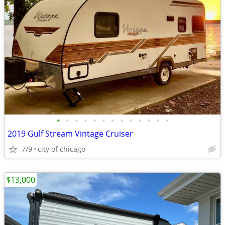
•
•
•
•
•
•
•
•
•
•
•
•
•
2019 Gulf Stream Vintage Cruiser
7/9
city of chicago
$13,000