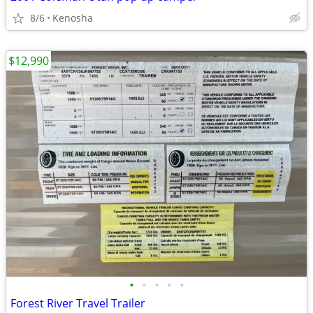
8/6
Kenosha
$12,990
•
•
•
•
•
Forest River Travel Trailer