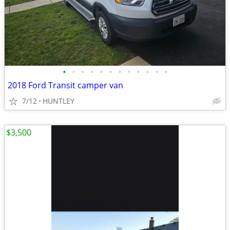
•
•
•
•
•
•
•
•
•
•
•
•
2018 Ford Transit camper van
7/12
HUNTLEY
$3,500