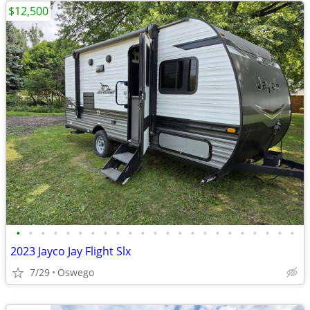
$12,500
•
•
•
•
•
•
•
•
•
•
•
•
•
•
•
•
•
•
•
•
•
•
•
2023 Jayco Jay Flight Slx
7/29
Oswego