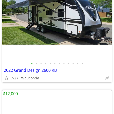
•
•
•
•
•
•
•
•
•
•
•
•
2022 Grand Design 2600 RB
7/27
Wauconda
$12,000