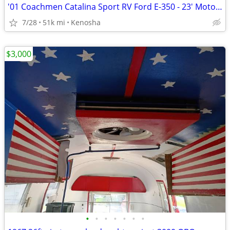
'01 Coachmen Catalina Sport RV Ford E-350 - 23' Motorhome
7/28
51k mi
Kenosha
$3,000
•
•
•
•
•
•
•