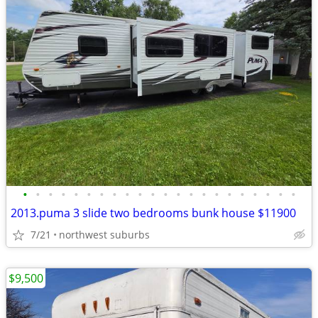
•
•
•
•
•
•
•
•
•
•
•
•
•
•
•
•
•
•
•
•
•
•
2013.puma 3 slide two bedrooms bunk house $11900
7/21
northwest suburbs
$9,500