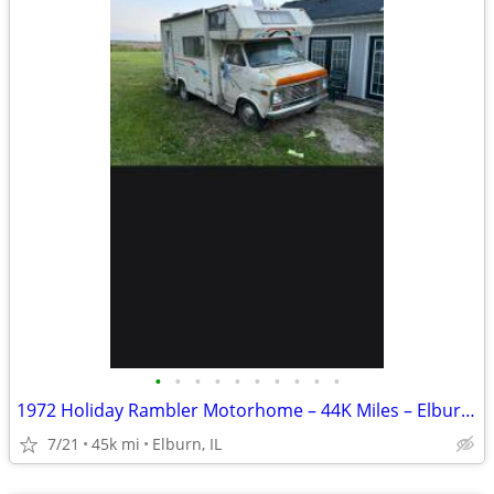
•
•
•
•
•
•
•
•
•
•
1972 Holiday Rambler Motorhome – 44K Miles – Elburn, IL
7/21
45k mi
Elburn, IL