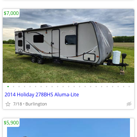
$7,000
•
•
•
•
•
•
•
•
•
•
•
•
•
•
•
•
•
•
•
•
•
•
•
2014 Holiday 278BHS Aluma-Lite
7/18
Burlington
$5,900