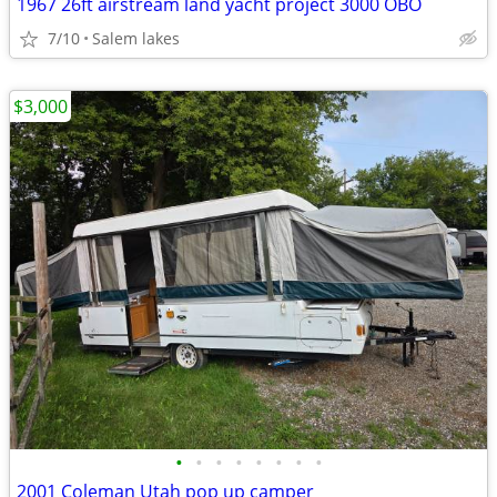
1967 26ft airstream land yacht project 3000 OBO
7/10
Salem lakes
$3,000
•
•
•
•
•
•
•
•
2001 Coleman Utah pop up camper