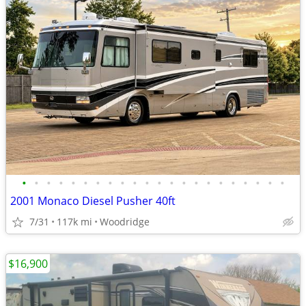
•
•
•
•
•
•
•
•
•
•
•
•
•
•
•
•
•
•
•
•
•
•
2001 Monaco Diesel Pusher 40ft
7/31
117k mi
Woodridge
$16,900