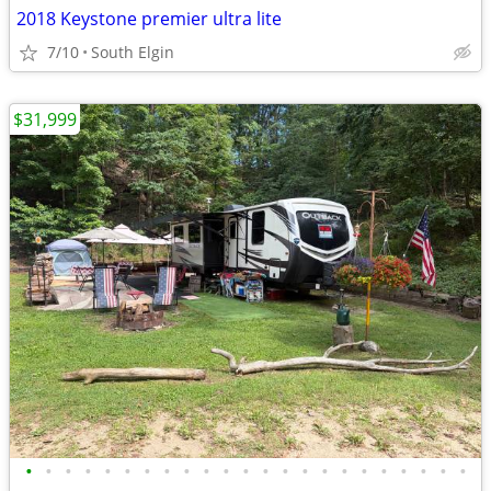
2018 Keystone premier ultra lite
7/10
South Elgin
$31,999
•
•
•
•
•
•
•
•
•
•
•
•
•
•
•
•
•
•
•
•
•
•
•