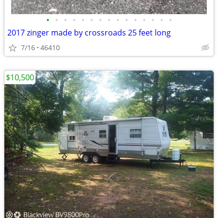
•
•
•
•
•
•
•
•
•
•
•
•
•
•
•
2017 zinger made by crossroads 25 feet long
7/16
46410
$10,500