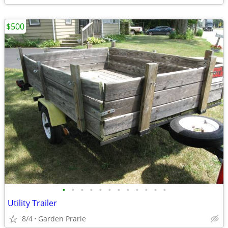
$500
•
•
•
•
•
•
•
•
•
•
•
•
Utility Trailer
8/4
Garden Prarie