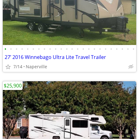
•
•
•
•
•
•
•
•
•
•
•
•
•
•
•
•
•
•
•
•
•
•
•
•
27’ 2016 Winnebago Ultra Lite Travel Trailer
7/14
Naperville
$25,900