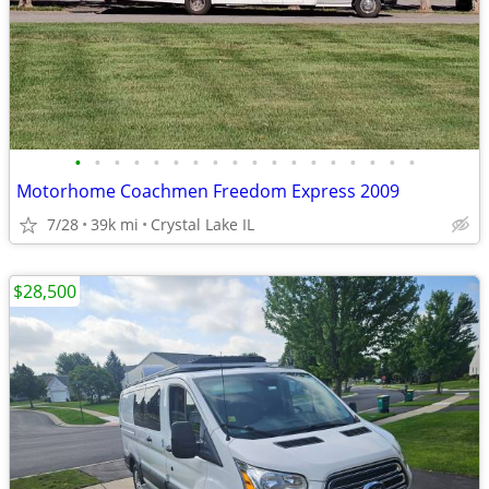
•
•
•
•
•
•
•
•
•
•
•
•
•
•
•
•
•
•
Motorhome Coachmen Freedom Express 2009
7/28
39k mi
Crystal Lake IL
$28,500