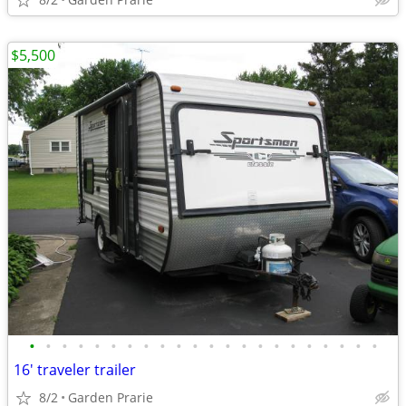
$5,500
•
•
•
•
•
•
•
•
•
•
•
•
•
•
•
•
•
•
•
•
•
•
16' traveler trailer
8/2
Garden Prarie