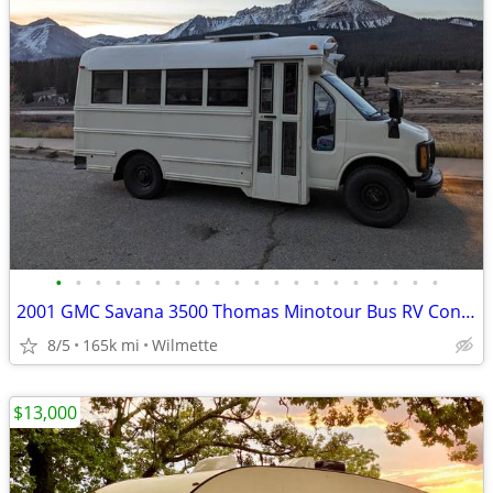
•
•
•
•
•
•
•
•
•
•
•
•
•
•
•
•
•
•
•
•
2001 GMC Savana 3500 Thomas Minotour Bus RV Conversion
8/5
165k mi
Wilmette
$13,000