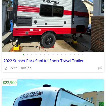
•
•
•
•
•
•
•
•
•
•
•
•
•
•
•
2022 Sunset Park SunLite Sport Travel Trailer
7/22
Hillside
$22,900