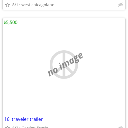
8/1
west chicagoland
$5,500
no image
16' traveler trailer
8/2
Garden Prarie