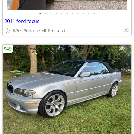
•
•
•
•
•
•
•
•
•
•
•
2011 ford focus
8/5
250k mi
Mt Prospect
$49