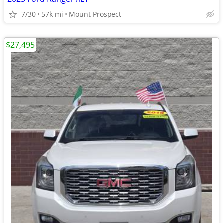
7/30
57k mi
Mount Prospect
$27,495