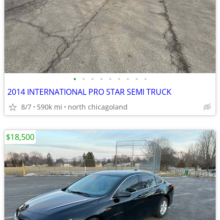
•
•
•
•
•
•
•
•
•
2014 INTERNATIONAL PRO STAR SEMI TRUCK
8/7
590k mi
north chicagoland
$18,500