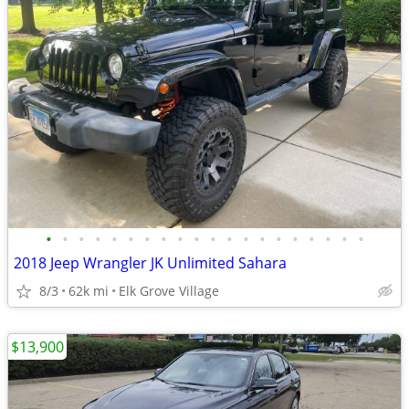
•
•
•
•
•
•
•
•
•
•
•
•
•
•
•
•
•
•
•
•
2018 Jeep Wrangler JK Unlimited Sahara
8/3
62k mi
Elk Grove Village
$13,900