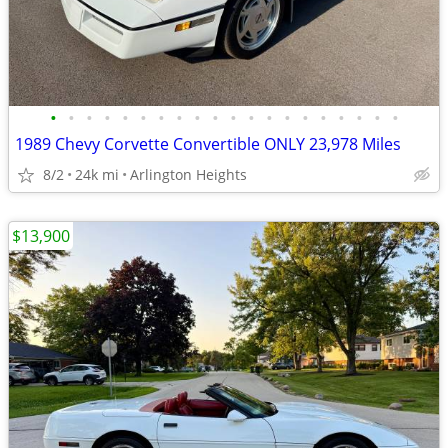
•
•
•
•
•
•
•
•
•
•
•
•
•
•
•
•
•
•
•
•
1989 Chevy Corvette Convertible ONLY 23,978 Miles
8/2
24k mi
Arlington Heights
$13,900