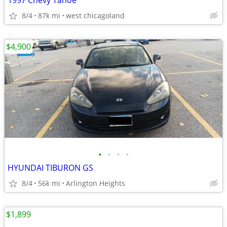
1997 Chevy Tahoe
8/4
87k mi
west chicagoland
$4,900
•
•
•
•
HYUNDAI TIBURON GS
8/4
56k mi
Arlington Heights
$1,899