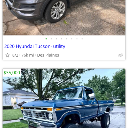
•
•
•
•
•
•
•
•
2020 Hyundai Tucson- utility
8/2
76k mi
Des Plaines
$35,000