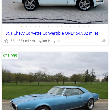
•
•
•
•
•
•
•
•
•
•
•
•
•
•
•
•
1991 Chevy Corvette Convertible ONLY 54,902 miles
8/1
55k mi
Arlington Heights
$21,999