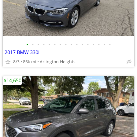
•
•
•
•
•
•
•
•
•
•
•
•
•
•
•
•
2017 BMW 330i
8/3
86k mi
Arlington Heights
$14,650