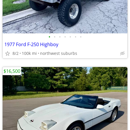
•
•
•
•
•
•
•
1977 Ford F-250 Highboy
8/2
100k mi
northwest suburbs
$16,500