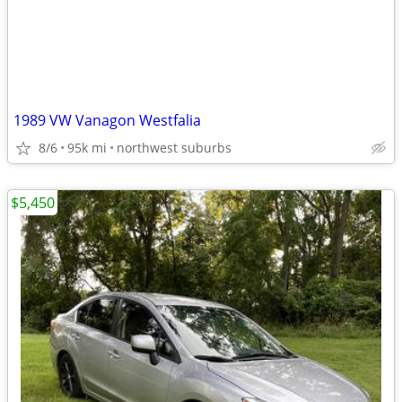
1989 VW Vanagon Westfalia
8/6
95k mi
northwest suburbs
$5,450