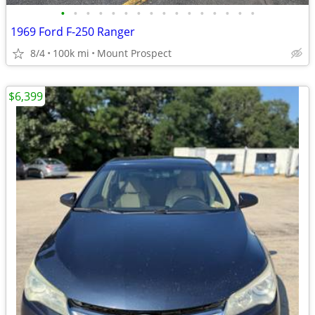
•
•
•
•
•
•
•
•
•
•
•
•
•
•
•
•
1969 Ford F-250 Ranger
8/4
100k mi
Mount Prospect
$6,399