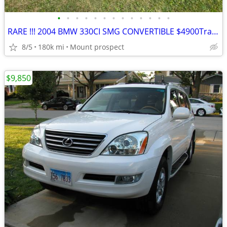
•
•
•
•
•
•
•
•
•
•
•
•
•
RARE !!! 2004 BMW 330CI SMG CONVERTIBLE $4900Trade? !!
8/5
180k mi
Mount prospect
$9,850