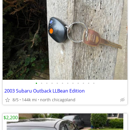
•
•
•
•
•
•
•
•
•
•
•
•
2003 Subaru Outback LLBean Edition
8/5
144k mi
north chicagoland
$2,200