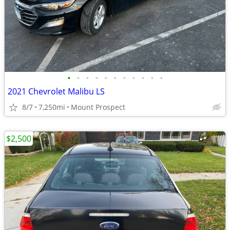
•
•
•
•
•
•
•
•
•
•
•
2021 Chevrolet Malibu LS
8/7
7,250mi
Mount Prospect
$2,500