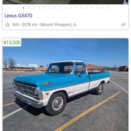
•
•
•
•
•
•
•
•
•
•
•
•
•
•
•
•
•
Lexus GX470
8/4
207k mi
Mount Prospect, IL
$13,500