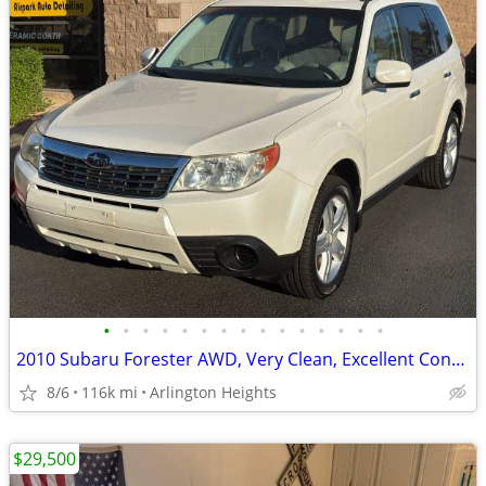
•
•
•
•
•
•
•
•
•
•
•
•
•
•
•
2010 Subaru Forester AWD, Very Clean, Excellent Condition, No Rust!!
8/6
116k mi
Arlington Heights
$29,500