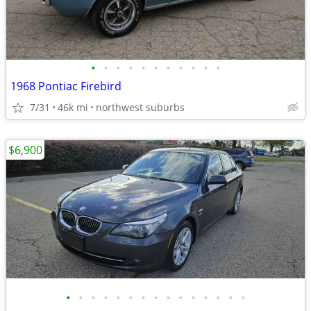
•
•
•
•
•
•
•
•
•
•
•
1968 Pontiac Firebird
7/31
46k mi
northwest suburbs
$6,900
•
•
•
•
•
•
•
•
•
•
•
•
•
•
•