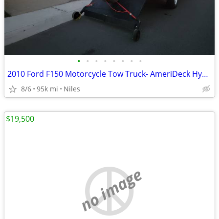
•
•
•
•
•
•
•
•
2010 Ford F150 Motorcycle Tow Truck- AmeriDeck Hydraulic Lift Bed
8/6
95k mi
Niles
$19,500
no image