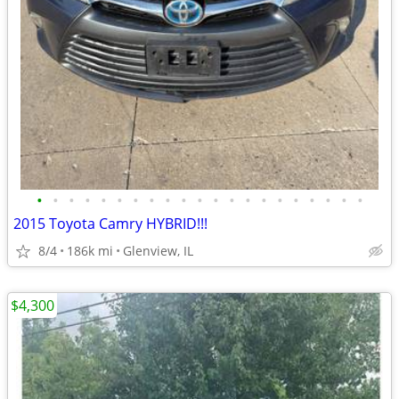
•
•
•
•
•
•
•
•
•
•
•
•
•
•
•
•
•
•
•
•
•
2015 Toyota Camry HYBRID!!!
8/4
186k mi
Glenview, IL
$4,300