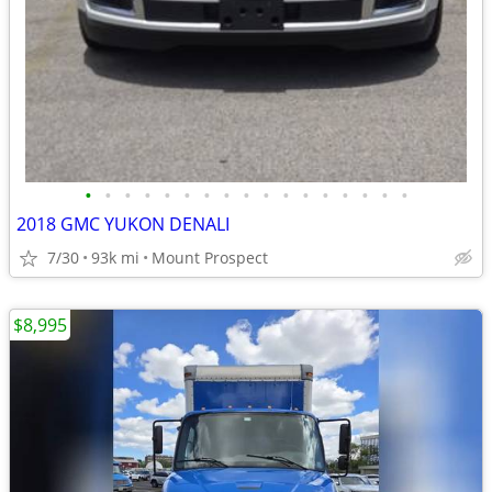
•
•
•
•
•
•
•
•
•
•
•
•
•
•
•
•
•
2018 GMC YUKON DENALI
7/30
93k mi
Mount Prospect
$8,995