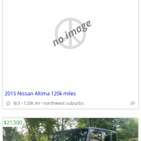
no image
2015 Nissan Altima 120k miles
8/3
120k mi
northwest suburbs
$21,500