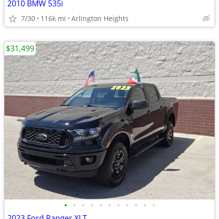
2010 BMW 535i
7/30
116k mi
Arlington Heights
$31,499
•
•
•
•
•
•
•
•
•
•
•
2023 Ford Ranger XLT