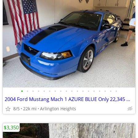
•
•
•
•
•
•
•
•
•
•
•
•
•
•
•
•
•
•
2004 Ford Mustang Mach 1 AZURE BLUE Only 22,345 Miles
8/5
22k mi
Arlington Heights
$3,350