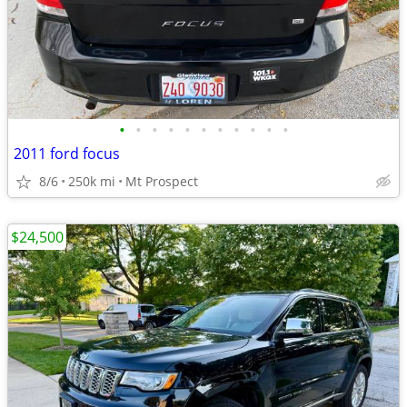
•
•
•
•
•
•
•
•
•
•
•
2011 ford focus
8/6
250k mi
Mt Prospect
$24,500