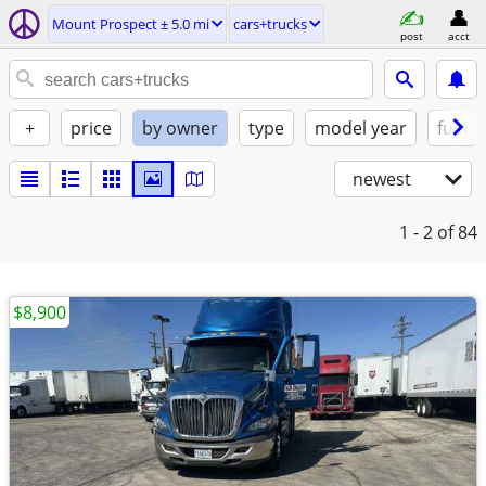
Mount Prospect ± 5.0 mi
cars+trucks
post
acct
+
price
by owner
type
model year
fuel
newest
1 - 2
of 84
$8,900