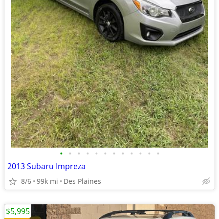
•
•
•
•
•
•
•
•
•
•
•
•
2013 Subaru Impreza
8/6
99k mi
Des Plaines
$5,995