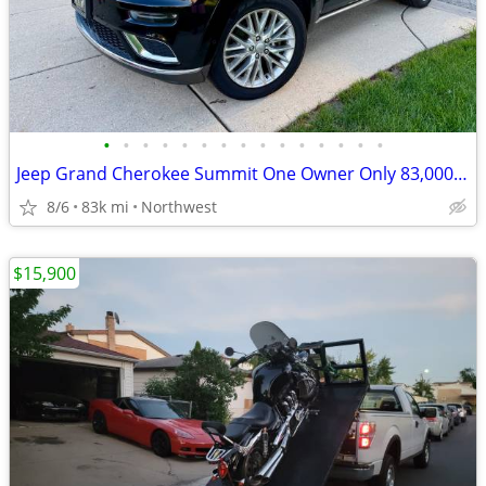
•
•
•
•
•
•
•
•
•
•
•
•
•
•
•
Jeep Grand Cherokee Summit One Owner Only 83,000 miles
8/6
83k mi
Northwest
$15,900