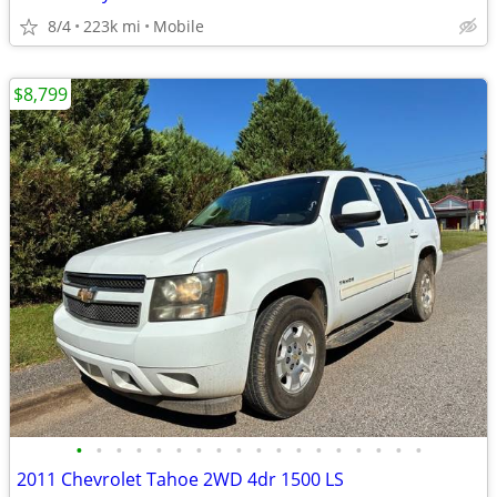
8/4
223k mi
Mobile
$8,799
•
•
•
•
•
•
•
•
•
•
•
•
•
•
•
•
•
•
2011 Chevrolet Tahoe 2WD 4dr 1500 LS