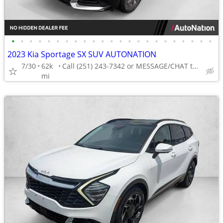
•
•
•
•
•
•
•
•
•
•
•
•
•
•
•
•
•
•
•
•
•
•
•
2023 Kia Sportage SX SUV AUTONATION
7/30
62k
Call (251) 243-7342 or MESSAGE/CHAT to confirm availability
mi