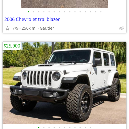
•
•
•
•
•
•
•
•
•
•
•
•
•
•
•
2006 Chevrolet trailblazer
7/9
256k mi
Gautier
$25,900
•
•
•
•
•
•
•
•
•
•
•