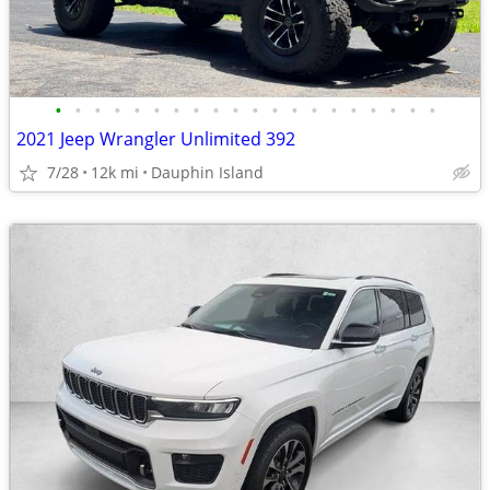
•
•
•
•
•
•
•
•
•
•
•
•
•
•
•
•
•
•
•
•
2021 Jeep Wrangler Unlimited 392
7/28
12k mi
Dauphin Island