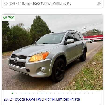
8/4
146k mi
8090 Tanner Williams Rd
$8,799
•
•
•
•
•
•
•
•
•
•
•
•
•
•
•
•
•
•
•
•
2012 Toyota RAV4 FWD 4dr I4 Limited (Natl)