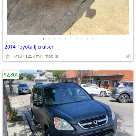
•
•
•
•
•
•
•
•
•
•
2014 Toyota fj cruiser
7/13
125k mi
mobile
$2,800