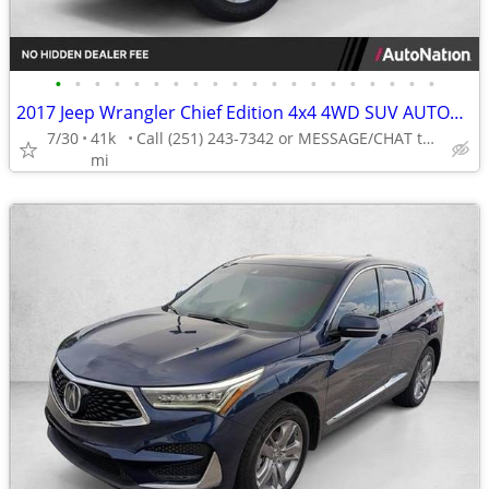
•
•
•
•
•
•
•
•
•
•
•
•
•
•
•
•
•
•
•
•
2017 Jeep Wrangler Chief Edition 4x4 4WD SUV AUTONATION
7/30
41k
Call (251) 243-7342 or MESSAGE/CHAT to confirm availability
mi