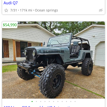
Audi Q7
7/31
171k mi
Ocean springs
$54,990
•
•
•
•
•
•
•
•
•
•
•