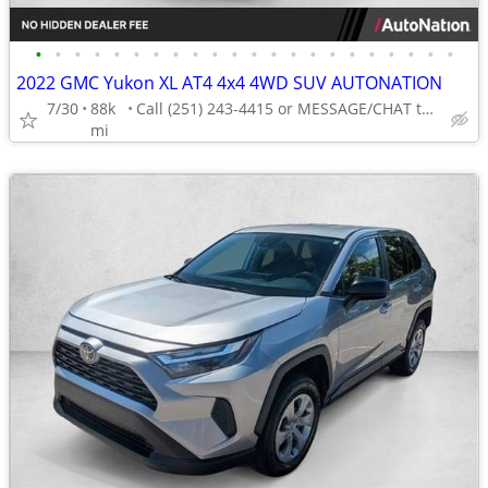
•
•
•
•
•
•
•
•
•
•
•
•
•
•
•
•
•
•
•
•
•
•
2022 GMC Yukon XL AT4 4x4 4WD SUV AUTONATION
7/30
88k
Call (251) 243-4415 or MESSAGE/CHAT to confirm availability
mi