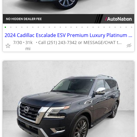
•
•
•
•
•
•
•
•
•
•
•
•
•
•
•
•
•
•
•
•
•
•
•
•
2024 Cadillac Escalade ESV Premium Luxury Platinum 4x4 4WD SUV AUTONATION
7/30
31k
Call (251) 243-7342 or MESSAGE/CHAT to confirm availability
mi