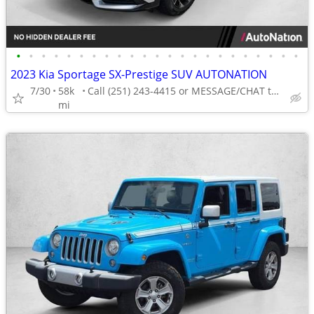
•
•
•
•
•
•
•
•
•
•
•
•
•
•
•
•
•
•
•
•
•
•
•
2023 Kia Sportage SX-Prestige SUV AUTONATION
7/30
58k
Call (251) 243-4415 or MESSAGE/CHAT to confirm availability
mi