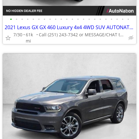
•
•
•
•
•
•
•
•
•
•
•
•
•
•
•
•
•
•
•
•
•
•
2021 Lexus GX GX 460 Luxury 4x4 4WD SUV AUTONATION
7/30
61k
Call (251) 243-7342 or MESSAGE/CHAT to confirm availability
mi