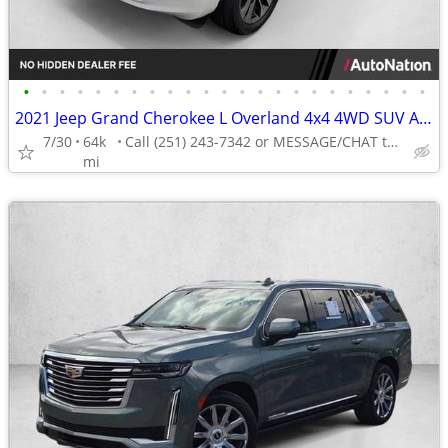
•
•
•
•
•
•
•
•
•
•
•
•
•
•
•
•
•
•
•
•
•
•
•
2021 Jeep Grand Cherokee L Overland 4x4 4WD SUV AUTONATION
7/30
64k
Call (251) 243-7342 or MESSAGE/CHAT to confirm availability
mi