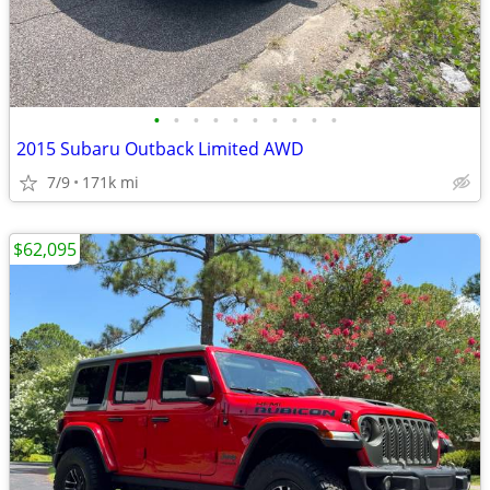
•
•
•
•
•
•
•
•
•
•
2015 Subaru Outback Limited AWD
7/9
171k mi
$62,095