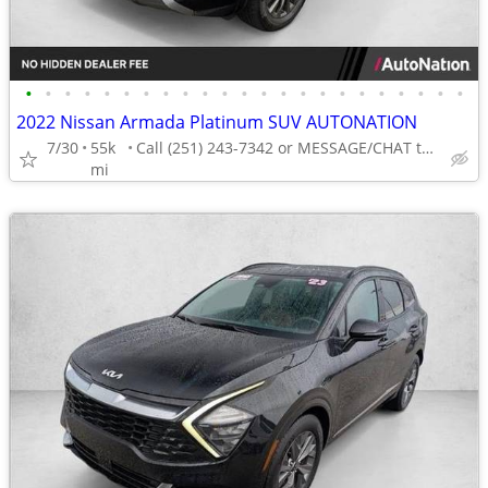
•
•
•
•
•
•
•
•
•
•
•
•
•
•
•
•
•
•
•
•
•
•
•
2022 Nissan Armada Platinum SUV AUTONATION
7/30
55k
Call (251) 243-7342 or MESSAGE/CHAT to confirm availability
mi