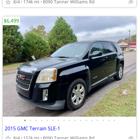
8/4
174k mi
8090 Tanner Williams Rd
$6,499
•
•
•
•
•
•
•
•
•
•
•
•
•
•
•
•
•
2015 GMC Terrain SLE-1
8/4
152k mi
8090 Tanner Williams Rd