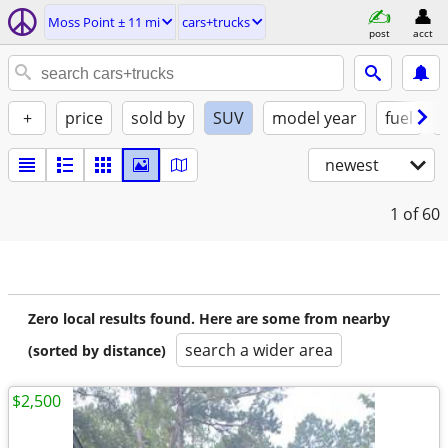
Moss Point ± 11 mi
cars+trucks
post
acct
+
price
sold by
SUV
model year
fuel
newest
1
of 60
Zero local results found. Here are some from nearby
search a wider area
(sorted by distance)
$2,500