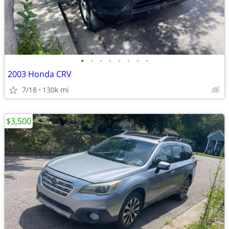
•
•
•
•
•
•
•
•
2003 Honda CRV
7/18
130k mi
$3,500