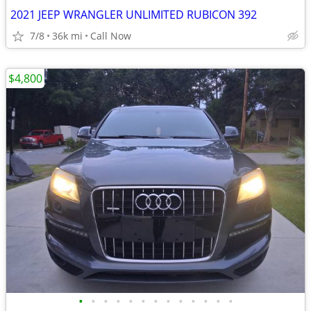
2021 JEEP WRANGLER UNLIMITED RUBICON 392
7/8
36k mi
Call Now
$4,800
•
•
•
•
•
•
•
•
•
•
•
•
•