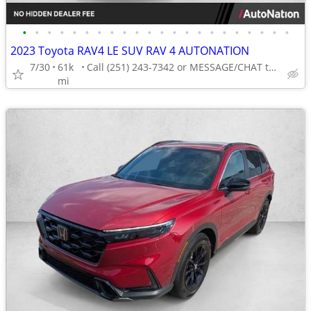
•
•
•
•
•
•
•
•
•
•
•
•
•
•
•
•
•
•
•
•
•
•
2023 Toyota RAV4 LE SUV RAV 4 AUTONATION
7/30
61k
Call (251) 243-7342 or MESSAGE/CHAT to confirm availability
mi