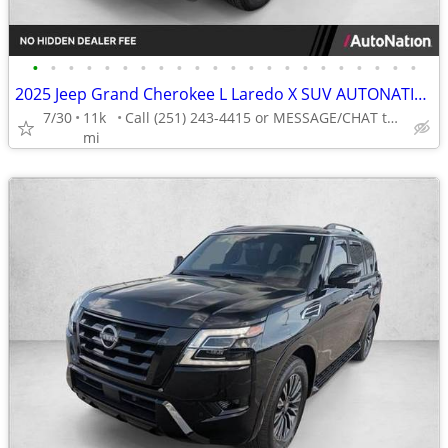
•
•
•
•
•
•
•
•
•
•
•
•
•
•
•
•
•
•
•
•
•
•
2025 Jeep Grand Cherokee L Laredo X SUV AUTONATION
7/30
11k
Call (251) 243-4415 or MESSAGE/CHAT to confirm availability
mi