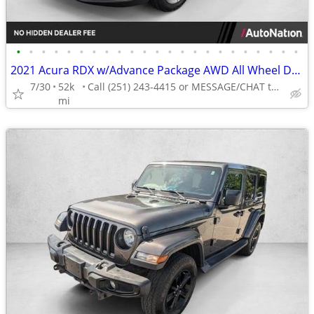
•
•
•
•
•
•
•
•
•
•
•
•
•
•
•
•
•
•
•
•
•
•
•
2021 Acura RDX w/Advance Package AWD All Wheel Drive SUV AUTONATION
7/30
52k
Call (251) 243-4415 or MESSAGE/CHAT to confirm availability
mi