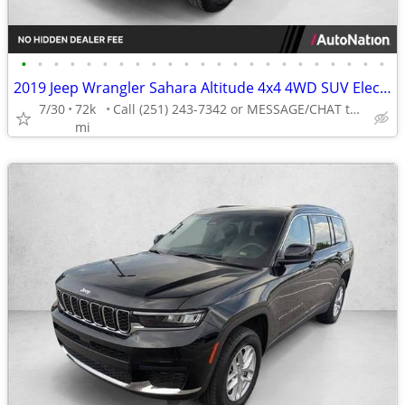
•
•
•
•
•
•
•
•
•
•
•
•
•
•
•
•
•
•
•
•
•
•
•
2019 Jeep Wrangler Sahara Altitude 4x4 4WD SUV Electric AUTONATION
7/30
72k
Call (251) 243-7342 or MESSAGE/CHAT to confirm availability
mi