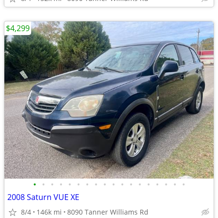
$4,299
•
•
•
•
•
•
•
•
•
•
•
•
•
•
•
•
•
•
2008 Saturn VUE XE
8/4
146k mi
8090 Tanner Williams Rd