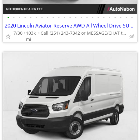
•
•
•
•
•
•
•
•
•
•
•
•
•
•
•
•
•
•
•
•
•
•
•
2020 Lincoln Aviator Reserve AWD All Wheel Drive SUV AUTONATION
7/30
103k
Call (251) 243-7342 or MESSAGE/CHAT to confirm availability
mi