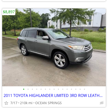
$8,897
•
•
•
•
•
•
•
•
•
•
•
•
•
•
•
2011 TOYOTA HIGHLANDER LIMITED 3RD ROW LEATHER SUNROOF & MORE
7/17
210k mi
OCEAN SPRINGS