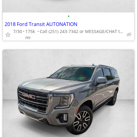
•
2018 Ford Transit AUTONATION
7/30
175k
Call (251) 243-7342 or MESSAGE/CHAT to confirm availability
mi