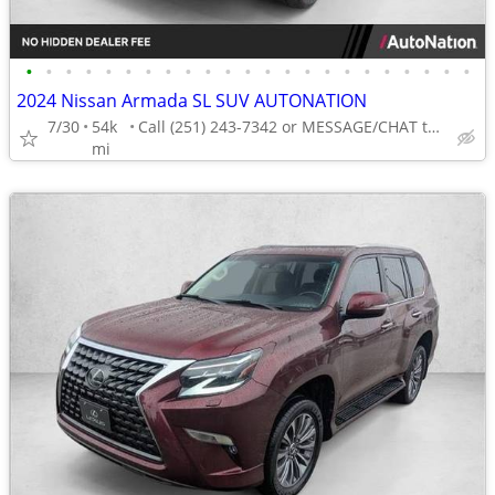
•
•
•
•
•
•
•
•
•
•
•
•
•
•
•
•
•
•
•
•
•
•
•
2024 Nissan Armada SL SUV AUTONATION
7/30
54k
Call (251) 243-7342 or MESSAGE/CHAT to confirm availability
mi