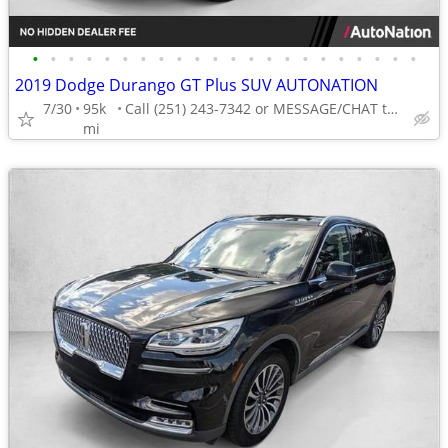
•
•
•
•
•
•
•
•
•
•
•
•
•
•
•
•
•
•
•
•
•
•
2019 Dodge Durango GT Plus SUV AUTONATION
7/30
95k
Call (251) 243-7342 or MESSAGE/CHAT to confirm availability
mi