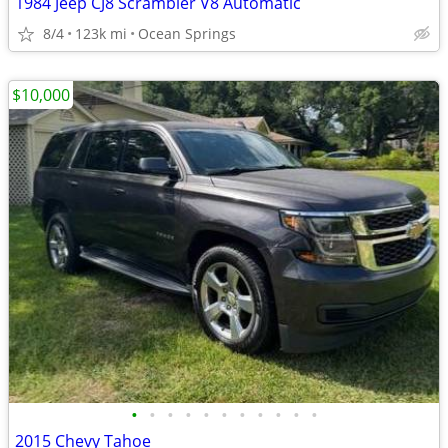
1984 Jeep CJ8 Scrambler V8 Automatic
8/4
123k mi
Ocean Springs
$10,000
•
•
•
•
•
•
•
•
•
•
•
2015 Chevy Tahoe