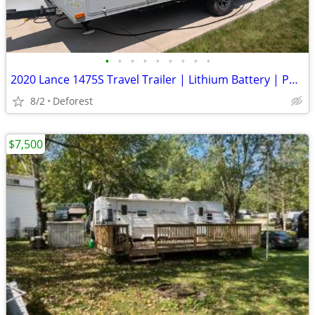
•
•
•
•
•
•
•
•
•
2020 Lance 1475S Travel Trailer | Lithium Battery | Power Jack | Clean Title
8/2
Deforest
$7,500