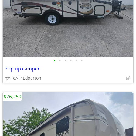
•
•
•
•
•
•
Pop up camper
8/4
Edgerton
$26,250