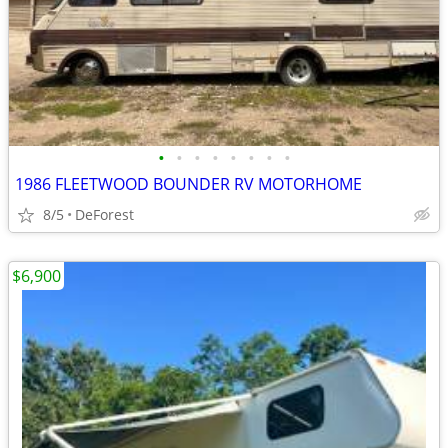
•
•
•
•
•
•
•
•
1986 FLEETWOOD BOUNDER RV MOTORHOME
8/5
DeForest
$6,900