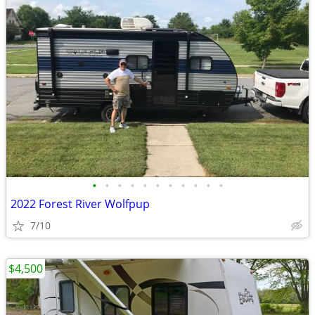
•
•
•
•
•
•
•
•
•
•
•
2022 Forest River Wolfpup
7/10
$4,500