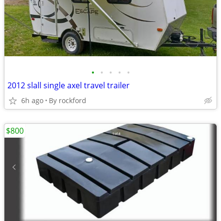
•
•
•
•
•
2012 slall single axel travel trailer
6h ago
By rockford
$800