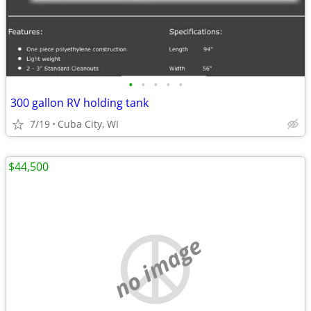
•
•
•
•
•
300 gallon RV holding tank
7/19
Cuba City, WI
$44,500
no image