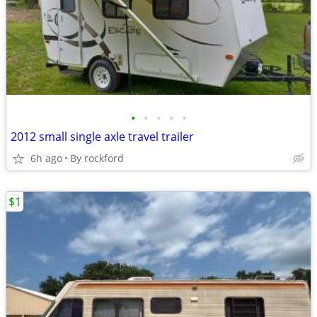
•
•
•
•
•
2012 small single axle travel trailer
6h ago
By rockford
$1