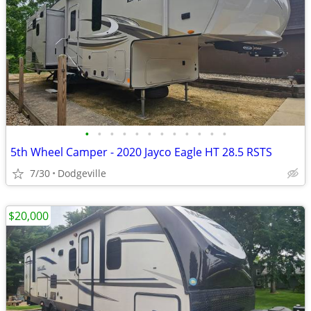
•
•
•
•
•
•
•
•
•
•
•
•
5th Wheel Camper - 2020 Jayco Eagle HT 28.5 RSTS
7/30
Dodgeville
$20,000