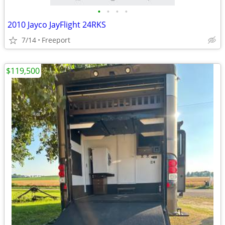
•
•
•
•
2010 Jayco JayFlight 24RKS
7/14
Freeport
$119,500