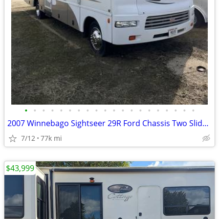
•
•
•
•
•
•
•
•
•
•
•
•
•
•
•
•
•
•
•
•
2007 Winnebago Sightseer 29R Ford Chassis Two Slide Outs (Madison WI)
7/12
77k mi
$43,999