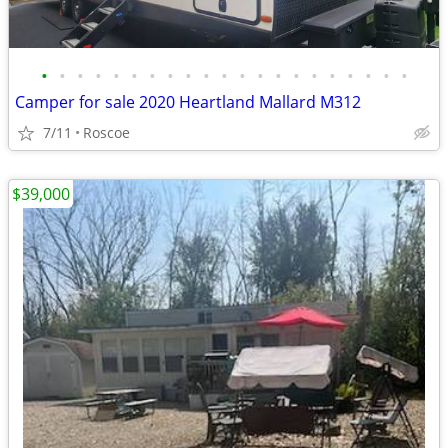
•
•
•
•
•
•
•
•
•
•
•
•
•
•
•
•
•
•
•
•
•
Camper for sale 2020 Heartland Mallard M312
7/11
Roscoe
$39,000