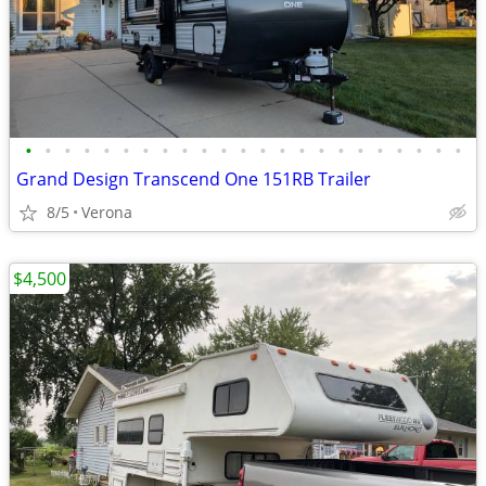
•
•
•
•
•
•
•
•
•
•
•
•
•
•
•
•
•
•
•
•
•
•
•
Grand Design Transcend One 151RB Trailer
8/5
Verona
$4,500