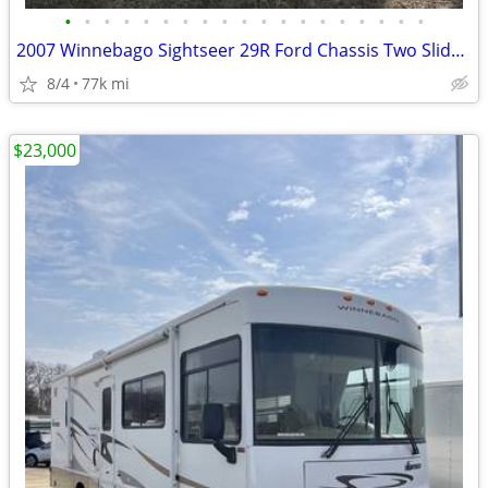
•
•
•
•
•
•
•
•
•
•
•
•
•
•
•
•
•
•
•
2007 Winnebago Sightseer 29R Ford Chassis Two Slide Outs (Ma
8/4
77k mi
$23,000