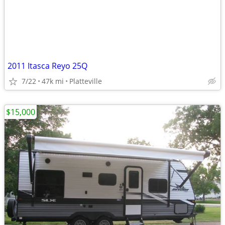
2011 Itasca Reyo 25Q
7/22
47k mi
Platteville
$15,000