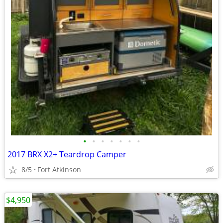
•
•
•
•
•
•
•
2017 BRX X2+ Teardrop Camper
8/5
Fort Atkinson
$4,950