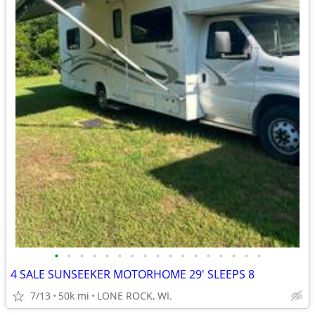
•
•
•
•
•
•
•
•
•
•
•
•
•
•
•
•
•
4 SALE SUNSEEKER MOTORHOME 29' SLEEPS 8
7/13
50k mi
LONE ROCK, WI.