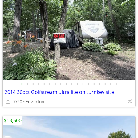
•
•
•
•
•
•
•
•
•
•
•
•
•
•
•
•
•
•
2014 30dct Golfstream ultra lite on turnkey site
7/20
Edgerton
$13,500