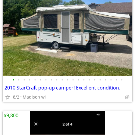
•
•
•
•
•
•
•
•
•
•
•
•
•
•
•
•
•
•
•
•
•
2010 StarCraft pop-up camper! Excellent condition.
8/2
Madison wi
$9,800