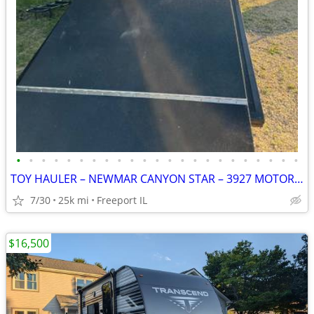
•
•
•
•
•
•
•
•
•
•
•
•
•
•
•
•
•
•
•
•
•
•
•
TOY HAULER – NEWMAR CANYON STAR – 3927 MOTORHOME RARE * TOYHAULER * A
7/30
25k mi
Freeport IL
$16,500