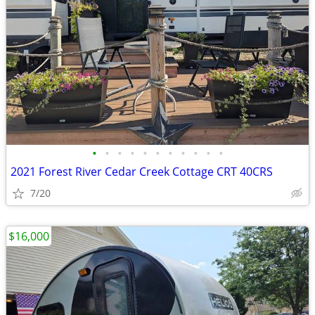
•
•
•
•
•
•
•
•
•
•
•
2021 Forest River Cedar Creek Cottage CRT 40CRS
7/20
$16,000