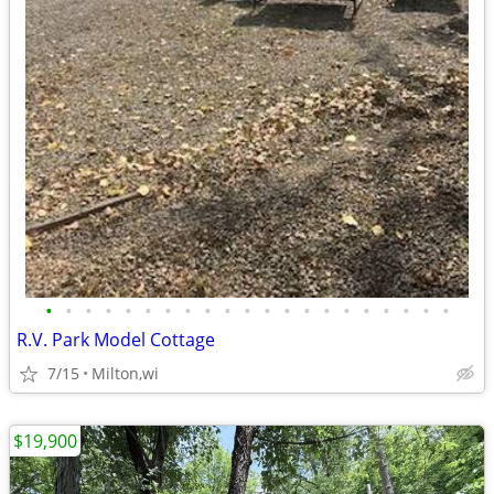
•
•
•
•
•
•
•
•
•
•
•
•
•
•
•
•
•
•
•
•
•
R.V. Park Model Cottage
7/15
Milton,wi
$19,900