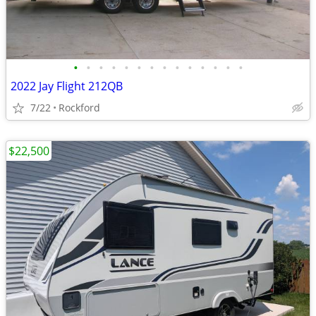
•
•
•
•
•
•
•
•
•
•
•
•
•
•
2022 Jay Flight 212QB
7/22
Rockford
$22,500