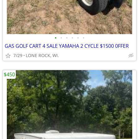
•
•
•
•
•
•
GAS GOLF CART 4 SALE YAMAHA 2 CYCLE $1500 0FFER
7/29
LONE ROCK, WI.
$450