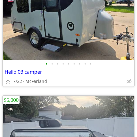
•
•
•
•
•
•
•
•
•
Helio 03 camper
7/22
McFarland
$5,000