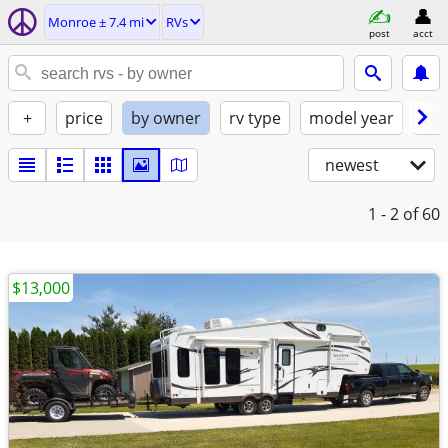
Monroe ± 7.4 mi
RVs
post
acct
+
price
by owner
rv type
model year
con
newest
1 - 2
of 60
$13,000