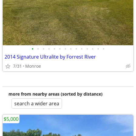
•
•
•
•
•
•
•
•
•
•
•
•
•
•
2014 Signature Ultralite by Forrest River
7/31
Monroe
more from nearby areas (sorted by distance)
search a wider area
$5,000