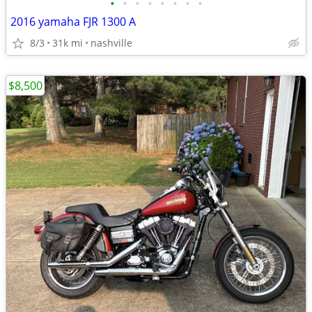
•
•
•
•
•
•
•
•
2016 yamaha FJR 1300 A
8/3
31k mi
nashville
$8,500