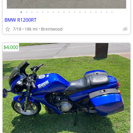
•
•
•
•
•
•
•
•
•
•
•
•
•
•
•
•
•
•
BMW R1200RT
7/18
18k mi
Brentwood
$4,000