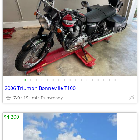
•
•
•
•
•
•
•
•
•
•
•
•
•
•
•
•
•
2006 Triumph Bonneville T100
7/9
15k mi
Dunwoody
$4,200