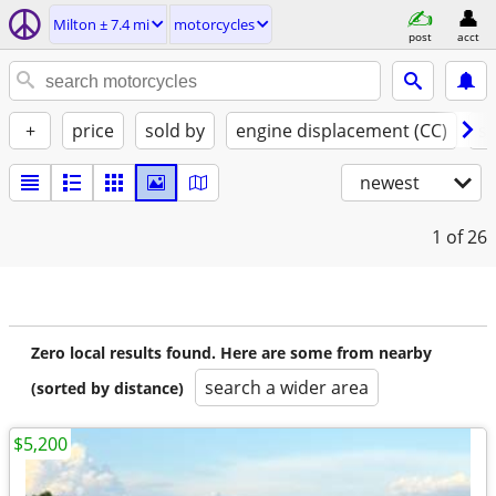
Milton ± 7.4 mi
motorcycles
post
acct
+
price
sold by
engine displacement (CC)
st
newest
1
of 26
Zero local results found. Here are some from nearby
search a wider area
(sorted by distance)
$5,200