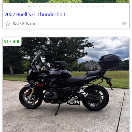
•
•
•
•
•
•
•
•
•
•
•
•
•
•
•
2002 Buell S3T Thunderbolt
8/4
80k mi
$13,400