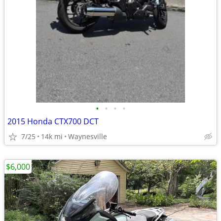
•
•
•
•
2015 Honda CTX700 DCT
7/25
14k mi
Waynesville
$6,000