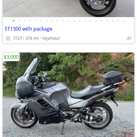
•
•
•
•
•
•
•
•
•
•
•
•
•
•
•
•
•
•
•
•
•
ST1300 with package
7/27
37k mi
Seymour
$3,000