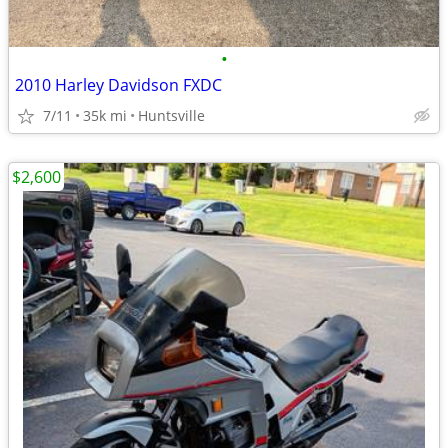
•
2010 Harley Davidson FXDC
7/11
35k mi
Huntsville
$2,600