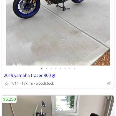
•
•
•
•
•
•
•
•
2019 yamaha tracer 900 gt
7/14
17k mi
woodstock
$5,250