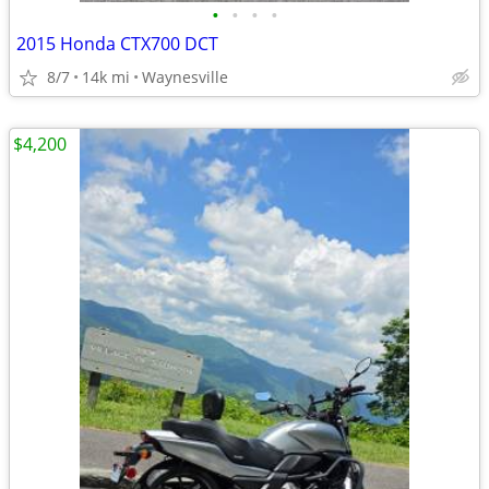
•
•
•
•
2015 Honda CTX700 DCT
8/7
14k mi
Waynesville
$4,200