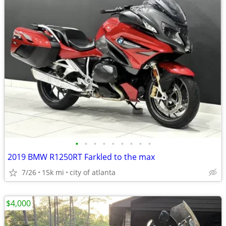
•
•
•
•
•
•
•
•
•
2019 BMW R1250RT Farkled to the max
7/26
15k mi
city of atlanta
$4,000