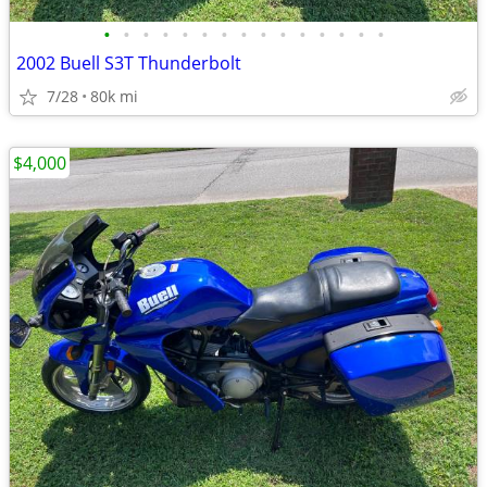
•
•
•
•
•
•
•
•
•
•
•
•
•
•
•
2002 Buell S3T Thunderbolt
7/28
80k mi
$4,000