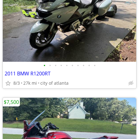
•
•
•
•
•
•
•
•
•
•
2011 BMW R1200RT
8/3
27k mi
city of atlanta
$7,500