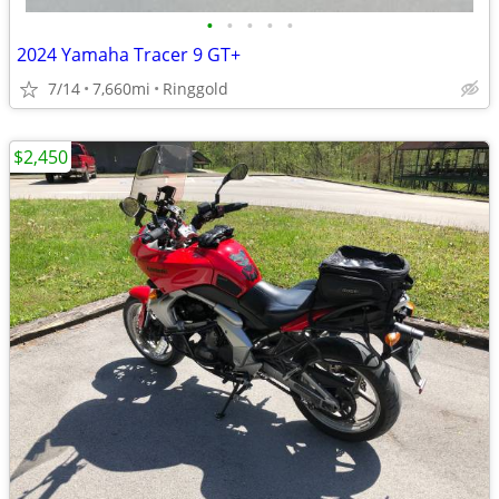
•
•
•
•
•
2024 Yamaha Tracer 9 GT+
7/14
7,660mi
Ringgold
$2,450