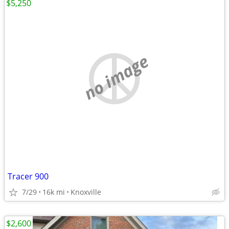
$5,250
no image
Tracer 900
7/29
16k mi
Knoxville
$2,600