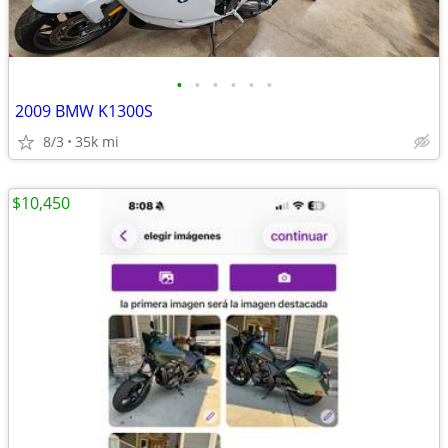
•
•
•
•
•
•
2009 BMW K1300S
8/3
35k mi
$10,450