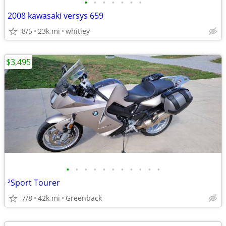
•
•
•
•
•
•
•
2008 kawasaki versys 659
8/5
23k mi
whitley
$3,495
•
•
•
•
•
•
•
•
•
•
•
²Sport Tourer
7/8
42k mi
Greenback