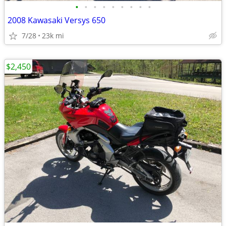
•
•
•
•
•
•
•
•
•
2008 Kawasaki Versys 650
7/28
23k mi
$2,450