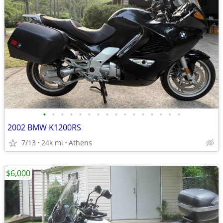
•
•
•
•
•
•
•
•
•
•
•
•
•
•
•
•
2002 BMW K1200RS
7/13
24k mi
Athens
$6,000