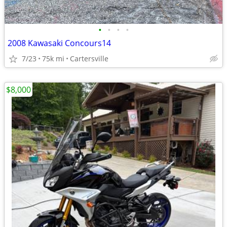
•
•
•
•
2008 Kawasaki Concours14
7/23
75k mi
Cartersville
$8,000