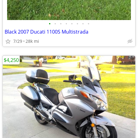
•
•
•
•
•
•
•
•
Black 2007 Ducati 1100S Multistrada
7/29
28k mi
$4,250