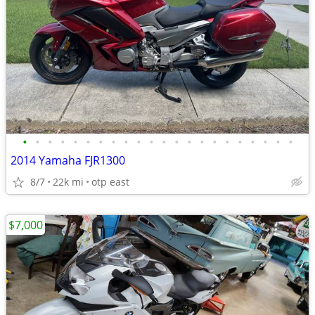
•
•
•
•
•
•
•
•
•
•
•
•
•
•
•
•
•
•
•
•
•
•
2014 Yamaha FJR1300
8/7
22k mi
otp east
$7,000