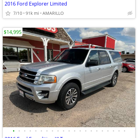
2016 Ford Explorer Limited
7/10
91k mi
AMARILLO
$14,995
•
•
•
•
•
•
•
•
•
•
•
•
•
•
•
•
•
•
•
•
•