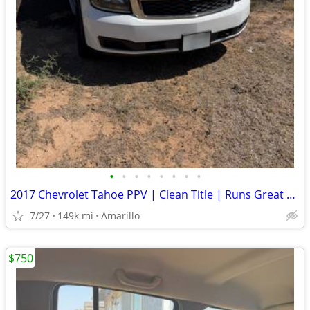
•
•
•
•
•
•
•
•
2017 Chevrolet Tahoe PPV | Clean Title | Runs Great | Cold A/C
7/27
149k mi
Amarillo
$750