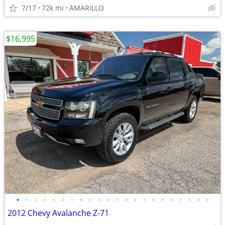
7/17
72k mi
AMARILLO
$16,995
•
•
•
•
•
•
•
•
•
•
•
•
•
•
•
•
•
•
•
•
•
•
2012 Chevy Avalanche Z-71