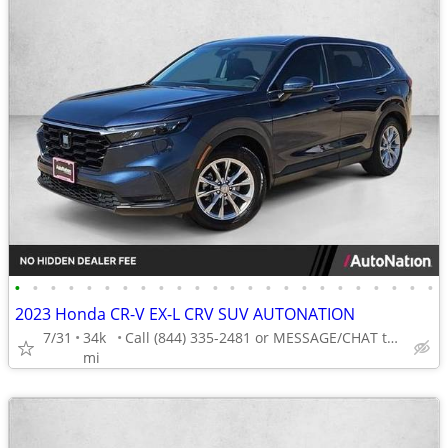
•
•
•
•
•
•
•
•
•
•
•
•
•
•
•
•
•
•
•
•
•
•
•
•
2023 Honda CR-V EX-L CRV SUV AUTONATION
7/31
34k
Call (844) 335-2481 or MESSAGE/CHAT to confirm availability
mi