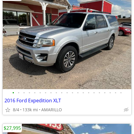
•
•
•
•
•
•
•
•
•
•
•
•
•
•
•
•
•
•
•
•
•
2016 Ford Expedition XLT
8/4
133k mi
AMARILLO
$27,995