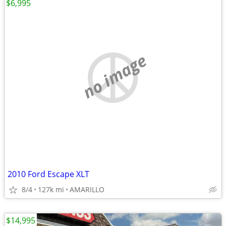
$6,995
no image
2010 Ford Escape XLT
8/4
127k mi
AMARILLO
$14,995