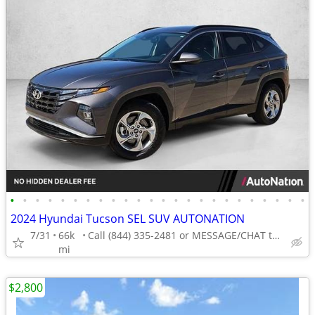
•
•
•
•
•
•
•
•
•
•
•
•
•
•
•
•
•
•
•
•
•
•
•
•
2024 Hyundai Tucson SEL SUV AUTONATION
7/31
66k
Call (844) 335-2481 or MESSAGE/CHAT to confirm availability
mi
$2,800