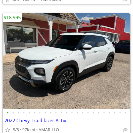
$18,995
•
•
•
•
•
•
•
•
•
•
•
•
•
•
•
•
•
•
•
•
•
•
•
2022 Chevy Trailblazer Activ
8/3
97k mi
AMARILLO