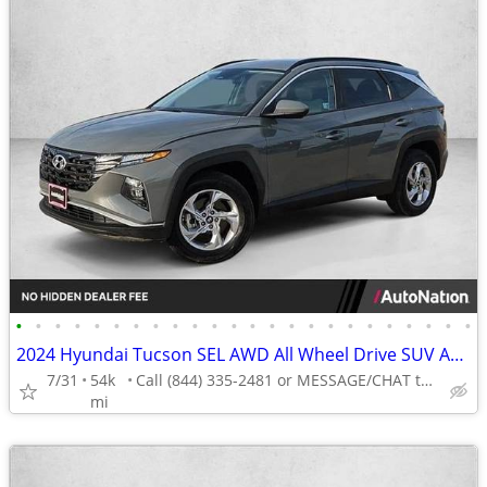
•
•
•
•
•
•
•
•
•
•
•
•
•
•
•
•
•
•
•
•
•
•
•
•
2024 Hyundai Tucson SEL AWD All Wheel Drive SUV AUTONATION
7/31
54k
Call (844) 335-2481 or MESSAGE/CHAT to confirm availability
mi