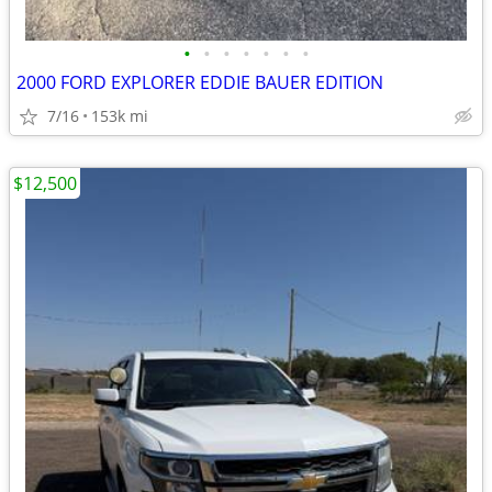
•
•
•
•
•
•
•
2000 FORD EXPLORER EDDIE BAUER EDITION
7/16
153k mi
$12,500