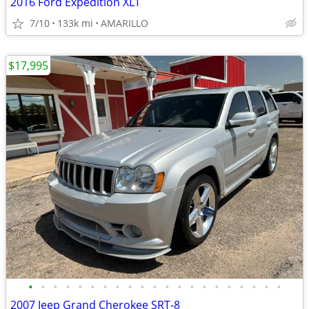
2016 Ford Expedition XLT
7/10
133k mi
AMARILLO
$17,995
•
•
•
•
•
•
•
•
•
•
•
•
•
•
•
•
•
•
•
•
•
2007 Jeep Grand Cherokee SRT-8