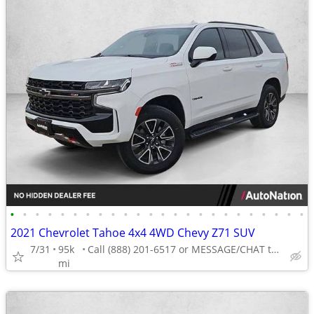
•
•
•
•
•
•
•
•
•
•
•
•
•
•
•
•
•
•
•
•
•
•
•
•
2021 Chevrolet Tahoe 4x4 4WD Chevy Z71 SUV
7/31
95k
Call (888) 201-6517 or MESSAGE/CHAT to confirm availability
mi