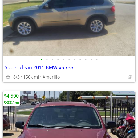
•
•
•
•
•
•
•
•
•
•
•
Super clean 2011 BMW x5 x35i
8/3
150k mi
Amarillo
$4,500
$300/mo