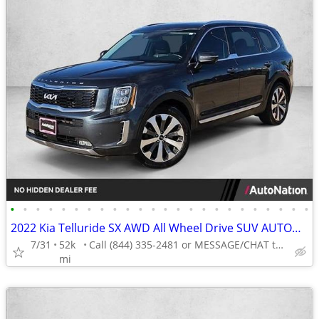
•
•
•
•
•
•
•
•
•
•
•
•
•
•
•
•
•
•
•
•
•
•
•
•
2022 Kia Telluride SX AWD All Wheel Drive SUV AUTONATION
7/31
52k
Call (844) 335-2481 or MESSAGE/CHAT to confirm availability
mi