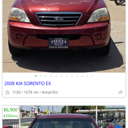
•
•
•
•
•
•
•
•
•
•
•
•
2008 KIA SORENTO EX
7/30
107k mi
Amarillo
$6,900
$350/mo