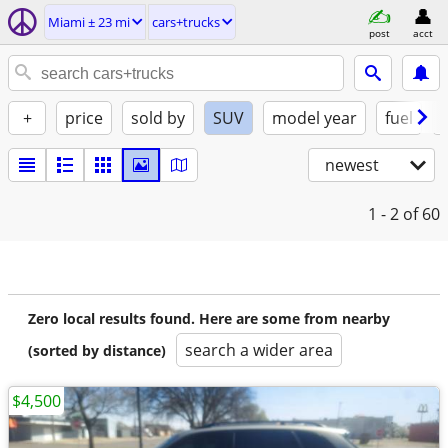
Miami ± 23 mi
cars+trucks
post
acct
+
price
sold by
SUV
model year
fuel
newest
1 - 2
of 60
Zero local results found. Here are some from nearby
search a wider area
(sorted by distance)
$4,500