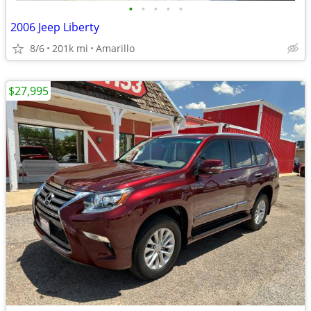
•
•
•
•
•
2006 Jeep Liberty
8/6
201k mi
Amarillo
$27,995