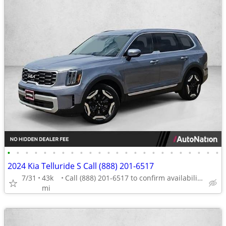
•
•
•
•
•
•
•
•
•
•
•
•
•
•
•
•
•
•
•
•
•
•
•
•
2024 Kia Telluride S Call (888) 201-6517
7/31
43k
Call (888) 201-6517 to confirm availability - May 14th
mi