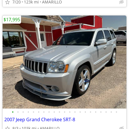
7/20
123k mi
AMARILLO
$17,995
•
•
•
•
•
•
•
•
•
•
•
•
•
•
•
•
•
•
•
•
•
2007 Jeep Grand Cherokee SRT-8
8/3
103k mi
AMARILLO