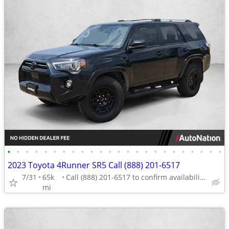
•
•
•
•
•
•
•
•
•
•
•
•
•
•
•
•
•
•
•
•
•
•
•
•
2023 Toyota 4Runner SR5 Call (888) 201-6517
7/31
65k
Call (888) 201-6517 to confirm availability - May 14th
mi