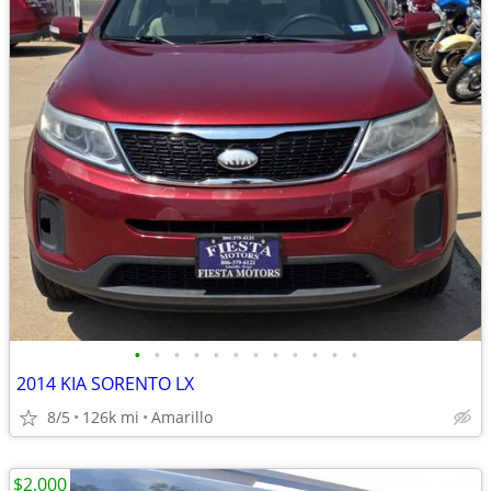
•
•
•
•
•
•
•
•
•
•
•
•
2014 KIA SORENTO LX
8/5
126k mi
Amarillo
$2,000