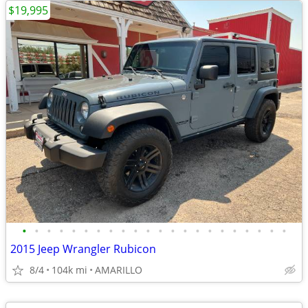
$19,995
•
•
•
•
•
•
•
•
•
•
•
•
•
•
•
•
•
•
•
•
•
•
2015 Jeep Wrangler Rubicon
8/4
104k mi
AMARILLO