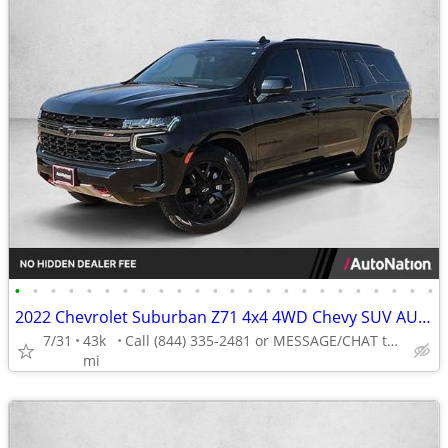
•
•
•
•
•
•
•
•
•
•
•
•
•
•
•
•
•
•
•
•
•
•
•
•
2022 Chevrolet Suburban Z71 4x4 4WD Chevy SUV AUTONATION
7/31
43k
Call (844) 335-2481 or MESSAGE/CHAT to confirm availability
mi