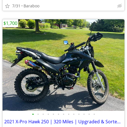
7/31
Baraboo
$1,700
•
•
•
•
•
•
•
•
•
•
•
•
•
2021 X-Pro Hawk 250 | 320 Miles | Upgraded & Sorted | MCO Included