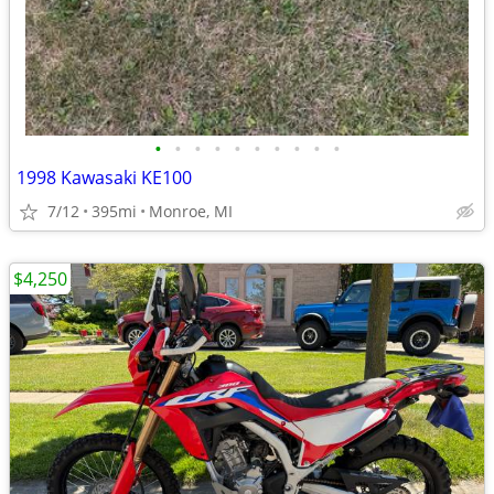
•
•
•
•
•
•
•
•
•
•
1998 Kawasaki KE100
7/12
395mi
Monroe, MI
$4,250