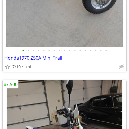
•
•
•
•
•
•
•
•
•
•
•
•
•
•
•
•
•
Honda1970 Z50A Mini Trail
7/10
1mi
$7,500