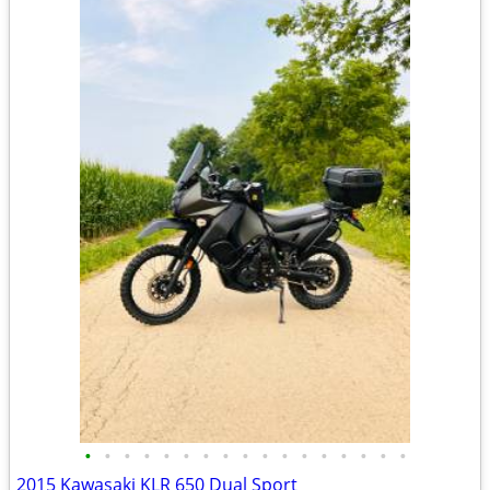
•
•
•
•
•
•
•
•
•
•
•
•
•
•
•
•
•
2015 Kawasaki KLR 650 Dual Sport