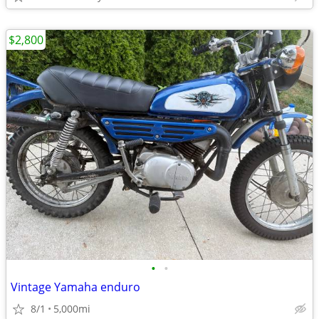
$2,800
•
•
Vintage Yamaha enduro
8/1
5,000mi