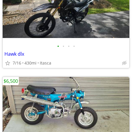
•
•
•
•
Hawk dlx
7/16
430mi
Itasca
$6,500