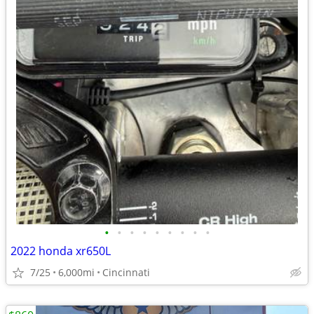
•
•
•
•
•
•
•
•
•
2022 honda xr650L
7/25
6,000mi
Cincinnati