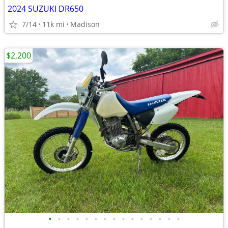
2024 SUZUKI DR650
7/14
11k mi
Madison
$2,200
•
•
•
•
•
•
•
•
•
•
•
•
•
•
•