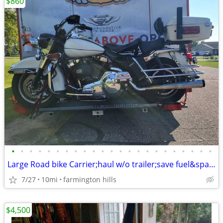
$860
•
•
•
•
•
•
•
•
•
•
•
•
•
•
•
•
•
•
•
•
•
•
•
Large Road bike Carrier;haul w/o trailer;save fuel&space:hd,ktm,bmw
7/27
10mi
farmington hills
$4,500