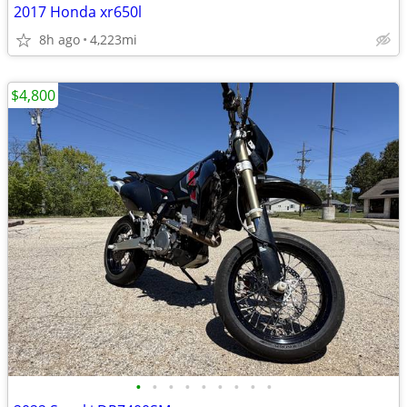
2017 Honda xr650l
8h ago
4,223mi
$4,800
•
•
•
•
•
•
•
•
•