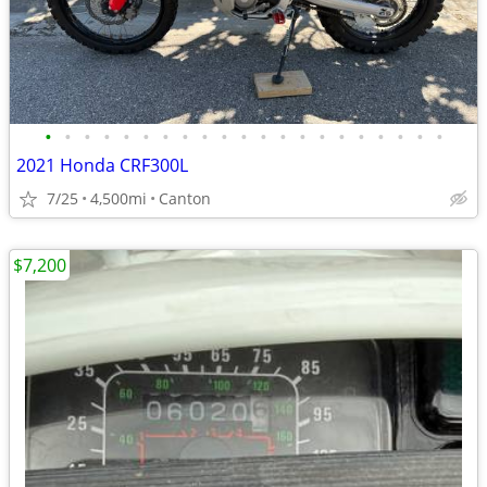
•
•
•
•
•
•
•
•
•
•
•
•
•
•
•
•
•
•
•
•
•
2021 Honda CRF300L
7/25
4,500mi
Canton
$7,200