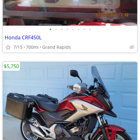
•
•
•
•
•
•
•
•
Honda CRF450L
7/15
700mi
Grand Rapids
$5,750