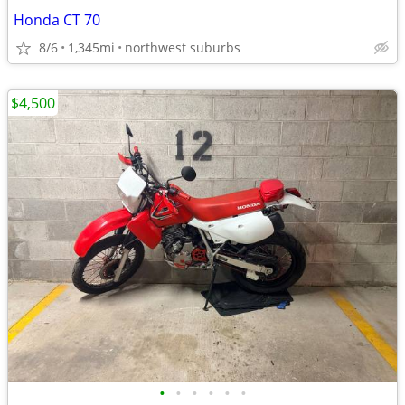
Honda CT 70
8/6
1,345mi
northwest suburbs
$4,500
•
•
•
•
•
•