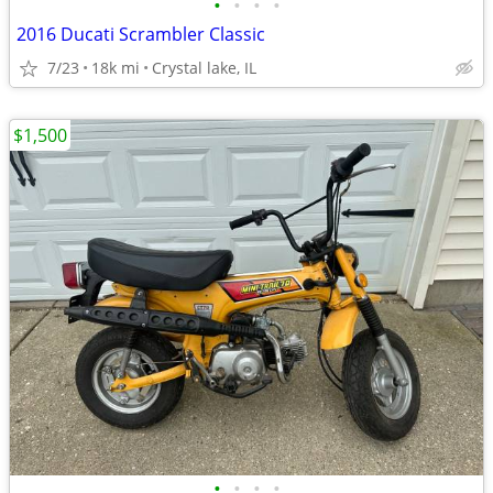
•
•
•
•
2016 Ducati Scrambler Classic
7/23
18k mi
Crystal lake, IL
$1,500
•
•
•
•