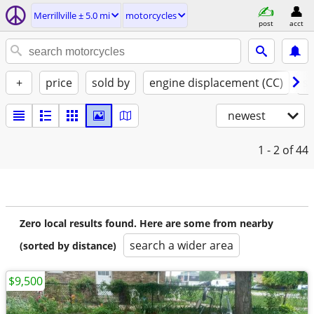
Merrillville ± 5.0 mi
motorcycles
post
acct
+
price
sold by
engine displacement (CC)
st
newest
1 - 2
of 44
Zero local results found. Here are some from nearby
search a wider area
(sorted by distance)
$9,500