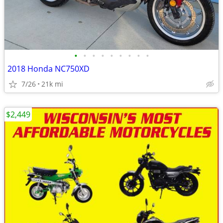
•
•
•
•
•
•
•
•
•
2018 Honda NC750XD
7/26
21k mi
$2,449