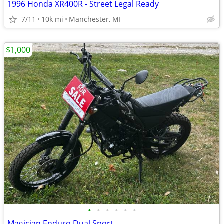
1996 Honda XR400R - Street Legal Ready
7/11
10k mi
Manchester, MI
$1,000
•
•
•
•
•
•
Magician Enduro Dual Sport