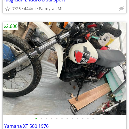
7/26
444mi
Palmyra , MI
$2,600
•
•
•
•
•
•
•
•
•
•
•
•
Yamaha XT 500 1976