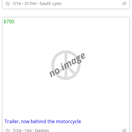
7/16
317mi
South Lyon
$700
no image
Trailer, tow behind the motorcycle
7/24
1mi
Dayton