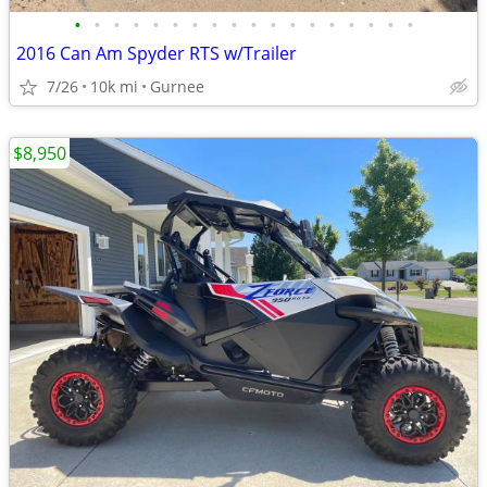
•
•
•
•
•
•
•
•
•
•
•
•
•
•
•
•
•
•
2016 Can Am Spyder RTS w/Trailer
7/26
10k mi
Gurnee
$8,950