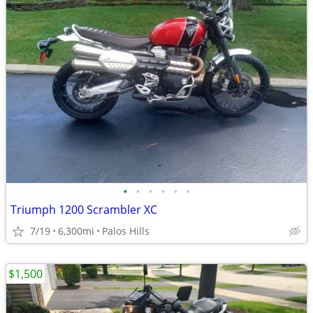
•
•
•
•
•
•
Triumph 1200 Scrambler XC
7/19
6,300mi
Palos Hills
$1,500