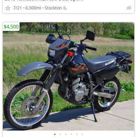
7/21
6,300mi
Stockton IL
$4,500
•
•
•
•
•
•