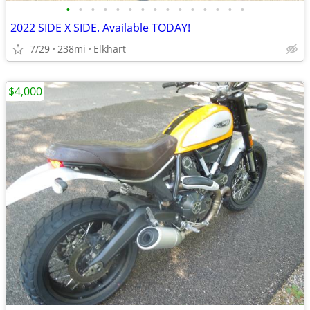
•
•
•
•
•
•
•
•
•
•
•
•
•
•
•
2022 SIDE X SIDE. Available TODAY!
7/29
238mi
Elkhart
$4,000