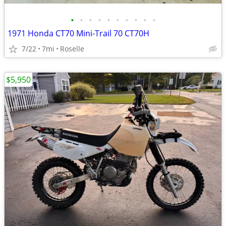
•
•
•
•
•
•
•
•
•
•
1971 Honda CT70 Mini-Trail 70 CT70H
7/22
7mi
Roselle
$5,950