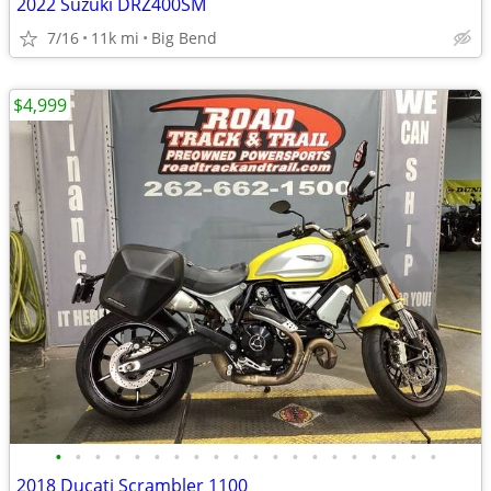
2022 Suzuki DRZ400SM
7/16
11k mi
Big Bend
$4,999
•
•
•
•
•
•
•
•
•
•
•
•
•
•
•
•
•
•
•
•
2018 Ducati Scrambler 1100