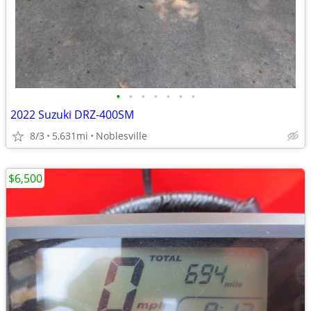
•
•
•
•
•
•
•
2022 Suzuki DRZ-400SM
8/3
5,631mi
Noblesville
$6,500