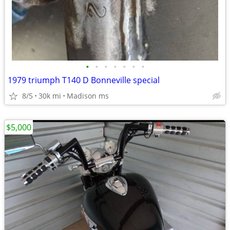
•
•
•
•
•
•
•
1979 triumph T140 D Bonneville special
8/5
30k mi
Madison ms
$5,000