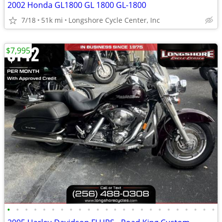
2002 Honda GL1800 GL 1800 GL-1800
7/18
51k mi
Longshore Cycle Center, Inc
$7,995
•
•
•
•
•
•
•
•
•
•
•
•
•
•
•
•
•
•
•
•
•
•
•
•