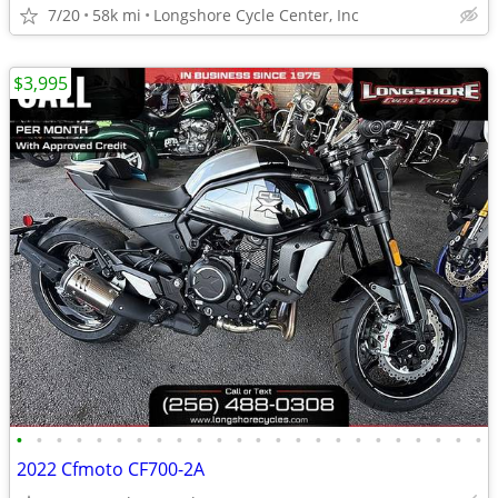
7/20
58k mi
Longshore Cycle Center, Inc
$3,995
•
•
•
•
•
•
•
•
•
•
•
•
•
•
•
•
•
•
•
•
•
•
•
•
2022 Cfmoto CF700-2A