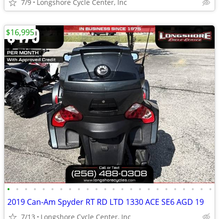
7/9
Longshore Cycle Center, Inc
$16,995
•
•
•
•
•
•
•
•
•
•
•
•
•
•
•
•
•
•
•
•
•
•
•
•
2019 Can-Am Spyder RT RD LTD 1330 ACE SE6 AGD 19
7/13
Longshore Cycle Center, Inc