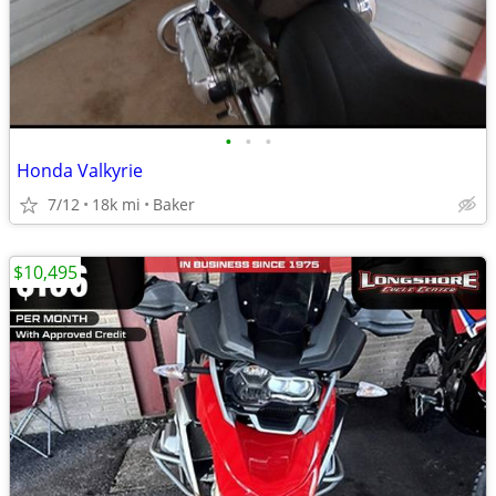
•
•
•
Honda Valkyrie
7/12
18k mi
Baker
$10,495