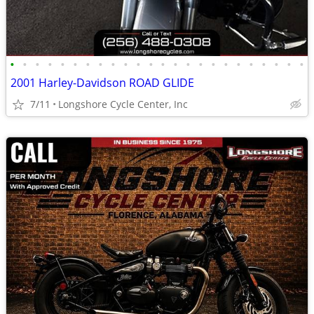
•
•
•
•
•
•
•
•
•
•
•
•
•
•
•
•
•
•
•
•
•
•
•
•
2001 Harley-Davidson ROAD GLIDE
7/11
Longshore Cycle Center, Inc