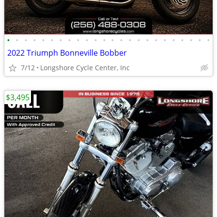
•
•
•
•
•
•
•
•
•
•
•
•
•
•
•
•
•
•
•
•
•
•
•
•
2022 Triumph Bonneville Bobber
7/12
Longshore Cycle Center, Inc
$3,495