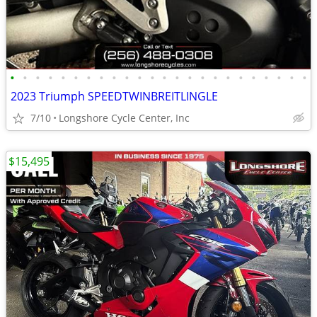
•
•
•
•
•
•
•
•
•
•
•
•
•
•
•
•
•
•
•
•
•
•
•
•
2023 Triumph SPEEDTWINBREITLINGLE
7/10
Longshore Cycle Center, Inc
$15,495