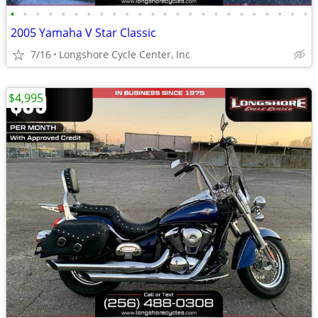
•
•
•
•
•
•
•
•
•
•
•
•
•
•
•
•
•
•
•
•
•
•
•
•
2005 Yamaha V Star Classic
7/16
Longshore Cycle Center, Inc
$4,995