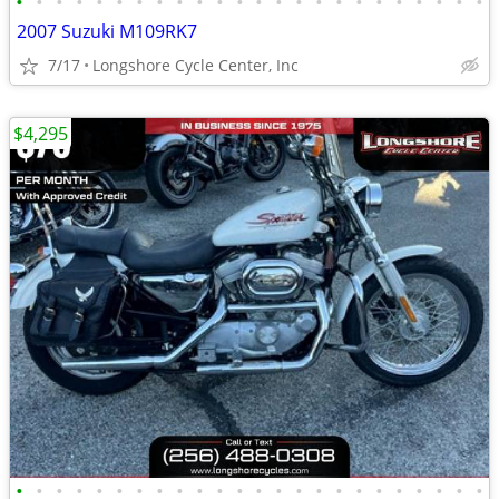
•
•
•
•
•
•
•
•
•
•
•
•
•
•
•
•
•
•
•
•
•
•
•
•
2007 Suzuki M109RK7
7/17
Longshore Cycle Center, Inc
$4,295
•
•
•
•
•
•
•
•
•
•
•
•
•
•
•
•
•
•
•
•
•
•
•
•