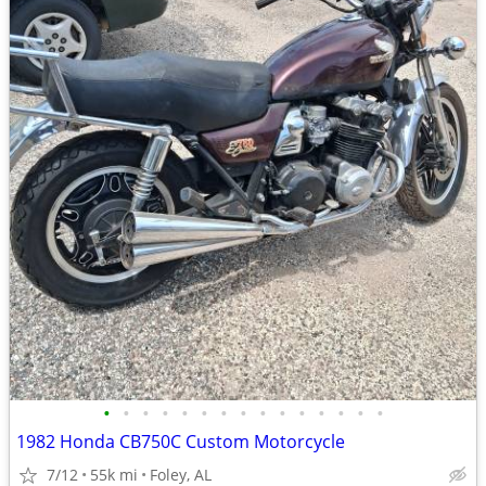
•
•
•
•
•
•
•
•
•
•
•
•
•
•
•
1982 Honda CB750C Custom Motorcycle
7/12
55k mi
Foley, AL