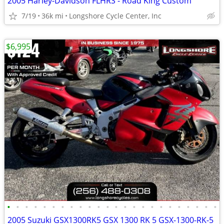
2005 Harley-Davidson FLHRS - Road King Custom
7/19
36k mi
Longshore Cycle Center, Inc
$6,995
•
•
•
•
•
•
•
•
•
•
•
•
•
•
•
•
•
•
•
•
•
•
•
•
2005 Suzuki GSX1300RK5 GSX 1300 RK 5 GSX-1300-RK-5