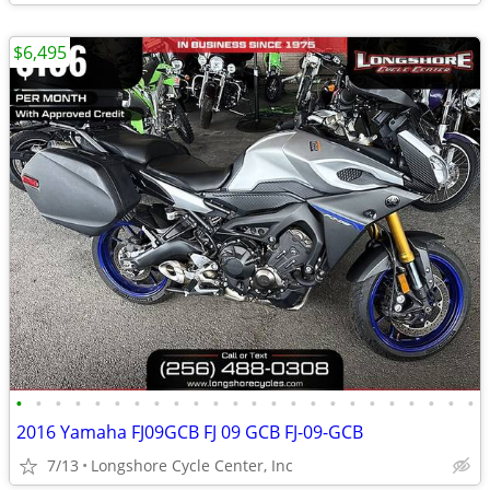
$6,495
•
•
•
•
•
•
•
•
•
•
•
•
•
•
•
•
•
•
•
•
•
•
•
•
2016 Yamaha FJ09GCB FJ 09 GCB FJ-09-GCB
7/13
Longshore Cycle Center, Inc