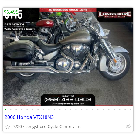
$6,495
•
•
•
•
•
•
•
•
•
•
•
•
•
•
•
•
•
•
•
•
•
•
•
•
2006 Honda VTX18N3
7/20
Longshore Cycle Center, Inc