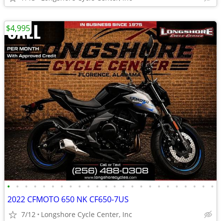
$4,995
•
•
•
•
•
•
•
•
•
•
•
•
•
•
•
•
•
•
•
•
•
•
•
•
2022 CFMOTO 650 NK CF650-7US
7/12
Longshore Cycle Center, Inc