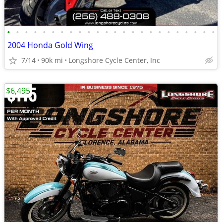
•
•
•
•
•
•
•
•
•
•
•
•
•
•
•
•
•
•
•
•
•
•
•
•
2004 Honda Gold Wing
7/14
90k mi
Longshore Cycle Center, Inc
$6,495