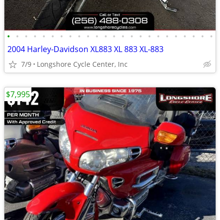
•
•
•
•
•
•
•
•
•
•
•
•
•
•
•
•
•
•
•
•
•
•
•
•
2004 Harley-Davidson XL883 XL 883 XL-883
7/9
Longshore Cycle Center, Inc
$7,995