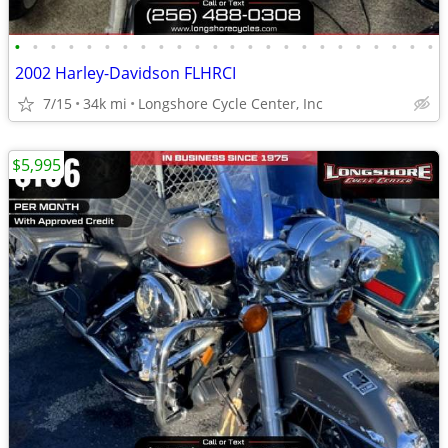
•
•
•
•
•
•
•
•
•
•
•
•
•
•
•
•
•
•
•
•
•
•
•
•
2002 Harley-Davidson FLHRCI
7/15
34k mi
Longshore Cycle Center, Inc
$5,995