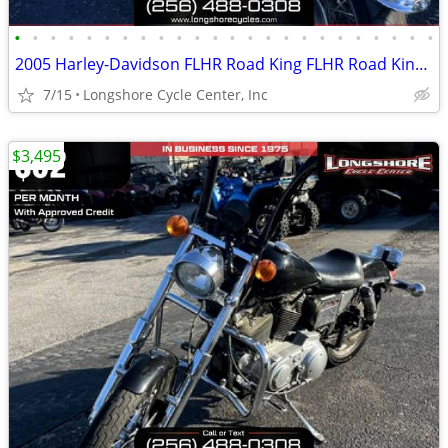
•
•
•
•
•
•
•
•
•
•
•
•
•
•
•
•
•
•
•
•
•
•
•
•
2005 Harley-Davidson FLHR Road King FLHR Road King FLHR - Road King
7/15
Longshore Cycle Center, Inc
$3,495