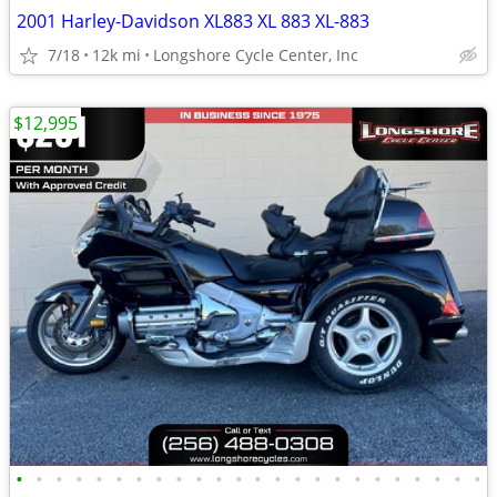
2001 Harley-Davidson XL883 XL 883 XL-883
7/18
12k mi
Longshore Cycle Center, Inc
$12,995
•
•
•
•
•
•
•
•
•
•
•
•
•
•
•
•
•
•
•
•
•
•
•
•