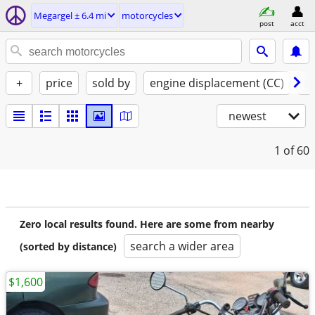
Megargel ± 6.4 mi
motorcycles
post
acct
+
price
sold by
engine displacement (CC)
st
newest
1
of 60
Zero local results found. Here are some from nearby
search a wider area
(sorted by distance)
$1,600