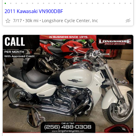
•
•
•
•
•
•
•
•
•
•
•
•
•
•
•
•
•
•
•
•
•
•
•
•
2011 Kawasaki VN900DBF
7/17
30k mi
Longshore Cycle Center, Inc