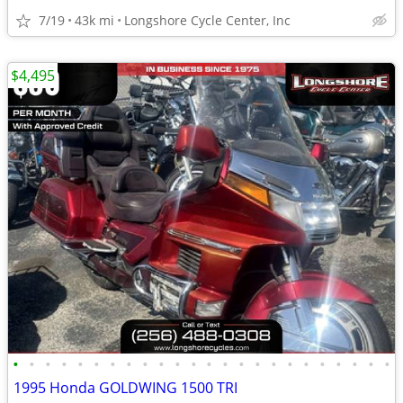
7/19
43k mi
Longshore Cycle Center, Inc
$4,495
•
•
•
•
•
•
•
•
•
•
•
•
•
•
•
•
•
•
•
•
•
•
•
•
1995 Honda GOLDWING 1500 TRI