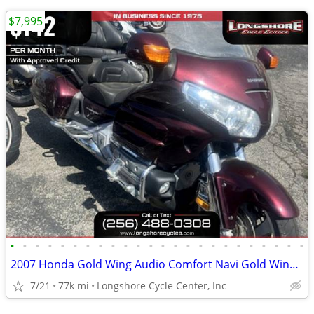
$7,995
•
•
•
•
•
•
•
•
•
•
•
•
•
•
•
•
•
•
•
•
•
•
•
•
2007 Honda Gold Wing Audio Comfort Navi Gold Wing Audio Comfort Navi
7/21
77k mi
Longshore Cycle Center, Inc