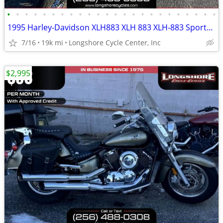
•
•
•
•
•
•
•
•
•
•
•
•
•
•
•
•
•
•
•
•
•
•
•
•
1995 Harley-Davidson XLH883 XLH 883 XLH-883 Sportster 833 XLH883 Spo
7/16
19k mi
Longshore Cycle Center, Inc
$2,995