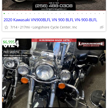
•
•
•
•
•
•
•
•
•
•
•
•
•
•
•
•
•
•
•
•
•
•
•
•
2020 Kawasaki VN900BLFL VN 900 BLFL VN-900-BLFL
7/14
217mi
Longshore Cycle Center, Inc
$6,995