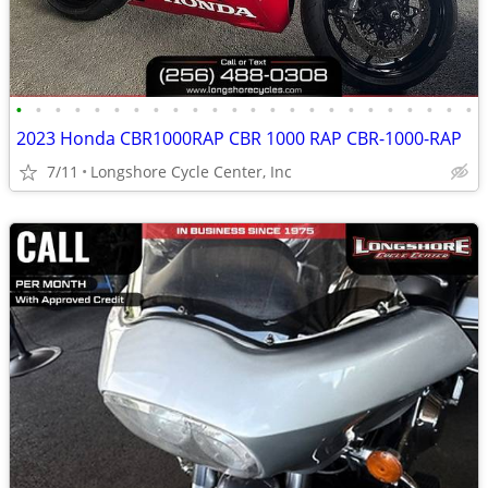
•
•
•
•
•
•
•
•
•
•
•
•
•
•
•
•
•
•
•
•
•
•
•
•
2023 Honda CBR1000RAP CBR 1000 RAP CBR-1000-RAP
7/11
Longshore Cycle Center, Inc