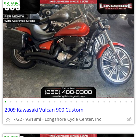
$3,695
•
•
•
•
•
•
•
•
•
•
•
•
•
•
•
•
•
•
•
•
•
•
•
•
2009 Kawasaki Vulcan 900 Custom
7/22
9,918mi
Longshore Cycle Center, Inc