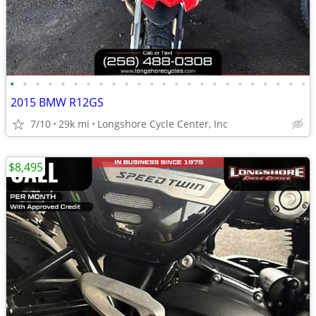
•
•
•
•
•
•
•
•
•
•
•
•
•
•
•
•
•
•
•
•
•
•
•
•
2015 BMW R12GS
7/10
29k mi
Longshore Cycle Center, Inc
$8,495