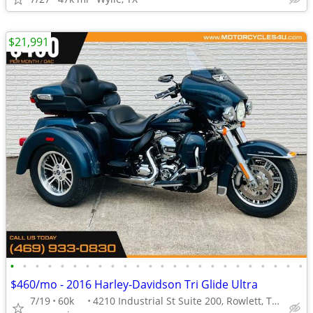
$21,991
•
•
•
•
•
•
•
•
•
•
•
•
•
•
•
•
•
•
•
•
•
•
•
•
$460/mo - 2016 Harley-Davidson Tri Glide Ultra
7/19
60k
4210 Industrial St Suite 200, Rowlett, TX 75088