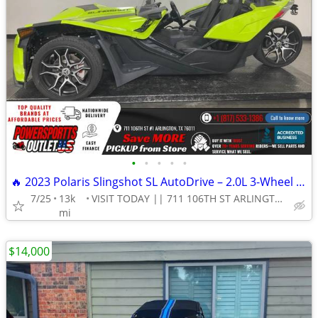
•
•
•
•
•
🔥 2023 Polaris Slingshot SL AutoDrive – 2.0L 3-Wheel Autocycle!
7/25
13k
VISIT TODAY || 711 106TH ST ARLINGTON, TX 76011
mi
$14,000