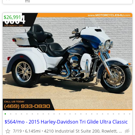
mi
$26,991
•
•
•
•
•
•
•
•
•
•
•
•
•
•
•
•
•
•
•
•
•
•
•
•
$564/mo - 2015 Harley-Davidson Tri Glide Ultra Classic
7/19
6,145mi
4210 Industrial St Suite 200, Rowlett, TX 75088