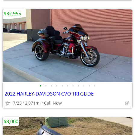
$32,955
•
•
•
•
•
•
•
•
•
•
•
2022 HARLEY-DAVIDSON CVO TRI GLIDE
7/23
2,971mi
Call Now
$8,000