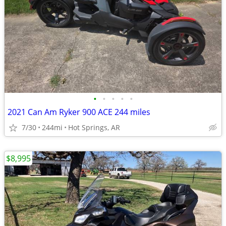
•
•
•
•
•
2021 Can Am Ryker 900 ACE 244 miles
7/30
244mi
Hot Springs, AR
$8,995