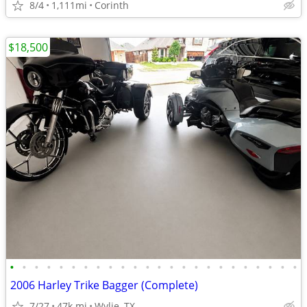
8/4
1,111mi
Corinth
$18,500
•
•
•
•
•
•
•
•
•
•
•
•
•
•
•
•
•
•
•
•
•
•
•
•
2006 Harley Trike Bagger (Complete)
7/27
47k mi
Wylie, TX