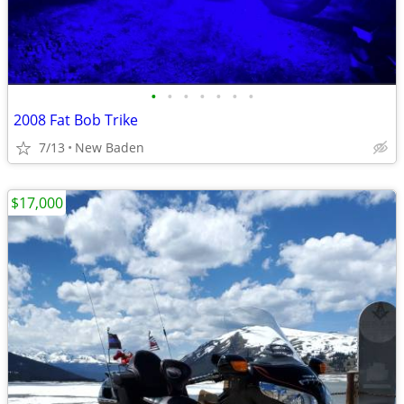
•
•
•
•
•
•
•
2008 Fat Bob Trike
7/13
New Baden
$17,000