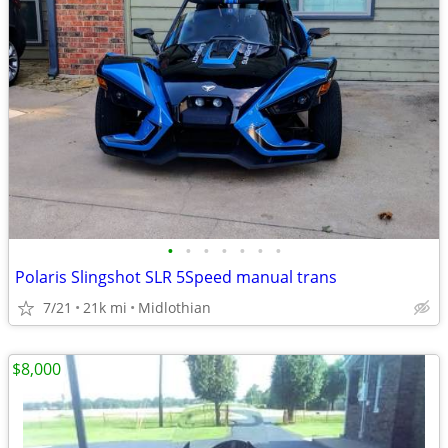
•
•
•
•
•
•
•
Polaris Slingshot SLR 5Speed manual trans
7/21
21k mi
Midlothian
$8,000