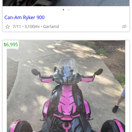
•
•
Can-Am Ryker 900
7/11
3,100mi
Garland
$6,995