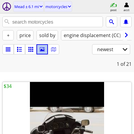
Mead ± 6.1 mi
motorcycles
post
acct
+
price
sold by
engine displacement (CC)
st
newest
1
of 21
$34