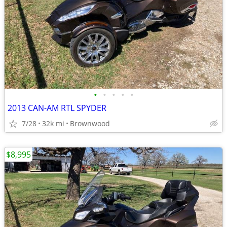
•
•
•
•
•
2013 CAN-AM RTL SPYDER
7/28
32k mi
Brownwood
$8,995