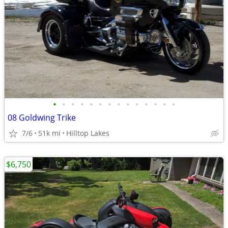
•
•
•
•
•
•
•
•
•
•
•
•
•
•
08 Goldwing Trike
7/6
51k mi
Hilltop Lakes
$6,750