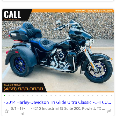
•
•
•
•
•
•
•
•
•
•
•
•
•
•
•
•
•
•
•
•
•
•
•
•
- 2014 Harley-Davidson Tri Glide Ultra Classic FLHTCUTG
8/1
19k
4210 Industrial St Suite 200, Rowlett, TX 75088
mi