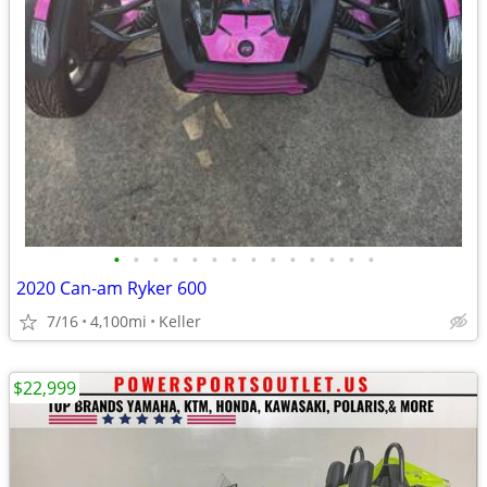
•
•
•
•
•
•
•
•
•
•
•
•
•
•
2020 Can-am Ryker 600
7/16
4,100mi
Keller
$22,999