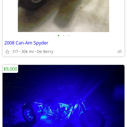
•
•
•
2008 Can-Am Spyder
7/7
30k mi
De Berry
$9,000