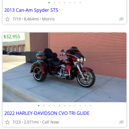
•
•
•
•
•
•
•
2013 Can-Am Spyder STS
7/19
8,464mi
Morris
$32,955
•
•
•
•
•
•
•
•
•
•
•
2022 HARLEY-DAVIDSON CVO TRI GLIDE
7/23
2,971mi
Call Now