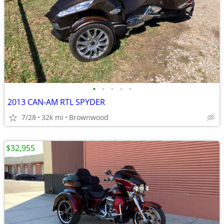
•
•
•
•
•
2013 CAN-AM RTL SPYDER
7/28
32k mi
Brownwood
$32,955