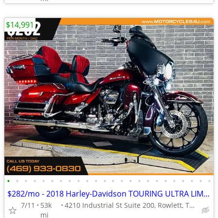
$14,991
•
•
•
•
•
•
•
•
•
•
•
•
•
•
•
•
•
•
•
•
•
•
•
•
$282/mo - 2018 Harley-Davidson TOURING ULTRA LIMITED LOW FLHTKL
7/11
53k
4210 Industrial St Suite 200, Rowlett, TX 75088
mi