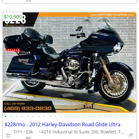
$10,900
•
•
•
•
•
•
•
•
•
•
•
•
•
•
•
•
•
•
•
•
•
•
•
•
$228/mo - 2012 Harley-Davidson Road Glide Ultra
7/11
53k
4210 Industrial St Suite 200, Rowlett, TX 75088
mi