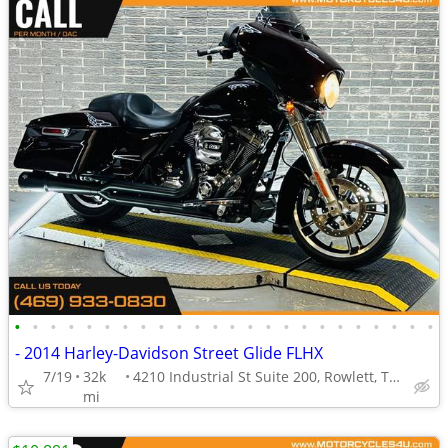
•
•
•
•
•
•
•
•
•
•
•
•
•
•
•
•
•
•
•
•
•
•
•
•
- 2014 Harley-Davidson Street Glide FLHX
7/19
32k
4210 Industrial St Suite 200, Rowlett, TX 75088
mi