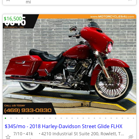
mi
$16,500
•
•
•
•
•
•
•
•
•
•
•
•
•
•
•
•
•
•
•
•
•
•
•
•
$345/mo - 2018 Harley-Davidson Street Glide FLHX
7/10
41k
4210 Industrial St Suite 200, Rowlett, TX 75088