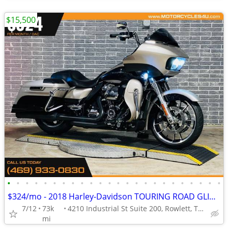
$15,500
•
•
•
•
•
•
•
•
•
•
•
•
•
•
•
•
•
•
•
•
•
•
•
•
$324/mo - 2018 Harley-Davidson TOURING ROAD GLIDE ULTRA FLTRU
7/12
73k
4210 Industrial St Suite 200, Rowlett, TX 75088
mi