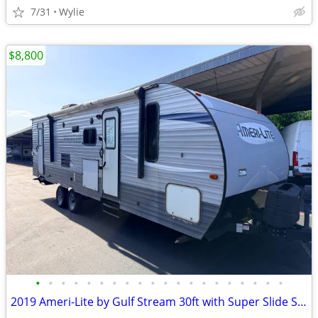
7/31
Wylie
$8,800
•
•
•
•
•
•
•
•
•
•
•
•
•
•
•
•
•
•
•
•
2019 Ameri-Lite by Gulf Stream 30ft with Super Slide Sleeps 10