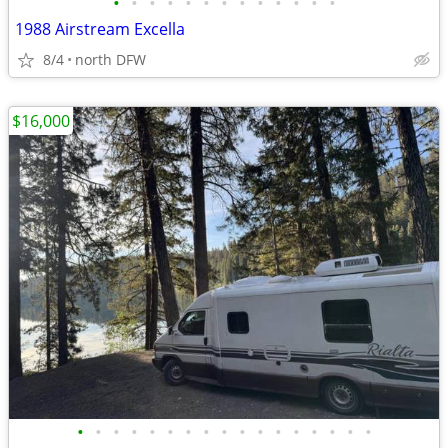
•
•
•
•
•
•
•
•
•
•
•
•
•
1988 Airstream Excella
8/4
north DFW
$16,000
•
•
•
•
•
•
•
•
•
•
•
•
•
•
•
•
•