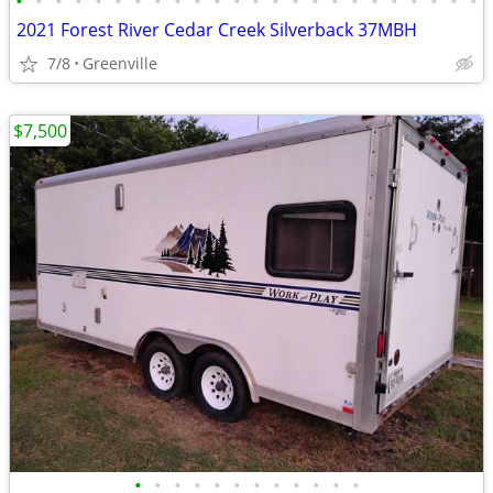
•
•
•
•
•
•
•
•
•
•
•
•
•
•
•
•
•
•
•
•
•
•
•
•
2021 Forest River Cedar Creek Silverback 37MBH
7/8
Greenville
$7,500
•
•
•
•
•
•
•
•
•
•
•
•