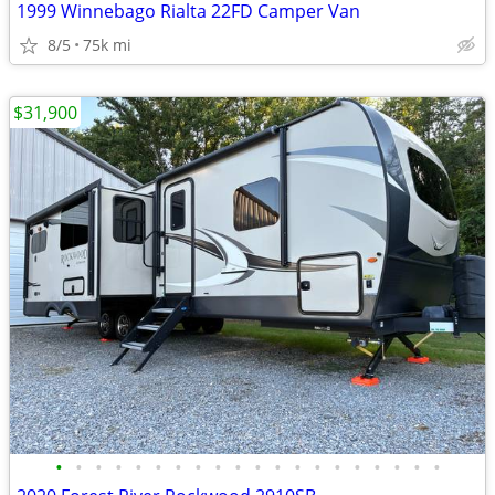
1999 Winnebago Rialta 22FD Camper Van
8/5
75k mi
$31,900
•
•
•
•
•
•
•
•
•
•
•
•
•
•
•
•
•
•
•
•