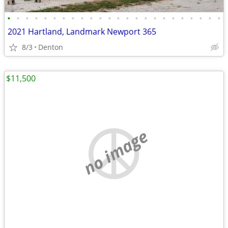
•
•
•
•
•
•
•
•
•
•
•
•
•
•
•
•
•
•
•
•
•
•
•
•
2021 Hartland, Landmark Newport 365
8/3
Denton
$11,500
no image