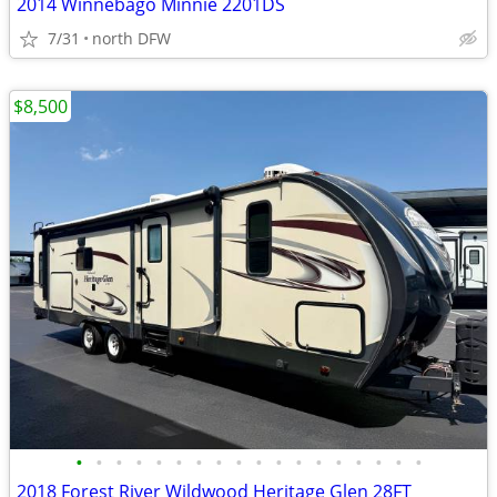
2014 Winnebago Minnie 2201DS
7/31
north DFW
$8,500
•
•
•
•
•
•
•
•
•
•
•
•
•
•
•
•
•
•
2018 Forest River Wildwood Heritage Glen 28FT