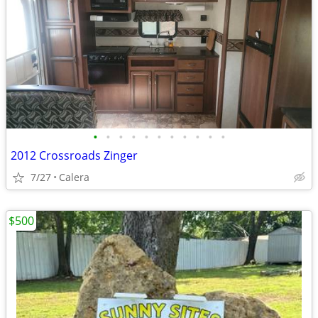
•
•
•
•
•
•
•
•
•
•
•
2012 Crossroads Zinger
7/27
Calera
$500