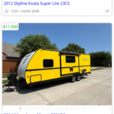
2012 Skyline Koala Super Lite 23CS
7/25
north DFW
$11,500
•
•
•
•
•
•
•
•
•
•
•
•
•
•
•
•
•