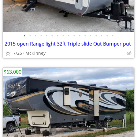
•
•
•
•
•
•
•
•
•
•
•
•
•
•
•
•
•
2015 open Range light 32ft Triple slide Out Bumper put
7/25
McKinney
$63,000