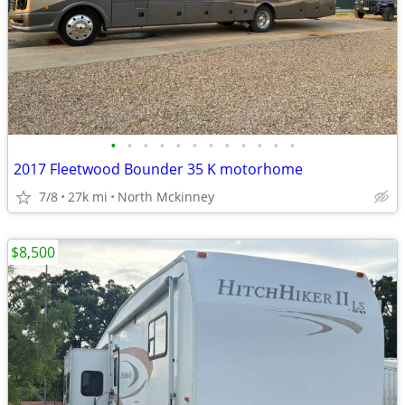
•
•
•
•
•
•
•
•
•
•
•
•
2017 Fleetwood Bounder 35 K motorhome
7/8
27k mi
North Mckinney
$8,500