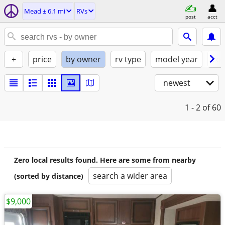
Mead ± 6.1 mi
RVs
post
acct
+
price
by owner
rv type
model year
con
newest
1 - 2
of 60
Zero local results found. Here are some from nearby
search a wider area
(sorted by distance)
$9,000