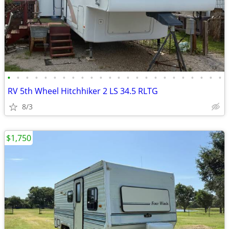
•
•
•
•
•
•
•
•
•
•
•
•
•
•
•
•
•
•
•
•
•
•
•
•
RV 5th Wheel Hitchhiker 2 LS 34.5 RLTG
8/3
$1,750