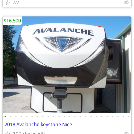
7/7
$16,500
•
•
•
•
•
•
•
•
•
•
•
•
•
•
•
•
•
•
•
•
•
•
•
•
2018 Avalanche keystone Nice
7/12
fort worth