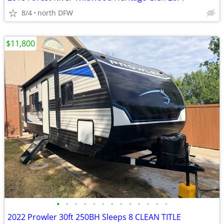
8/4
north DFW
$11,800
•
•
•
•
•
•
•
•
•
•
•
•
•
2022 Prowler 30ft 250BH Sleeps 8 CLEAN TITLE