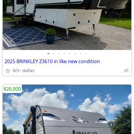
•
•
•
•
•
•
•
•
2025 BRINKLEY Z3610 in like new condition
8/3
dallas
$26,000