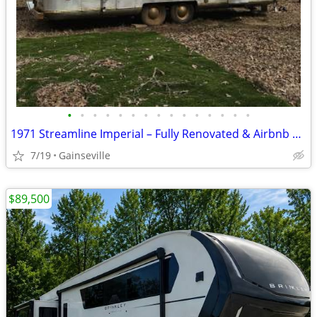
•
•
•
•
•
•
•
•
•
•
•
•
•
•
•
1971 Streamline Imperial – Fully Renovated & Airbnb Ready
7/19
Gainseville
$89,500