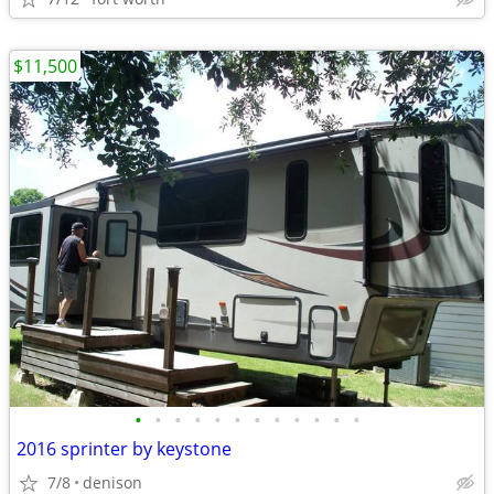
$11,500
•
•
•
•
•
•
•
•
•
•
•
•
2016 sprinter by keystone
7/8
denison