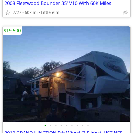
2008 Fleetwood Bounder 35' V10 With 60K Miles
7/27
60k mi
Little elm
$19,500
•
•
•
•
•
•
•
•
•