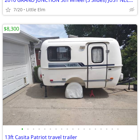
2010 GRAND JUNCTION 5th Wheel (3 Slides) JUST NEEDS FEW MINOR THINGS (
7/20
Little Elm
$8,300
•
•
•
•
•
•
•
•
•
•
•
•
•
•
•
•
•
•
13ft Casita Patriot travel trailer