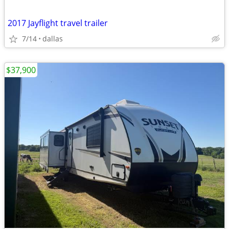
2017 Jayflight travel trailer
7/14
dallas
$37,900