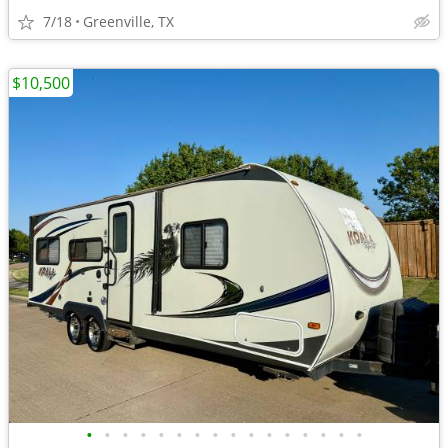
7/18
Greenville, TX
$10,500
•
•
•
•
•
•
•
•
•
•
•
•
•
•
•
•