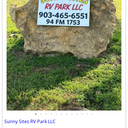
•
•
•
•
•
•
•
•
•
•
•
•
Sunny Sites RV Park LLC