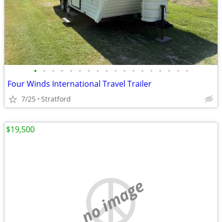
•
•
•
•
•
•
•
•
•
•
•
•
•
•
•
•
•
•
Four Winds International Travel Trailer
7/25
Stratford
$19,500
no image